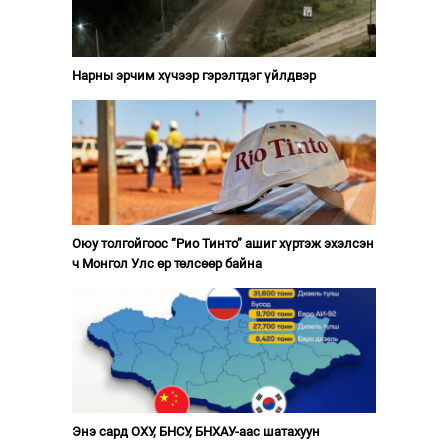
Нарны эрчим хүчээр гэрэлтдэг үйлдвэр
Оюу толгойгоос “Рио Тинто” ашиг хүртэж эхэлсэн
ч Монгол Улс өр төлсөөр байна
Энэ сард ОХУ, БНСУ, БНХАУ-аас шатахуун