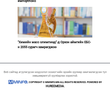
импортлоно
"Химийн масс олимпиад"-д Орхон аймгийн ЕБС-
н 2055 сурагч хамрагджээ
Веб сайтад агуулагдсан мэдээлэл зохиогчийн эрхийн хуулиар хамгаалагдсан тул
зөвшөөрөлгүй хуулбарлах хориотой.
COPYRIGHT © MMINFO.MN ALL RIGHTS RESERVED. POWERED BY
HUREEMEDIA.