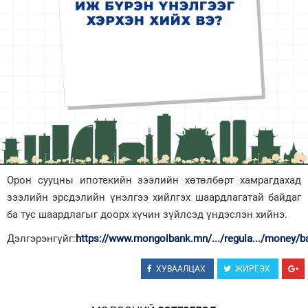
Зурхай
Орон сууцны ипотекийн зээлийн хөтөлбөрт хамрагдахад
зээлийн эрсдэлийн үнэлгээ хийлгэх шаардлагатай байдаг
ба тус шаардлагыг доорх хүчин зүйлсэд үндэслэн хийнэ.
Дэлгэрэнгүйг:
https://www.mongolbank.mn/.../regula.../money/b
ХУВААЛЦАХ
ЖИРГЭХ