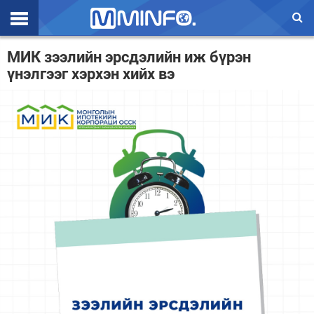
Эхлэл
МИК зээлийн эрсдэлийн иж бүрэн
үнэлгээг хэрхэн хийх вэ
Цаг агаар
Валют ханш
Улс төр
Эдийн засаг
Үзэл бодол
Спорт
Нийгэм
Дэлхий
Энтертайнмэнт