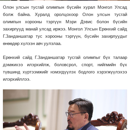
Олон улсын тусгай олимпын бүсийн хурал Монгол Улсад
Зурхай
болж байна. Хуралд оролцохоор Олон улсын тусгай
олимпын хорооны тэргүүн Мэри Дэвис болон бүсийн
захирлууд манай улсад иржээ. Монгол Улсын Ерөнхий сайд
Г.Занданшатар тус хорооны тэргүүн, бүсийн захирлуудыг
өнөөдөр хүлээн авч уулзлаа.
Ерөнхий сайд Г.Занданшатар тусгай олимпыг бүх талаар
дэмжихээ илэрхийлж, боловсрол, спорт, нийгмийн бүх
түвшинд хүртээмжийг нэмэгдүүлэх бодлого хэрэгжүүлэхээ
илэрхийллээ.