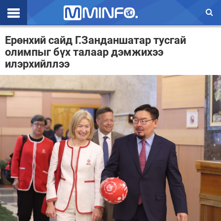
Эхлэл
Ерөнхий сайд Г.Занданшатар тусгай
олимпыг бүх талаар дэмжихээ
Цаг агаар
илэрхийллээ
Валют ханш
Улс төр
Эдийн засаг
Үзэл бодол
Спорт
Нийгэм
Дэлхий
Энтертайнмэнт