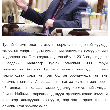
Тусгай олимп гэдэг нь оюуны өөрчлөлт, онцлогтой хүүхэд,
залуусыг спортоор дамжуулан нийгэмшүүлэх хүмүүнлэгийн
хөдөлгөөн юм. Энэ хөдөлгөөнд манай улс 2013 онд нэгдсэн.
Өнөөдрийн байдлаар тусгай олимпын 1000 гаруй
тамирчинтай болжээ. Тусгай олимпын тамирчдыг энгийн
тамирчидтай хамт нэг баг болгон оролцуулдаг нь энэ
олимпын онцлог. Ингэснээр нэг нэгнээ хүлээн зөвшөөрч,
ойлголцож энэ хэрээр тамирчид илүү хөгжиж, нийгэмшдэг
байна. Нийгмийн харилцаанд шууд оролцуулахаас илүүтэй
спортоор дамжуулан хөгжүүлж, өөрчлөлт гаргах нь энэ
олимпын гол зорилго ажээ.