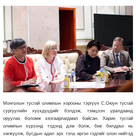
Монголын тусгай олимпын хорооны тэргүүн С.Оюун тусгай
сургуулийн хүүхдүүдийг бэлдэж, тэмцээн уралдаанд
оруулах боломж хязгаарлагдмал байсан. Харин тусгай
олимпын хүрээнд тэдэнд дэм болж, бие бялдрыг нь
хөгжүүлж, бусдын адил эрх тэгш иргэн гэдгийг олон нийтэд