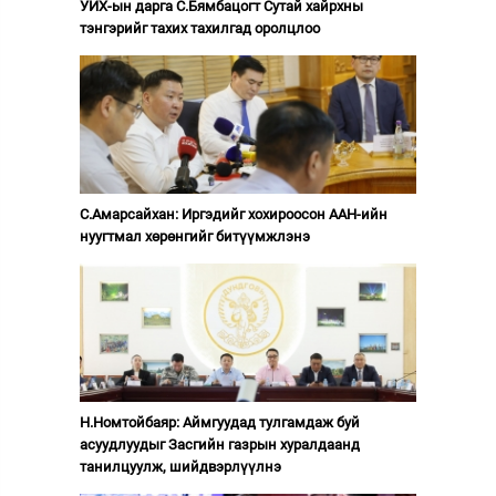
УИХ-ын дарга С.Бямбацогт Сутай хайрхны
тэнгэрийг тахих тахилгад оролцлоо
С.Амарсайхан: Иргэдийг хохироосон ААН-ийн
нуугтмал хөрөнгийг битүүмжлэнэ
Н.Номтойбаяр: Аймгуудад тулгамдаж буй
асуудлуудыг Засгийн газрын хуралдаанд
танилцуулж, шийдвэрлүүлнэ