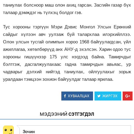
таниулах болсноор маш олон ахиц гарсан. Засгийн газар бүх
талаар дэмждэг нь түлхэц болдог гэв.
Тус хорооны тэргүүн Мэри Дэвис Монгол Улсын Ерөнхий
сайдыг хүлээн авч уулзаж буй талархлаа илэрхийллээ.
Олон улсын тусгай олимпын хороо 1968 байгуулагдсан, үйл
ажиллагаа, хөтөлбөрүүд анх АНУ-д эхэлсэн. Харин одоо тус
хорооны гишүүнээр 175 улс нэгдээд байна. Тамирчдыг
бэлтгэж, дасгалжуулахаас гадна тамирчдын авьяас, ур
чадварыг дэлхий нийтэд таниулах, ойлгуулахыг зорьж
уралдаан тэмцээн зохион байгуулдаг талаар ярилаа.
ХУВААЛЦАХ
ЖИРГЭХ
МЭДЭЭНИЙ
СЭТГЭГДЭЛ