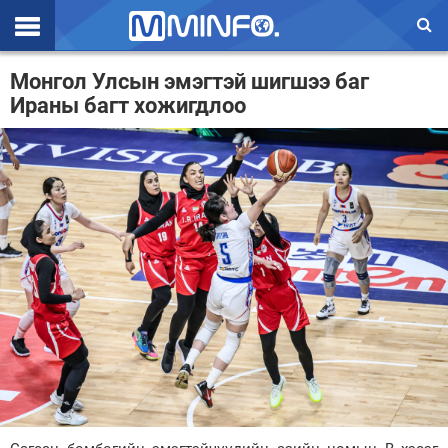
Эхлэл
Монгол Улсын эмэгтэй шигшээ баг
Ираны багт хожигдлоо
Цаг агаар
Валют ханш
Улс төр
Эдийн засаг
Үзэл бодол
Спорт
Нийгэм
Дэлхий
Энтертайнмэнт