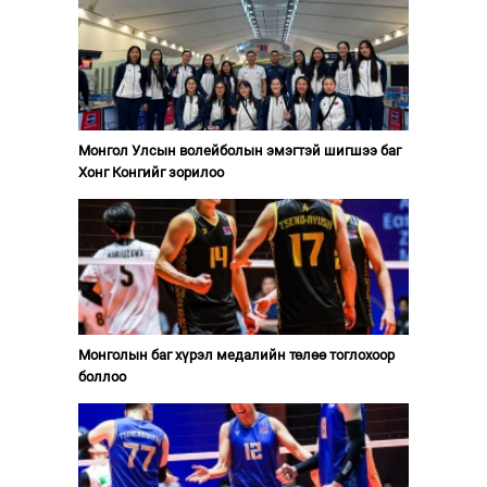
Монгол Улсын волейболын эмэгтэй шигшээ баг
Хонг Конгийг зорилоо
Монголын баг хүрэл медалийн төлөө тоглохоор
боллоо