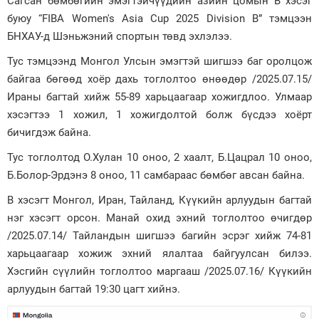
Сагсан бөмбөгийн эмэгтэйчүүдийн азийн цомын В хэсэг
буюу “FIBA Women's Asia Cup 2025 Division B” тэмцээн
Зурхай
БНХАУ-д Шэньжэний спортын төвд эхлэлээ.
Тус тэмцээнд Монгол Улсын эмэгтэй шигшээ баг оролцож
байгаа бөгөөд хоёр дахь тоглолтоо өнөөдөр /2025.07.15/
Ираны багтай хийж 55-89 харьцаагаар хожигдлоо. Улмаар
хэсэгтээ 1 хожил, 1 хожигдолтой болж бүсдээ хоёрт
бичигдэж байна.
Тус тоглолтод О.Хулан 10 оноо, 2 хаалт, Б.Цацрал 10 оноо,
Б.Болор-Эрдэнэ 8 оноо, 11 самбараас бөмбөг авсан байна.
В хэсэгт Монгол, Иран, Тайланд, Күүкийн арлуудын багтай
нэг хэсэгт орсон. Манай охид эхний тоглолтоо өчигдөр
/2025.07.14/ Тайландын шигшээ багийн эсрэг хийж 74-81
харьцаагаар хожиж эхний ялалтаа байгуулсан билээ.
Хэсгийн сүүлийн тоглолтоо маргааш /2025.07.16/ Күүкийн
арлуудын багтай 19:30 цагт хийнэ.