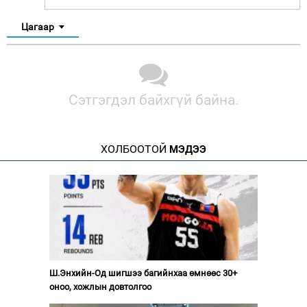
Цагаар
Сэтгэгдэл байхгүй байна.
ХОЛБООТОЙ
МЭДЭЭ
Ш.Энхийн-Од шигшээ багийнхаа өмнөөс 30+
оноо, хожлын довтолгоо