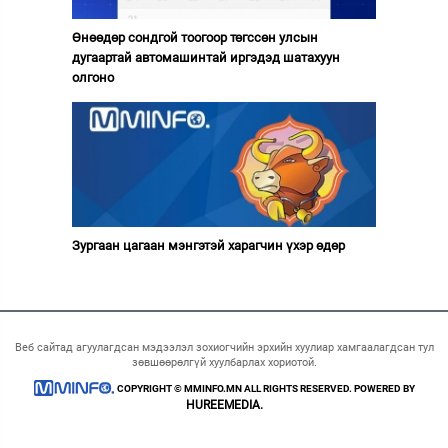
Өнөөдөр сондгой тоогоор төгссөн улсын
дугаартай автомашинтай иргэдэд шатахуун
олгоно
Зургаан цагаан мэнгэтэй харагчин үхэр өдөр
Веб сайтад агуулагдсан мэдээлэл зохиогчийн эрхийн хуулиар хамгаалагдсан тул
зөвшөөрөлгүй хуулбарлах хориотой.
COPYRIGHT © MMINFO.MN ALL RIGHTS RESERVED. POWERED BY
HUREEMEDIA.