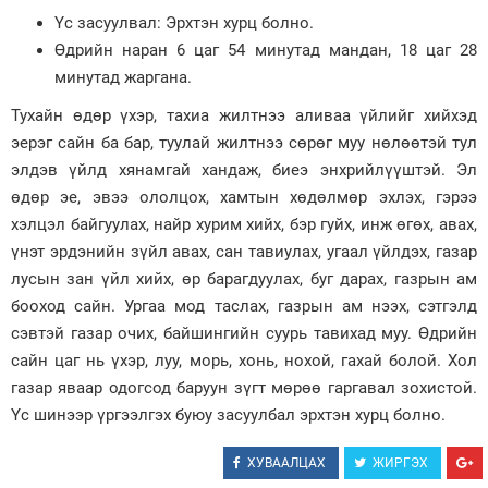
Үс засуулвал: Эрхтэн хурц болно.
Зурхай
Өдрийн наран 6 цаг 54 минутад мандан, 18 цаг 28
минутад жаргана.
Тухайн өдөр үхэр, тахиа жилтнээ аливаа үйлийг хийхэд
эерэг сайн ба бар, туулай жилтнээ сөрөг муу нөлөөтэй тул
элдэв үйлд хянамгай хандаж, биеэ энхрийлүүштэй. Эл
өдөр эе, эвээ ололцох, хамтын хөдөлмөр эхлэх, гэрээ
хэлцэл байгуулах, найр хурим хийх, бэр гуйх, инж өгөх, авах,
үнэт эрдэнийн зүйл авах, сан тавиулах, угаал үйлдэх, газар
лусын зан үйл хийх, өр барагдуулах, буг дарах, газрын ам
бооход сайн. Ургаа мод таслах, газрын ам нээх, сэтгэлд
сэвтэй газар очих, байшингийн суурь тавихад муу. Өдрийн
сайн цаг нь үхэр, луу, морь, хонь, нохой, гахай болой. Хол
газар яваар одогсод баруун зүгт мөрөө гаргавал зохистой.
Үс шинээр үргээлгэх буюу засуулбал эрхтэн хурц болно.
ХУВААЛЦАХ
ЖИРГЭХ