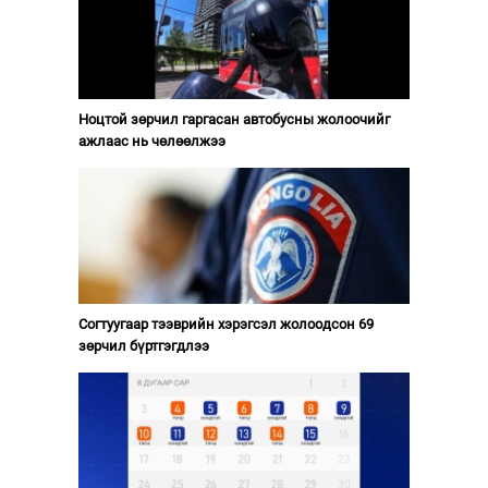
Ноцтой зөрчил гаргасан автобусны жолоочийг
ажлаас нь чөлөөлжээ
Согтуугаар тээврийн хэрэгсэл жолоодсон 69
зөрчил бүртгэгдлээ