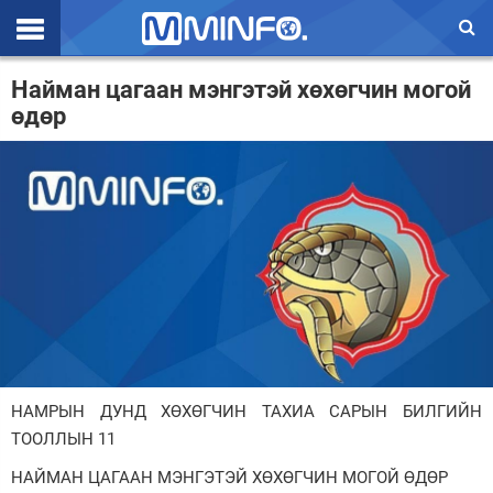
Эхлэл
Найман цагаан мэнгэтэй хөхөгчин могой
өдөр
Цаг агаар
Валют ханш
Улс төр
Эдийн засаг
Үзэл бодол
Спорт
Нийгэм
НАМРЫН ДУНД ХӨХӨГЧИН ТАХИА САРЫН БИЛГИЙН
Дэлхий
ТООЛЛЫН 11
НАЙМАН ЦАГААН МЭНГЭТЭЙ ХӨХӨГЧИН МОГОЙ ӨДӨР
Энтертайнмэнт