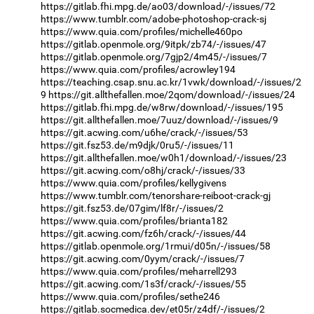
https://gitlab.fhi.mpg.de/ao03/download/-/issues/72
https://www.tumblr.com/adobe-photoshop-crack-sj
https://www.quia.com/profiles/michelle460po
https://gitlab.openmole.org/9itpk/zb74/-/issues/47
https://gitlab.openmole.org/7gjp2/4m45/-/issues/7
https://www.quia.com/profiles/acrowley194
https://teaching.csap.snu.ac.kr/1vwk/download/-/issues/2
9
https://git.allthefallen.moe/2qom/download/-/issues/24
https://gitlab.fhi.mpg.de/w8rw/download/-/issues/195
https://git.allthefallen.moe/7uuz/download/-/issues/9
https://git.acwing.com/u6he/crack/-/issues/53
https://git.fsz53.de/m9djk/0ru5/-/issues/11
https://git.allthefallen.moe/w0h1/download/-/issues/23
https://git.acwing.com/o8hj/crack/-/issues/33
https://www.quia.com/profiles/kellygivens
https://www.tumblr.com/tenorshare-reiboot-crack-gj
https://git.fsz53.de/07gim/lf8r/-/issues/2
https://www.quia.com/profiles/brianta182
https://git.acwing.com/fz6h/crack/-/issues/44
https://gitlab.openmole.org/1rmui/d05n/-/issues/58
https://git.acwing.com/0yym/crack/-/issues/7
https://www.quia.com/profiles/meharrell293
https://git.acwing.com/1s3f/crack/-/issues/55
https://www.quia.com/profiles/sethe246
https://gitlab.socmedica.dev/et05r/z4df/-/issues/2