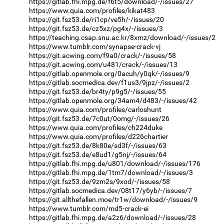
https://gitlab.fhi.mpg.de/f6t5/download/-/issues/27
https://www.quia.com/profiles/kikat483
https://git.fsz53.de/ri1cp/ve5h/-/issues/20
https://git.fsz53.de/cz5xz/pg4x/-/issues/3
https://teaching.csap.snu.ac.kr/8xmz/download/-/issues/2
https://www.tumblr.com/synapse-crack-vj
https://git.acwing.com/f9a0/crack/-/issues/58
https://git.acwing.com/u481/crack/-/issues/13
https://gitlab.openmole.org/0acuh/y0qk/-/issues/9
https://gitlab.socmedica.dev/f1us3/9jpz/-/issues/2
https://git.fsz53.de/br4ty/p9g5/-/issues/55
https://gitlab.openmole.org/34am4/d483/-/issues/42
https://www.quia.com/profiles/carloshunt
https://git.fsz53.de/7c0ut/0omg/-/issues/26
https://www.quia.com/profiles/ch224duke
https://www.quia.com/profiles/d226chartier
https://git.fsz53.de/8k80e/sd3f/-/issues/63
https://git.fsz53.de/e8ud1/g5nj/-/issues/64
https://gitlab.fhi.mpg.de/u801/download/-/issues/176
https://gitlab.fhi.mpg.de/1tm7/download/-/issues/3
https://git.fsz53.de/9zm2s/9xod/-/issues/58
https://gitlab.socmedica.dev/08t17/y6yb/-/issues/7
https://git.allthefallen.moe/tr1w/download/-/issues/9
https://www.tumblr.com/md5-crack-ei
https://gitlab.fhi.mpg.de/a2z6/download/-/issues/28