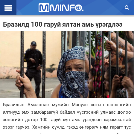
Эхлэл
Бразилд 100 гаруй ялтан амь үрэгдлээ
Цаг агаар
Валют ханш
Улс төр
Эдийн засаг
Үзэл бодол
Спорт
Бразилын Амазонас мужийн Мануас хотын шоронгийн
Нийгэм
ялтнууд эмх замбараагүй байдал үүсгэсний улмаас долоо
Дэлхий
хоногийн дотор 100 гаруй хүн амь үрэгдсэн харамсалтай
хэрэг гарчээ. Хамгийн сүүлд гэхэд өнгөрөгч ням гарагт тус
Энтертайнмэнт