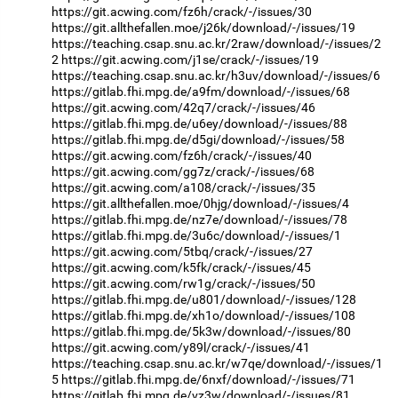
https://git.acwing.com/fz6h/crack/-/issues/30
https://git.allthefallen.moe/j26k/download/-/issues/19
https://teaching.csap.snu.ac.kr/2raw/download/-/issues/2
2
https://git.acwing.com/j1se/crack/-/issues/19
https://teaching.csap.snu.ac.kr/h3uv/download/-/issues/6
https://gitlab.fhi.mpg.de/a9fm/download/-/issues/68
https://git.acwing.com/42q7/crack/-/issues/46
https://gitlab.fhi.mpg.de/u6ey/download/-/issues/88
https://gitlab.fhi.mpg.de/d5gi/download/-/issues/58
https://git.acwing.com/fz6h/crack/-/issues/40
https://git.acwing.com/gg7z/crack/-/issues/68
https://git.acwing.com/a108/crack/-/issues/35
https://git.allthefallen.moe/0hjg/download/-/issues/4
https://gitlab.fhi.mpg.de/nz7e/download/-/issues/78
https://gitlab.fhi.mpg.de/3u6c/download/-/issues/1
https://git.acwing.com/5tbq/crack/-/issues/27
https://git.acwing.com/k5fk/crack/-/issues/45
https://git.acwing.com/rw1g/crack/-/issues/50
https://gitlab.fhi.mpg.de/u801/download/-/issues/128
https://gitlab.fhi.mpg.de/xh1o/download/-/issues/108
https://gitlab.fhi.mpg.de/5k3w/download/-/issues/80
https://git.acwing.com/y89l/crack/-/issues/41
https://teaching.csap.snu.ac.kr/w7qe/download/-/issues/1
5
https://gitlab.fhi.mpg.de/6nxf/download/-/issues/71
https://gitlab.fhi.mpg.de/vz3w/download/-/issues/81