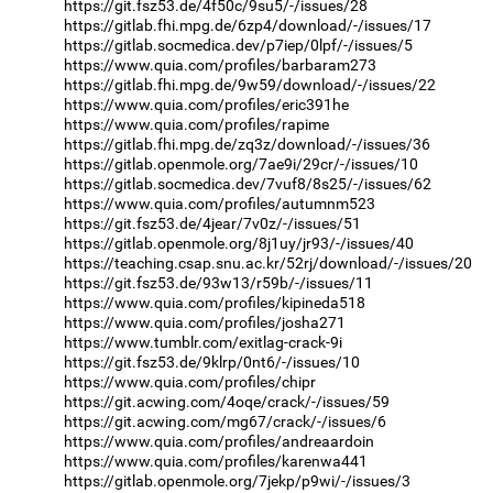
https://git.fsz53.de/4f50c/9su5/-/issues/28
https://gitlab.fhi.mpg.de/6zp4/download/-/issues/17
https://gitlab.socmedica.dev/p7iep/0lpf/-/issues/5
https://www.quia.com/profiles/barbaram273
https://gitlab.fhi.mpg.de/9w59/download/-/issues/22
https://www.quia.com/profiles/eric391he
https://www.quia.com/profiles/rapime
https://gitlab.fhi.mpg.de/zq3z/download/-/issues/36
https://gitlab.openmole.org/7ae9i/29cr/-/issues/10
https://gitlab.socmedica.dev/7vuf8/8s25/-/issues/62
https://www.quia.com/profiles/autumnm523
https://git.fsz53.de/4jear/7v0z/-/issues/51
https://gitlab.openmole.org/8j1uy/jr93/-/issues/40
https://teaching.csap.snu.ac.kr/52rj/download/-/issues/20
https://git.fsz53.de/93w13/r59b/-/issues/11
https://www.quia.com/profiles/kipineda518
https://www.quia.com/profiles/josha271
https://www.tumblr.com/exitlag-crack-9i
https://git.fsz53.de/9klrp/0nt6/-/issues/10
https://www.quia.com/profiles/chipr
https://git.acwing.com/4oqe/crack/-/issues/59
https://git.acwing.com/mg67/crack/-/issues/6
https://www.quia.com/profiles/andreaardoin
https://www.quia.com/profiles/karenwa441
https://gitlab.openmole.org/7jekp/p9wi/-/issues/3