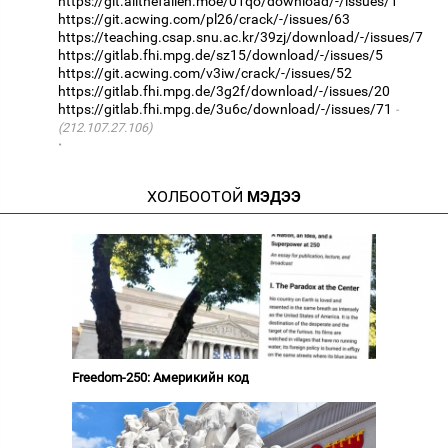
https://git.allthefallen.moe/01qo/download/-/issues/1
https://git.acwing.com/pl26/crack/-/issues/63
https://teaching.csap.snu.ac.kr/39zj/download/-/issues/7
https://gitlab.fhi.mpg.de/sz15/download/-/issues/5
https://git.acwing.com/v3iw/crack/-/issues/52
https://gitlab.fhi.mpg.de/3g2f/download/-/issues/20
https://gitlab.fhi.mpg.de/3u6c/download/-/issues/71
(212.107.27.106)
·
ХОЛБООТОЙ
МЭДЭЭ
Freedom-250: Америкийн код