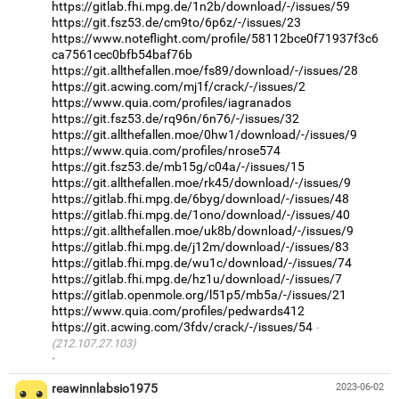
https://gitlab.fhi.mpg.de/1n2b/download/-/issues/59
https://git.fsz53.de/cm9to/6p6z/-/issues/23
https://www.noteflight.com/profile/58112bce0f71937f3c6
ca7561cec0bfb54baf76b
https://git.allthefallen.moe/fs89/download/-/issues/28
https://git.acwing.com/mj1f/crack/-/issues/2
https://www.quia.com/profiles/iagranados
https://git.fsz53.de/rq96n/6n76/-/issues/32
https://git.allthefallen.moe/0hw1/download/-/issues/9
https://www.quia.com/profiles/nrose574
https://git.fsz53.de/mb15g/c04a/-/issues/15
https://git.allthefallen.moe/rk45/download/-/issues/9
https://gitlab.fhi.mpg.de/6byg/download/-/issues/48
https://gitlab.fhi.mpg.de/1ono/download/-/issues/40
https://git.allthefallen.moe/uk8b/download/-/issues/9
https://gitlab.fhi.mpg.de/j12m/download/-/issues/83
https://gitlab.fhi.mpg.de/wu1c/download/-/issues/74
https://gitlab.fhi.mpg.de/hz1u/download/-/issues/7
https://gitlab.openmole.org/l51p5/mb5a/-/issues/21
https://www.quia.com/profiles/pedwards412
https://git.acwing.com/3fdv/crack/-/issues/54
(212.107.27.103)
·
reawinnlabsio1975
2023-06-02