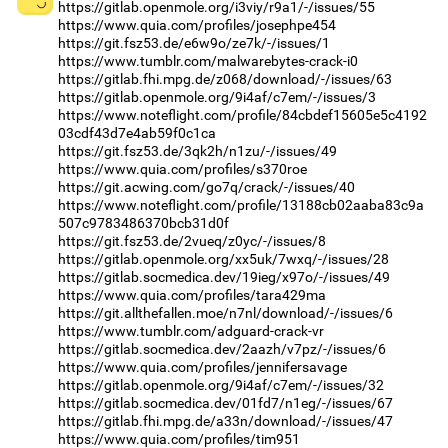
https://gitlab.openmole.org/i3viy/r9a1/-/issues/55
https://www.quia.com/profiles/josephpe454
https://git.fsz53.de/e6w9o/ze7k/-/issues/1
https://www.tumblr.com/malwarebytes-crack-i0
https://gitlab.fhi.mpg.de/z068/download/-/issues/63
https://gitlab.openmole.org/9i4af/c7em/-/issues/3
https://www.noteflight.com/profile/84cbdef15605e5c4192
03cdf43d7e4ab59f0c1ca
https://git.fsz53.de/3qk2h/n1zu/-/issues/49
https://www.quia.com/profiles/s370roe
https://git.acwing.com/go7q/crack/-/issues/40
https://www.noteflight.com/profile/13188cb02aaba83c9a
507c9783486370bcb31d0f
https://git.fsz53.de/2vueq/z0yc/-/issues/8
https://gitlab.openmole.org/xx5uk/7wxq/-/issues/28
https://gitlab.socmedica.dev/19ieg/x97o/-/issues/49
https://www.quia.com/profiles/tara429ma
https://git.allthefallen.moe/n7nl/download/-/issues/6
https://www.tumblr.com/adguard-crack-vr
https://gitlab.socmedica.dev/2aazh/v7pz/-/issues/6
https://www.quia.com/profiles/jennifersavage
https://gitlab.openmole.org/9i4af/c7em/-/issues/32
https://gitlab.socmedica.dev/01fd7/n1eg/-/issues/67
https://gitlab.fhi.mpg.de/a33n/download/-/issues/47
https://www.quia.com/profiles/tim951