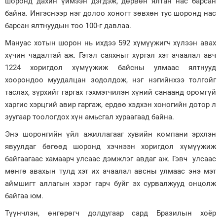
шоронд дахин үймээн дэгдэж, дөрвөн ялтан нас барсан
байна. Ингэснээр нэг долоо хоногт зөвхөн тус шоронд нас
Зурхай
барсан ялтнуудын тоо 100-г давлаа.
Мануас хотын шорон нь ихдээ 592 хүмүүжигч хүлээн авах
хүчин чадалтай аж. Гэтэл саяхныг хүртэл хэт ачаалал авч
1224 хоригдол хүмүүжиж байсны улмаас ялтнууд
хоорондоо муудалцан зодолдож, нэг нэгийнхээ толгойг
таслах, зүрхийг гаргах гэхмэтчилэн хүний санаанд оромгүй
харгис хэрцгий авир гаргаж, ердөө хэдхэн хоногийн дотор л
зуугаар тоологдох хүн амьсгал хураагаад байна.
Энэ шоронгийн үйл ажиллагааг хувийн компани эрхлэн
явуулдаг бөгөөд шоронд хэчнээн хоригдол хүмүүжиж
байгаагаас хамаарч улсаас дэмжлэг авдаг аж. Гэвч улсаас
мөнгө авахын тулд хэт их ачаалал авсны улмаас энэ мэт
аймшигт аллагын хэрэг гарч буйг эх сурвалжууд онцолж
байгаа юм.
Түүнчлэн, өнгөрөгч долдугаар сард Бразилын хоёр