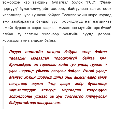
томоохон хар тамхины бүлэглэл болох “PCC”, “Улаан
цэргүүд” бүлэглэлүүдийн хооронд байгуулсан гал зогсоох
хэлэлцээр нуран унасан байдаг. Түүнээс хойш шоронгуудад
эмх замбараагүй байдал үүсч, хоригдлууд нэг нэгийнхээ
амийг бүрэлгэх хэрэг гаарчээ. Амазонас мужийн эрх бүхий
албан тушаалтны хэлснээр хамгийн сүүлд дөрвөн
хоригдол амиа алдсан байна.
Гэхдээ өнөөгийн нөхцөл байдал ямар байгаа
талаархи мэдээлэл тодорхойгүй байгаа юм.
Ерөнхийдөө он гарснаас хойш тус улсад гурван ч
удаа шоронд үймээн дэгдсэн байдаг. Эхний удаад
Мануас хотын шоронд шинэ оны анхны өдөр буюу
нэгдүгээр сарын 1-нд дээрх хоёр бүлэглэлд
харъяалагддаг ялтнууд маргалдан хоорондоо
зодолдсоны улмаас 56 хүн толгойгоо хирчүүлсэн
байдалтайгаар алагдсан юм.