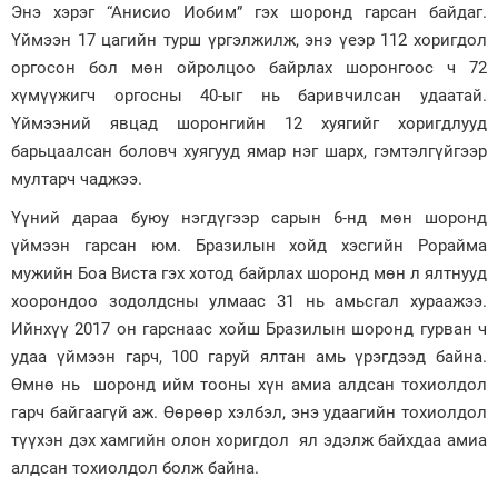
Энэ хэрэг “Анисио Иобим” гэх шоронд гарсан байдаг.
Үймээн 17 цагийн турш үргэлжилж, энэ үеэр 112 хоригдол
оргосон бол мөн ойролцоо байрлах шоронгоос ч 72
хүмүүжигч оргосны 40-ыг нь баривчилсан удаатай.
Үймээний явцад шоронгийн 12 хуягийг хоригдлууд
барьцаалсан боловч хуягууд ямар нэг шарх, гэмтэлгүйгээр
мултарч чаджээ.
Үүний дараа буюу нэгдүгээр сарын 6-нд мөн шоронд
үймээн гарсан юм. Бразилын хойд хэсгийн Рорайма
мужийн Боа Виста гэх хотод байрлах шоронд мөн л ялтнууд
хоорондоо зодолдсны улмаас 31 нь амьсгал хураажээ.
Ийнхүү 2017 он гарснаас хойш Бразилын шоронд гурван ч
удаа үймээн гарч, 100 гаруй ялтан амь үрэгдээд байна.
Өмнө нь шоронд ийм тооны хүн амиа алдсан тохиолдол
гарч байгаагүй аж. Өөрөөр хэлбэл, энэ удаагийн тохиолдол
түүхэн дэх хамгийн олон хоригдол ял эдэлж байхдаа амиа
алдсан тохиолдол болж байна.