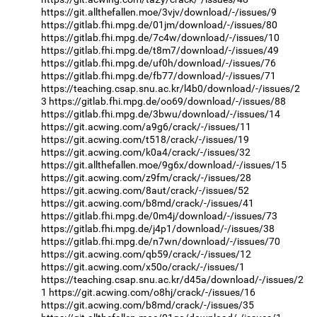
https://git.allthefallen.moe/3vjv/download/-/issues/9
https://gitlab.fhi.mpg.de/01jm/download/-/issues/80
https://gitlab.fhi.mpg.de/7c4w/download/-/issues/10
https://gitlab.fhi.mpg.de/t8m7/download/-/issues/49
https://gitlab.fhi.mpg.de/uf0h/download/-/issues/76
https://gitlab.fhi.mpg.de/fb77/download/-/issues/71
https://teaching.csap.snu.ac.kr/l4b0/download/-/issues/2
3
https://gitlab.fhi.mpg.de/oo69/download/-/issues/88
https://gitlab.fhi.mpg.de/3bwu/download/-/issues/14
https://git.acwing.com/a9g6/crack/-/issues/11
https://git.acwing.com/t518/crack/-/issues/19
https://git.acwing.com/k0a4/crack/-/issues/32
https://git.allthefallen.moe/9g6x/download/-/issues/15
https://git.acwing.com/z9fm/crack/-/issues/28
https://git.acwing.com/8aut/crack/-/issues/52
https://git.acwing.com/b8md/crack/-/issues/41
https://gitlab.fhi.mpg.de/0m4j/download/-/issues/73
https://gitlab.fhi.mpg.de/j4p1/download/-/issues/38
https://gitlab.fhi.mpg.de/n7wn/download/-/issues/70
https://git.acwing.com/qb59/crack/-/issues/12
https://git.acwing.com/x50o/crack/-/issues/1
https://teaching.csap.snu.ac.kr/d45a/download/-/issues/2
1
https://git.acwing.com/o8hj/crack/-/issues/16
https://git.acwing.com/b8md/crack/-/issues/35