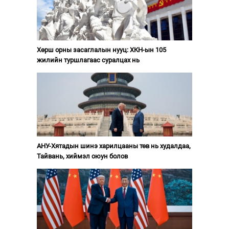
Хөрш орны засаглалын нууц: ХКН-ын 105
жилийн туршлагаас суралцах нь
АНУ-Хятадын шинэ харилцааны төв нь худалдаа,
Тайвань, хиймэл оюун болов