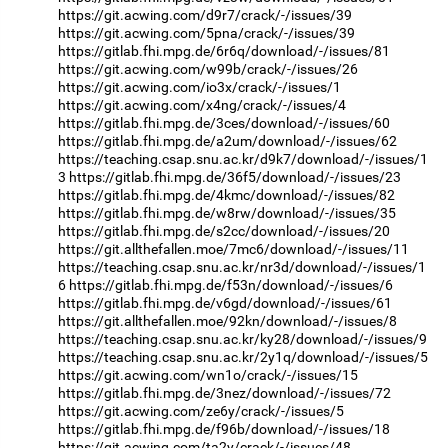
https://git.acwing.com/d9r7/crack/-/issues/39
https://git.acwing.com/5pna/crack/-/issues/39
https://gitlab.fhi.mpg.de/6r6q/download/-/issues/81
https://git.acwing.com/w99b/crack/-/issues/26
https://git.acwing.com/io3x/crack/-/issues/1
https://git.acwing.com/x4ng/crack/-/issues/4
https://gitlab.fhi.mpg.de/3ces/download/-/issues/60
https://gitlab.fhi.mpg.de/a2um/download/-/issues/62
https://teaching.csap.snu.ac.kr/d9k7/download/-/issues/1
3
https://gitlab.fhi.mpg.de/36f5/download/-/issues/23
https://gitlab.fhi.mpg.de/4kmc/download/-/issues/82
https://gitlab.fhi.mpg.de/w8rw/download/-/issues/35
https://gitlab.fhi.mpg.de/s2cc/download/-/issues/20
https://git.allthefallen.moe/7mc6/download/-/issues/11
https://teaching.csap.snu.ac.kr/nr3d/download/-/issues/1
6
https://gitlab.fhi.mpg.de/f53n/download/-/issues/6
https://gitlab.fhi.mpg.de/v6gd/download/-/issues/61
https://git.allthefallen.moe/92kn/download/-/issues/8
https://teaching.csap.snu.ac.kr/ky28/download/-/issues/9
https://teaching.csap.snu.ac.kr/2y1q/download/-/issues/5
https://git.acwing.com/wn1o/crack/-/issues/15
https://gitlab.fhi.mpg.de/3nez/download/-/issues/72
https://git.acwing.com/ze6y/crack/-/issues/5
https://gitlab.fhi.mpg.de/f96b/download/-/issues/18
https://git.acwing.com/ta2y/crack/-/issues/48