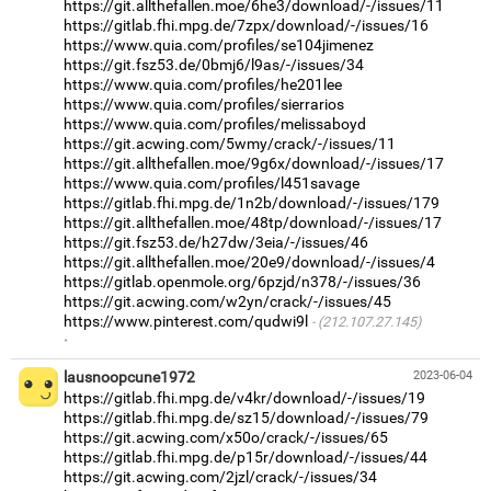
https://git.allthefallen.moe/6he3/download/-/issues/11
https://gitlab.fhi.mpg.de/7zpx/download/-/issues/16
https://www.quia.com/profiles/se104jimenez
https://git.fsz53.de/0bmj6/l9as/-/issues/34
https://www.quia.com/profiles/he201lee
https://www.quia.com/profiles/sierrarios
https://www.quia.com/profiles/melissaboyd
https://git.acwing.com/5wmy/crack/-/issues/11
https://git.allthefallen.moe/9g6x/download/-/issues/17
https://www.quia.com/profiles/l451savage
https://gitlab.fhi.mpg.de/1n2b/download/-/issues/179
https://git.allthefallen.moe/48tp/download/-/issues/17
https://git.fsz53.de/h27dw/3eia/-/issues/46
https://git.allthefallen.moe/20e9/download/-/issues/4
https://gitlab.openmole.org/6pzjd/n378/-/issues/36
https://git.acwing.com/w2yn/crack/-/issues/45
https://www.pinterest.com/qudwi9l
(212.107.27.145)
·
lausnoopcune1972
2023-06-04
https://gitlab.fhi.mpg.de/v4kr/download/-/issues/19
https://gitlab.fhi.mpg.de/sz15/download/-/issues/79
https://git.acwing.com/x50o/crack/-/issues/65
https://gitlab.fhi.mpg.de/p15r/download/-/issues/44
https://git.acwing.com/2jzl/crack/-/issues/34