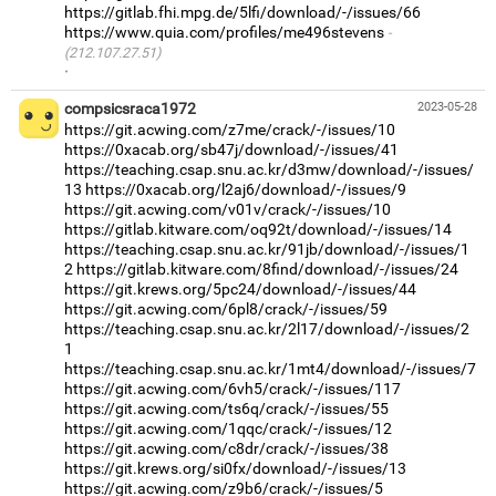
https://gitlab.fhi.mpg.de/5lfi/download/-/issues/66
https://www.quia.com/profiles/me496stevens
(212.107.27.51)
·
compsicsraca1972
2023-05-28
https://git.acwing.com/z7me/crack/-/issues/10
https://0xacab.org/sb47j/download/-/issues/41
https://teaching.csap.snu.ac.kr/d3mw/download/-/issues/
13
https://0xacab.org/l2aj6/download/-/issues/9
https://git.acwing.com/v01v/crack/-/issues/10
https://gitlab.kitware.com/oq92t/download/-/issues/14
https://teaching.csap.snu.ac.kr/91jb/download/-/issues/1
2
https://gitlab.kitware.com/8find/download/-/issues/24
https://git.krews.org/5pc24/download/-/issues/44
https://git.acwing.com/6pl8/crack/-/issues/59
https://teaching.csap.snu.ac.kr/2l17/download/-/issues/2
1
https://teaching.csap.snu.ac.kr/1mt4/download/-/issues/7
https://git.acwing.com/6vh5/crack/-/issues/117
https://git.acwing.com/ts6q/crack/-/issues/55
https://git.acwing.com/1qqc/crack/-/issues/12
https://git.acwing.com/c8dr/crack/-/issues/38
https://git.krews.org/si0fx/download/-/issues/13
https://git.acwing.com/z9b6/crack/-/issues/5