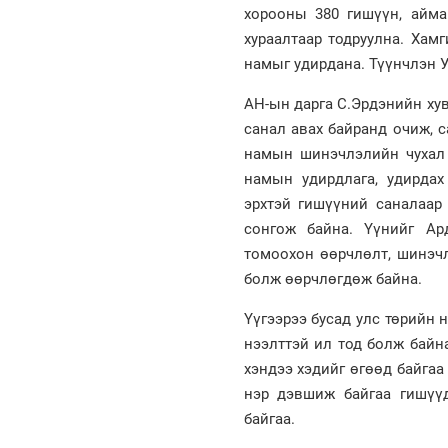
хорооны 380 гишүүн, айма
хураалтаар тодруулна. Хам
намыг удирдана. Түүнчлэн 
АН-ын дарга С.Эрдэнийн ху
санал авах байранд очиж, 
намын шинэчлэлийн чухал 
намын удирдлага, удирда
эрхтэй гишүүний саналаар 
сонгож байна. Үүнийг Ар
томоохон өөрчлөлт, шинэчл
болж өөрчлөгдөж байна.
Үүгээрээ бусад улс төрийн 
нээлттэй ил тод болж байн
хэндээ хэдийг өгөөд байга
нэр дэвшиж байгаа гишүү
байгаа.