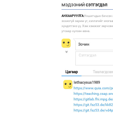
МЭДЭЭНИЙ
СЭТГЭГДЭЛ
АНХААРУУЛГА:
Уншигчдын бичсэн с
зохисгүй зарим үг, хэллэгийг хязга
хүндэтгэнэ үү. Хэм хэмжээг зөрчсө
утсаар хүлээн авна.
Цагаар
Таалагдса
lethacysus1989
https://www.quia.com/p
https://teaching.csap.s
https://gitlab.fhi.mpg.
https://git.fsz53.de/kk
https://git.fsz53.de/vd4