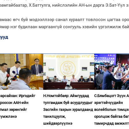
рамгайбаатар, Х.Баттулга, нийслэлийн АН-ын дарга Э.Бат-Үүл з
амаас өгч буй мэдээллээр санал хураалт товлосон цагтаа ор
 ямар нэг будилаан маргаангүй сонгууль хэвийн үргэлжилж бай
ууд
арсайхан: Иргэдийг
Н.Номтойбаяр: Аймгуудад
С.Бямбацогт Зүүн 
ироосон ААН-ийн
тулгамдаж буй асуудлуудыг
эрэгтэйчүүдийн
тмал хөрөнгийг
Засгийн газрын хуралдаанд
волейболын тэмцэ
үүмжлэнэ
танилцуулж,
оролцож байгаа баг
шийдвэрлүүлнэ
тамирчдад амжилт