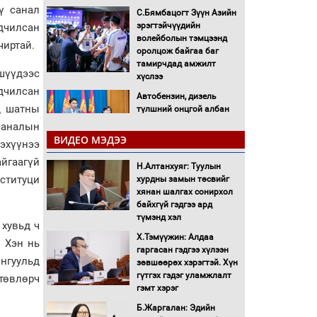
ү санал
С.Бямбацогт Зүүн Азийн
эрэгтэйчүүдийн
дчилсан
волейболын тэмцээнд
чиртай.
оролцож байгаа баг
тамирчдад амжилт
ишүүдээс
хүслээ
рдчилсан
Автобензин, дизель
д шатны
түлшний онцгой албан
татварыг тэглэлээ
саналын
ВИДЕО МЭДЭЭ
эхүүнээ
Санхүүгийн хэмнэлтийн
йгаагүй
Н.Алтанхуяг: Туулын
горимд эрүүл мэндийн
ституци
хурдны замын төсвийг
салбар хамаарахгүй
хянан шалгах сонирхол
байхгүй гэдгээ ард
Нөөцийн махны
түмэнд хэл
 хувьд ч
худалдаа, борлуулалтыг
Х.Тэмүүжин: Алдаа
нээлттэй ил тод болгоно
. Хэн нь
гаргасан гэдгээ хүлээн
онгуульд
зөвшөөрөх хэрэгтэй. Хүн
Монгол Улс “COP17”-д
гүтгэх гэдэг уламжлалт
төвлөрч
“Тал хээрийн
гэмт хэрэг
төлөвлөгөө”-гөө
Б.Жаргалан: Эдийн
танилцуулна