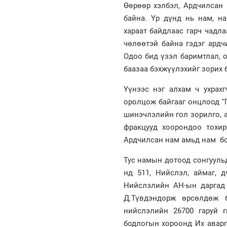
Өөрөөр хэлбэл, Ардчилсан
байна. Үр дүнд нь нам, н
хараат байдлаас гарч чадл
чөлөөтэй байна гэдэг ардч
Одоо бид үзэл баримтлал, 
баазаа бэхжүүлэхийг зорих
Үүнээс нэг алхам ч ухрах
оролцож байгааг онцлоод “
шинэчлэлийн гол зорилго, 
фракцууд хоорондоо тохи
Ардчилсан нам амьд нам бо
Тус намын дотоод сонгууль
нд 511, Нийслэл, аймаг, 
Нийслэлийн АН-ын даргад 
Д.Түвдэндорж өрсөлдөж 
нийслэлийн 26700 гаруй 
бодлогын хороонд Их аварг