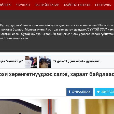
ИЙЛӨГЧ
ЧУУЛГАН
ЗАСГИЙН ГАЗАР
БАЙНГЫН ХОРОО
СОНГУУЛЬ
“Сүрээр дарагч” гал морин жилийн зуны адаг хөхөгчин хонь сарын 23-ны өлзи
 тахилга боллоо. Монгол түмний эрт цагаас шүтэн дээдэлж,“СҮҮТЭЙ УУЛ” хэмэ
ндэтгэж ирсэн Сутай хайрханы төрийн тахилгыг 4 дэх удаагаа ёслон гүйцэтг
н Ерөнхийлөгчийн...
цаа “амилах уу”
“Хүргэн” Г.Дэнзэнгийн дуулиант...
рхи хөрөнгөтнүүдээс салж, хараат байдлаас
ХУВААЛЦАХ
ЖИРГЭ