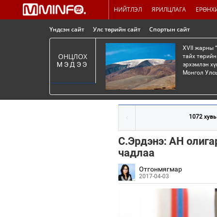
НИЙТЛЭЛ
ЯРИЛЦЛАГА
ЕРӨНХ
Үндсэн сайт
Улс төрийн сайт
Спортын сайт
XVII жарны 
ОНЦЛОХ
тайх төрийн
МЭДЭЭ
эрхэмлэн хү
Монгол Улсы
1072 хувь
С.Эрдэнэ: АН олига
чадлаа
Отгонмягмар
2017-04-03