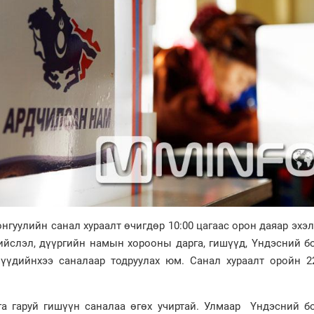
гуулийн санал хураалт өчигдөр 10:00 цагаас орон даяар эхэ
нийслэл, дүүргийн намын хорооны дарга, гишүүд, Үндэсний 
үүдийнхээ саналаар тодруулах юм. Санал хураалт оройн 22
а гаруй гишүүн саналаа өгөх учиртай. Улмаар Үндэсний б