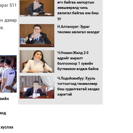
Бага орлоготой
өгч байгаа импортын
эрэг 511
иргэдийн орлогод
зөвшөөрөлд чинь
татвар ногдуулахгүй
авлигал байгаа юм биш
байх эрх зүйн орчныг
үү
он даяар
бүрдүүллээ
Н.Алтанхуяг: Зураг
в.
Хөшөө бүтсэн түүхийг
төслөөс авлигал эхэлдэг
өгүүлэх 7 баримт
Хөвсгөл нуурын лусыг
Ч.Номин:Жилд 2-3
тахих төрийн тахилгын
өдрийг амралт
ёслол боллоо
болгосноор 1 хувийн
бүтээмжээ алдаж байна
“Хар жагсаалт”-ын
Ч.Лодойсамбуу: Хууль
асуудлыг цэгцлэх
тогтоогчид төсөөллөөр
чиглэлээр
биш судалгаатай хандах
Монголбанкны
хэрэгтэй
Азийн
удирдлагад 30 хоногийн
хугацаатай үүрэг өглөө
энд
Ерөнхий сайд Н.Учрал
олимпиадын хүрээнд
гарсан зардлыг
 хүслээ
шийдвэрлэж өгөхөөр