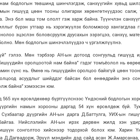
 нам бодлогын төвшинд шинчлэгдэж, санхүүгийн хувьд шил
амын гишүүд цөөн тооны олигархи хөрөнгөтнүүдээс салж, 
аа. Энэ бол маш том ололт гэж харж байна. Түүнчлэн санхүү
иллыг бүрэн утгаар нь хэрэгжүүлэх боломжоор хангагдлаа г
онолоо эцэслэн боловсруулж дуусахын зэрэгцээ, санхүү, мат
 болно. Мөн бодлогын шинэчлэлүүдээ ч үргэлжлүүлнэ.
гүй” гэлээ. Мөн тэрбээр АН-ын дотоод сонгуульд гишүүд и
Гишүүдийн оролцоотой нам байна” гэдэг томъёолол нь өөрө
амин сүнс нь. Өмнө нь гишүүдийн оролцоо байхгүй цөөн тоо
ролцоод асуудлыг шийддэг байсан бол өнөөдрийн энэ сон
лж байна” хэмээсэн юм.
д 565 хүн өрсөлдөхөөр бүртгүүлснээс Үндэсний бодлогын хор
дүүргийн намын хорооны даргад 54 хүн өрсөлдөж буй. Тух
Сүхбаатар дүүргийн АН-ын дарга Д.Баттулга, УИХ-ын гишү
байгаа. Нийслэлийн АН-ын ирэх дөрвөн жилд хэн уди
гишүүн сонголтоо хийснээр тодорхой болох юм. Харин Ү
а Д.Дагвадорж, Эрүүл мэндийн дэд сайд асан Ж.Амарсанаа,