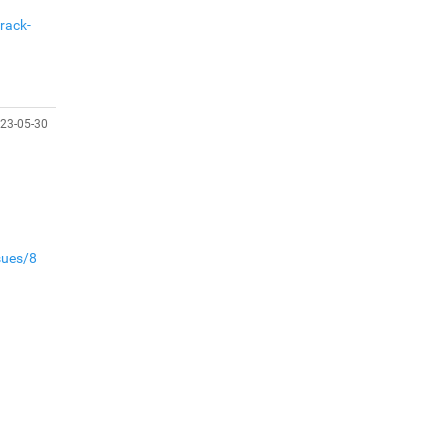
газарт “үлдсэн” зургаан
rack-
дэд сайдын хөрөнгийн
мэдүүлэг
Ерөнхий сайд
Н.Учралын мэдэгдлүүд
23-05-30
Төв аймагт өвлийн
бэлтгэл ажил 80 хувьтай
үргэлжилж байна
sues/8