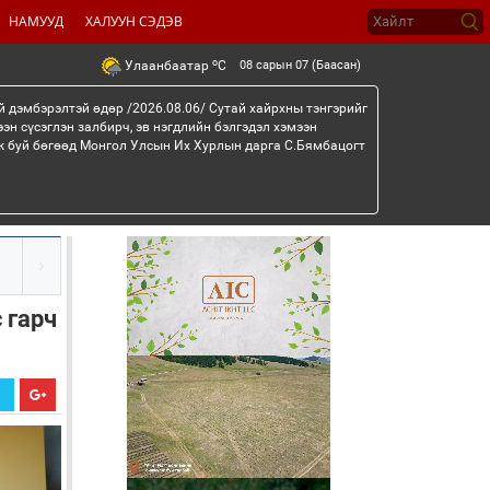
НАМУУД
ХАЛУУН СЭДЭВ
o
08 сарын 07 (Баасан)
Улаанбаатар
C
й дэмбэрэлтэй өдөр /2026.08.06/ Сутай хайрхны тэнгэрийг
эн сүсэглэн залбирч, эв нэгдлийн бэлгэдэл хэмээн
эж буй бөгөөд Монгол Улсын Их Хурлын дарга С.Бямбацогт
 гарч
Х