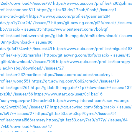
de/2edk/download/-/issues/97
https://www.quia.com/profiles/ri302johns
rofiles/shannon811
https://git.fsz53.de/17buh/0snb/-/issues/1
torm-crack-qnb4
https://www.quia.com/profiles/joannam284
a.dev/pn1y7/ar2d/-/issues/7
https://git.acwing.com/pl26/crack/-/issues
1b57/crack/-/issues/35
https://www.pinterest.com/7bolvqf
ofiles/austinstowers
https://gitlab.fhi.mpg.de/dm8t/download/-/issue
de/0m4j/download/-/issues/86
a.dev/ju647/4avh/-/issues/49
https://www.quia.com/profiles/miguelc15
ofiles/kelly302marshall
https://git.acwing.com/8xfp/crack/-/issues/43
de/g5h4/download/-/issues/108
https://www.quia.com/profiles/barragry
nu.ac.kr/s6qi/download/-/issues/27
rofiles/am232martinez
https://issuu.com/autodesk-crack-nyit
rofiles/jwong551
https://git.acwing.com/0o02/crack/-/issues/19
ofiles/bgold261
https://gitlab.fhi.mpg.de/71p7/download/-/issues/132
z/z0lr/-/issues/56
https://www.start.gg/user/0c1bac16
/sony-vegas-pro-13-crack-b3
https://www.pinterest.com/user_waongx
org/2nvzf/i38n/-/issues/17
https://git.acwing.com/5tbq/crack/-/issues
ze/io97/-/issues/27
https://git.fsz53.de/u3epi/0yme/-/issues/51
ofiles/crystal566ramsey
https://git.fsz53.de/y7ra0/o77y/-/issues/64
de/7vk0/download/-/issues/47