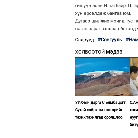
гишүүн асан Н.Батбаяр, Ц.Га
хүн өрсөлдөж байгаа юм.
Дугаар шилжих мөчид тус н
нэгэн зэрэг эхэлсэн бөгөөд
#Сонгууль
#Нам
Сэдвүүд :
ХОЛБООТОЙ
МЭДЭЭ
УИХ-ын дарга С.Бямбацогт
С.Ам
Сутай хайрхны тэнгэрийг
хох
тахих тахилгад оролцлоо
нууг
бит