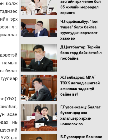
засгийн эрх чөлөө бол
эн болж
16 төрлийн эмийг нэг эх
35 жилийн мөрөөдөл
тэднээс
үүсвэрээс худалдан авах
зорилго
журмыг баталлаа
гийн эрх
Ч.Лодойсамбуу: "Тээг
эсэн үг.
тушаа" болж байгаа
Бүх шатанд хэмнэлтийн
хуулиудын өөрчлөлт
ериаллаг
горимд шилжиж, найр
хэзээ вэ
наадам, зөвлөгөөн,
Д.Цогтбаатар: Төрийн
гадаад томилолтыг
банк төрд байх ёстой л
хориглолоо
дэвхтэй
гэж байна
ө намын
Сайд нар төсвөө хэрхэн
зарцуулах вэ?
ны бүлэг
Ж.Галбадрах: МИАТ
гуулиар
ТӨХК яагаад ашигтай
ажиллаж чадахгүй
Засгийн газрын ээлжит
байна вэ?
хуралдаан болж байна
оо(ҮБХ)-
айлбал,
Г.Лувсанжамц: Баялаг
бүтээгчдэд энэ
үн асан
Автомашинд улсын
хэлэлцээр хэрхэн
дугаарын тэгш,
рдах нь
нөлөөлөх вэ
сондгойгоор шатахуун
ндэсний
олгоно
Б.Пүрэвдорж: Яамнаас
 УИХ-ын