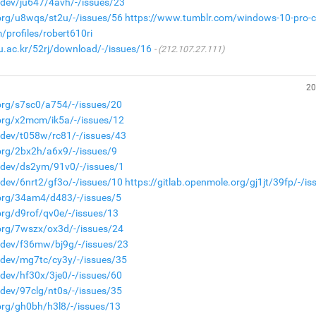
a.dev/ju647/4avh/-/issues/23
.org/u8wqs/st2u/-/issues/56
https://www.tumblr.com/windows-10-pro-c
/profiles/robert610ri
nu.ac.kr/52rj/download/-/issues/16
(212.107.27.111)
20
.org/s7sc0/a754/-/issues/20
.org/x2mcm/ik5a/-/issues/12
a.dev/t058w/rc81/-/issues/43
.org/2bx2h/a6x9/-/issues/9
a.dev/ds2ym/91v0/-/issues/1
.dev/6nrt2/gf3o/-/issues/10
https://gitlab.openmole.org/gj1jt/39fp/-/is
.org/34am4/d483/-/issues/5
org/d9rof/qv0e/-/issues/13
.org/7wszx/ox3d/-/issues/24
a.dev/f36mw/bj9g/-/issues/23
a.dev/mg7tc/cy3y/-/issues/35
.dev/hf30x/3je0/-/issues/60
.dev/97clg/nt0s/-/issues/35
.org/gh0bh/h3l8/-/issues/13