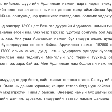
г, нийслэл, дүүргийн Ардчилсан намын дарга нарыг энэхү
гийн олон санал авсан нь ирэх дөрвөн жилд аймгийнхаа Ар
УИХ-ын сонгуульд нэр дэвшихээс эхлээд олон боломж олдох у
вьд өчигдөр 13:00 цагт Баянгол дүүргийн Ардчилсан намын г
саналаа өгсөн юм. Энэ үеэр тэрбээр “Дотоод сонгууль бол А
алхам. Анх удаа Ардчилсан намын бүх гишүүд анхан, дун
х бүрэлдэхүүнээ сонгож байна. Ардчилсан намын 152800 
17800 орчим анхан, дунд шатны удирдлага, удирдах бүрэлд
дчилсан нам төдийгүй Монголын улс төрийн түүхэнд ба
элт гэж харж байгаа. Мөн Ардчилсан нам бодлогын нам, ин
намуудад өндөр босго, сайн жишиг тогтоож өглөө. Санхүүгийн
а. Өмнө нь дэнчин хураамж, хандив татвар бүгд нууц байсан
а ч мэдэгдэхгүй. Тийм л байсан. Өнөөдөр намын бүх шатны с
дийн дэнчин, хураамж, гишүүдийн татвар намын дансанд 