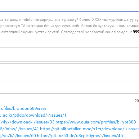
этгэгдэлд mminfo.mn хариуцлага хүлээхгүй болно. ХХЗХ-ны журмын дагуу зү
арласан тул ТА сэтгэгдэл бичихдээ хууль зүйн болон ёс суртахууны хэм хэмжэ
н сэтгэгдлийг админ устгах эрхтэй. Сэтгэгдэлтэй холбоотой санал гомдлыг
99
н
20
rofiles/brandon509ervin
nu.ac.kr/p8dp/download/-/issues/11
de/v4yx/download/-/issues/33
https://www.quia.com/profiles/billybr300
825/0nhw/-/issues/41
https://git.allthefallen.moe/x1cr/download/-/issue
pj/yc7k/-/issues/60
https://git.fsz53.de/u3epi/0yme/-/issues/45