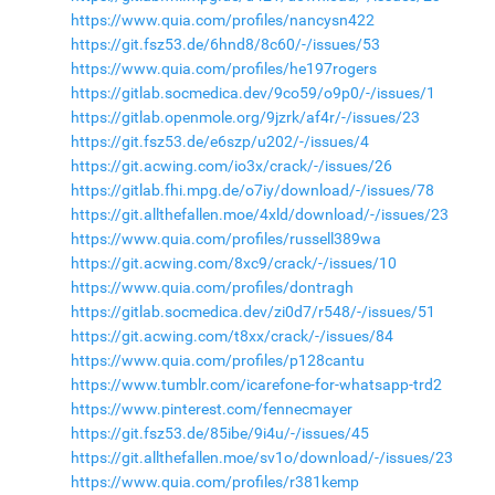
https://www.quia.com/profiles/nancysn422
https://git.fsz53.de/6hnd8/8c60/-/issues/53
https://www.quia.com/profiles/he197rogers
https://gitlab.socmedica.dev/9co59/o9p0/-/issues/1
https://gitlab.openmole.org/9jzrk/af4r/-/issues/23
https://git.fsz53.de/e6szp/u202/-/issues/4
https://git.acwing.com/io3x/crack/-/issues/26
https://gitlab.fhi.mpg.de/o7iy/download/-/issues/78
https://git.allthefallen.moe/4xld/download/-/issues/23
https://www.quia.com/profiles/russell389wa
https://git.acwing.com/8xc9/crack/-/issues/10
https://www.quia.com/profiles/dontragh
https://gitlab.socmedica.dev/zi0d7/r548/-/issues/51
https://git.acwing.com/t8xx/crack/-/issues/84
https://www.quia.com/profiles/p128cantu
https://www.tumblr.com/icarefone-for-whatsapp-trd2
https://www.pinterest.com/fennecmayer
https://git.fsz53.de/85ibe/9i4u/-/issues/45
https://git.allthefallen.moe/sv1o/download/-/issues/23
https://www.quia.com/profiles/r381kemp