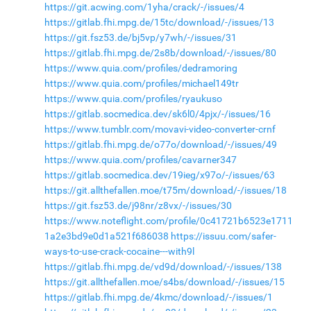
https://git.acwing.com/1yha/crack/-/issues/4
https://gitlab.fhi.mpg.de/15tc/download/-/issues/13
https://git.fsz53.de/bj5vp/y7wh/-/issues/31
https://gitlab.fhi.mpg.de/2s8b/download/-/issues/80
https://www.quia.com/profiles/dedramoring
https://www.quia.com/profiles/michael149tr
https://www.quia.com/profiles/ryaukuso
https://gitlab.socmedica.dev/sk6l0/4pjx/-/issues/16
https://www.tumblr.com/movavi-video-converter-crnf
https://gitlab.fhi.mpg.de/o77o/download/-/issues/49
https://www.quia.com/profiles/cavarner347
https://gitlab.socmedica.dev/19ieg/x97o/-/issues/63
https://git.allthefallen.moe/t75m/download/-/issues/18
https://git.fsz53.de/j98nr/z8vx/-/issues/30
https://www.noteflight.com/profile/0c41721b6523e1711
1a2e3bd9e0d1a521f686038
https://issuu.com/safer-
ways-to-use-crack-cocaine---with9l
https://gitlab.fhi.mpg.de/vd9d/download/-/issues/138
https://git.allthefallen.moe/s4bs/download/-/issues/15
https://gitlab.fhi.mpg.de/4kmc/download/-/issues/1