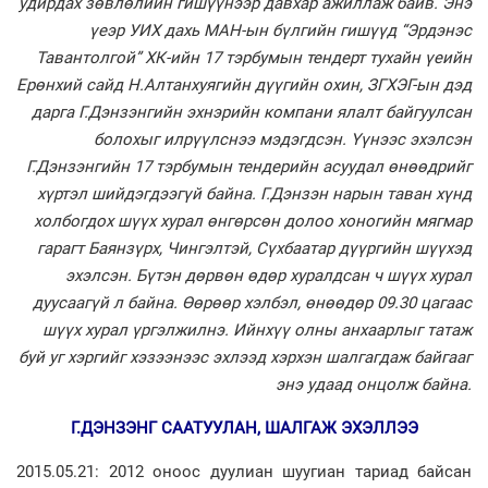
удирдах зөвлөлийн гишүүнээр давхар ажиллаж байв. Энэ
үеэр УИХ дахь МАН-ын бүлгийн гишүүд “Эрдэнэс
Тавантолгой” ХК-ийн 17 тэрбумын тендерт тухайн үеийн
Ерөнхий сайд Н.Алтанхуягийн дүүгийн охин, ЗГХЭГ-ын дэд
дарга Г.Дэнзэнгийн эхнэрийн компани ялалт байгуулсан
болохыг илрүүлснээ мэдэгдсэн. Үүнээс эхэлсэн
Г.Дэнзэнгийн 17 тэрбумын тендерийн асуудал өнөөдрийг
хүртэл шийдэгдээгүй байна. Г.Дэнзэн нарын таван хүнд
холбогдох шүүх хурал өнгөрсөн долоо хоногийн мягмар
гарагт Баянзүрх, Чингэлтэй, Сүхбаатар дүүргийн шүүхэд
эхэлсэн. Бүтэн дөрвөн өдөр хуралдсан ч шүүх хурал
дуусаагүй л байна. Өөрөөр хэлбэл, өнөөдөр 09.30 цагаас
шүүх хурал үргэлжилнэ. Ийнхүү олны анхаарлыг татаж
буй уг хэргийг хэзээнээс эхлээд хэрхэн шалгагдаж байгааг
энэ удаад онцолж байна.
Г.ДЭНЗЭНГ СААТУУЛАН, ШАЛГАЖ ЭХЭЛЛЭЭ
2015.05.21: 2012 оноос дуулиан шуугиан тариад байсан