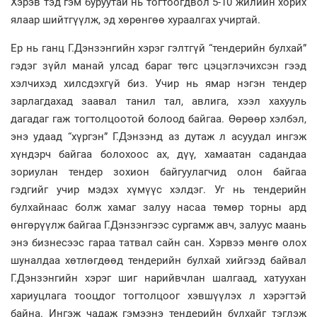
Хэрэв тэд гэм буруутай нь тогтоогдвол 5-10 жилийн хорих
ялаар шийтгүүлж, эд хөрөнгөө хураалгах учиртай.
Ер нь ганц Г.Дэнзэнгийн хэрэг гэлтгүй “тендерийн булхай”
гэдэг зүйл манай улсад бараг төгс цэцэглэчихсэн гээд
хэлчихэд хилсдэхгүй биз. Учир нь ямар нэгэн тендер
зарлагдахад заавал танил тал, авлига, хээл хахууль
дагадаг гаж тогтолцоотой болоод байгаа. Өөрөөр хэлбэл,
энэ удаад “хүргэн” Г.Дэнзэнд аз дутаж л асуудал ингэж
хүндэрч байгаа болохоос ах, дүү, хамаатан садандаа
зориулан тендер зохион байгуулагчид олон байгаа
гэдгийг учир мэдэх хүмүүс хэлдэг. Уг нь тендерийн
булхайнаас болж хамаг залуу насаа төмөр торны ард
өнгөрүүлж байгаа Г.Дэнзэнгээс сургамж авч, залуус маань
энэ бизнесээс гараа татвал сайн сан. Хэрвээ мөнгө олох
шуналдаа хөтлөгдөөд тендерийн булхай хийгээд байвал
Г.Дэнзэнгийн хэрэг шиг нарийвчлан шалгаад, хатуухан
хариуцлага тооцдог тогтолцоог хэвшүүлэх л хэрэгтэй
байна. Ингэж чадаж гэмээнэ тендерийн булхайг тэглэж