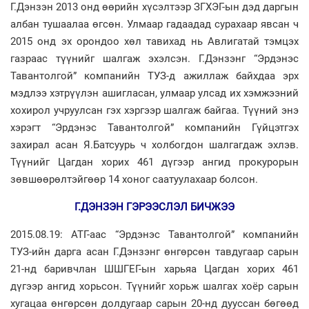
Г.Дэнзэн 2013 онд өөрийн хүсэлтээр ЗГХЭГ-ын дэд даргын
албан тушаалаа өгсөн. Улмаар гадаадад сурахаар явсан ч
2015 онд эх орондоо хөл тавихад нь Авлигатай тэмцэх
газраас түүнийг шалгаж эхэлсэн. Г.Дэнзэнг “Эрдэнэс
Тавантолгой” компанийн ТУЗ-д ажиллаж байхдаа эрх
мэдлээ хэтрүүлэн ашигласан, улмаар улсад их хэмжээний
хохирол учруулсан гэх хэргээр шалгаж байгаа. Түүний энэ
хэрэгт “Эрдэнэс Тавантолгой” компанийн Гүйцэтгэх
захирал асан Я.Батсуурь ч холбогдон шалгагдаж эхлэв.
Түүнийг Цагдан хорих 461 дүгээр ангид прокурорын
зөвшөөрөлтэйгөөр 14 хоног саатуулахаар болсон.
Г.ДЭНЗЭН ГЭРЭЭСЛЭЛ БИЧЖЭЭ
2015.08.19: АТГ-аас “Эрдэнэс Тавантолгой” компанийн
ТУЗ-ийн дарга асан Г.Дэнзэнг өнгөрсөн тавдугаар сарын
21-нд баривчлан ШШГЕГ-ын харьяа Цагдан хорих 461
дүгээр ангид хорьсон. Түүнийг хорьж шалгах хоёр сарын
хугацаа өнгөрсөн долдугаар сарын 20-нд дууссан бөгөөд