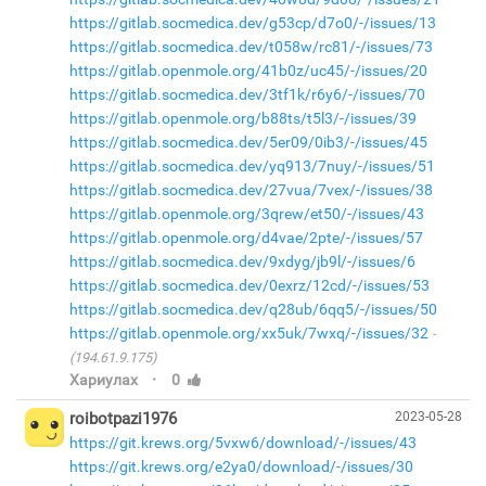
https://gitlab.socmedica.dev/g53cp/d7o0/-/issues/13
https://gitlab.socmedica.dev/t058w/rc81/-/issues/73
https://gitlab.openmole.org/41b0z/uc45/-/issues/20
https://gitlab.socmedica.dev/3tf1k/r6y6/-/issues/70
https://gitlab.openmole.org/b88ts/t5l3/-/issues/39
https://gitlab.socmedica.dev/5er09/0ib3/-/issues/45
https://gitlab.socmedica.dev/yq913/7nuy/-/issues/51
https://gitlab.socmedica.dev/27vua/7vex/-/issues/38
https://gitlab.openmole.org/3qrew/et50/-/issues/43
https://gitlab.openmole.org/d4vae/2pte/-/issues/57
https://gitlab.socmedica.dev/9xdyg/jb9l/-/issues/6
https://gitlab.socmedica.dev/0exrz/12cd/-/issues/53
https://gitlab.socmedica.dev/q28ub/6qq5/-/issues/50
https://gitlab.openmole.org/xx5uk/7wxq/-/issues/32
(194.61.9.175)
·
Хариулах
0
roibotpazi1976
2023-05-28
https://git.krews.org/5vxw6/download/-/issues/43
https://git.krews.org/e2ya0/download/-/issues/30