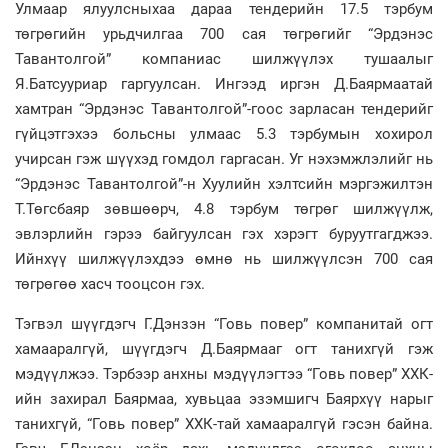
Улмаар ялуулсныхаа дараа тендерийн 17.5 тэрбум
төгрөгийн урьдчилгаа 700 сая төгрөгийг “Эрдэнэс
Тавантолгой” компаниас шилжүүлэх тушаалыг
Я.Батсууриар гаргуулсан. Ингээд иргэн Д.Баярмаатай
хамтран “Эрдэнэс Тавантолгой”-гоос зарласан тендерийг
гүйцэтгэхээ больсны улмаас 5.3 тэрбумын хохирол
учирсан гэж шүүхэд гомдол гаргасан. Уг нэхэмжлэлийг нь
“Эрдэнэс Тавантолгой”-н Хуулийн хэлтсийн мэргэжилтэн
Т.Төгсбаяр зөвшөөрч, 4.8 тэрбум төгрөг шилжүүлж,
эвлэрлийн гэрээ байгуулсан гэх хэрэгт буруутгагджээ.
Ийнхүү шилжүүлэхдээ өмнө нь шилжүүлсэн 700 сая
төгрөгөө хасч тооцсон гэх.
Тэгвэл шүүгдэгч Г.Дэнзэн “Говь повер” компанитай огт
хамааралгүй, шүүгдэгч Д.Баярмааг огт танихгүй гэж
мэдүүлжээ. Тэрбээр анхны мэдүүлэгтээ “Говь повер” ХХК-
ийн захирал Баярмаа, хувьцаа эзэмшигч Баярхүү нарыг
танихгүй, “Говь повер” ХХК-тай хамааралгүй гэсэн байна.