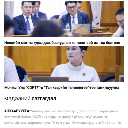
Нөөцийн махны худалдаа, борлуулалтыг нээлттэй ил тод болгоно
Монгол Улс “COP17”-д “Тал хээрийн төлөвлөгөө”-гөө танилцуулна
МЭДЭЭНИЙ
СЭТГЭГДЭЛ
АНХААРУУЛГА:
Уншигчдын бичсэн сэтгэгдэлд mminfo.mn хариуцлага
хүлээхгүй болно. ХХЗХ-ны журмын дагуу зүй зохисгүй зарим үг,
хэллэгийг хязгаарласан тул ТА сэтгэгдэл бичихдээ хууль зүйн болон ёс