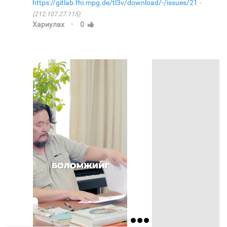
https://gitlab.fhi.mpg.de/tl3v/download/-/issues/21
(212.107.27.115)
·
Хариулах
0