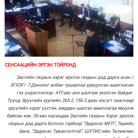
СЕНСААЦИЙН ЭРГЭН ТОЙРОНД
Засгийн газрын хэрэг эрхлэх газрын дэд дарга асан /
ЗГХЭГ/ Г.Дэнзэнг албан тушаалаа урвуулсан ашигласан
гэх үндэслэлээр АТГ-аас анх шалгаж эхэлсэн байдаг.
Түүнд Эрүүгийн хуулийн 265.2, 150.3 дахь хэсэгт зааснаар
эрүүгийн хэрэг үүсгэн, мөрдөн шалгах ажиллагаа явуулж
байсан юм. 26-хан насандаа Засгийн газрын Хэрэг эрхлэх
газрын дэд дарга болсон тэрбээр “Эрдэнэс МГЛ”, Төрийн
банк, “Эрдэнэс Тавантолгой”, ШУТИС-ийн Төлөөлөн