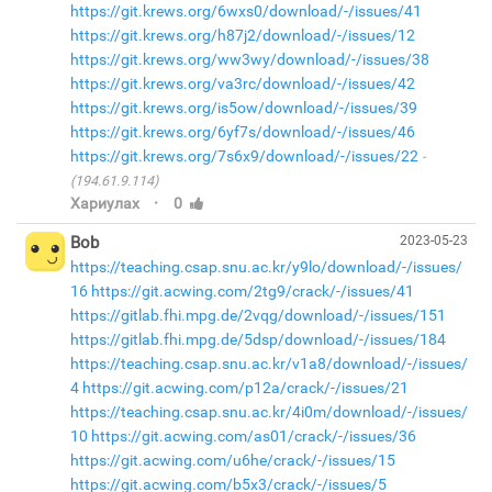
https://git.krews.org/6wxs0/download/-/issues/41
https://git.krews.org/h87j2/download/-/issues/12
https://git.krews.org/ww3wy/download/-/issues/38
https://git.krews.org/va3rc/download/-/issues/42
https://git.krews.org/is5ow/download/-/issues/39
https://git.krews.org/6yf7s/download/-/issues/46
https://git.krews.org/7s6x9/download/-/issues/22
(194.61.9.114)
·
Хариулах
0
Bob
2023-05-23
https://teaching.csap.snu.ac.kr/y9lo/download/-/issues/
16
https://git.acwing.com/2tg9/crack/-/issues/41
https://gitlab.fhi.mpg.de/2vqg/download/-/issues/151
https://gitlab.fhi.mpg.de/5dsp/download/-/issues/184
https://teaching.csap.snu.ac.kr/v1a8/download/-/issues/
4
https://git.acwing.com/p12a/crack/-/issues/21
https://teaching.csap.snu.ac.kr/4i0m/download/-/issues/
10
https://git.acwing.com/as01/crack/-/issues/36
https://git.acwing.com/u6he/crack/-/issues/15
https://git.acwing.com/b5x3/crack/-/issues/5