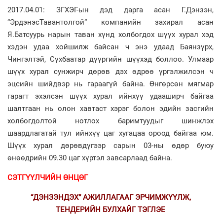
2017.04.01: ЗГХЭГ-ын дэд дарга асан Г.Дэнзэн,
“ЭрдэнэсТавантолгой” компанийн захирал асан
Я.Батсуурь нарын таван хүнд холбогдох шүүх хурал хэд
хэдэн удаа хойшилж байсан ч энэ удаад Баянзүрх,
Чингэлтэй, Сүхбаатар дүүргийн шүүхэд боллоо. Улмаар
шүүх хурал сунжирч дөрөв дэх өдрөө үргэлжилсэн ч
эцсийн шийдвэр нь гараагүй байна. Өнгөрсөн мягмар
гарагт эхэлсэн шүүх хурал ийнхүү удааширч байгаа
шалтгаан нь олон хавтаст хэрэг болон эдийн засгийн
холбогдолтой нотлох баримтуудыг шинжлэх
шаардлагатай тул ийнхүү цаг хугацаа ороод байгаа юм.
Шүүх хурал дөрөвдүгээр сарын 03-ны өдөр буюу
өнөөдрийн 09.30 цаг хүртэл завсарлаад байна.
СЭТГҮҮЛЧИЙН ӨНЦӨГ
“ДЭНЗЭНДЭХ” АЖИЛЛАГААГ ЭРЧИМЖҮҮЛЖ,
ТЕНДЕРИЙН БУЛХАЙГ ТЭГЛЭЕ