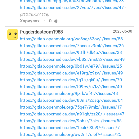
https://gitlab.fhi.mpg.de/ao03/download/-/issues/23
https://gitlab.socmedica.dev/27vua/7vex/-/issues/47
(212.107.27.116)
·
Хариулах
0
frugderdastcom1988
2023-05-30
https://gitlab.openmole.org/wc8sg/32oz/-/issues/58
https://gitlab.socmedica.dev/7bcca/z9ml/-/issues/26
https://gitlab.socmedica.dev/9ttfh/dk4u/-/issues/33
https://gitlab.socmedica.dev/vb82r/ms62/-/issues/49
https://gitlab.openmole.org/0b61w/ei79/-/issues/25
https://gitlab.socmedica.dev/e19rg/z9zv/-/issues/49
https://gitlab.socmedica.dev/fq1iz/qk0u/-/issues/70
https://gitlab.socmedica.dev/f09rw/c7lz/-/issues/40
https://gitlab.openmole.org/9jzrk/af4r/-/issues/48
https://gitlab.socmedica.dev/83nls/2osq/-/issues/64
https://gitlab.openmole.org/75qe7/9mlz/-/issues/17
https://gitlab.socmedica.dev/n91gh/zz20/-/issues/47
https://gitlab.socmedica.dev/9ohkr/7sie/-/issues/55
https://gitlab.socmedica.dev/1eulr/93a9/-/issues/7
https://gitlab.openmole.org/uw2n1/ol6f/-/issues/25