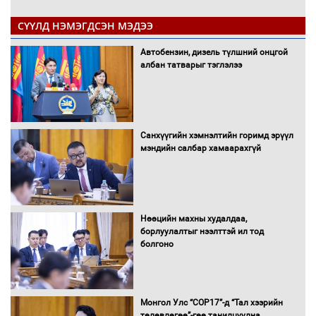
СҮҮЛД НЭМЭГДСЭН МЭДЭЭ
Автобензин, дизель түлшний онцгой
албан татварыг тэглэлээ
Санхүүгийн хэмнэлтийн горимд эрүүл
мэндийн салбар хамаарахгүй
Нөөцийн махны худалдаа,
борлуулалтыг нээлттэй ил тод
болгоно
Монгол Улс “COP17”-д “Тал хээрийн
төлөвлөгөө”-гөө танилцуулна