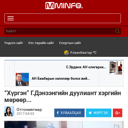
Toggle
navigation
Үндсэн сайт
Улс төрийн сайт
Спортын сайт
o
Улаанбаатар
C
С.Эрдэнэ: АН олигархи...
АН Баабарын хэлснээр болох вий...
“Хүргэн” Г.Дэнзэнгийн дуулиант хэргийн
мөрөөр...
Отгонмягмар
ХУВААЛЦАХ
ЖИРГЭХ
2017-04-03