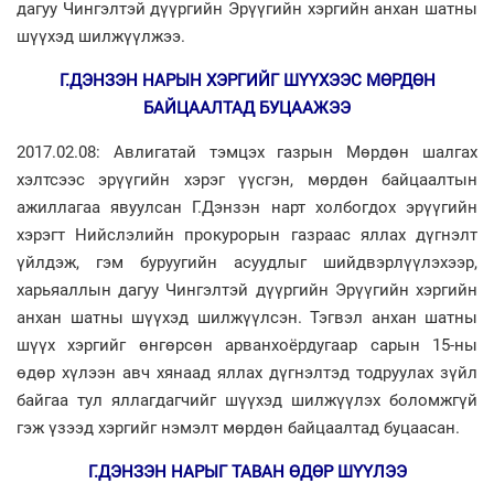
дагуу Чингэлтэй дүүргийн Эрүүгийн хэргийн анхан шатны
шүүхэд шилжүүлжээ.
Г.ДЭНЗЭН НАРЫН ХЭРГИЙГ ШҮҮХЭЭС МӨРДӨН
БАЙЦААЛТАД БУЦААЖЭЭ
2017.02.08: Авлигатай тэмцэх газрын Мөрдөн шалгах
хэлтсээс эрүүгийн хэрэг үүсгэн, мөрдөн байцаалтын
ажиллагаа явуулсан Г.Дэнзэн нарт холбогдох эрүүгийн
хэрэгт Нийслэлийн прокурорын газраас яллах дүгнэлт
үйлдэж, гэм буруугийн асуудлыг шийдвэрлүүлэхээр,
харьяаллын дагуу Чингэлтэй дүүргийн Эрүүгийн хэргийн
анхан шатны шүүхэд шилжүүлсэн. Тэгвэл анхан шатны
шүүх хэргийг өнгөрсөн арванхоёрдугаар сарын 15-ны
өдөр хүлээн авч хянаад яллах дүгнэлтэд тодруулах зүйл
байгаа тул яллагдагчийг шүүхэд шилжүүлэх боломжгүй
гэж үзээд хэргийг нэмэлт мөрдөн байцаалтад буцаасан.
Г.ДЭНЗЭН НАРЫГ ТАВАН ӨДӨР ШҮҮЛЭЭ