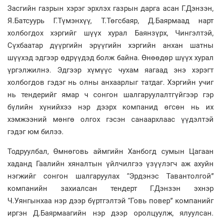
Засгийн газрын хэрэг эрхлэх газрын дарга асан Г.Дэнзэн,
Я.Батсуурь Г.Түмэнхүү, Т.Төгсбаяр, Д.Баярмаад нарт
холбогдох хэргийг шүүх хурал Баянзүрх, Чингэлтэй,
Сүхбаатар дүүргийн эрүүгийн хэргийн анхан шатны
шүүхэд эдгээр өдрүүдэд болж байна. Өнөөдөр шүүх хурал
үргэлжилнэ. Эдгээр хүмүүс чухам яагаад энэ хэрэгт
холбогдов гэдэг нь олны анхаарлыг татдаг. Хэргийн учиг
нь тендерийг ямар ч сонгон шалгаруулалтгүйгээр гэр
бүлийн хүнийхээ нэр дээрх компанид өгсөн нь их
хэмжээний мөнгө олгох гэсэн санаархлаас үүдэлтэй
гэдэг юм билээ.
Тодруулбал, Өмнөговь аймгийн Ханбогд сумын Цагаан
хаданд Гаалийн хяналтын үйлчилгээ үзүүлэгч аж ахуйн
нэгжийг сонгон шалгаруулах “Эрдэнэс Тавантолгой”
компанийн захиалсан тендерт Г.Дэнзэн эхнэр
Ч.Уянгынхаа нэр дээр бүртгэлтэй “Говь повер” компанийг
иргэн Д.Баярмаагийн нэр дээр оролцуулж, ялуулсан.