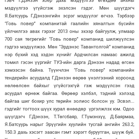
Гэвч Г.Дэнзэн хоёр дахь мэдүүлгээ өгөхдөө анхны
мэдүүлгээ үгүйсгэж эхэлсэн гэдэг. Мөн шүүгдэгч
Я.Батсуурь Г.Дэнзэнгийн эсрэг мэдүүлэг өгчээ. Тэрбээр
“Говь повер” компанитай гаалийн хяналтын бүсийн
үйлчилгээ авах гэрээг 2013 оны эхээр байгуулж, улмаар
700 сая төгрөгийг “Говь повер” компанид шилжүүлсэн
гэдгээ мэдүүлжээ. Мөн “Эрдэнэс Тавантолгой” компанид
нэр бүхий хэд хэдэн хүнийг Ардчилсан намаас ажилд
томил гэсэн үүргийг ТУЗ-ийн дарга Дэнзэн надад өгсөн
хэмээсэн байна. Түүнчлэн “Говь повер” компанийн
тендерийн асуудалд Г.Дэнзэн өөрөө үнэлгээний хороонд
нөлөөлсөн байхыг үгүйсгэхгүй гэж мэдүүлсэн гээд
асуудал өрнөж байгаа. Өөрөөр хэлбэл, тэдний хэлээд
байгаа шиг бохир улс төрийн золиос болсон уу. Эсвэл...
гэдгийг тогтоох шүүх хурал өнөөдөр үргэлжлэх юм. Одоо
шүүгдэгч Г.Дэнзэн, Т.Төгсбаяр, Г.Түмэнхүү, Д.Баярмаа,
Я.Батсуурь нарыг Эрүүгийн хуулийн тусгай ангийн 263.2,
150.3 дахь хэсэгт заасан гэмт хэрэгт буруутган, шүүж буй.