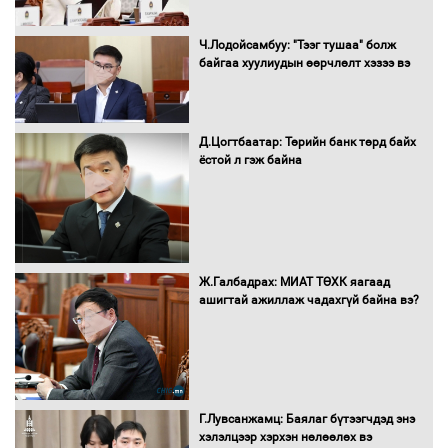
Засгийн газрын ээлжит хуралдаан
болж байна
Ч.Лодойсамбуу: "Тээг тушаа" болж
байгаа хуулиудын өөрчлөлт хэзээ вэ
Автомашинд улсын дугаарын тэгш,
Д.Цогтбаатар: Төрийн банк төрд байх
сондгойгоор шатахуун олгоно
ёстой л гэж байна
Бага орлоготой иргэдийн орлогод
татвар ногдуулахгүй байх эрх зүйн
Ж.Галбадрах: МИАТ ТӨХК яагаад
орчныг бүрдүүллээ
ашигтай ажиллаж чадахгүй байна вэ?
Хөшөө бүтсэн түүхийг өгүүлэх 7
баримт
Г.Лувсанжамц: Баялаг бүтээгчдэд энэ
хэлэлцээр хэрхэн нөлөөлөх вэ