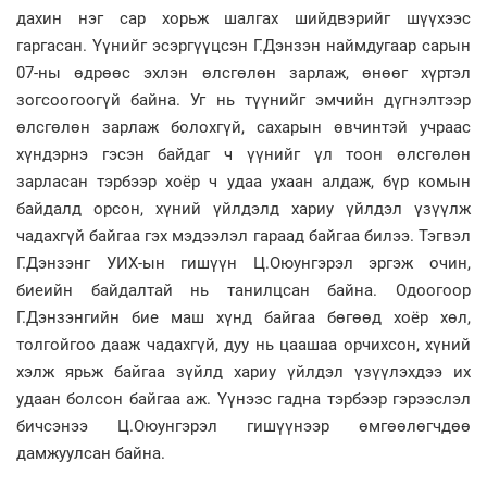
дахин нэг сар хорьж шалгах шийдвэрийг шүүхээс
гаргасан. Үүнийг эсэргүүцсэн Г.Дэнзэн наймдугаар сарын
07-ны өдрөөс эхлэн өлсгөлөн зарлаж, өнөөг хүртэл
зогсоогоогүй байна. Уг нь түүнийг эмчийн дүгнэлтээр
өлсгөлөн зарлаж болохгүй, сахарын өвчинтэй учраас
хүндэрнэ гэсэн байдаг ч үүнийг үл тоон өлсгөлөн
зарласан тэрбээр хоёр ч удаа ухаан алдаж, бүр комын
байдалд орсон, хүний үйлдэлд хариу үйлдэл үзүүлж
чадахгүй байгаа гэх мэдээлэл гараад байгаа билээ. Тэгвэл
Г.Дэнзэнг УИХ-ын гишүүн Ц.Оюунгэрэл эргэж очин,
биеийн байдалтай нь танилцсан байна. Одоогоор
Г.Дэнзэнгийн бие маш хүнд байгаа бөгөөд хоёр хөл,
толгойгоо дааж чадахгүй, дуу нь цаашаа орчихсон, хүний
хэлж ярьж байгаа зүйлд хариу үйлдэл үзүүлэхдээ их
удаан болсон байгаа аж. Үүнээс гадна тэрбээр гэрээслэл
бичсэнээ Ц.Оюунгэрэл гишүүнээр өмгөөлөгчдөө
дамжуулсан байна.