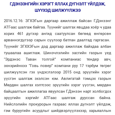
Г.ДЭНЗЭНГИЙН ХЭРЭГТ ЯЛЛАХ ДҮГНЭЛТ ҮЙЛДЭЖ,
ШҮҮХЭД ШИЛЖҮҮЛЖЭЭ
2016.12.16: ЗГХЭГ-ын даргаар ажиллаж байсан Г.Дэнзэнг
АТГ-аас шалгаж байгаа. Түүнийг шалгах явцдаа хоёр ч удаа
хорих 461 дүгээр ангид саатуулсан бөгөөд өнгөрсөн
арваннэгдүгээр сарын сүүлээр батлан даалтад гаргасан.
Түүнийг ЗГХХЭГ-ын дэд даргаар ажиллаж байхдаа албан
тушаалаа ашиглаж. Шинэчлэлийн засгийн газрын үед
“Эрдэнэс Таван толгой” компаниас тендер авч,
эхнэрийнхээ “Говь повер” компани руу 17 тэрбум төгрөг
шилжүүлсэн гэх үндэслэлээр 2015 онд эрүүгийн хэрэг
үүсгэн шалгаж эхэлсэн юм. Авлигатай тэмцэх газрын
Мөрдөн шалгах хэлтсээс эрүүгийн хэрэг үүсгэн, мөрдөн
байцаалтын ажиллагаа явуулсан Г.Дэнзэн нарт холбогдох
эрүүгийн хэргийг АТГ-аас шалгаж дууссан байна.
Нийслэлийн прокурорын газраас яллах дүгнэлт үйлдэж,
гэм буруугийн асуудлыг шийдвэрлүүлэхээр, харьяаллын