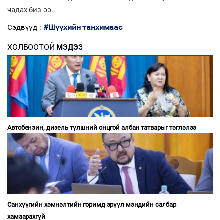
чадах биз ээ.
#Шүүхийн танхимаас
Сэдвүүд :
ХОЛБООТОЙ
МЭДЭЭ
Автобензин, дизель түлшний онцгой албан татварыг тэглэлээ
Санхүүгийн хэмнэлтийн горимд эрүүл мэндийн салбар
хамаарахгүй