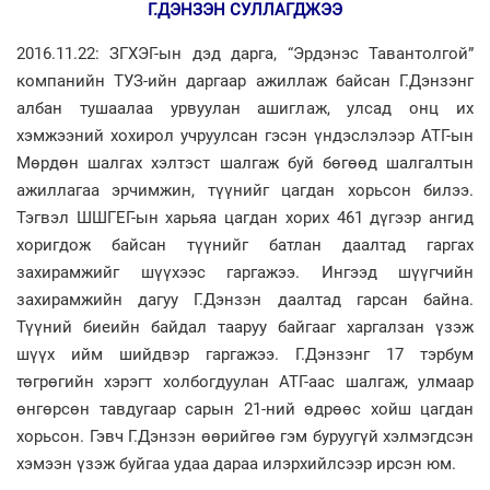
Г.ДЭНЗЭН СУЛЛАГДЖЭЭ
2016.11.22: ЗГХЭГ-ын дэд дарга, “Эрдэнэс Тавантолгой”
компанийн ТУЗ-ийн даргаар ажиллаж байсан Г.Дэнзэнг
албан тушаалаа урвуулан ашиглаж, улсад онц их
хэмжээний хохирол учруулсан гэсэн үндэслэлээр АТГ-ын
Мөрдөн шалгах хэлтэст шалгаж буй бөгөөд шалгалтын
ажиллагаа эрчимжин, түүнийг цагдан хорьсон билээ.
Тэгвэл ШШГЕГ-ын харьяа цагдан хорих 461 дүгээр ангид
хоригдож байсан түүнийг батлан даалтад гаргах
захирамжийг шүүхээс гаргажээ. Ингээд шүүгчийн
захирамжийн дагуу Г.Дэнзэн даалтад гарсан байна.
Түүний биеийн байдал тааруу байгааг харгалзан үзэж
шүүх ийм шийдвэр гаргажээ. Г.Дэнзэнг 17 тэрбум
төгрөгийн хэрэгт холбогдуулан АТГ-аас шалгаж, улмаар
өнгөрсөн тавдугаар сарын 21-ний өдрөөс хойш цагдан
хорьсон. Гэвч Г.Дэнзэн өөрийгөө гэм буруугүй хэлмэгдсэн
хэмээн үзэж буйгаа удаа дараа илэрхийлсээр ирсэн юм.