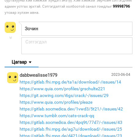
суртахууны хэм хэмжээг хүндэтгэнэ үү. Хэм хэмжээг зөрчсөн сэтгэгдлийг
админ устгах эрхтэй. Сэтгэгдэлтэй холбоотой санал гомдлыг
99998796
утсаар хүлээн авна.
Цагаар
dabbwealisse1979
2023-06-04
https://gitlab.fhi.mpg.de/ta1a/download/-/issues/14
https://www.quia.com/profiles/grschulte221
https://git.acwing.com/i6gs/crack/-/issues/29
https://www.quia.com/profiles/pleaze
https://gitlab.socmedica.dev/1vwd3/5t21/-/issues/42
https://www.tumblr.com/cats-crack-qq
https://gitlab.socmedica.dev/4pq9t/77d7/-/issues/43
https://gitlab.fhi.mpg.de/ag7u/download/-/issues/25
https://gitlab.fhi.mpg.de/d421/download/-/issues/23