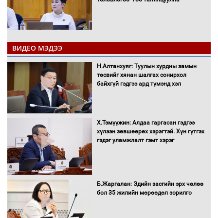
ВИДЕО МЭДЭЭ
16 төрлийн эмийг нэг эх үүсвэрээс
худалдан авах журмыг баталлаа
Н.Алтанхуяг: Туулын хурдны замын
төсвийг хянан шалгах сонирхол
байхгүй гэдгээ ард түмэнд хэл
Бүх шатанд хэмнэлтийн горимд
шилжиж, найр наадам, зөвлөгөөн,
Х.Тэмүүжин: Алдаа гаргасан гэдгээ
гадаад томилолтыг хориглолоо
хүлээн зөвшөөрөх хэрэгтэй. Хүн гүтгэх
гэдэг уламжлалт гэмт хэрэг
Сайд нар төсвөө хэрхэн зарцуулах вэ?
Б.Жаргалан: Эдийн засгийн эрх чөлөө
бол 35 жилийн мөрөөдөл зорилго