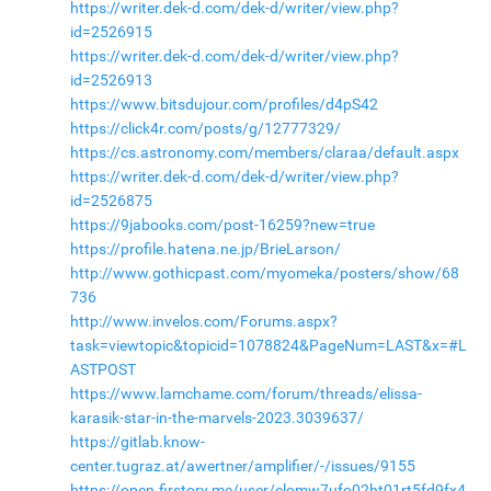
https://writer.dek-d.com/dek-d/writer/view.php?
id=2526915
https://writer.dek-d.com/dek-d/writer/view.php?
id=2526913
https://www.bitsdujour.com/profiles/d4pS42
https://click4r.com/posts/g/12777329/
https://cs.astronomy.com/members/claraa/default.aspx
https://writer.dek-d.com/dek-d/writer/view.php?
id=2526875
https://9jabooks.com/post-16259?new=true
https://profile.hatena.ne.jp/BrieLarson/
http://www.gothicpast.com/myomeka/posters/show/68
736
http://www.invelos.com/Forums.aspx?
task=viewtopic&topicid=1078824&PageNum=LAST&x=#L
ASTPOST
https://www.lamchame.com/forum/threads/elissa-
karasik-star-in-the-marvels-2023.3039637/
https://gitlab.know-
center.tugraz.at/awertner/amplifier/-/issues/9155
https://open.firstory.me/user/clomw7ufo02ht01rt5fd9fx4