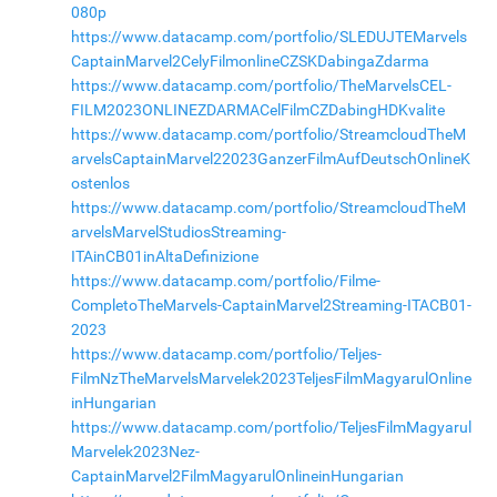
080p
https://www.datacamp.com/portfolio/SLEDUJTEMarvels
CaptainMarvel2CelyFilmonlineCZSKDabingaZdarma
https://www.datacamp.com/portfolio/TheMarvelsCEL-
FILM2023ONLINEZDARMACelFilmCZDabingHDKvalite
https://www.datacamp.com/portfolio/StreamcloudTheM
arvelsCaptainMarvel22023GanzerFilmAufDeutschOnlineK
ostenlos
https://www.datacamp.com/portfolio/StreamcloudTheM
arvelsMarvelStudiosStreaming-
ITAinCB01inAltaDefinizione
https://www.datacamp.com/portfolio/Filme-
CompletoTheMarvels-CaptainMarvel2Streaming-ITACB01-
2023
https://www.datacamp.com/portfolio/Teljes-
FilmNzTheMarvelsMarvelek2023TeljesFilmMagyarulOnline
inHungarian
https://www.datacamp.com/portfolio/TeljesFilmMagyarul
Marvelek2023Nez-
CaptainMarvel2FilmMagyarulOnlineinHungarian