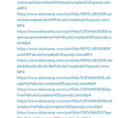
andoacechalamaldadHDPelculaCompletaEnEspaolyLatin
oMP4
https://www.datacamp.com/portfolio/REPELISESVERLac
ontadoradepelculasHDPelculaCompletaEnEspaolyLatino
MP4
https://www.datacamp.com/portfolio/CUEVANA3ESElma
estroqueprometielmarVerPeliculaCompletaHDEspanolyLa
tinoMp4
https://www.datacamp.com/portfolio/REPELISESVERElF
avorHDPelculaCompletaEnEspaolyLatinoMP4
https://www.datacamp.com/portfolio/REPELISESVERLab
aladeDiosGodIsaBulletPelculaCompletaEnEspaolyLatino
MP4
https://www.datacamp.com/portfolio/CUEVANA3ESLaSi
nglaVerPeliculaCompletaHDEspanolyLatinoMp4
https://www.datacamp.com/portfolio/CUEVANA3ESGleic
hVerPeliculaCompletaHDEspanolyLatinoMp4
https://www.datacamp.com/portfolio/CUEVANA3ESSemil
ladelsonVerPeliculaCompletaHDEspanolyLatinoMp4
https://www.datacamp.com/portfolio/CUEVANA3ESTiger