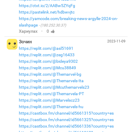
https://ctxt.io/2/AABw5ZYqFg
https://pastelink.net/hdbwvjtc
https://yamcode.com/breaking-news-argylle-2024-on-
slashpage
(180.252.30.37)
·
Хариулах
0
Зочин
2023-11-09
https://replit.com/@asl51691
https://replit.com/@zeg16433
https://replit.com/@bideya9302
https://replit.com/@Mcu38849
https://replit.com/@Themarvel-bg
https://replit.com/@Themarvels-Ita
https://replit.com/@Mcuthemarvels23
https://replit.com/@Themarvela-PT
https://replit.com/@Marvelscz23
https://replit.com/@Themarvels-hu
https://castbox.fm/channel/id5661315?country=es
https://castbox.fm/channel/id5661325?country=es
https://castbox.fm/channel/id5661336?country=es