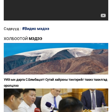
#Видео мэдээ
Сэдвүүд :
ХОЛБООТОЙ
МЭДЭЭ
УИХ-ын дарга С.Бямбацогт Сутай хайрхны тэнгэрийг тахих тахилгад
оролцлоо