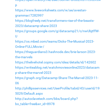
p
https://www.liveworksheets.com/w/ae/avestan-
grammar/7282997
https://blogfreely.net/transformers-rise-of-the-beasts-
2023/datacamp-share-2023
https://groups.google.com/g/datacamp21/c/nwUbjtffW-
U
https://os.mbed.com/teams/Dicks-The-Musical-2023-
Online-FULLMovie-/
https://theguardians3.hashnode.dev/brie-larson-2023-
the-marvels
https://thelivehotel.copiny.com/idea/details/id/142602
https://writeablog.net/watchmoviesonline2023/datacam
p-share-the-marvel-2023
https://graph.org/Datacamp-Share-The-Marvel-2023-11-
06
http://phillipsservices.net/UserProfile/tabid/43/userId/19
5029/Default.aspx
http://autoclavetech.com/bbs/board.php?
bo_table=free&wr_id=8978