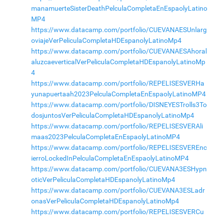
manamuerteSisterDeathPelculaCompletaEnEspaolyLatino
MP4
https://www.datacamp.com/portfolio/CUEVANAESUnlarg
oviajeVerPeliculaCompletaHDEspanolyLatinoMp4
https://www.datacamp.com/portfolio/CUEVANAESAhoral
aluzcaeverticalVerPeliculaCompletaHDEspanolyLatinoMp
4
https://www.datacamp.com/portfolio/REPELISESVERHa
yunapuertaah2023PelculaCompletaEnEspaolyLatinoMP4
https://www.datacamp.com/portfolio/DISNEYESTrolls3To
dosjuntosVerPeliculaCompletaHDEspanolyLatinoMp4
https://www.datacamp.com/portfolio/REPELISESVERAli
maas2023PelculaCompletaEnEspaolyLatinoMP4
https://www.datacamp.com/portfolio/REPELISESVEREnc
ierroLockedInPelculaCompletaEnEspaolyLatinoMP4
https://www.datacamp.com/portfolio/CUEVANA3ESHypn
oticVerPeliculaCompletaHDEspanolyLatinoMp4
https://www.datacamp.com/portfolio/CUEVANA3ESLadr
onasVerPeliculaCompletaHDEspanolyLatinoMp4
https://www.datacamp.com/portfolio/REPELISESVERCu