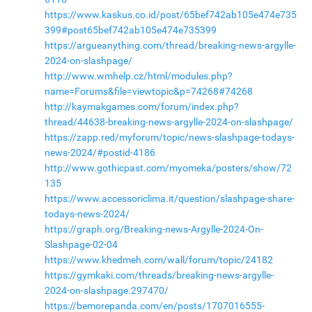
https://www.kaskus.co.id/post/65bef742ab105e474e735
399#post65bef742ab105e474e735399
https://argueanything.com/thread/breaking-news-argylle-
2024-on-slashpage/
http://www.wmhelp.cz/html/modules.php?
name=Forums&file=viewtopic&p=74268#74268
http://kaymakgames.com/forum/index.php?
thread/44638-breaking-news-argylle-2024-on-slashpage/
https://zapp.red/myforum/topic/news-slashpage-todays-
news-2024/#postid-4186
http://www.gothicpast.com/myomeka/posters/show/72
135
https://www.accessoriclima.it/question/slashpage-share-
todays-news-2024/
https://graph.org/Breaking-news-Argylle-2024-On-
Slashpage-02-04
https://www.khedmeh.com/wall/forum/topic/24182
https://gymkaki.com/threads/breaking-news-argylle-
2024-on-slashpage.297470/
https://bemorepanda.com/en/posts/1707016555-