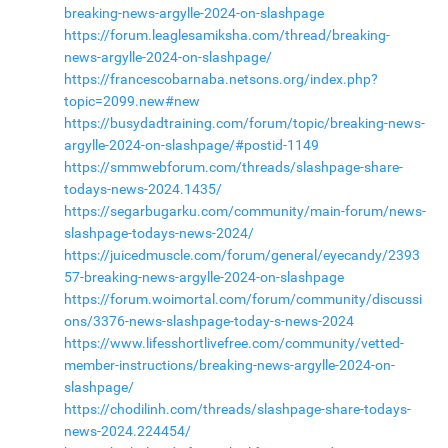
breaking-news-argylle-2024-on-slashpage
https://forum.leaglesamiksha.com/thread/breaking-
news-argylle-2024-on-slashpage/
https://francescobarnaba.netsons.org/index.php?
topic=2099.new#new
https://busydadtraining.com/forum/topic/breaking-news-
argylle-2024-on-slashpage/#postid-1149
https://smmwebforum.com/threads/slashpage-share-
todays-news-2024.1435/
https://segarbugarku.com/community/main-forum/news-
slashpage-todays-news-2024/
https://juicedmuscle.com/forum/general/eyecandy/2393
57-breaking-news-argylle-2024-on-slashpage
https://forum.woimortal.com/forum/community/discussi
ons/3376-news-slashpage-today-s-news-2024
https://www.lifesshortlivefree.com/community/vetted-
member-instructions/breaking-news-argylle-2024-on-
slashpage/
https://chodilinh.com/threads/slashpage-share-todays-
news-2024.224454/