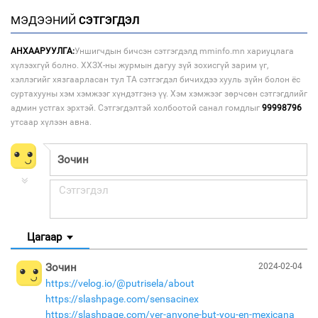
МЭДЭЭНИЙ
СЭТГЭГДЭЛ
АНХААРУУЛГА:
Уншигчдын бичсэн сэтгэгдэлд mminfo.mn хариуцлага
хүлээхгүй болно. ХХЗХ-ны журмын дагуу зүй зохисгүй зарим үг,
хэллэгийг хязгаарласан тул ТА сэтгэгдэл бичихдээ хууль зүйн болон ёс
суртахууны хэм хэмжээг хүндэтгэнэ үү. Хэм хэмжээг зөрчсөн сэтгэгдлийг
админ устгах эрхтэй. Сэтгэгдэлтэй холбоотой санал гомдлыг
99998796
утсаар хүлээн авна.
Цагаар
Зочин
2024-02-04
https://velog.io/@putrisela/about
https://slashpage.com/sensacinex
https://slashpage.com/ver-anyone-but-you-en-mexicana