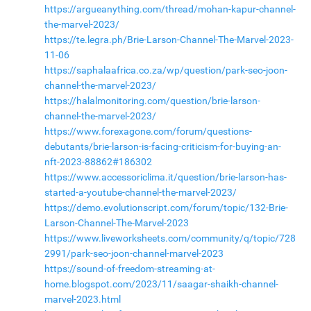
https://argueanything.com/thread/mohan-kapur-channel-
the-marvel-2023/
https://te.legra.ph/Brie-Larson-Channel-The-Marvel-2023-
11-06
https://saphalaafrica.co.za/wp/question/park-seo-joon-
channel-the-marvel-2023/
https://halalmonitoring.com/question/brie-larson-
channel-the-marvel-2023/
https://www.forexagone.com/forum/questions-
debutants/brie-larson-is-facing-criticism-for-buying-an-
nft-2023-88862#186302
https://www.accessoriclima.it/question/brie-larson-has-
started-a-youtube-channel-the-marvel-2023/
https://demo.evolutionscript.com/forum/topic/132-Brie-
Larson-Channel-The-Marvel-2023
https://www.liveworksheets.com/community/q/topic/728
2991/park-seo-joon-channel-marvel-2023
https://sound-of-freedom-streaming-at-
home.blogspot.com/2023/11/saagar-shaikh-channel-
marvel-2023.html