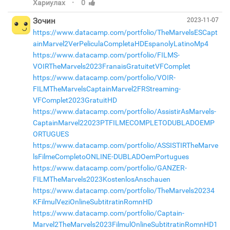
·
Хариулах
0
Зочин
2023-11-07
https://www.datacamp.com/portfolio/TheMarvelsESCapt
ainMarvel2VerPeliculaCompletaHDEspanolyLatinoMp4
https://www.datacamp.com/portfolio/FILMS-
VOIRTheMarvels2023FranaisGratuitetVFComplet
https://www.datacamp.com/portfolio/VOIR-
FILMTheMarvelsCaptainMarvel2FRStreaming-
VFComplet2023GratuitHD
https://www.datacamp.com/portfolio/AssistirAsMarvels-
CaptainMarvel22023PTFILMECOMPLETODUBLADOEMP
ORTUGUES
https://www.datacamp.com/portfolio/ASSISTIRTheMarve
lsFilmeCompletoONLINE-DUBLADOemPortugues
https://www.datacamp.com/portfolio/GANZER-
FILMTheMarvels2023KostenlosAnschauen
https://www.datacamp.com/portfolio/TheMarvels20234
KFilmulVeziOnlineSubtitratinRomnHD
https://www.datacamp.com/portfolio/Captain-
Marvel2TheMarvels2023FilmulOnlineSubtitratinRomnHD1