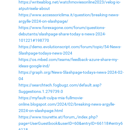
https://writeablog.net/watchmoviesonline2023/velog-io-
atputrisela-about
https://www.accessoriclima.it/question/breaking-news-
argylle-2024-on-slashpage/
https://www.forexagone.com/forum/questions-
debutants/slashpage-share-today-s-news-2024-
101221#198770
https://demo.evolutionscript.com/forum/topic/54-News-
Slashpage-todays-news-2024
https://os.mbed.com/teams/feedback-azure-share-my-
ideas-google-ind/
https://graph.org/News-Slashpage-todays-news-2024-02-
04
https://searchtech.fogbugz.com/default.asp?
Suggestions.1.279739.0
https://myfault-culpa-mia-fullmovie-
online.blogspot.com/2024/02/breaking-news-argylle-
2024-on-slashpage.html
https://www.tourette.at/forum_/index.php?
page=UserGuestbook&userID=60&entryID=66118#entry6
6118