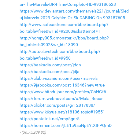
ar-The-Marvels-BR-Filme-Completo-HD-993186628
https://www.deviantart.com/themarvels221/journal/Sled
uj-Marvels-2023-Celyfilm-Cz-Sk-DABING-On-993187605
http://www.safeusdrone.com/bbs/board.php?
bo_table=free&wr_id=92000&ckattempt=1
http://hompy005.dmonster.kr/bbs/board.php?
bo_table=b0902&wr_id=18090
http://autoclavetech.com/bbs/board.php?
bo_table=free&wr_id=9950
https://baskadia.com/post/jdgn
https://baskadia.com/post/jdja
https://club.vexanium.com/user/marvels
https://9jabooks.com/post-16346?new=true
https://www.bitsdujour.com/profiles/ChHGf6
https://forum.webnovel.com/u/Mala_Bocor
https://click4r.com/posts/g/12817838/
https://www.kikyus.net/t18106-topic#19551
https://pastelink.net/vmp5gnr5
https://homment.com/jLE1a9soNpEYtXIFPQmD
(36.75.209.82)