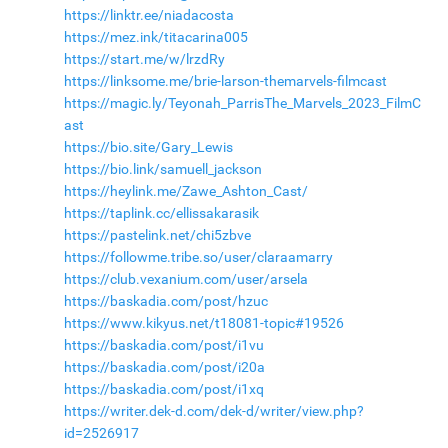
https://linktr.ee/niadacosta
https://mez.ink/titacarina005
https://start.me/w/lrzdRy
https://linksome.me/brie-larson-themarvels-filmcast
https://magic.ly/Teyonah_ParrisThe_Marvels_2023_FilmC
ast
https://bio.site/Gary_Lewis
https://bio.link/samuell_jackson
https://heylink.me/Zawe_Ashton_Cast/
https://taplink.cc/ellissakarasik
https://pastelink.net/chi5zbve
https://followme.tribe.so/user/claraamarry
https://club.vexanium.com/user/arsela
https://baskadia.com/post/hzuc
https://www.kikyus.net/t18081-topic#19526
https://baskadia.com/post/i1vu
https://baskadia.com/post/i20a
https://baskadia.com/post/i1xq
https://writer.dek-d.com/dek-d/writer/view.php?
id=2526917