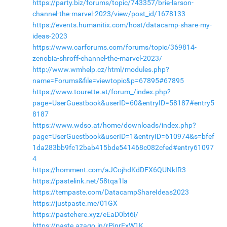
https://party.biz/forums/topic/743357/brie-larson-
channel-the-marvel-2023/view/post_id/1678133
https://events.humanitix.com/host/datacamp-share-my-
ideas-2023
https://www.carforums.com/forums/topic/369814-
zenobia-shroff-channel-the-marvel-2023/
http://www.wmhelp.cz/html/modules.php?
name=Forums&file=viewtopic&p=67895#67895
https://www.tourette.at/forum_/index.php?
page=UserGuestbook&userID=60&entryID=58187#entry5
8187
https://www.wdso.at/home/downloads/index.php?
page=UserGuestbook&userID=1&entryID=610974&s=bfef
1da283bb9fc12bab415bde541468c082cfed#entry61097
4
https://homment.com/aJCojhdKdDFX6QUNkIR3
https://pastelink.net/58tqa1la
https://tempaste.com/DatacampShareIdeas2023
https://justpaste.me/01GX
https://pastehere.xyz/eEaD0bt6i/
https://paste.azago.in/rPjnrExW1K