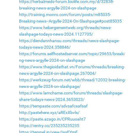
https://herbalmeds-forum.biolife.com.my/d/32838-
breaking-news-argylle-2024-on-slashpage
http://training.monro.com/forum/posts/m85035-
Breaking-news--Argylle-2024-On-Slashpage#post85035
https://www.hebergementweb.org/threads/news-
slashpage-todays-news-2024.1127705/
https://diendannhansu.com/threads/news-slashpage-
todays-news-2024.358846/
https://forums.selfhostedserver.com/topic/29653/breaki
ng-news-argylle-2024-on-slashpage
https://www.thegioidathat.vn/Forums/threads/breaking-
news-argylle-2024-on-slashpage.267004/
https://werkzeug-forum.net/wbb/thread/12032-breaking-
news-argylle-2024-on-slashpage/
https://www.lamchame.com/forum/threads/slashpage-
share-todays-news-2024.3653023/
https://tempaste.com/sdvsafcsafsaf
http://pastehere.xyz/aRExXbvls/
https://paste.azago.in/CPRuuoaht7
https://rentry.co/235235235235
https://tempel.in/view/IasEYmF