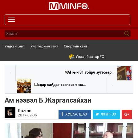
Toggle
navigation
Үндсэн сайт
Улс төрийн сайт
Спортын сайт
o
Улаанбаатар
C
МАН-ын 31 тойрч зугтсаар...
Шадар сайдыг тагнасан гэх...
Ам нээвэл Б.Жаргалсайхан
Kuzmo
ХУВААЛЦАХ
ЖИРГЭХ
2017-09-06