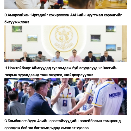
С.Амарсайхан: Иргэдийг хохироосон ААН-ийн нуугтмал хөрөнгийг
битүүмжлэнэ
Н.Номтойбаяр: Аймгуудад тулгамдаж буй асуудлуудыг Засгийн
газрын хуралдаанд танилцуулж, шийдвэрлүүлнэ
С.Бямбацогт Зүүн Азийн эрэгтэйчүүдийн волейболын тэмцээнд
оролцож байгаа баг тамирчдад амжилт хүслээ