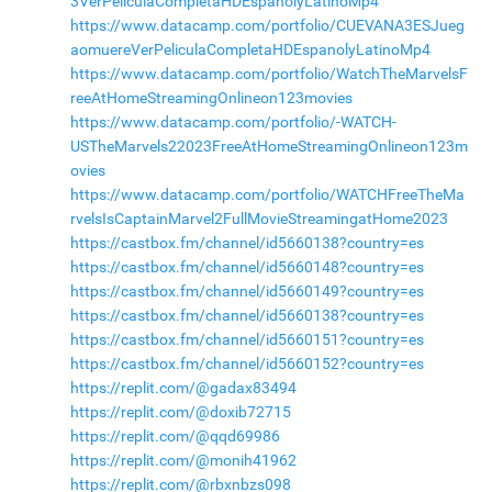
3VerPeliculaCompletaHDEspanolyLatinoMp4
https://www.datacamp.com/portfolio/CUEVANA3ESJueg
aomuereVerPeliculaCompletaHDEspanolyLatinoMp4
https://www.datacamp.com/portfolio/WatchTheMarvelsF
reeAtHomeStreamingOnlineon123movies
https://www.datacamp.com/portfolio/-WATCH-
USTheMarvels22023FreeAtHomeStreamingOnlineon123m
ovies
https://www.datacamp.com/portfolio/WATCHFreeTheMa
rvelsIsCaptainMarvel2FullMovieStreamingatHome2023
https://castbox.fm/channel/id5660138?country=es
https://castbox.fm/channel/id5660148?country=es
https://castbox.fm/channel/id5660149?country=es
https://castbox.fm/channel/id5660138?country=es
https://castbox.fm/channel/id5660151?country=es
https://castbox.fm/channel/id5660152?country=es
https://replit.com/@gadax83494
https://replit.com/@doxib72715
https://replit.com/@qqd69986
https://replit.com/@monih41962
https://replit.com/@rbxnbzs098