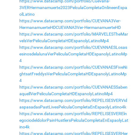
https://www.datacamp.com/portfolio/Cuevana-
3VERHermanamuerte2023PelculaCompletaOnlineenEspa
olLatino
https://www.datacamp.com/portfolio/CUEVANA3Ver-
HermanamuerteHDCUEVANA3Ver-HermanamuerteHD
https://www.datacamp.com/portfolio/MARVELESTheMar
velsVerPeliculaCompletaHDEspanolyLatinoMp4
https://www.datacamp.com/portfolio/CUEVANAESLosas
esinosdelalunaVerPeliculaCompletaHDEspanolyLatinoMp
4
https://www.datacamp.com/portfolio/CUEVANAESFiveNi
ghtsatFreddysVerPeliculaCompletaHDEspanolyLatinoMp
4
https://www.datacamp.com/portfolio/CUEVANAESSaben
aquellVerPeliculaCompletaHDEspanolyLatinoMp4
https://www.datacamp.com/portfolio/REPELISESVERVid
aspasadasPastLivesPelculaCompletaEnEspaolyLatino4k
https://www.datacamp.com/portfolio/REPELISESVEREln
egociodeldolorPainHustlersPelculaCompletaEnEspaolyLat
ino4k
https://www.datacamp.com/portfolio/REPELISESVERHer