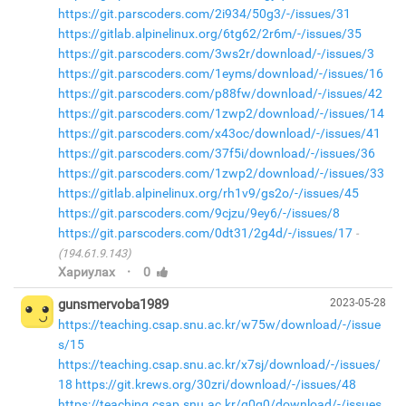
https://git.parscoders.com/2i934/50g3/-/issues/31
https://gitlab.alpinelinux.org/6tg62/2r6m/-/issues/35
https://git.parscoders.com/3ws2r/download/-/issues/3
https://git.parscoders.com/1eyms/download/-/issues/16
https://git.parscoders.com/p88fw/download/-/issues/42
https://git.parscoders.com/1zwp2/download/-/issues/14
https://git.parscoders.com/x43oc/download/-/issues/41
https://git.parscoders.com/37f5i/download/-/issues/36
https://git.parscoders.com/1zwp2/download/-/issues/33
https://gitlab.alpinelinux.org/rh1v9/gs2o/-/issues/45
https://git.parscoders.com/9cjzu/9ey6/-/issues/8
https://git.parscoders.com/0dt31/2g4d/-/issues/17
(194.61.9.143)
·
Хариулах
0
gunsmervoba1989
2023-05-28
https://teaching.csap.snu.ac.kr/w75w/download/-/issue
s/15
https://teaching.csap.snu.ac.kr/x7sj/download/-/issues/
18
https://git.krews.org/30zri/download/-/issues/48
https://teaching.csap.snu.ac.kr/g0q0/download/-/issues