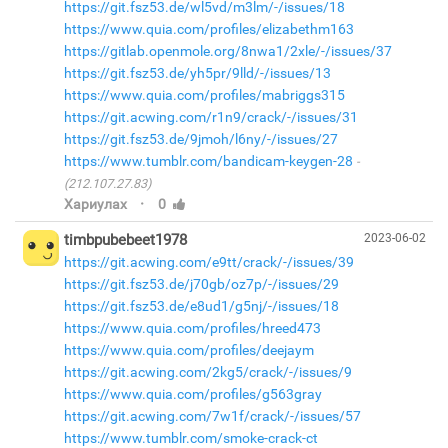
https://git.fsz53.de/wl5vd/m3lm/-/issues/18
https://www.quia.com/profiles/elizabethm163
https://gitlab.openmole.org/8nwa1/2xle/-/issues/37
https://git.fsz53.de/yh5pr/9lld/-/issues/13
https://www.quia.com/profiles/mabriggs315
https://git.acwing.com/r1n9/crack/-/issues/31
https://git.fsz53.de/9jmoh/l6ny/-/issues/27
https://www.tumblr.com/bandicam-keygen-28
(212.107.27.83)
·
Хариулах
0
timbpubebeet1978
2023-06-02
https://git.acwing.com/e9tt/crack/-/issues/39
https://git.fsz53.de/j70gb/oz7p/-/issues/29
https://git.fsz53.de/e8ud1/g5nj/-/issues/18
https://www.quia.com/profiles/hreed473
https://www.quia.com/profiles/deejaym
https://git.acwing.com/2kg5/crack/-/issues/9
https://www.quia.com/profiles/g563gray
https://git.acwing.com/7w1f/crack/-/issues/57
https://www.tumblr.com/smoke-crack-ct