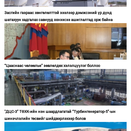
Засгийн газраас хөнгөлөлттэй зээлээр дэмжсэний үр дүнд
шатахуун хадгалах савнууд эхнээсээ ашиглалтад орж байна
“Цааснаас чөлөөлье” зөвлөлдөх хэлэлцүүлэг боллоо
"ДЦС-3” ТӨХК-ийн нэн шаардлагатай “Турбингенератор-5”-ын
шинэчлэлийн төсвийг шийдвэрлэхээр болов