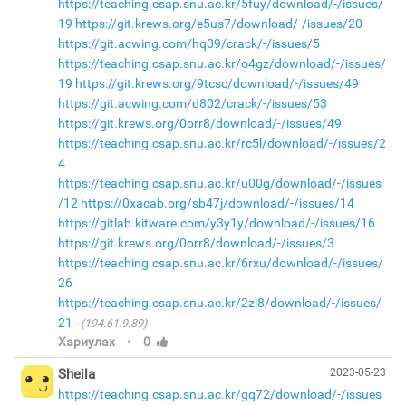
https://teaching.csap.snu.ac.kr/5fuy/download/-/issues/
19
https://git.krews.org/e5us7/download/-/issues/20
https://git.acwing.com/hq09/crack/-/issues/5
https://teaching.csap.snu.ac.kr/o4gz/download/-/issues/
19
https://git.krews.org/9tcsc/download/-/issues/49
https://git.acwing.com/d802/crack/-/issues/53
https://git.krews.org/0orr8/download/-/issues/49
https://teaching.csap.snu.ac.kr/rc5l/download/-/issues/2
4
https://teaching.csap.snu.ac.kr/u00g/download/-/issues
/12
https://0xacab.org/sb47j/download/-/issues/14
https://gitlab.kitware.com/y3y1y/download/-/issues/16
https://git.krews.org/0orr8/download/-/issues/3
https://teaching.csap.snu.ac.kr/6rxu/download/-/issues/
26
https://teaching.csap.snu.ac.kr/2zi8/download/-/issues/
21
(194.61.9.89)
·
Хариулах
0
Sheila
2023-05-23
https://teaching.csap.snu.ac.kr/gq72/download/-/issues