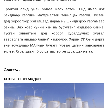
Ерөнхий сайд үнэн зөвөө олох ёстой. Бид ямар нэг
байдлаар хэргийн материалтай танилцах гээгүй. Тусгай
дэд хороогоор хэлэлцээд дараа нь шийдвэрээ гаргамаар
байна. Энэ хоёр хүний хэн нь буруутайг мэдмээр байна.
Тусгай хяналтын дэд хороог хуралдуулах хүртэл
завсарлага авмаар байна” хэмээлээ. Харин УИХ-ын дарга
энэ асуудлаар МАН-ын бүлэгт гурван цагийн завсарлага
өглөө. Хуралдаан 16.00 цагаас эргэн хуралдах нь ээ.
Сэдвүүд :
ХОЛБООТОЙ
МЭДЭЭ