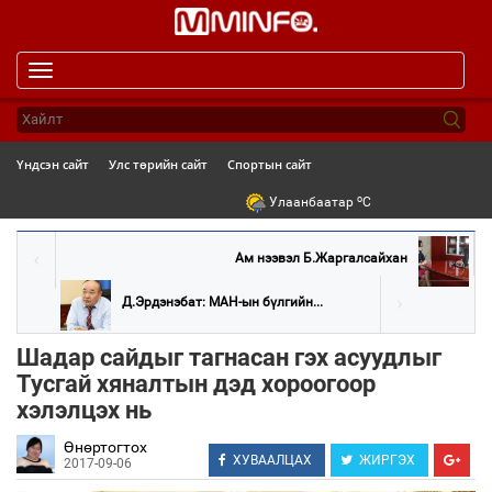
Toggle
navigation
Үндсэн сайт
Улс төрийн сайт
Спортын сайт
o
Улаанбаатар
C
Ам нээвэл Б.Жаргалсайхан
Д.Эрдэнэбат: МАН-ын бүлгийн...
Шадар сайдыг тагнасан гэх асуудлыг
Тусгай хяналтын дэд хороогоор
хэлэлцэх нь
Өнөртогтох
ХУВААЛЦАХ
ЖИРГЭХ
2017-09-06