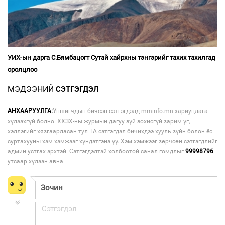
УИХ-ын дарга С.Бямбацогт Сутай хайрхны тэнгэрийг тахих тахилгад
оролцлоо
МЭДЭЭНИЙ
СЭТГЭГДЭЛ
АНХААРУУЛГА:
Уншигчдын бичсэн сэтгэгдэлд mminfo.mn хариуцлага
хүлээхгүй болно. ХХЗХ-ны журмын дагуу зүй зохисгүй зарим үг,
хэллэгийг хязгаарласан тул ТА сэтгэгдэл бичихдээ хууль зүйн болон ёс
суртахууны хэм хэмжээг хүндэтгэнэ үү. Хэм хэмжээг зөрчсөн сэтгэгдлийг
админ устгах эрхтэй. Сэтгэгдэлтэй холбоотой санал гомдлыг
99998796
утсаар хүлээн авна.