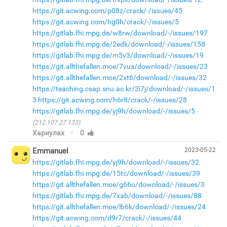
https://git.acwing.com/p08z/crack/-/issues/45
https://git.acwing.com/hg0h/crack/-/issues/5
https://gitlab.fhi.mpg.de/w8rw/download/-/issues/197
https://gitlab.fhi.mpg.de/2edk/download/-/issues/158
https://gitlab.fhi.mpg.de/m5v3/download/-/issues/19
https://git.allthefallen.moe/7vus/download/-/issues/23
https://git.allthefallen.moe/2xt6/download/-/issues/32
https://teaching.csap.snu.ac.kr/3i7j/download/-/issues/1
3
https://git.acwing.com/h6r8/crack/-/issues/28
https://gitlab.fhi.mpg.de/yj9h/download/-/issues/5
(212.107.27.133)
·
Хариулах
0
Emmanuel
2023-05-22
https://gitlab.fhi.mpg.de/yj9h/download/-/issues/32
https://gitlab.fhi.mpg.de/15tc/download/-/issues/39
https://git.allthefallen.moe/g66o/download/-/issues/3
https://gitlab.fhi.mpg.de/7xab/download/-/issues/88
https://git.allthefallen.moe/lb6k/download/-/issues/24
https://git.acwing.com/d9r7/crack/-/issues/44