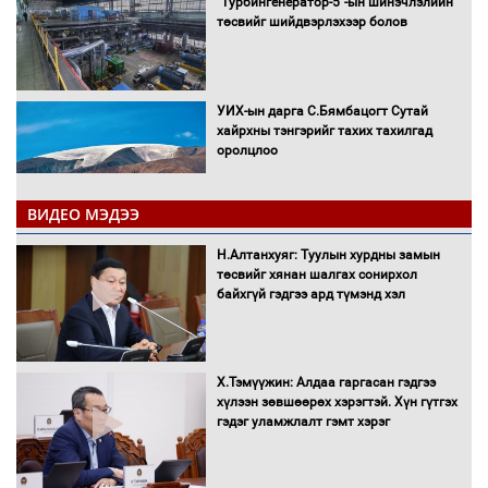
“Турбингенератор-5”-ын шинэчлэлийн
төсвийг шийдвэрлэхээр болов
УИХ-ын дарга С.Бямбацогт Сутай
хайрхны тэнгэрийг тахих тахилгад
оролцлоо
ВИДЕО МЭДЭЭ
С.Амарсайхан: Иргэдийг хохироосон
Н.Алтанхуяг: Туулын хурдны замын
ААН-ийн нуугтмал хөрөнгийг
төсвийг хянан шалгах сонирхол
битүүмжлэнэ
байхгүй гэдгээ ард түмэнд хэл
Х.Тэмүүжин: Алдаа гаргасан гэдгээ
Н.Номтойбаяр: Аймгуудад тулгамдаж
хүлээн зөвшөөрөх хэрэгтэй. Хүн гүтгэх
буй асуудлуудыг Засгийн газрын
гэдэг уламжлалт гэмт хэрэг
хуралдаанд танилцуулж,
шийдвэрлүүлнэ