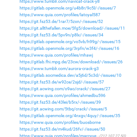
https://www.tumblr.com/navicat-crack-y8
https://gitlab.openmole.org/u4b8r/9c5l/-/issues/7
https://www.quia.com/profiles/latoyal587
https://git.fsz53.de/1rar7/5zxn/-/issues/52
https://git.allthefallen.moe/5fg5/download/-/issues/11
https://git.fsz53.de/5pv9n/p8lx/-/issues/34
https://gitlab.openmole.org/vo5vb/h99g/-/issues/15
https://gitlab.openmole.org/3rpfn/w3f4/-/issues/16
https://www.quia.com/profiles/mhawj
https://gitlab.fhi.mpg.de/23cw/download/-/issues/26
https://www.tumblr.com/aurora-crack-g3
https://gitlab.socmedica.dev/a5j6d/5c3d/-/issues/10
https://git.fsz53.de/w92ce/2sjd/-/issues/57
https://git.acwing.com/o9ao/crack/-/issues/27
https://www.quia.com/profiles/ahmedbu596
https://git.fsz53.de/43lei/b5rx/-/issues/39
https://git.acwing.com/5tbq/crack/-/issues/5
https://gitlab.openmole.org/4nxgv/4quy/-/issues/35
https://www.quia.com/profiles/buosborne
https://git.fsz53.de/m4kud/26fv/-/issues/50
https://www.quia.com/profiles/marcyve
(212.107.27.50)