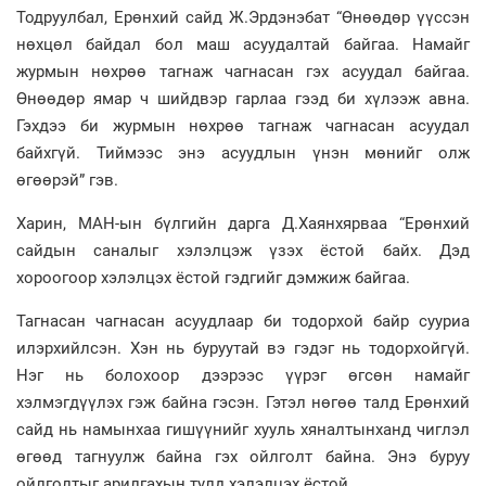
Тодруулбал, Ерөнхий сайд Ж.Эрдэнэбат “Өнөөдөр үүссэн
нөхцөл байдал бол маш асуудалтай байгаа. Намайг
журмын нөхрөө тагнаж чагнасан гэх асуудал байгаа.
Өнөөдөр ямар ч шийдвэр гарлаа гээд би хүлээж авна.
Гэхдээ би журмын нөхрөө тагнаж чагнасан асуудал
байхгүй. Тиймээс энэ асуудлын үнэн мөнийг олж
өгөөрэй” гэв.
Харин, МАН-ын бүлгийн дарга Д.Хаянхярваа “Ерөнхий
сайдын саналыг хэлэлцэж үзэх ёстой байх. Дэд
хороогоор хэлэлцэх ёстой гэдгийг дэмжиж байгаа.
Тагнасан чагнасан асуудлаар би тодорхой байр сууриа
илэрхийлсэн. Хэн нь буруутай вэ гэдэг нь тодорхойгүй.
Нэг нь болохоор дээрээс үүрэг өгсөн намайг
хэлмэгдүүлэх гэж байна гэсэн. Гэтэл нөгөө талд Ерөнхий
сайд нь намынхаа гишүүнийг хууль хяналтынханд чиглэл
өгөөд тагнуулж байна гэх ойлголт байна. Энэ буруу
ойлголтыг арилгахын тулд хэлэлцэх ёстой.