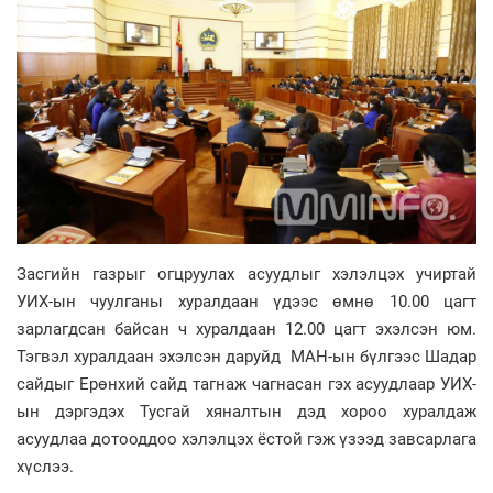
Засгийн газрыг огцруулах асуудлыг хэлэлцэх учиртай
УИХ-ын чуулганы хуралдаан үдээс өмнө 10.00 цагт
зарлагдсан байсан ч хуралдаан 12.00 цагт эхэлсэн юм.
Тэгвэл хуралдаан эхэлсэн даруйд МАН-ын бүлгээс Шадар
сайдыг Ерөнхий сайд тагнаж чагнасан гэх асуудлаар УИХ-
ын дэргэдэх Тусгай хяналтын дэд хороо хуралдаж
асуудлаа дотооддоо хэлэлцэх ёстой гэж үзээд завсарлага
хүслээ.