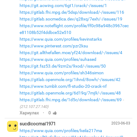
https://git.acwing.com/6gt1/crack/-/issues/1
https://gitlab.fhi.mpg.de/5dsp/download/-/issues/116
https://gitlab.socmedica.dev/q28xq/7exh/-/issues/19
https://www.noteflight.com/profile/ff0c98a948c3967cec
e81108b52f4ddbce52e510
https://www.quia.com/profiles/kevinstarks
https://www.pinterest.com/pzr2ksu
https://git.allthefallen.moe/yf24/download/-/issues/4
https://www.quia.com/profiles/suhased
https://git.fsz53.de/9zm2s/9xod/-/issues/50
https://www.quia.com/profiles/sh346simon
https://gitlab.openmole.org/1ihnd/8owh/-/issues/42
https://www.tumblr.com/fl-studio-20-crack-nf
https://gitlab.openmole.org/6d19q/7mj9/-/issues/48
https://gitlab.fhi.mpg.de/1d5c/download/-/issues/69
(212.107.27.140)
·
Хариулах
0
sucdicocmai1971
2023-06-03
https://www.quia.com/profiles/keila217ma