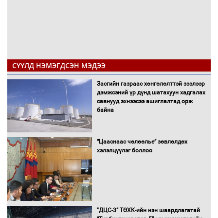
СҮҮЛД НЭМЭГДСЭН МЭДЭЭ
Засгийн газраас хөнгөлөлттэй зээлээр
дэмжсэний үр дүнд шатахуун хадгалах
савнууд эхнээсээ ашиглалтад орж
байна
“Цааснаас чөлөөлье” зөвлөлдөх
хэлэлцүүлэг боллоо
"ДЦС-3” ТӨХК-ийн нэн шаардлагатай