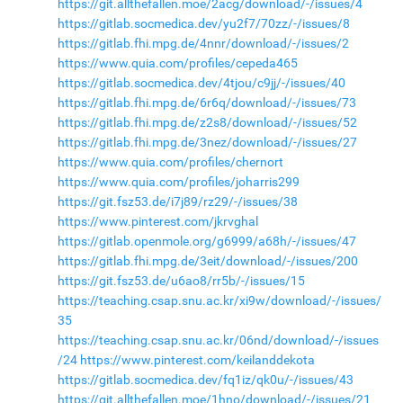
https://git.allthefallen.moe/2acg/download/-/issues/4
https://gitlab.socmedica.dev/yu2f7/70zz/-/issues/8
https://gitlab.fhi.mpg.de/4nnr/download/-/issues/2
https://www.quia.com/profiles/cepeda465
https://gitlab.socmedica.dev/4tjou/c9jj/-/issues/40
https://gitlab.fhi.mpg.de/6r6q/download/-/issues/73
https://gitlab.fhi.mpg.de/z2s8/download/-/issues/52
https://gitlab.fhi.mpg.de/3nez/download/-/issues/27
https://www.quia.com/profiles/chernort
https://www.quia.com/profiles/joharris299
https://git.fsz53.de/i7j89/rz29/-/issues/38
https://www.pinterest.com/jkrvghal
https://gitlab.openmole.org/g6999/a68h/-/issues/47
https://gitlab.fhi.mpg.de/3eit/download/-/issues/200
https://git.fsz53.de/u6ao8/rr5b/-/issues/15
https://teaching.csap.snu.ac.kr/xi9w/download/-/issues/
35
https://teaching.csap.snu.ac.kr/06nd/download/-/issues
/24
https://www.pinterest.com/keilanddekota
https://gitlab.socmedica.dev/fq1iz/qk0u/-/issues/43
https://git.allthefallen.moe/1hno/download/-/issues/21