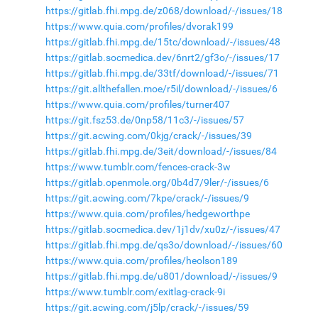
https://gitlab.fhi.mpg.de/z068/download/-/issues/18
https://www.quia.com/profiles/dvorak199
https://gitlab.fhi.mpg.de/15tc/download/-/issues/48
https://gitlab.socmedica.dev/6nrt2/gf3o/-/issues/17
https://gitlab.fhi.mpg.de/33tf/download/-/issues/71
https://git.allthefallen.moe/r5il/download/-/issues/6
https://www.quia.com/profiles/turner407
https://git.fsz53.de/0np58/11c3/-/issues/57
https://git.acwing.com/0kjg/crack/-/issues/39
https://gitlab.fhi.mpg.de/3eit/download/-/issues/84
https://www.tumblr.com/fences-crack-3w
https://gitlab.openmole.org/0b4d7/9ler/-/issues/6
https://git.acwing.com/7kpe/crack/-/issues/9
https://www.quia.com/profiles/hedgeworthpe
https://gitlab.socmedica.dev/1j1dv/xu0z/-/issues/47
https://gitlab.fhi.mpg.de/qs3o/download/-/issues/60
https://www.quia.com/profiles/heolson189
https://gitlab.fhi.mpg.de/u801/download/-/issues/9
https://www.tumblr.com/exitlag-crack-9i
https://git.acwing.com/j5lp/crack/-/issues/59