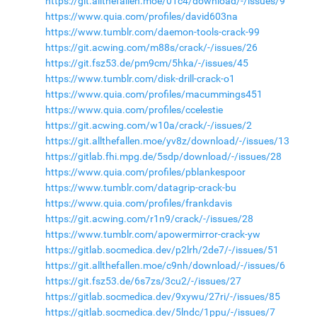
https://git.allthefallen.moe/01c4/download/-/issues/9
https://www.quia.com/profiles/david603na
https://www.tumblr.com/daemon-tools-crack-99
https://git.acwing.com/m88s/crack/-/issues/26
https://git.fsz53.de/pm9cm/5hka/-/issues/45
https://www.tumblr.com/disk-drill-crack-o1
https://www.quia.com/profiles/macummings451
https://www.quia.com/profiles/ccelestie
https://git.acwing.com/w10a/crack/-/issues/2
https://git.allthefallen.moe/yv8z/download/-/issues/13
https://gitlab.fhi.mpg.de/5sdp/download/-/issues/28
https://www.quia.com/profiles/pblankespoor
https://www.tumblr.com/datagrip-crack-bu
https://www.quia.com/profiles/frankdavis
https://git.acwing.com/r1n9/crack/-/issues/28
https://www.tumblr.com/apowermirror-crack-yw
https://gitlab.socmedica.dev/p2lrh/2de7/-/issues/51
https://git.allthefallen.moe/c9nh/download/-/issues/6
https://git.fsz53.de/6s7zs/3cu2/-/issues/27
https://gitlab.socmedica.dev/9xywu/27ri/-/issues/85
https://gitlab.socmedica.dev/5lndc/1ppu/-/issues/7