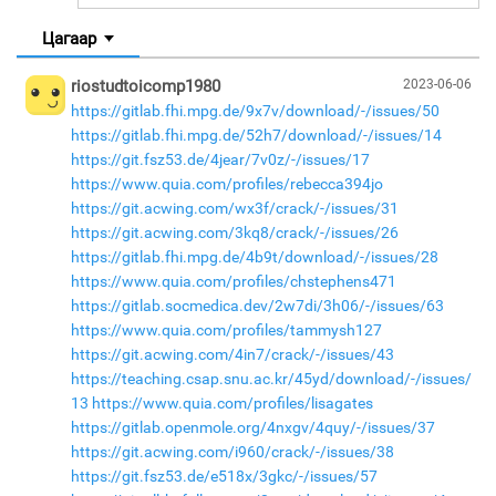
Цагаар
riostudtoicomp1980
2023-06-06
https://gitlab.fhi.mpg.de/9x7v/download/-/issues/50
https://gitlab.fhi.mpg.de/52h7/download/-/issues/14
https://git.fsz53.de/4jear/7v0z/-/issues/17
https://www.quia.com/profiles/rebecca394jo
https://git.acwing.com/wx3f/crack/-/issues/31
https://git.acwing.com/3kq8/crack/-/issues/26
https://gitlab.fhi.mpg.de/4b9t/download/-/issues/28
https://www.quia.com/profiles/chstephens471
https://gitlab.socmedica.dev/2w7di/3h06/-/issues/63
https://www.quia.com/profiles/tammysh127
https://git.acwing.com/4in7/crack/-/issues/43
https://teaching.csap.snu.ac.kr/45yd/download/-/issues/
13
https://www.quia.com/profiles/lisagates
https://gitlab.openmole.org/4nxgv/4quy/-/issues/37
https://git.acwing.com/i960/crack/-/issues/38
https://git.fsz53.de/e518x/3gkc/-/issues/57