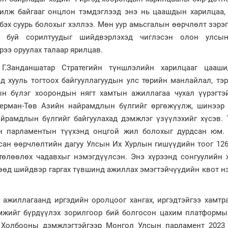
чилж байгааг онцлон тэмдэглээд энэ нь цаашдын харилцаа,
бэх суурь болохыг хэллээ. Мөн уур амьсгалын өөрчлөлт зэрэ
 буй сорилтуудыг шийдвэрлэхэд чиглэсэн олон улсы
рээ оруулах талаар ярилцав.
Г.Занданшатар Стратегийн түншлэлийн харилцааг цааш
д хууль тогтоох байгууллагуудын улс төрийн манлайлал, тэ
н бүлэг хоорондын нягт хамтын ажиллагаа чухал үүрэгтэ
Герман-Төв Азийн найрамдлын бүлгийг өргөжүүлж, шинээр 
рамдлын бүлгийг байгуулахад дэмжлэг үзүүлэхийг хүсэв. Т
н парламентын түүхэнд онцгой жил болохыг дурдсан юм.
сан өөрчлөлтийн дагуу Улсын Их Хурлын гишүүдийн тоог 126
төлөөлөх чадавхыг нэмэгдүүлсэн. Энэ хүрээнд сонгуулийн 
гөөд шийдвэр гаргах түвшинд ажиллах эмэгтэйчүүдийн квот 
л ажиллагаанд иргэдийн оролцоог хангах, иргэдтэйгээ хамтр
мжийг бүрдүүлэх зорилгоор бий болгосон цахим платформын
Холбооны дэмжлэгтэйгээр Монгол Улсын парламент 2023