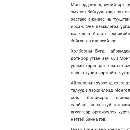
Мөн ардчилал, хүний эрх, 
эмхлэн байгуулахаар зүтгэ
засгаас анхнаас нь туушта
ирсэн. Энэ дэмжлэгээ үрг
хаагчдын болон техникийн
байгаагаа илэрхийлэв.
Холбооны Бүгд Найрамдах
дотноор угтан авч буй Мон
улсын харилцаа, хамтын а
нарын хүчин чармайлт чухал
Айлчлалын хүрээнд хэлэлцэ
талууд илэрхийлээд Монгол,
соёл, боловсрол, шинж
салбарт тасралтгүй өргөж
агуулгаар өргөжүүлэх хүрэ
нэгтэй байна гэв.
Газар зүйн хувьд хоёр улс 