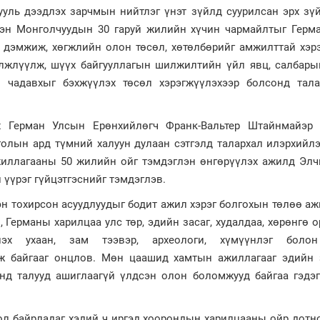
хууль дээдлэх зарчмын нийтлэг үнэт зүйлд суурилсан эрх зү
сэн Монголчуудын 30 гаруй жилийн хүчин чармайлтыг Герма
й дэмжиж, хөгжлийн олон төсөл, хөтөлбөрийг амжилттай хэр
элжлүүлж, шүүх байгууллагын шилжилтийн үйл явц, салбары
 чадавхыг бэхжүүлэх төсөл хэрэгжүүлэхээр болсонд тала
 Герман Улсын Ерөнхийлөгч Франк-Вальтер Штайнмайэр 
голын ард түмний халуун дулаан сэтгэлд талархал илэрхийл
жиллагааны 50 жилийн ойг тэмдэглэн өнгөрүүлэх ажилд Элч
 үүрэг гүйцэтгэснийг тэмдэглэв.
н тохирсон асуудлуудыг бодит ажил хэрэг болгохын төлөө а
 Германы харилцаа улс төр, эдийн засаг, худалдаа, хөрөнгө о
лэх ухаан, зам тээвэр, археологи, хүмүүнлэг боло
иж байгааг онцлов. Мөн цаашид хамтын ажиллагааг эдийн 
энд талууд ашиглаагүй үлдсэн олон боломжууд байгаа гэдэг
хол байрладаг хэдий ч иргэд хоорондын харилцааны ойр дотн