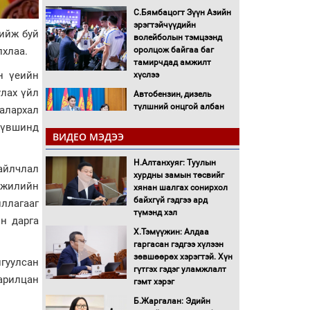
С.Бямбацогт Зүүн Азийн
эрэгтэйчүүдийн
ийж буй
волейболын тэмцээнд
хлаа.
оролцож байгаа баг
тамирчдад амжилт
н үеийн
хүслээ
лах үйл
Автобензин, дизель
түлшний онцгой албан
алархал
татварыг тэглэлээ
вшинд
ВИДЕО МЭДЭЭ
Санхүүгийн хэмнэлтийн
Н.Алтанхуяг: Туулын
горимд эрүүл мэндийн
 айлчлал
хурдны замын төсвийг
салбар хамаарахгүй
 жилийн
хянан шалгах сонирхол
байхгүй гэдгээ ард
ллагааг
Нөөцийн махны
түмэнд хэл
н дарга
худалдаа, борлуулалтыг
Х.Тэмүүжин: Алдаа
нээлттэй ил тод болгоно
гаргасан гэдгээ хүлээн
зөвшөөрөх хэрэгтэй. Хүн
йгуулсан
Монгол Улс “COP17”-д
гүтгэх гэдэг уламжлалт
арилцан
“Тал хээрийн
гэмт хэрэг
төлөвлөгөө”-гөө
Б.Жаргалан: Эдийн
танилцуулна