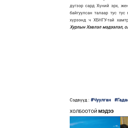
дүгээр сард Хүний эрх, же
байгуулсан талаар тус тус
хүрээнд ч ХБНГУ-тай хам
Хурлын Хэвлэл мэдээлэл, ол
#Чуулган
#Гада
Сэдвүүд :
ХОЛБООТОЙ
МЭДЭЭ