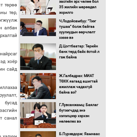
засгийн эрх чөлөө бол
йт төрөө
16 төрлийн эмийг нэг эх
35 жилийн мөрөөдөл
үүсвэрээс худалдан авах
ны төр,
зорилго
журмыг баталлаа
эгжүүлж
Ч.Лодойсамбуу: "Тээг
тушаа" болж байгаа
н албан
Бүх шатанд хэмнэлтийн
хуулиудын өөрчлөлт
рхалтай
горимд шилжиж, найр
хэзээ вэ
наадам, зөвлөгөөн,
Д.Цогтбаатар: Төрийн
гадаад томилолтыг
банк төрд байх ёстой л
хориглолоо
найрсаг
гэж байна
ээд хоёр
Сайд нар төсвөө хэрхэн
зарцуулах вэ?
ин сайд
Ж.Галбадрах: МИАТ
ТӨХК яагаад ашигтай
жиллахаа
ажиллаж чадахгүй
Засгийн газрын ээлжит
байна вэ?
хуралдаан болж байна
руулалт,
н бусад
Г.Лувсанжамц: Баялаг
засгийн
бүтээгчдэд энэ
Автомашинд улсын
хэлэлцээр хэрхэн
т санал
дугаарын тэгш,
нөлөөлөх вэ
сондгойгоор шатахуун
олгоно
Б.Пүрэвдорж: Яамнаас
о халуун