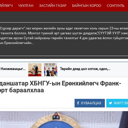
ИЙЛӨГЧ
ЧУУЛГАН
ЗАСГИЙН ГАЗАР
БАЙНГЫН ХОРОО
СОНГУУЛЬ
“Сүрээр дарагч” гал морин жилийн зуны адаг хөхөгчин хонь сарын 23-ны өлзи
 тахилга боллоо. Монгол түмний эрт цагаас шүтэн дээдэлж,“СҮҮТЭЙ УУЛ” хэмэ
ндэтгэж ирсэн Сутай хайрханы төрийн тахилгыг 4 дэх удаагаа ёслон гүйцэтг
н Ерөнхийлөгчийн...
 Нинжжамцыг...
Төрийн дээд цол олгож, одон,...
нданшатар ХБНГУ-ын Ерөнхийлөгч Франк-
рт бараалхлаа
ХУВААЛЦАХ
ЖИРГЭ