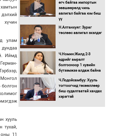
Бага орлоготой
өгч байгаа импортын
 хамтын
иргэдийн орлогод
зөвшөөрөлд чинь
татвар ногдуулахгүй
авлигал байгаа юм биш
г дэлхий
байх эрх зүйн орчныг
үү
н хүчин
бүрдүүллээ
Н.Алтанхуяг: Зураг
Хөшөө бүтсэн түүхийг
төслөөс авлигал эхэлдэг
өгүүлэх 7 баримт
ид улам
р дундаа
Хөвсгөл нуурын лусыг
Ч.Номин:Жилд 2-3
й. Иймд
тахих төрийн тахилгын
өдрийг амралт
Герман-
ёслол боллоо
болгосноор 1 хувийн
эрбээр,
бүтээмжээ алдаж байна
 Монгол
“Хар жагсаалт”-ын
Ч.Лодойсамбуу: Хууль
 болгон
асуудлыг цэгцлэх
тогтоогчид төсөөллөөр
чиглэлээр
биш судалгаатай хандах
холимог
Монголбанкны
хэрэгтэй
нэмэгдэж
удирдлагад 30 хоногийн
хугацаатай үүрэг өглөө
Ерөнхий сайд Н.Учрал
ан хууль
олимпиадын хүрээнд
 тухай,
гарсан зардлыг
шийдвэрлэж өгөхөөр
 оны 11