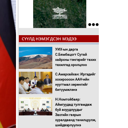
СҮҮЛД НЭМЭГДСЭН МЭДЭЭ
УИХ-ын дарга
С.Бямбацогт Сутай
хайрхны тэнгэрийг тахих
тахилгад оролцлоо
С.Амарсайхан: Иргэдийг
хохироосон ААН-ийн
нуугтмал хөрөнгийг
битүүмжлэнэ
Н.Номтойбаяр:
Аймгуудад тулгамдаж
буй асуудлуудыг
Засгийн газрын
хуралдаанд танилцуулж,
шийдвэрлүүлнэ