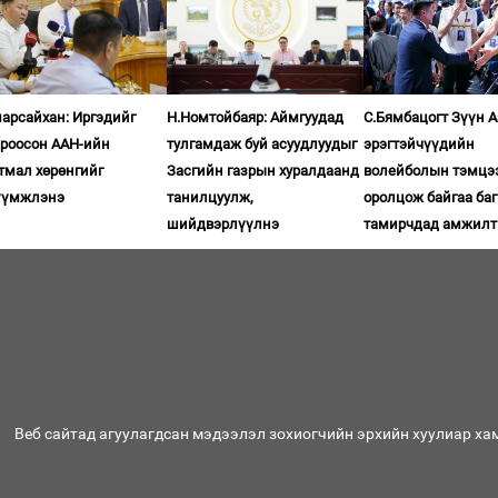
арсайхан: Иргэдийг
Н.Номтойбаяр: Аймгуудад
С.Бямбацогт Зүүн 
ироосон ААН-ийн
тулгамдаж буй асуудлуудыг
эрэгтэйчүүдийн
тмал хөрөнгийг
Засгийн газрын хуралдаанд
волейболын тэмцэ
үүмжлэнэ
танилцуулж,
оролцож байгаа баг
шийдвэрлүүлнэ
тамирчдад амжилт
Веб сайтад агуулагдсан мэдээлэл зохиогчийн эрхийн хуулиар ха