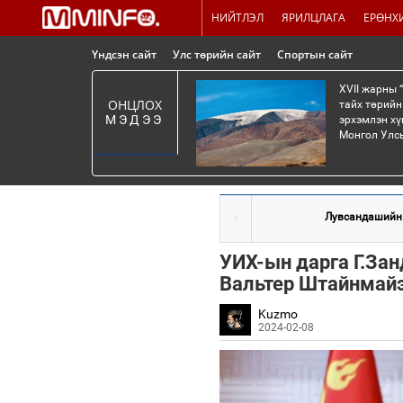
НИЙТЛЭЛ
ЯРИЛЦЛАГА
ЕРӨНХ
Үндсэн сайт
Улс төрийн сайт
Спортын сайт
XVII жарны 
ОНЦЛОХ
тайх төрийн
МЭДЭЭ
эрхэмлэн хү
Монгол Улсы
Лувсандашийн
УИХ-ын дарга Г.За
Вальтер Штайнмайэ
Kuzmo
2024-02-08