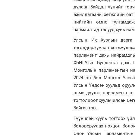
дулаан байдал үүнийг тов
ажиллагааны хөгжлийн бат 
нийтийн өмнө тулгамдаж
чармайлтад талууд хувь нэм
Улсын Их Хурлын дарга 
төгөлдөржүүлэн хөгжүүлэхэ
парламент дахь найрамдлы
ХБНГУ-ын Бундестаг дахь 
Монголын парламентын най
2024 он бол Монгол Улсы
Улсын Үндсэн хуульд оруул
нэмэгдүүлж, парламентын 
тогтолцоог хуульчилсан бө
байгаа гэв.
Түүнчлэн хууль тогтоох үй
боловсруулах нөхцөл боло
Олон Улсын Парламентын 