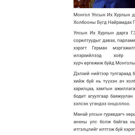
Монгол Улсын Их Хурлын да
Холбооны Бүгд Найрамдах Г
Улсын Их Хурлын дарга Г
сорилтуудыг давах, парлам
хэрэгт Герман мэргэжил
илэрхийлээд хоёр 
хүрч өргөжиж буйд Монголын
Дэлхий нийтээр тулгараад 
хийж буй нь түүхэн ач хол
харилцаа, хамтын ажиллаг
бодит агуулгаар баяжуулан
хэлсэн үгэндээ онцоллоо.
Манай улсын гуравдагч хөр
анхны улс болж байгаа нь
итгэлцлийг илтгэж буй хэрэг