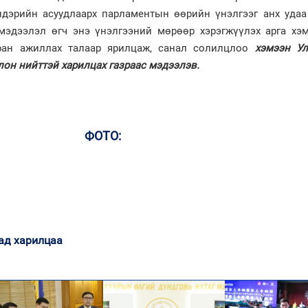
ндэрийн асуудлаарх парламентын өөрийн үнэлгээг анх удаа
 мэдээлэл өгч энэ үнэлгээний мөрөөр хэрэгжүүлэх арга хэ
тран ажиллах талаар ярилцаж, санал солилцлоо
хэмээн
У
он нийттэй харилцах газраас мэдээлэв.
ФОТО:
ад харилцаа