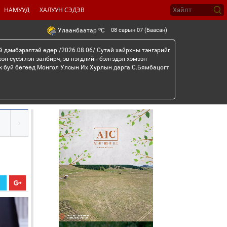
НАМУУД
ХАЛУУН СЭДЭВ
o
08 сарын 07 (Баасан)
Улаанбаатар
C
й дэмбэрэлтэй өдөр /2026.08.06/ Сутай хайрхны тэнгэрийг
эн сүсэглэн залбирч, эв нэгдлийн бэлгэдэл хэмээн
эж буй бөгөөд Монгол Улсын Их Хурлын дарга С.Бямбацогт
Х