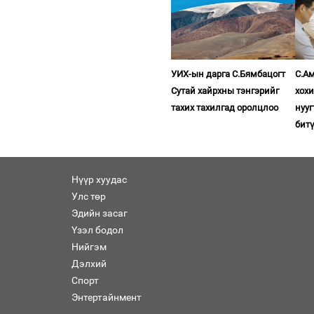
УИХ-ын дарга С.Бямбацогт
С.Ам
Сутай хайрхны тэнгэрийг
хох
тахих тахилгад оролцлоо
нууг
бит
Нүүр хуудас
Улс төр
Эдийн засаг
Үзэл бодол
Нийгэм
Дэлхий
Спорт
Энтертайнмент