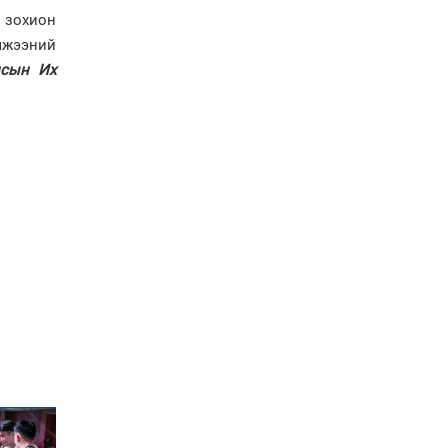
болов
 зохион
Энэ намар 1-6 дугаар
мжээний
ангийн хүүхдүүдэд
лсын Их
сургуулийн автобус
үйлчилнэ
Аймгуудад баригдаж
буй ДЦС-ын төслийг
үргэлжүүлэх чиглэл
өглөө
Улсын хэмжээнд АИ-92
автобензиний 17
хоногийн нөөцтэй байна
Н.Номтойбаяр: Эрт
сэрэмжлүүлэх
тогтолцоо, шинэ
технологи гамшгийн
эрсдэлийг бууруулах гол
хөшүүрэг
“280 мянган тонн хагас
кокс, 180 мянган тонн