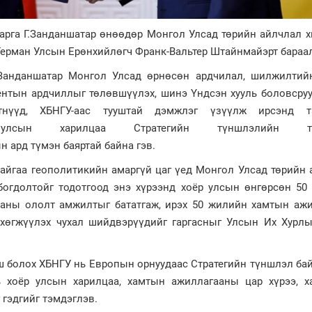
рга Г.Занданшатар өнөөдөр Монгол Улсад төрийн айлчлал х
ерман Улсын Ерөнхийлөгч Франк-Вальтер Штайнмайэрт бараал
.Занданшатар Монгол Улсад өрнөсөн ардчилал, шилжилтий
ентын ардчиллыг төлөвшүүлэх, шинэ Үндсэн хууль боловсруу
тнүүд, ХБНГУ-аас тууштай дэмжлэг үзүүлж ирсэнд т
улсын харилцаа Стратегийн түншлэлийн тү
 ард түмэн баяртай байна гэв.
байгаа геополитикийн амаргүй цаг үед Монгол Улсад төрийн
богдолтойг тодотгоод энэ хүрээнд хоёр улсын өнгөрсөн 50
ааны ололт амжилтыг бататгаж, ирэх 50 жилийн хамтын ажи
 хөгжүүлэх чухал шийдвэрүүдийг гаргасныг Улсын Их Хурлы
ш болох ХБНГУ нь Европын орнуудаас Стратегийн түншлэл ба
 хоёр улсын харилцаа, хамтын ажиллагааны цар хүрээ, х
 гэдгийг тэмдэглэв.