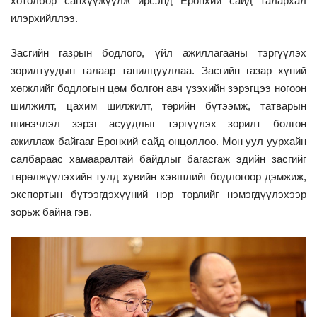
хөтөлбөр санхүүжүүлж ирсэнд Ерөнхий сайд талархал
илэрхийллээ.
Засгийн газрын бодлого, үйл ажиллагааны тэргүүлэх
зорилтуудын талаар танилцууллаа. Засгийн газар хүний
хөгжлийг бодлогын цөм болгон авч үзэхийн зэрэгцээ ногоон
шилжилт, цахим шилжилт, төрийн бүтээмж, татварын
шинэчлэл зэрэг асуудлыг тэргүүлэх зорилт болгон
ажиллаж байгааг Ерөнхий сайд онцоллоо. Мөн уул уурхайн
салбараас хамааралтай байдлыг багасгаж эдийн засгийг
төрөлжүүлэхийн тулд хувийн хэвшлийг бодлогоор дэмжиж,
экспортын бүтээгдэхүүний нэр төрлийг нэмэгдүүлэхээр
зорьж байна гэв.