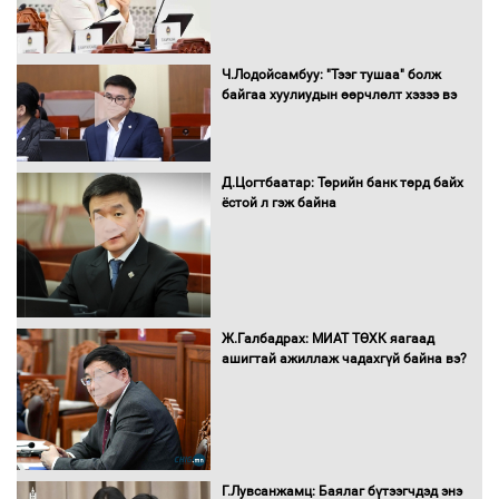
Нөөцийн махны худалдаа,
Ч.Лодойсамбуу: "Тээг тушаа" болж
борлуулалтыг нээлттэй ил тод
байгаа хуулиудын өөрчлөлт хэзээ вэ
болгоно
Д.Цогтбаатар: Төрийн банк төрд байх
ёстой л гэж байна
Монгол Улс “COP17”-д “Тал хээрийн
төлөвлөгөө”-гөө танилцуулна
16 төрлийн эмийг нэг эх үүсвэрээс
Ж.Галбадрах: МИАТ ТӨХК яагаад
худалдан авах журмыг баталлаа
ашигтай ажиллаж чадахгүй байна вэ?
Бүх шатанд хэмнэлтийн горимд
шилжиж, найр наадам, зөвлөгөөн,
Г.Лувсанжамц: Баялаг бүтээгчдэд энэ