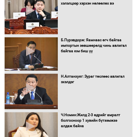
гадаад томилолтыг хориглолоо
хэлэлцээр хэрхэн нөлөөлөх вэ
Сайд нар төсвөө хэрхэн зарцуулах вэ?
Б.Пүрэвдорж: Яамнаас өгч байгаа
импортын зөвшөөрөлд чинь авлигал
байгаа юм биш үү
Засгийн газрын ээлжит хуралдаан
болж байна
Н.Алтанхуяг: Зураг төслөөс авлигал
эхэлдэг
Автомашинд улсын дугаарын тэгш,
сондгойгоор шатахуун олгоно
Ч.Номин:Жилд 2-3 өдрийг амралт
болгосноор 1 хувийн бүтээмжээ
алдаж байна