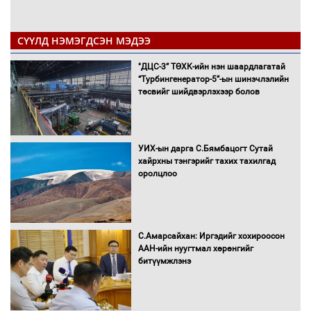
СҮҮЛД НЭМЭГДСЭН МЭДЭЭ
"ДЦС-3” ТӨХК-ийн нэн шаардлагатай
“Турбингенератор-5”-ын шинэчлэлийн
төсвийг шийдвэрлэхээр болов
УИХ-ын дарга С.Бямбацогт Сутай
хайрхны тэнгэрийг тахих тахилгад
оролцлоо
С.Амарсайхан: Иргэдийг хохироосон
ААН-ийн нуугтмал хөрөнгийг
битүүмжлэнэ