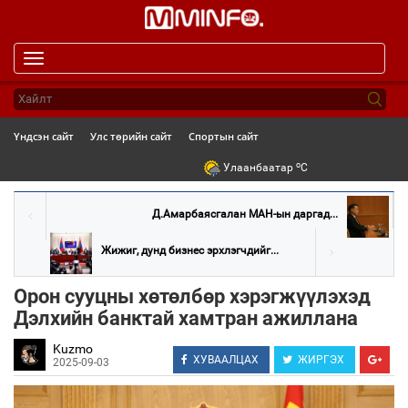
Toggle
navigation
Үндсэн сайт
Улс төрийн сайт
Спортын сайт
o
Улаанбаатар
C
Д.Амарбаясгалан МАН-ын даргад...
Жижиг, дунд бизнес эрхлэгчдийг...
Орон сууцны хөтөлбөр хэрэгжүүлэхэд
Дэлхийн банктай хамтран ажиллана
Kuzmo
ХУВААЛЦАХ
ЖИРГЭХ
2025-09-03