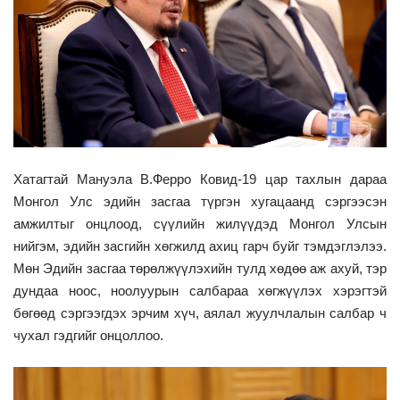
Хатагтай Мануэла В.Ферро Ковид-19 цар тахлын дараа
Монгол Улс эдийн засгаа түргэн хугацаанд сэргээсэн
амжилтыг онцлоод, сүүлийн жилүүдэд Монгол Улсын
нийгэм, эдийн засгийн хөгжилд ахиц гарч буйг тэмдэглэлээ.
Мөн Эдийн засгаа төрөлжүүлэхийн тулд хөдөө аж ахуй, тэр
дундаа ноос, ноолуурын салбараа хөгжүүлэх хэрэгтэй
бөгөөд сэргээгдэх эрчим хүч, аялал жуулчлалын салбар ч
чухал гэдгийг онцоллоо.