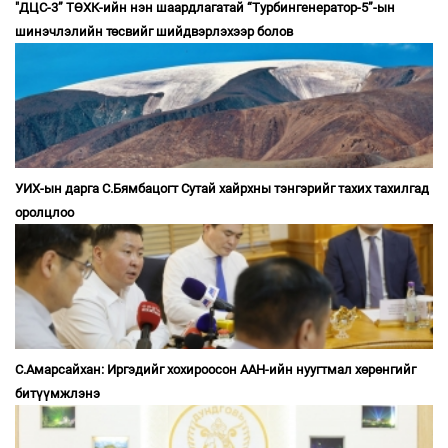
"ДЦС-3” ТӨХК-ийн нэн шаардлагатай “Турбингенератор-5”-ын
шинэчлэлийн төсвийг шийдвэрлэхээр болов
УИХ-ын дарга С.Бямбацогт Сутай хайрхны тэнгэрийг тахих тахилгад
оролцлоо
С.Амарсайхан: Иргэдийг хохироосон ААН-ийн нуугтмал хөрөнгийг
битүүмжлэнэ