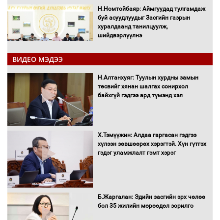
Н.Номтойбаяр: Аймгуудад тулгамдаж
буй асуудлуудыг Засгийн газрын
хуралдаанд танилцуулж,
шийдвэрлүүлнэ
ВИДЕО МЭДЭЭ
С.Бямбацогт Зүүн Азийн
эрэгтэйчүүдийн волейболын тэмцээнд
Н.Алтанхуяг: Туулын хурдны замын
оролцож байгаа баг тамирчдад
төсвийг хянан шалгах сонирхол
амжилт хүслээ
байхгүй гэдгээ ард түмэнд хэл
Х.Тэмүүжин: Алдаа гаргасан гэдгээ
Автобензин, дизель түлшний онцгой
хүлээн зөвшөөрөх хэрэгтэй. Хүн гүтгэх
албан татварыг тэглэлээ
гэдэг уламжлалт гэмт хэрэг
Санхүүгийн хэмнэлтийн горимд эрүүл
Б.Жаргалан: Эдийн засгийн эрх чөлөө
мэндийн салбар хамаарахгүй
бол 35 жилийн мөрөөдөл зорилго