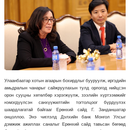
Улаанбаатар хотын агаарын бохирдлыг бууруулж, иргэдийн
амьдралын чанарыг сайжруулахын тулд орлогод нийцсэн
орон сууцны хөтөлбөр хэрэгжүүлж, зээлийн хүртээмжийг
нэмэгдүүлсэн санхүүжилтийн тогтолцоог бүрдүүлэх
шаардлагатай байгааг Ерөнхий сайд Г. Занданшатар
онцоллоо. Энэ чиглэлд Дэлхийн банк Монгол Улсыг
дэмжиж ажиллах саналыг Ерөнхий сайд тавьсан бөгөөд