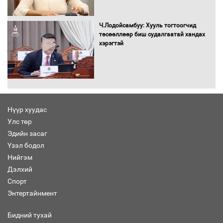
Бага орлоготой иргэдийн орлогод
татвар ногдуулахгүй байх эрх зүйн
орчныг бүрдүүллээ
Ч.Лодойсамбуу: Хууль тогтоогчид
төсөөллөөр биш судалгаатай хандах
хэрэгтэй
Хөшөө бүтсэн түүхийг өгүүлэх 7
баримт
Нүүр хуудас
Улс төр
Хөвсгөл нуурын лусыг тахих төрийн
тахилгын ёслол боллоо
Эдийн засаг
Үзэл бодол
Нийгэм
Дэлхий
Спорт
“Хар жагсаалт”-ын асуудлыг цэгцлэх
Энтертайнмент
чиглэлээр Монголбанкны удирдлагад
30 хоногийн хугацаатай үүрэг өглөө
Бидний тухай