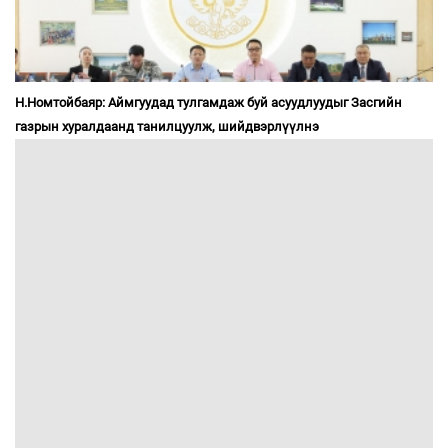
Н.Номтойбаяр: Аймгуудад тулгамдаж буй асуудлуудыг Засгийн
газрын хуралдаанд танилцуулж, шийдвэрлүүлнэ