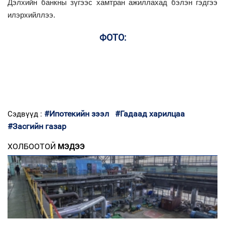
Дэлхийн банкны зүгээс хамтран ажиллахад бэлэн гэдгээ
илэрхийллээ.
ФОТО:
#Ипотекийн зээл
#Гадаад харилцаа
Сэдвүүд :
#Засгийн газар
ХОЛБООТОЙ
МЭДЭЭ