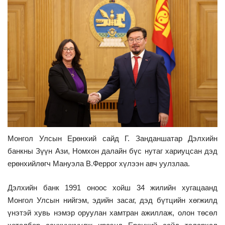
Монгол Улсын Ерөнхий сайд Г. Занданшатар Дэлхийн
банкны Зүүн Ази, Номхон далайн бүс нутаг хариуцсан дэд
ерөнхийлөгч Мануэла В.Феррог хүлээн авч уулзлаа.
Дэлхийн банк 1991 оноос хойш 34 жилийн хугацаанд
Монгол Улсын нийгэм, эдийн засаг, дэд бүтцийн хөгжилд
үнэтэй хувь нэмэр оруулан хамтран ажиллаж, олон төсөл