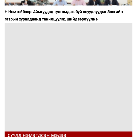
Н.Номтойбаяр: Аймгуудад тулгамдаж буй асуудлуудыг Засгийн
газрын хуралдаанд танилцуулж, шийдвэрлүүлнэ
СҮҮЛД НЭМЭГДСЭН МЭДЭЭ