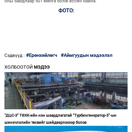
оны байдлаар 501 мянга болж өссөн байна.
ФОТО:
#Ерөнхийлөгч
#Аймгуудын мэдээлэл
Сэдвүүд :
ХОЛБООТОЙ
МЭДЭЭ
"ДЦС-3” ТӨХК-ийн нэн шаардлагатай “Турбингенератор-5”-ын
шинэчлэлийн төсвийг шийдвэрлэхээр болов