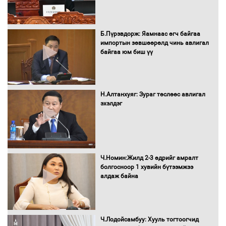
Сайд нар төсвөө хэрхэн зарцуулах вэ?
Б.Пүрэвдорж: Яамнаас өгч байгаа
импортын зөвшөөрөлд чинь авлигал
байгаа юм биш үү
Засгийн газрын ээлжит хуралдаан
болж байна
Н.Алтанхуяг: Зураг төслөөс авлигал
эхэлдэг
Автомашинд улсын дугаарын тэгш,
сондгойгоор шатахуун олгоно
Ч.Номин:Жилд 2-3 өдрийг амралт
болгосноор 1 хувийн бүтээмжээ
алдаж байна
Бага орлоготой иргэдийн орлогод
татвар ногдуулахгүй байх эрх зүйн
орчныг бүрдүүллээ
Ч.Лодойсамбуу: Хууль тогтоогчид