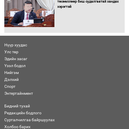
төсөөллөөр биш судалгаатай хандах
хэрэгтэй
Хөшөө бүтсэн түүхийг өгүүлэх 7
баримт
Нүүр хуудас
Улс төр
Хөвсгөл нуурын лусыг тахих төрийн
тахилгын ёслол боллоо
Эдийн засаг
Үзэл бодол
Нийгэм
Дэлхий
Спорт
“Хар жагсаалт”-ын асуудлыг цэгцлэх
Энтертайнмент
чиглэлээр Монголбанкны удирдлагад
30 хоногийн хугацаатай үүрэг өглөө
Бидний тухай
Редакцийн бодлого
Сурталчилгаа байршуулах
Ерөнхий сайд Н.Учрал олимпиадын
Холбоо барих