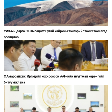
УИХ-ын дарга С.Бямбацогт Сутай хайрхны тэнгэрийг тахих тахилгад
оролцлоо
С.Амарсайхан: Иргэдийг хохироосон ААН-ийн нуугтмал хөрөнгийг
битүүмжлэнэ