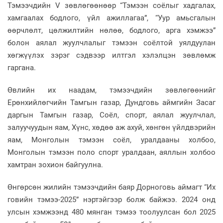
Тэмээчдийн V зөвлөгөөнөөр “Тэмээн соёлыг хадгалах,
хамгаалах бодлого, үйл ажиллагаа”, “Уур амьсгалын
өөрчлөлт, цөлжилтийн нөлөө, бодлого, арга хэмжээ”
болон аялал жуулчлалыг тэмээн соёлтой уялдуулан
хөгжүүлэх зэрэг сэдвээр илтгэл хэлэлцэн зөвлөмж
гаргана.
Өвлийн их наадам, тэмээчдийн зөвлөгөөнийг
Ерөнхийлөгчийн Тамгын газар, Дундговь аймгийн Засаг
даргын Тамгын газар, Соёл, спорт, аялал жуулчлал,
залуучуудын яам, Хүнс, хөдөө аж ахуй, хөнгөн үйлдвэрийн
яам, Монголын тэмээн соёл, уралдааны холбоо,
Монголын тэмээн поло спорт уралдаан, аяллын холбоо
хамтран зохион байгуулна.
Өнгөрсөн жилийн тэмээчдийн баяр Дорноговь аймагт “Их
говийн тэмээ-2025” нэртэйгээр болж байжээ. 2024 онд
улсын хэмжээнд 480 мянган тэмээ тоолуулсан бол 2025