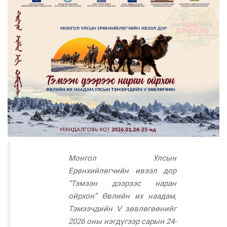
Монгол Улсын
Ерөнхийлөгчийн ивээл дор
“Тэмээн дээрээс наран
ойрхон” Өвлийн их наадам,
Тэмээчдийн V зөвлөгөөнийг
2026 оны нэгдүгээр сарын 24-