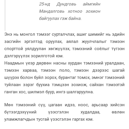
25-нд Дундговь аймгийн
Мандалговь хотноо зохион
байгуулах гэж байна.
Энэ нь монгол тэмээг сурталчлах, ашиг шимийг нь эдийн
засгийн эргэлтэд оруулах, аялал жуулчлалыг тэмээн
спорттой уялдуулан хөгжүүлэх, тэмээний соёлыг түгээн
дэлгэрүүлэх зорилготой юм.
Наадмын үеэр дөрвөн насны хурдан тэмээний уралдаан,
тэмээн харваа, тэмээн поло, тэмээн дээрээс шагай
шүүрэх болон буйл зорох, бурантаг томох, эмнэг тэмээний
туйлаан зэрэг буухиа тэмцээн зохиож, сайхан тэмээтэй
ганган хос, шилмэл буур, ингэ шалгаруулна.
Мөн тэмээний сүү, цагаан идээ, ноос, арьсаар хийсэн
бүтээгдэхүүний үзэсгэлэн худалдаа, өвлөн
уламжлагчдын тусгай үзэсгэлэн гаргах юм.