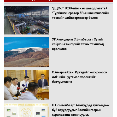
"ДЦС-3” ТӨХК-ийн нэн шаардлагатай
“Турбингенератор-5”-ын шинэчлэлийн
төсвийг шийдвэрлэхээр болов
УИХ-ын дарга С.Бямбацогт Сутай
хайрхны тэнгэрийг тахих тахилгад
оролцлоо
С.Амарсайхан: Иргэдийг хохироосон
ААН-ийн нуугтмал хөрөнгийг
битүүмжлэнэ
Н.Номтойбаяр: Аймгуудад тулгамдаж
буй асуудлуудыг Засгийн газрын
хуралдаанд танилцуулж,