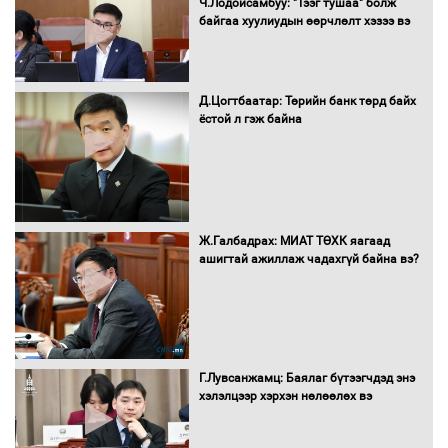
Ч.Лодойсамбуу: "Тээг тушаа" болж
борлуулалтыг нээлттэй ил тод
байгаа хуулиудын өөрчлөлт хэзээ вэ
болгоно
Д.Цогтбаатар: Төрийн банк төрд байх
ёстой л гэж байна
Монгол Улс “COP17”-д “Тал хээрийн
төлөвлөгөө”-гөө танилцуулна
16 төрлийн эмийг нэг эх үүсвэрээс
Ж.Галбадрах: МИАТ ТӨХК яагаад
худалдан авах журмыг баталлаа
ашигтай ажиллаж чадахгүй байна вэ?
Бүх шатанд хэмнэлтийн горимд
шилжиж, найр наадам, зөвлөгөөн,
Г.Лувсанжамц: Баялаг бүтээгчдэд энэ
гадаад томилолтыг хориглолоо
хэлэлцээр хэрхэн нөлөөлөх вэ