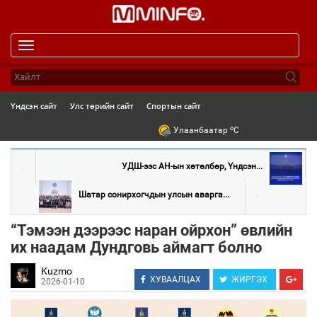
Toggle
navigation
Үндсэн сайт
Улс төрийн сайт
Спортын сайт
o
Улаанбаатар
C
УДШ-ээс АН-ын хөтөлбөр, Үндсэн...
Шатар сонирхогчдын улсын аварга...
“Тэмээн дээрээс наран ойрхон” өвлийн
их наадам Дундговь аймагт болно
Kuzmo
ХУВААЛЦАХ
ЖИРГЭХ
2026-01-10