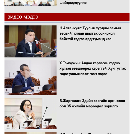
шийдвэрлүүлнэ
ВИДЕО МЭДЭЭ
С.Бямбацогт Зүүн Азийн
эрэгтэйчүүдийн волейболын тэмцээнд
Н.Алтанхуяг: Туулын хурдны замын
оролцож байгаа баг тамирчдад
төсвийг хянан шалгах сонирхол
амжилт хүслээ
байхгүй гэдгээ ард түмэнд хэл
Х.Тэмүүжин: Алдаа гаргасан гэдгээ
Автобензин, дизель түлшний онцгой
хүлээн зөвшөөрөх хэрэгтэй. Хүн гүтгэх
албан татварыг тэглэлээ
гэдэг уламжлалт гэмт хэрэг
Санхүүгийн хэмнэлтийн горимд эрүүл
Б.Жаргалан: Эдийн засгийн эрх чөлөө
мэндийн салбар хамаарахгүй
бол 35 жилийн мөрөөдөл зорилго
Нөөцийн махны худалдаа,