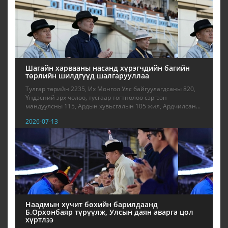
Шагайн харвааны насанд хүрэгчдийн багийн
төрлийн шилдгүүд шалгарууллаа
Тулгар төрийн 2235, Их Монгол Улс байгуулагдсаны 820,
Үндэсний эрх чөлөө, тусгаар тогтнолоо сэргээн
мандуулсны 115, Ардын хувьсгалын 105 жил, Ардчилсан...
2026-07-13
Наадмын хүчит бөхийн барилдаанд
Б.Орхонбаяр түрүүлж, Улсын даян аварга цол
хүртлээ