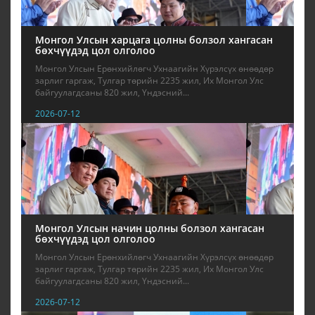
Монгол Улсын харцага цолны болзол хангасан
бөхчүүдэд цол олголоо
Монгол Улсын Ерөнхийлөгч Ухнаагийн Хүрэлсүх өнөөдөр
зарлиг гаргаж, Тулгар төрийн 2235 жил, Их Монгол Улс
байгуулагдсаны 820 жил, Үндэсний...
2026-07-12
Монгол Улсын начин цолны болзол хангасан
бөхчүүдэд цол олголоо
Монгол Улсын Ерөнхийлөгч Ухнаагийн Хүрэлсүх өнөөдөр
зарлиг гаргаж, Тулгар төрийн 2235 жил, Их Монгол Улс
байгуулагдсаны 820 жил, Үндэсний...
2026-07-12