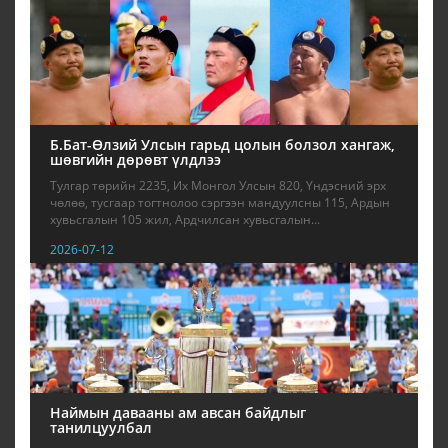
Б.Бат-Өлзий Улсын гарьд цолын болзол хангаж,
шөвгийн дөрөвт үлдлээ
Тулгар төрийн 2235, Их Монгол Улсын 820, Үндэсний эрх
чөлөө, тусгаар тогтнолоо сэргээн мандуулсны 115, Ардын
хувьсгалын 105 жил, Ардчилсан хувьсгалын...
2026-07-12
Наймын давааны ам авсан байдлыг
танилцуулбал