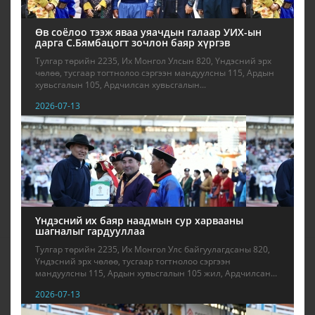
Өв соёлоо тээж яваа уяачдын галаар УИХ-ын
дарга С.Бямбацогт зочлон баяр хүргэв
Тулгар төрийн 2235, Их Монгол Улсын 820, Үндэсний эрх
чөлөө, тусгаар тогтнолоо сэргээн мандуулсны 115, Ардын
хувьсгалын 105, Ардчилсан хувьсгалын...
2026-07-13
Үндэсний их баяр наадмын сур харвааны
шагналыг гардууллаа
Тулгар төрийн 2235, Их Монгол Улс байгуулагдсаны 820,
Үндэсний эрх чөлөө, тусгаар тогтнолоо сэргээн
мандуулсны 115, Ардын хувьсгалын 105 жил, Ардчилсан...
2026-07-13