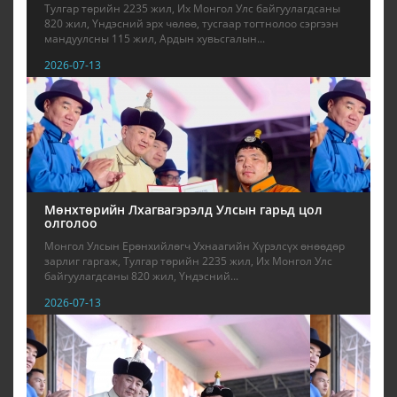
Тулгар төрийн 2235 жил, Их Монгол Улс байгуулагдсаны
820 жил, Үндэсний эрх чөлөө, тусгаар тогтнолоо сэргээн
мандуулсны 115 жил, Ардын хувьсгалын...
2026-07-13
Мөнхтөрийн Лхагвагэрэлд Улсын гарьд цол
олголоо
Монгол Улсын Ерөнхийлөгч Ухнаагийн Хүрэлсүх өнөөдөр
зарлиг гаргаж, Тулгар төрийн 2235 жил, Их Монгол Улс
байгуулагдсаны 820 жил, Үндэсний...
2026-07-13