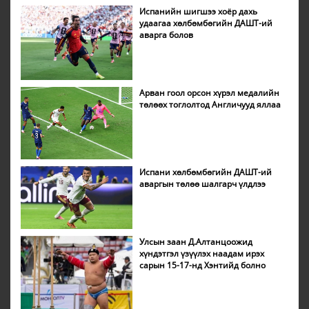
Испанийн шигшээ хоёр дахь
удаагаа хөлбөмбөгийн ДАШТ-ий
аварга болов
Арван гоол орсон хүрэл медалийн
төлөөх тоглолтод Англичууд яллаа
Испани хөлбөмбөгийн ДАШТ-ий
аваргын төлөө шалгарч үлдлээ
Улсын заан Д.Алтанцоожид
хүндэтгэл үзүүлэх наадам ирэх
сарын 15-17-нд Хэнтийд болно