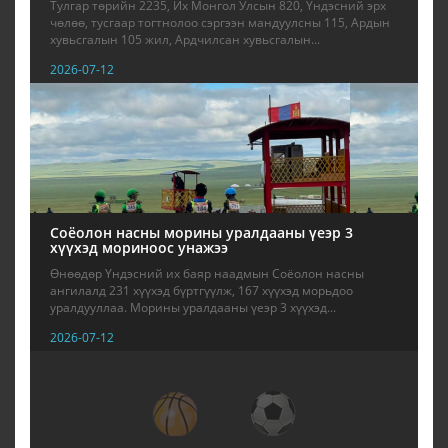
Тулгар төрийн 2235, Их Монгол Улсын 820, Үндэсний эрх
чөлөө, тусгаар тогтнолоо сэргээн мандуулсны 115, Ардын
хувьсгалын 105 жил, Ардчилсан хувьсгалын...
2026-07-12
Соёолон насны морины уралдааны үеэр 3
хүүхэд мориноос унажээ
Өнөөдөр Үндэсний их баяр наадмын Соёолон насны
ангилалд 231 хүүхэд бүртгүүлж, 167 хүүхэд морьдоо
уралдууллаа. Морины уралдааны үеэр 3 хүүхэд...
2026-07-12
1
2
3
4
5
6
7
8
9