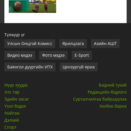
Түлхүүр үг
Улсын Онцгой Комисс
Ярилцлага
Азийн АШТ
Видео мэдээ
Фото мэдээ
E-Sport
Баянгол дүүргийн ИТХ
Цензургүй яриа
Нүүр хуудас
Бидний тухай
Улс төр
Редакцийн бодлого
Эдийн засаг
Сурталчилгаа байршуулах
Үзэл бодол
Холбоо барих
Нийгэм
Дэлхий
Спорт