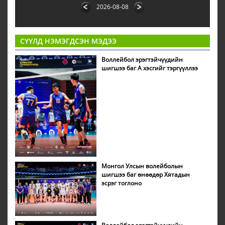
2026-08-08
СҮҮЛД НЭМЭГДСЭН МЭДЭЭ
Воллейбол эрэгтэйчүүдийн
шигшээ баг А хэсгийг тэргүүллээ
Монгол Улсын волейболын
шигшээ баг өнөөдөр Хятадын
эсрэг тоглоно