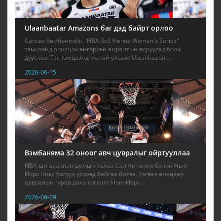
Ulaanbaatar Amazons баг дэд байрт орлоо
Сагсан бөмбөнгийн "FIBA 3x3 Vienna Women's Series"
тэмцээнд оролцох өнгөрсөн амралтын өдрүүдэд болж
дууслаа. Тэс тэмцээнд манай улсаас Ulaanbaatar...
2026-06-15
Вэмбаняма 32 оноог авч цувралыг ойртууллаа
NBA-ын аваргын цомын төлөө Сан Антонио болон Нью-
Иорк Никс багууд үлдээд байгаа билээ. Тэгвэл өнөөдөр
цувралын гурав дахь тоглолт Нью-Иорк...
2026-06-09