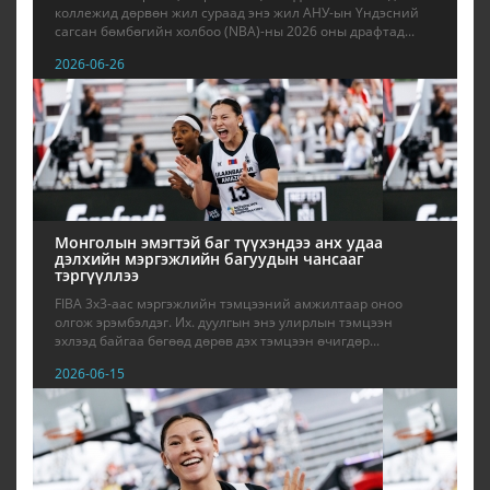
коллежид дөрвөн жил сураад энэ жил АНУ-ын Үндэсний
сагсан бөмбөгийн холбоо (NBA)-ны 2026 оны драфтад...
2026-06-26
Монголын эмэгтэй баг түүхэндээ анх удаа
дэлхийн мэргэжлийн багуудын чансааг
тэргүүллээ
FIBA 3x3-аас мэргэжлийн тэмцээний амжилтаар оноо
олгож эрэмбэлдэг. Их. дуулгын энэ улирлын тэмцээн
эхлээд байгаа бөгөөд дөрөв дэх тэмцээн өчигдөр...
2026-06-15