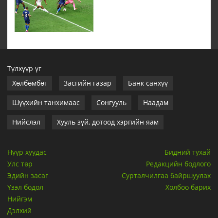
Түлхүүр үг
Хөлбөмбөг
Засгийн газар
Банк санхүү
Шүүхийн танхимаас
Сонгууль
Наадам
Нийслэл
Хууль зүй, дотоод хэргийн яам
Нүүр хуудас
Бидний тухай
Улс төр
Редакцийн бодлого
Эдийн засаг
Сурталчилгаа байршуулах
Үзэл бодол
Холбоо барих
Нийгэм
Дэлхий