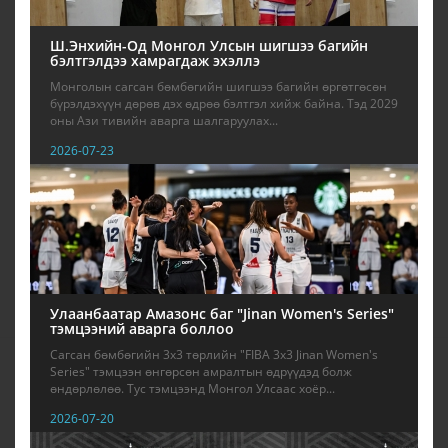
Ш.Энхийн-Од Монгол Улсын шигшээ багийн
бэлтгэлдээ хамрагдаж эхэллэ
Монголын сагсан бөмбөгийн шигшээ багийн өргөтгөсөн
бүрэлдэхүүн дөрөв дэх өдрөө бэлтгэл хийж байна. Тэд 2029
оны Ази тивийн аварга шалгаруулах...
2026-07-23
Улаанбаатар Амазонс баг "Jinan Women's Series"
тэмцээний аварга боллоо
Сагсан бөмбөгийн 3х3 төрлийн "FIBA 3x3 Jinan Women's
Series" тэмцээн өнгөрсөн амралтын өдрүүдэд болж
өндөрлөлөө. Тус тэмцээнд Монгол Улсаас хоёр...
2026-07-20