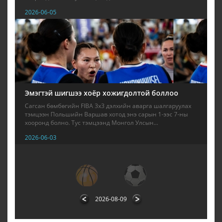
2026-06-05
Эмэгтэй шигшээ хоёр хожигдолтой боллоо
Сагсан бөмбөгийн FIBA 3x3 дэлхийн аварга шалгаруулах
тэмцээн Польшийн Варшав хотод энэ сарын 1-ээс 7-ны
хооронд болно. Тус тэмцээнд Монгол Улсын...
2026-06-03
1
2
3
4
5
6
7
8
9
2026-08-09