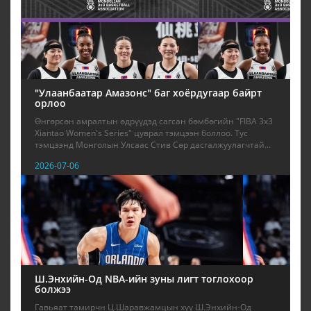
"Улаанбаатар Амазонс" баг хоёрдугаар байрт
орлоо
Өнгөрсөн амралтын өдрүүдэд сагсан бөмбөгийн "FIBA 3x3
Xiantao Women's Series" цуврал тэмцээн боллоо. Тус
тэмцээнд Монголын Улсаас Стив Сөр дасгалжуулагчтай...
2026-07-06
Ш.Энхийн-Од NBА-ийн зуны лигт тоглохоор
болжээ
Гавьяат тамирчн Ц.Шаравжамцын хүү Ш.Энхийн-Од