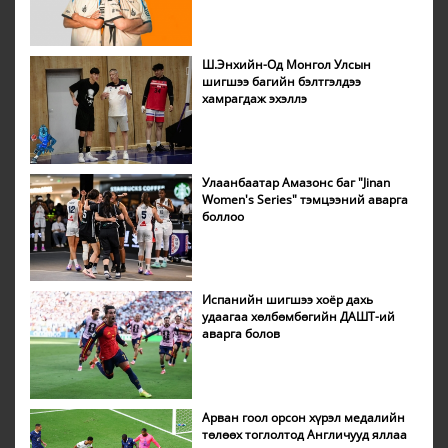
Ш.Энхийн-Од Монгол Улсын
шигшээ багийн бэлтгэлдээ
хамрагдаж эхэллэ
Улаанбаатар Амазонс баг "Jinan
Women's Series" тэмцээний аварга
боллоо
Испанийн шигшээ хоёр дахь
удаагаа хөлбөмбөгийн ДАШТ-ий
аварга болов
Арван гоол орсон хүрэл медалийн
төлөөх тоглолтод Англичууд яллаа