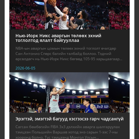
Нью-Иорк Никс аваргын төлөөх эхний
тоглолтод ялалт байгууллаа
NBA-ын аваргын цомын төлөөх эхний тоглолт өчигдөр
Сан Антонио Спөрс багийн талбайд боллоо. Тэдний
өрсөлдөгч нь Нью-Иорк Никс бөгөөд 105-95 харьцаагаар...
2026-06-05
Эрэгтэй, эмэгтэй багууд хэсгээсээ гарч чадсангүй
Сагсан бөмбөгийн FIBA 3x3 дэлхийн аварга шалгаруулах
тэмцээн Польшийн Варшав хотод энэ сарын 1-ээс 7-ны
хооронд болно. Тус тэмцээнд Монгол Улсын...