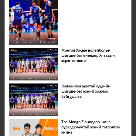
Монгол Улсын волейболын
шигшээ баг өнөөдөр Хятадын
эсрэг тоглоно
Воллейбол эрэгтэйчүүдийн
шигшээ баг эхний хожлоо
байгууллаа
The MongolZ өнөөдөр шинэ
бүрэлдэхүүнтэй эхний тоглолтоо
хийнэ