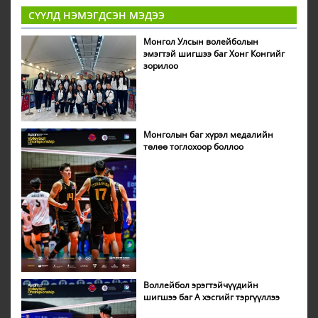
СҮҮЛД НЭМЭГДСЭН МЭДЭЭ
Монгол Улсын волейболын
эмэгтэй шигшээ баг Хонг Конгийг
зорилоо
Монголын баг хүрэл медалийн
төлөө тоглохоор боллоо
Воллейбол эрэгтэйчүүдийн
шигшээ баг А хэсгийг тэргүүллээ