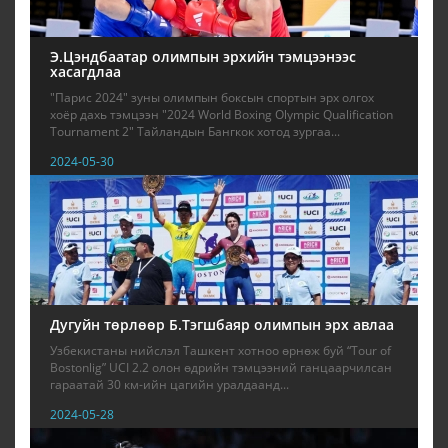
Э.Цэндбаатар олимпын эрхийн тэмцээнээс
хасагдлаа
"Парис 2024" зуны олимпын боксын спортын эрх олгох
хоёр дахь тэмцээн "2024 World Boxing Olympic Qualification
Tournament 2" Тайландын Бангкок хотод зургаа...
2024-05-30
Дугуйн төрлөөр Б.Тэгшбаяр олимпын эрх авлаа
Узбекистаны нийслэл Ташкент хотноо өрнөж буй “Tour of
Bostonlig” UCI 2.2 олон өдрийн тэмцээний ганцаарчилсан
гараатай 30 км-ийн цагийн уралдаанд...
2024-05-28