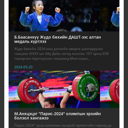
Б.Баасанхүү Жүдо бөхийн ДАШТ-ээс алтан
медаль хүртлээ
Жүдо бөхийн 2024 оны дэлхийн аварга шалгаруулах
тэмцээн АНЭУ-ын Абу Даби хотод эхэллээ. 107 орны 658
тамирчин бүртгүүлсэн тэмцээнд Монголын...
2024-05-20
М.Анхцэцэг "Парис-2024" олимпын эрхийн
болзол хангажээ
Парис 2024" зуны олимпын хүндийг өргөлтийн төрөлд ур