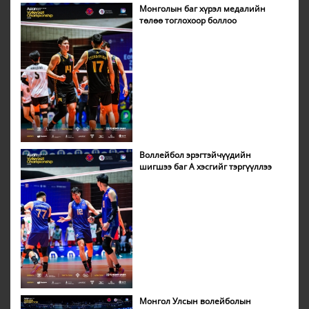
Монголын баг хүрэл медалийн
төлөө тоглохоор боллоо
Воллейбол эрэгтэйчүүдийн
шигшээ баг А хэсгийг тэргүүллээ
Монгол Улсын волейболын