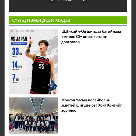
СҮҮЛД НЭМЭГДСЭН МЭДЭЭ
Ш.Энхийн-Од шигшээ багийнхаа
өмнөөс 30+ оноо, хожлын
довтолгоо
Монгол Улсын волейболын
эмэгтэй шигшээ баг Хонг Конгийг
зорилоо