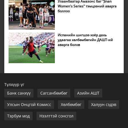
Улаанбаатар Амазонс баг "Jinan
Women's Series" тэмцээний аварга
боллоо
Испанийн шигшээ хоёр дахь
удаагаа хөлбөмбөгийн ДАШТ-ий
аварга болов
Түлхүүр үг
Банк санхүү
Сагсанбөмбөг
Азийн АШТ
Улсын Онцгой Комисс
Хөлбөмбөг
Халуун сэдэв
Тэрбум мод
Нээлттэй сонсгол