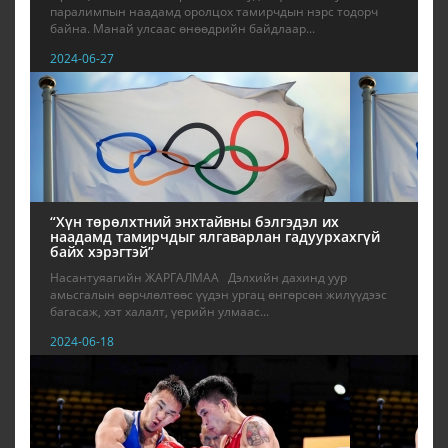
паралимпын наадамд оролцох тамирчдын нэрс тодорч
байна. Манай улсаас өнөөдрийн байдлаар...
2024-06-27
“Хүн төрөлхтний энхтайвны бэлгэдэл их
наадамд тамирчдыг ялгаварлан гадуурхахгүй
байх хэрэгтэй”
Насантуяагийн ЖАРГАЛМАА Дэлхийн дахинд уур
амьсгалын өөрчлөлтөөс үүдэн ургац өнгөрсөн жилүүдээс
багасаж, хэт халалт, үерийн улмаас...
2024-06-18