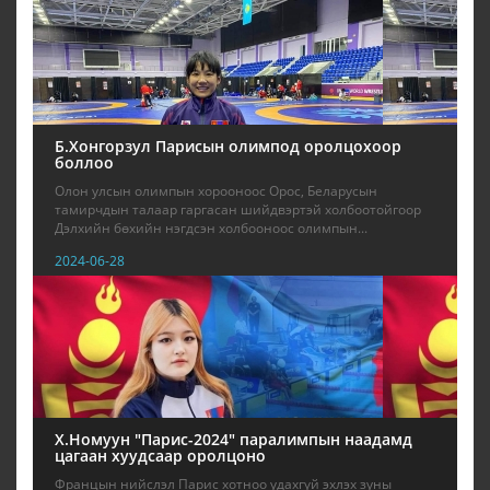
Б.Хонгорзул Парисын олимпод оролцохоор
боллоо
Олон улсын олимпын хорооноос Орос, Беларусын
тамирчдын талаар гаргасан шийдвэртэй холбоотойгоор
Дэлхийн бөхийн нэгдсэн холбооноос олимпын...
2024-06-28
Х.Номуун "Парис-2024" паралимпын наадамд
цагаан хуудсаар оролцоно
Францын нийслэл Парис хотноо удахгүй эхлэх зуны