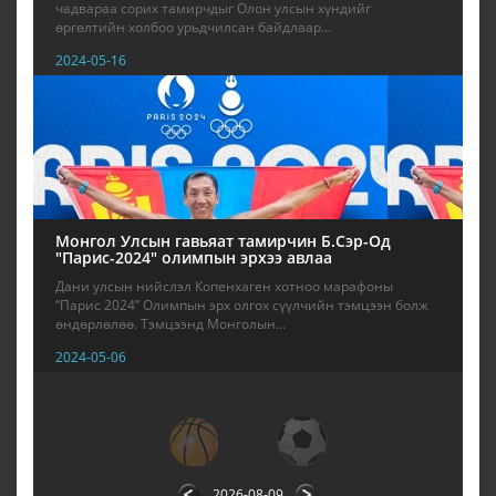
чадвараа сорих тамирчдыг Олон улсын хүндийг
өргөлтийн холбоо урьдчилсан байдлаар...
2024-05-16
Монгол Улсын гавьяат тамирчин Б.Сэр-Од
"Парис-2024" олимпын эрхээ авлаа
Дани улсын нийслэл Копенхаген хотноо марафоны
“Парис 2024” Олимпын эрх олгох сүүлчийн тэмцээн болж
өндөрлөлөө. Тэмцээнд Монголын...
2024-05-06
1
2
3
4
5
6
7
8
9
2026-08-09