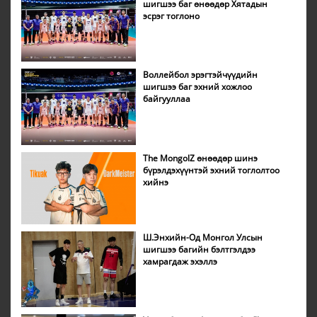
шигшээ баг өнөөдөр Хятадын
эсрэг тоглоно
Воллейбол эрэгтэйчүүдийн
шигшээ баг эхний хожлоо
байгууллаа
The MongolZ өнөөдөр шинэ
бүрэлдэхүүнтэй эхний тоглолтоо
хийнэ
Ш.Энхийн-Од Монгол Улсын
шигшээ багийн бэлтгэлдээ
хамрагдаж эхэллэ