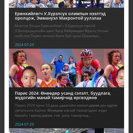
Ерөнхийлөгч У.Хүрэлсүх олимпын нээлтэд
оролцож, Эммануэл Макронтой уулзлаа
Монгол Улсын Ерөнхийлөгч У.Хүрэлсүх гэргий
Л.Болорцэцэгийн хамт Бүгд Найрамдах Франц Улсын
нийслэл Парис хотноо болж буй зуны Олимпын...
2024-07-29
Парис 2024: Өнөөдөр усанд сэлэлт, буудлага,
жүдогийн манай тамирчид өрсөлдөнө
Парис 2024 зуны 33 дахь удаагийн олимп дөрөв дэх өдрөө
үргэлжилж байна. Өнөөдөр манай тамирчдаас жүдо
бөхийн төрөлд дөрөв, тав дахь тамирчид...
2024-07-29