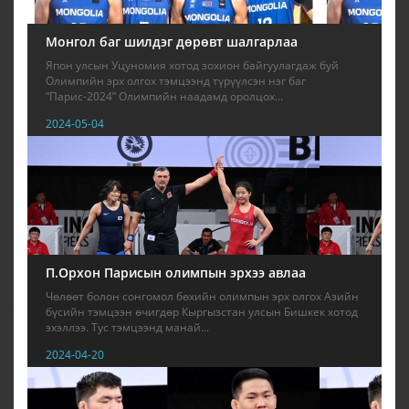
Монгол баг шилдэг дөрөвт шалгарлаа
Япон улсын Уцуномия хотод зохион байгуулагдаж буй
Олимпийн эрх олгох тэмцээнд түрүүлсэн нэг баг
“Парис-2024” Олимпийн наадамд оролцох...
2024-05-04
П.Орхон Парисын олимпын эрхээ авлаа
Чөлөөт болон сонгомол бөхийн олимпын эрх олгох Азийн
бүсийн тэмцээн өчигдөр Кыргызстан улсын Бишкек хотод
эхэллээ. Тус тэмцээнд манай...
2024-04-20