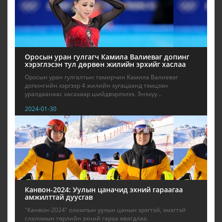
Оросын уран гулгагч Камила Валиеваг допинг
хэрэглэсэн тул дөрвөн жилийн эрхийг хаслаа
Оросын уран гулгалтын тамирчин Камила Валиеваг
допингийн хэргээр 4 жилийн хугацаанд тэмцээн
уралдаанаас хасахаар шийдвэрлэлээ. Энэхүү...
2024-01-30
Канвон-2024: Уулын цаначид эхний гараагаа
амжилттай дуусгав
"Канвон-2024" олимпын уулын цанын эрэгтэй, эмэгтэй
слаломын төрлийн эхний гараа явагдлаа.