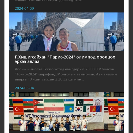
2024-04-09
Г.Хишигсайхан "Парис-2024" олимпод оролцох
эрхээ авлаа
Японы нийслэл Токио хотод өчигдөр /2023.03.03/ болсон
"Токио-2024” марафонд Монголын тамирчин, Ази тивийн
аварга Г.Хишигсайхан 2:26:32 цагийн...
2024-03-04