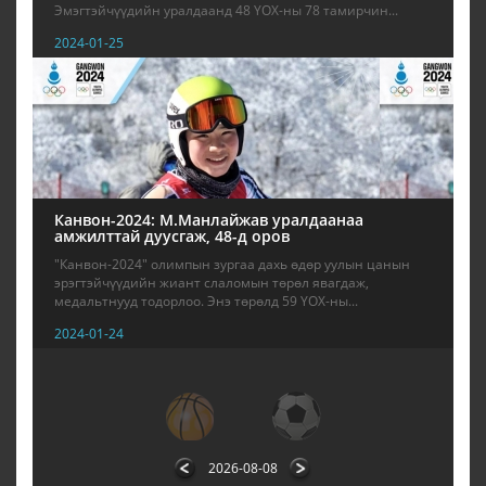
Эмэгтэйчүүдийн уралдаанд 48 ҮОХ-ны 78 тамирчин...
2024-01-25
Канвон-2024: М.Манлайжав уралдаанаа
амжилттай дуусгаж, 48-д оров
"Канвон-2024" олимпын зургаа дахь өдөр уулын цанын
эрэгтэйчүүдийн жиант слаломын төрөл явагдаж,
медальтнууд тодорлоо. Энэ төрөлд 59 ҮОХ-ны...
2024-01-24
2
3
4
5
6
7
8
9
10
2026-08-08