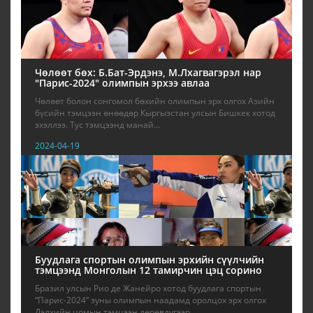
Чөлөөт бөх: Б.Бат-Эрдэнэ, М.Лхагвагэрэл нар
"Парис-2024" олимпын эрхээ авлаа
Чөлөөт болон сонгомол бөхийн олимпын эрх олгох Азийн
бүсийн тэмцээн өнөөдөр Кыргызстан улсын Бишкек хотод
эхэллээ. Тус тэмцээнд манай...
2024-04-19
Буудлага спортын олимпын эрхийн сүүлчийн
тэмцээнд Монголын 12 тамирчин цэц сорино
Бразил улсын Рио де Жанейро хотод буудлага спортын
“Парис-2024” зуны олимпын наадамд оролцох эрх олгох
Дэлхийн цомын тэмцээн дөрөвдүгээр...