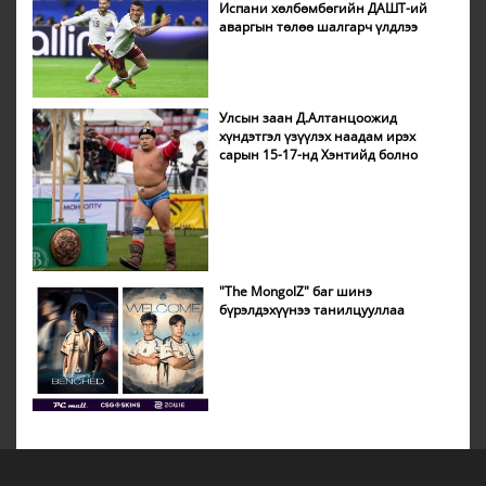
Испани хөлбөмбөгийн ДАШТ-ий
аваргын төлөө шалгарч үлдлээ
Улсын заан Д.Алтанцоожид
хүндэтгэл үзүүлэх наадам ирэх
сарын 15-17-нд Хэнтийд болно
"The MongolZ" баг шинэ
бүрэлдэхүүнээ танилцууллаа