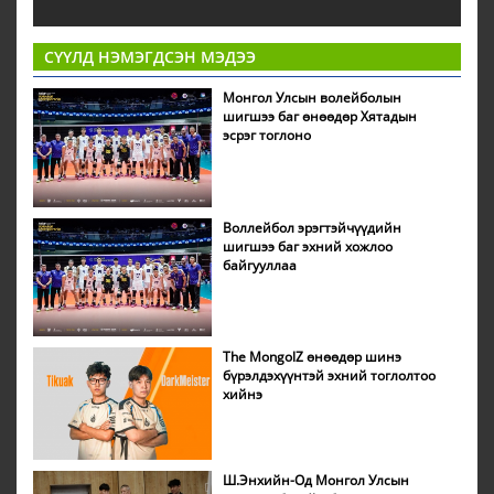
СҮҮЛД НЭМЭГДСЭН МЭДЭЭ
Монгол Улсын волейболын
шигшээ баг өнөөдөр Хятадын
эсрэг тоглоно
Воллейбол эрэгтэйчүүдийн
шигшээ баг эхний хожлоо
байгууллаа
The MongolZ өнөөдөр шинэ
бүрэлдэхүүнтэй эхний тоглолтоо
хийнэ
Ш.Энхийн-Од Монгол Улсын