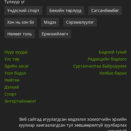
Түлхүүр үг
Үндэсний спорт
Бөхийн төрлүүд
Сагсанбөмбөг
Хэн нь хэн бэ
Мэдээ
Сэрэмжлүүлэг
Нөлөөт толь
Ерөнхийлөгч
Нүүр хуудас
Бидний тухай
Улс төр
Редакцийн бодлого
Эдийн засаг
Сурталчилгаа байршуулах
Үзэл бодол
Холбоо барих
Нийгэм
Дэлхий
Спорт
Энтертайнмент
Веб сайтад агуулагдсан мэдээлэл зохиогчийн эрхийн
хуулиар хамгаалагдсан тул зөвшөөрөлгүй хуулбарлах
хориотой