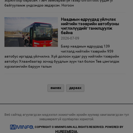
зорилгоор барьсан. Гэвч замбараагүй газар олголтоос үүдэн уг
байгууламж үндсэндээ эвдэрсэн. Ногоон
Наадмын өдрүүдэд үйлчлэх
нийтийн тээврийн автобусны
чиглэлүүдийг танилцуулж
байна
2026-07-09
Баяр наадмын өдрүүдэд 139
чиглэлд нийтийн тээврийн 959
автобус иргэдэд үйлчилнэ. Хүй долоон худаг руу нийтийн тээврийн
автобус Улаанбаатар зочид буудлын зүүн тал болон Төв цэнгэлдэх
хүрээлэнгийн баруун талын
өмнөх
дараах
Веб сайтад агуулагдсан мэдээлэл зохиогчийн эрхийн хуулиар хамгаалагдсан тул
зөвшөөрөлгүй хуулбарлах хориотой.
COPYRIGHT © MMINFO.MN ALL RIGHTS RESERVED. POWERED BY
HUREEMEDIA.