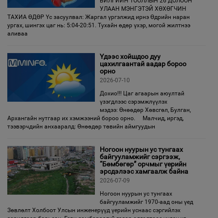
БИЛГИЙН ТООЛЛЫН 26 ДОЛООН
УЛААН МЭНГЭТЭЙ ХӨХӨГЧИН
ТАХИА ӨДӨР Үс засуулвал: Жаргал үргэлжид ирнэ Өдрийн наран
ургах, шингэх цаг нь: 5:04-20:51. Тухайн өдөр үхэр, могой жилтнээ
аливаа
Үдээс хойшдоо дуу
цахилгаантай аадар бороо
орно
2026-07-10
Дохио!!! Цаг агаарын аюултай
үзэгдлээс сэрэмжлүүлэх
мэдээ: Өнөөдөр Хөвсгөл, Булган,
Архангайн нутгаар их хэмжээний бороо орно. Малчид, иргэд,
тээвэрчдийн анхааралд: Өнөөдөр төвийн аймгуудын
Ногоон нуурын ус тунгаах
байгууламжийг сэргээж,
“Бөмбөгөр” орчмыг үерийн
эрсдэлээс хамгаалж байна
2026-07-09
Ногоон нуурын ус тунгаах
байгууламжийг 1970-аад оны үед
Зөвлөлт Холбоот Улсын инженерүүд үерийн уснаас сэргийлэх