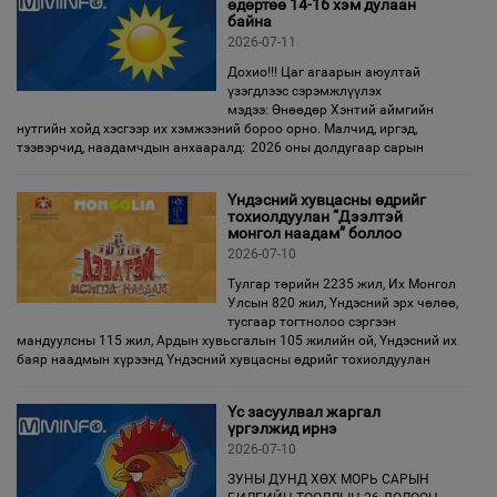
өдөртөө 14-16 хэм дулаан
байна
2026-07-11
Дохио!!! Цаг агаарын аюултай
үзэгдлээс сэрэмжлүүлэх
мэдээ: Өнөөдөр Хэнтий аймгийн
нутгийн хойд хэсгээр их хэмжээний бороо орно. Малчид, иргэд,
тээвэрчид, наадамчдын анхааралд: 2026 оны долдугаар сарын
Үндэсний хувцасны өдрийг
тохиолдуулан “Дээлтэй
монгол наадам” боллоо
2026-07-10
Тулгар төрийн 2235 жил, Их Монгол
Улсын 820 жил, Үндэсний эрх чөлөө,
тусгаар тогтнолоо сэргээн
мандуулсны 115 жил, Ардын хувьсгалын 105 жилийн ой, Үндэсний их
баяр наадмын хүрээнд Үндэсний хувцасны өдрийг тохиолдуулан
Үс засуулвал жаргал
үргэлжид ирнэ
2026-07-10
ЗУНЫ ДУНД ХӨХ МОРЬ САРЫН