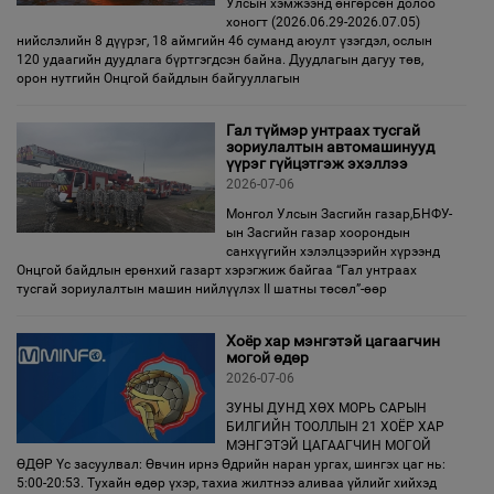
Улсын хэмжээнд өнгөрсөн долоо
хоногт (2026.06.29-2026.07.05)
нийслэлийн 8 дүүрэг, 18 аймгийн 46 суманд аюулт үзэгдэл, ослын
120 удаагийн дуудлага бүртгэгдсэн байна. Дуудлагын дагуу төв,
орон нутгийн Онцгой байдлын байгууллагын
Гал түймэр унтраах тусгай
зориулалтын автомашинууд
үүрэг гүйцэтгэж эхэллээ
2026-07-06
Монгол Улсын Засгийн газар,БНФУ-
ын Засгийн газар хоорондын
санхүүгийн хэлэлцээрийн хүрээнд
Онцгой байдлын ерөнхий газарт хэрэгжиж байгаа “Гал унтраах
тусгай зориулалтын машин нийлүүлэх II шатны төсөл”-өөр
Хоёр хар мэнгэтэй цагаагчин
могой өдөр
2026-07-06
ЗУНЫ ДУНД ХӨХ МОРЬ САРЫН
БИЛГИЙН ТООЛЛЫН 21 ХОЁР ХАР
МЭНГЭТЭЙ ЦАГААГЧИН МОГОЙ
ӨДӨР Үс засуулвал: Өвчин ирнэ Өдрийн наран ургах, шингэх цаг нь:
5:00-20:53. Тухайн өдөр үхэр, тахиа жилтнээ аливаа үйлийг хийхэд