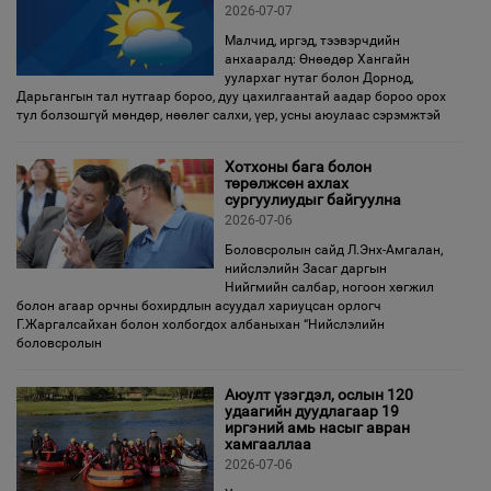
2026-07-07
Малчид, иргэд, тээвэрчдийн
анхааралд: Өнөөдөр Хангайн
уулархаг нутаг болон Дорнод,
Дарьгангын тал нутгаар бороо, дуу цахилгаантай аадар бороо орох
тул болзошгүй мөндөр, нөөлөг салхи, үер, усны аюулаас сэрэмжтэй
Хотхоны бага болон
төрөлжсөн ахлах
сургуулиудыг байгуулна
2026-07-06
Боловсролын сайд Л.Энх-Амгалан,
нийслэлийн Засаг даргын
Нийгмийн салбар, ногоон хөгжил
болон агаар орчны бохирдлын асуудал хариуцсан орлогч
Г.Жаргалсайхан болон холбогдох албаныхан “Нийслэлийн
боловсролын
Аюулт үзэгдэл, ослын 120
удаагийн дуудлагаар 19
иргэний амь насыг авран
хамгааллаа
2026-07-06