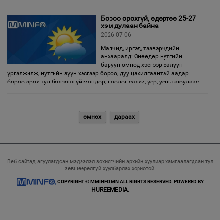
Бороо орохгүй, өдөртөө 25-27
хэм дулаан байна
2026-07-06
Малчид, иргэд, тээвэрчдийн
анхааралд: Өнөөдөр нутгийн
баруун өмнөд хэсгээр халуун
үргэлжилж, нутгийн зүүн хэсгээр бороо, дуу цахилгаантай аадар
бороо орох тул болзошгүй мөндөр, нөөлөг салхи, үер, усны аюулаас
өмнөх
дараах
Веб сайтад агуулагдсан мэдээлэл зохиогчийн эрхийн хуулиар хамгаалагдсан тул
зөвшөөрөлгүй хуулбарлах хориотой.
COPYRIGHT © MMINFO.MN ALL RIGHTS RESERVED. POWERED BY
HUREEMEDIA.