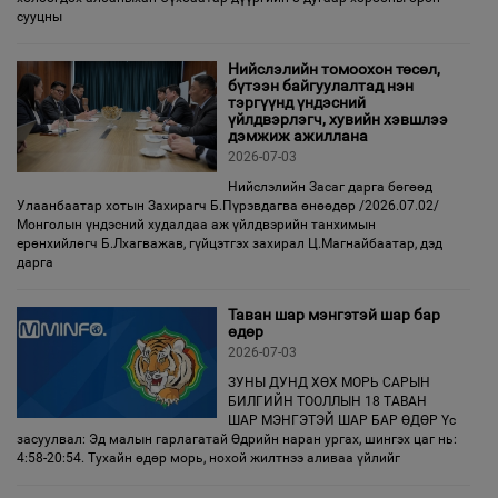
сууцны
Нийслэлийн томоохон төсөл,
бүтээн байгуулалтад нэн
тэргүүнд үндэсний
үйлдвэрлэгч, хувийн хэвшлээ
дэмжиж ажиллана
2026-07-03
Нийслэлийн Засаг дарга бөгөөд
Улаанбаатар хотын Захирагч Б.Пүрэвдагва өнөөдөр /2026.07.02/
Монголын үндэсний худалдаа аж үйлдвэрийн танхимын
ерөнхийлөгч Б.Лхагважав, гүйцэтгэх захирал Ц.Магнайбаатар, дэд
дарга
Таван шар мэнгэтэй шар бар
өдөр
2026-07-03
ЗУНЫ ДУНД ХӨХ МОРЬ САРЫН
БИЛГИЙН ТООЛЛЫН 18 ТАВАН
ШАР МЭНГЭТЭЙ ШАР БАР ӨДӨР Үс
засуулвал: Эд малын гарлагатай Өдрийн наран ургах, шингэх цаг нь:
4:58-20:54. Тухайн өдөр морь, нохой жилтнээ аливаа үйлийг