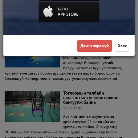
ЗУНЫ ДУНД ХӨХ МОРЬ САРЫН
БИЛГИЙН ТООЛЛЫН 19 ДӨРВӨН
Зурхай
НОГООН ШАРАГЧИН ТУУЛАЙ ӨДӨР
Үс засуулвал: Сайн нөхөртэй нөхөрлөнө Өдрийн наран ургах, шингэх
цаг нь: 4:59-20:54. Тухайн өдөр хонь жилтнээ аливаа үйлийг
Бороо орно, өдөртөө 21-23
хэм дулаан байна
Дахиж харахгүй
Хаах
2026-07-04
Малчид, иргэд, тээвэрчдийн
анхааралд: Өнөөдөр нутгийн
баруун хагаст халуун үргэлжилж,
нутгийн зүүн хагаст бороо, дуу цахилгаатай аадар бороо орох тул
болзошгүй мөндөр, нөөлөг салхи, үер, усны аюулаас сэрэмжтэй
Тоглоомын талбайн
шалгалтыг тогтмол зохион
байгуулж байна
2026-07-03
Хот нийтийн аж ахуйн ажлыг
эрчимжүүлэх 21 хоногийн аян
үргэлжилж байна. Энэ хүрээнд
УБЗАА-ны Хот тохижилтын хэлтсийн дарга Б.Даваабаяр болон
холбогдох албаныхан Сүхбаатар дүүргийн 8 дугаар хорооны орон