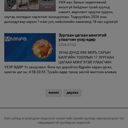
УИХ-аас Замын хөдөлгөөний
аюулгүй байдлын тухай хуульд
нэмэлт, өөрчлөлт оруулж суррон,
скүтэр, мопедын хэрэглээг зохицуулсан. Тодруулбал, 2026 оны
долоодугаар сарын 1-нээс улс, нийслэлийн хэмжээнд 18 нас хүрээгүй
Зургаан цагаан мэнгэтэй
улаагчин үхэр өдөр
2026-07-02
ЗУНЫ ДУНД ХӨХ МОРЬ САРЫН
БИЛГИЙН ТООЛЛЫН 17 ЗУРГААН
ЦАГААН МЭНГЭТЭЙ УЛААГЧИН
ҮХЭР ӨДӨР Үс засуулвал: Өнгө зүс доройтно Өдрийн наран ургах,
шингэх цаг нь: 4:58-20:55. Тухайн өдөр тахиа, могой жилтнээ аливаа
өмнөх
дараах
Веб сайтад агуулагдсан мэдээлэл зохиогчийн эрхийн хуулиар хамгаалагдсан тул
зөвшөөрөлгүй хуулбарлах хориотой.