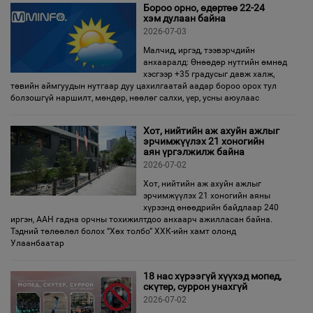
Бороо орно, өдөртөө 22-24
хэм дулаан байна
2026-07-03
Малчид, иргэд, тээвэрчдийн
анхааралд: Өнөөдөр нутгийн өмнөд
хэсгээр +35 градусыг давж халж,
төвийн аймгуудын нутгаар дуу цахилгаатай аадар бороо орох тул
болзошгүй наршилт, мөндөр, нөөлөг салхи, үер, усны аюулаас
Хот, нийтийн аж ахуйн ажлыг
эрчимжүүлэх 21 хоногийн
аян үргэлжилж байна
2026-07-02
Хот, нийтийн аж ахуйн ажлыг
эрчимжүүлэх 21 хоногийн аяны
хүрээнд өнөөдрийн байдлаар 240
иргэн, ААН гадна орчны тохижилтдоо анхаарч ажилласан байна.
Тэдний төлөөлөл болох “Хөх толбо” ХХК-ийн хамт олонд
Улаанбаатар
18 нас хүрээгүй хүүхэд мопед,
скүтер, суррон унахгүй
2026-07-02