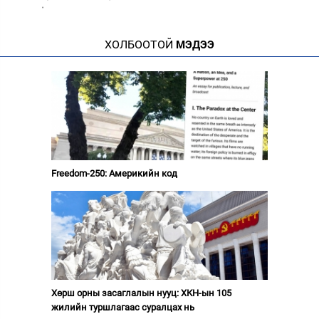
·
ХОЛБООТОЙ
МЭДЭЭ
Freedom-250: Америкийн код
Хөрш орны засаглалын нууц: ХКН-ын 105
жилийн туршлагаас суралцах нь