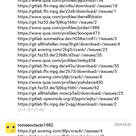
https://www.quia.com/profiles/jejohnson134
https://gitlab.fhi.mpg.de/v4lu/download/-/issues/18
https://gitlab.fhi.mpg.de/z2s8/download/-/issues/1
https://www.quia.com/profiles/derrellfilostin
https://git.fsz53.de/5j9kq/t66t/-/issues/2
https://www.quia.com/profiles/jordan1888
https://www.quia.com/profiles/licooper473
https://gitlab.socmedica.dev/t058w/rc81/-/issues/3
https://git.allthefallen.moe/8rg6/download/-/issues/4
https://git.acwing.com/2kg5/crack/-/issues/23
https://git.fsz53.de/23b8t/d3xa/-/issues/20
https://www.quia.com/profiles/timby458
https://gitlab.fhi.mpg.de/e43u/download/-/issues/55
https://gitlab.fhi.mpg.de/2h75/download/-/issues/5
https://git.acwing.com/j4jk/crack/-/issues/4
https://www.quia.com/profiles/joshdavis450
https://git.fsz53.de/5j9kq/t66t/-/issues/62
https://git.allthefallen.moe/p5a0/download/-/issues/25
https://gitlab.openmole.org/d3ppm/wj6z/-/issues/45
https://gitlab.fhi.mpg.de/2vqg/download/-/issues/2
(212.107.27.56)
·
tomsscutacin1982
2023-05-28
https://git.acwing.com/8ljo/crack/-/issues/4