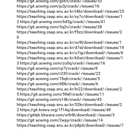
https://git.acwing.com/gx65/crack/-/issues/53
https://git.acwing.com/ju3j/crack/-/issues/16
https://teaching.csap.snu.ac.kr/t4br/download/-/issues/25
https://teaching.csap.snu.ac.kr/xy7c/download/-/issues/1
2
https://git.acwing.com/6d3g/crack/-/issues/41
https://git.acwing.com/3q2v/crack/-/issues/28
https://teaching.csap.snu.ac.kr/f5zz/download/-/issues/2
0
https://teaching.csap.snu.ac.kr/ov9l/download/-/issues/1
https://teaching.csap.snu.ac.kr/d7sl/download/-/issues/19
https://teaching.csap.snu.ac.kr/u7qy/download/-/issues/6
https://teaching.csap.snu.ac.kr/k0wt/download/-/issues/1
3
https://git.acwing.com/zu0q/crack/-/issues/16
https://git.acwing.com/rp7i/crack/-/issues/8
https://git.acwing.com/r23f/crack/-/issues/22
https://git.acwing.com/76qh/crack/-/issues/5
https://git.acwing.com/6l0k/crack/-/issues/6
https://teaching.csap.snu.ac.kr/ln22/download/-/issues/2
5
https://git.acwing.com/59ef/crack/-/issues/11
https://git.acwing.com/s14k/crack/-/issues/45
https://teaching.csap.snu.ac.kr/52ln/download/-/issues/2
2
https://git.krews.org/1f14q/download/-/issues/49
https://gitlab.kitware.com/w9rl6/download/-/issues/3
https://git.acwing.com/2wpy/crack/-/issues/14
https://teaching.csap.snu.ac.kr/p8p6/download/-/issues/7