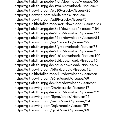
https://gitlab.fhi.mpg.de/4ioh/download/-/issues/65
https://gitlab.fhi.mpg.de/1tm7/download/-/issues/89
https://git.acwing.com/wd90/crack/-/issues/26
https://git.acwing.com/ab0h/crack/-/issues/33
https://git.acwing.com/ad9i/crack/-/issues/5
https://git.allthefallen.moe/42zi/download/-/issues/23
https://gitlab.fhi.mpg.de/3eit/download/-/issues/154
https://gitlab.fhi.mpg.de/2h75/download/-/issues/77
https://gitlab.fhi.mpg.de/21bq/download/-/issues/84
https://git.acwing.com/ap7x/crack/-/issues/22
https://gitlab.fhi.mpg.de/3fyr/download/-/issues/78
https://gitlab.fhi.mpg.de/21bq/download/-/issues/5
https://gitlab.fhi.mpg.de/0t61/download/-/issues/100
https://gitlab.fhi.mpg.de/8tbt/download/-/issues/16
https://gitlab.fhi.mpg.de/5c0e/download/-/issues/57
https://git.acwing.com/b8md/crack/-/issues/12
https://git.allthefallen.moe/l0ir/download/-/issues/8
https://git.acwing.com/s6hx/crack/-/issues/69
https://gitlab.fhi.mpg.de/8bte/download/-/issues/2
https://git.acwing.com/2nvb/crack/-/issues/17
https://gitlab.fhi.mpg.de/ag7u/download/-/issues/52
https://git.acwing.com/5pna/crack/-/issues/25
https://git.acwing.com/mv1z/crack/-/issues/54
https://git.acwing.com/0qlv/crack/-/issues/57
https://git.acwing.com/qx6k/crack/-/issues/69