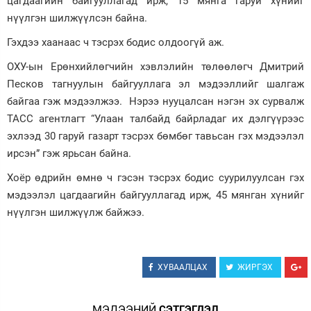
цагдаагийн байгууллагад ирж, 15 мянга гаруй хүнийг
нүүлгэн шилжүүлсэн байна.
Зурхай
Гэхдээ хаанаас ч тэсрэх бодис олдоогүй аж.
ОХУ-ын Ерөнхийлөгчийн хэвлэлийн төлөөлөгч Дмитрий
Песков тагнуулын байгууллага эл мэдээллийг шалгаж
байгаа гэж мэдээлжээ. Нэрээ нууцалсан нэгэн эх сурвалж
ТАСС агентлагт “Улаан талбайд байрладаг их дэлгүүрээс
эхлээд 30 гаруй газарт тэсрэх бөмбөг тавьсан гэх мэдээлэл
ирсэн” гэж ярьсан байна.
Хоёр өдрийн өмнө ч гэсэн тэсрэх бодис суурилуулсан гэх
мэдээлэл цагдаагийн байгууллагад ирж, 45 мянган хүнийг
нүүлгэн шилжүүлж байжээ.
ХУВААЛЦАХ
ЖИРГЭХ
МЭДЭЭНИЙ
СЭТГЭГДЭЛ