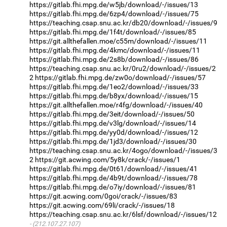
https://gitlab.fhi.mpg.de/w5jb/download/-/issues/13
https://gitlab.fhi.mpg.de/6zp4/download/-/issues/75
https://teaching.csap.snu.ac.kr/db20/download/-/issues/9
https://gitlab.fhi.mpg.de/1f4t/download/-/issues/85
https://git.allthefallen.moe/c55m/download/-/issues/11
https://gitlab.fhi.mpg.de/4kmc/download/-/issues/11
https://gitlab.fhi.mpg.de/2s8b/download/-/issues/86
https://teaching.csap.snu.ac.kr/0ru2/download/-/issues/2
2
https://gitlab.fhi.mpg.de/zw0o/download/-/issues/57
https://gitlab.fhi.mpg.de/1eo2/download/-/issues/33
https://gitlab.fhi.mpg.de/b8yx/download/-/issues/15
https://git.allthefallen.moe/r4fg/download/-/issues/40
https://gitlab.fhi.mpg.de/3eit/download/-/issues/50
https://gitlab.fhi.mpg.de/v3lg/download/-/issues/14
https://gitlab.fhi.mpg.de/yy0d/download/-/issues/12
https://gitlab.fhi.mpg.de/1jd3/download/-/issues/30
https://teaching.csap.snu.ac.kr/4ogo/download/-/issues/3
2
https://git.acwing.com/5y8k/crack/-/issues/1
https://gitlab.fhi.mpg.de/0t61/download/-/issues/41
https://gitlab.fhi.mpg.de/4b9t/download/-/issues/78
https://gitlab.fhi.mpg.de/o7iy/download/-/issues/81
https://git.acwing.com/0goi/crack/-/issues/83
https://git.acwing.com/69li/crack/-/issues/18
https://teaching.csap.snu.ac.kr/6lsf/download/-/issues/12
(212.107.27.107)