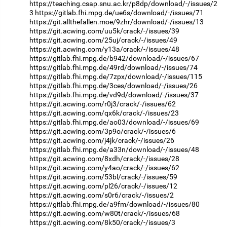
https://teaching.csap.snu.ac.kr/p8dp/download/-/issues/2
3
https://gitlab.fhi.mpg.de/ue6s/download/-/issues/71
https://git.allthefallen.moe/9zhr/download/-/issues/13
https://git.acwing.com/uu5k/crack/-/issues/39
https://git.acwing.com/25uj/crack/-/issues/49
https://git.acwing.com/y13a/crack/-/issues/48
https://gitlab.fhi.mpg.de/b942/download/-/issues/67
https://gitlab.fhi.mpg.de/49rd/download/-/issues/74
https://gitlab.fhi.mpg.de/7zpx/download/-/issues/115
https://gitlab.fhi.mpg.de/3ces/download/-/issues/26
https://gitlab.fhi.mpg.de/vd9d/download/-/issues/37
https://git.acwing.com/r0j3/crack/-/issues/62
https://git.acwing.com/qx6k/crack/-/issues/23
https://gitlab.fhi.mpg.de/ao03/download/-/issues/69
https://git.acwing.com/3p9o/crack/-/issues/6
https://git.acwing.com/j4jk/crack/-/issues/26
https://gitlab.fhi.mpg.de/a33n/download/-/issues/48
https://git.acwing.com/8xdh/crack/-/issues/28
https://git.acwing.com/y4ao/crack/-/issues/62
https://git.acwing.com/53bl/crack/-/issues/59
https://git.acwing.com/pl26/crack/-/issues/12
https://git.acwing.com/s0r6/crack/-/issues/2
https://gitlab.fhi.mpg.de/a9fm/download/-/issues/80
https://git.acwing.com/w80t/crack/-/issues/68
https://git.acwing.com/8k50/crack/-/issues/3