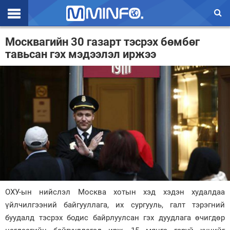
Эхлэл
Москвагийн 30 газарт тэсрэх бөмбөг
тавьсан гэх мэдээлэл иржээ
Цаг агаар
Валют ханш
Улс төр
Эдийн засаг
Үзэл бодол
Спорт
Нийгэм
ОХУ-ын нийслэл Москва хотын хэд хэдэн худалдаа
Дэлхий
үйлчилгээний байгууллага, их сургууль, галт тэрэгний
буудалд тэсрэх бодис байрлуулсан гэх дуудлага өчигдөр
Энтертайнмэнт