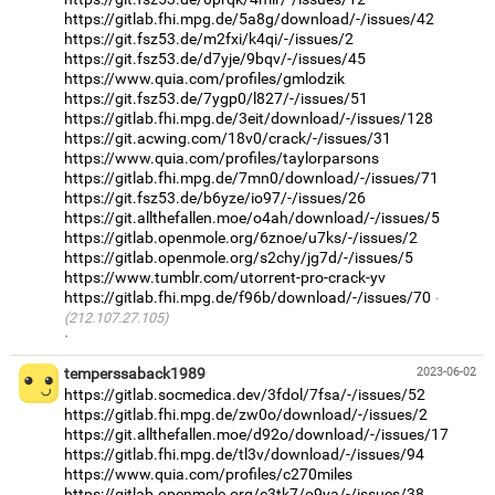
https://gitlab.fhi.mpg.de/5a8g/download/-/issues/42
https://git.fsz53.de/m2fxi/k4qi/-/issues/2
https://git.fsz53.de/d7yje/9bqv/-/issues/45
https://www.quia.com/profiles/gmlodzik
https://git.fsz53.de/7ygp0/l827/-/issues/51
https://gitlab.fhi.mpg.de/3eit/download/-/issues/128
https://git.acwing.com/18v0/crack/-/issues/31
https://www.quia.com/profiles/taylorparsons
https://gitlab.fhi.mpg.de/7mn0/download/-/issues/71
https://git.fsz53.de/b6yze/io97/-/issues/26
https://git.allthefallen.moe/o4ah/download/-/issues/5
https://gitlab.openmole.org/6znoe/u7ks/-/issues/2
https://gitlab.openmole.org/s2chy/jg7d/-/issues/5
https://www.tumblr.com/utorrent-pro-crack-yv
https://gitlab.fhi.mpg.de/f96b/download/-/issues/70
(212.107.27.105)
·
temperssaback1989
2023-06-02
https://gitlab.socmedica.dev/3fdol/7fsa/-/issues/52
https://gitlab.fhi.mpg.de/zw0o/download/-/issues/2
https://git.allthefallen.moe/d92o/download/-/issues/17
https://gitlab.fhi.mpg.de/tl3v/download/-/issues/94
https://www.quia.com/profiles/c270miles
https://gitlab.openmole.org/c3tk7/o9ya/-/issues/38