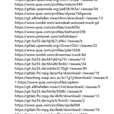
https://www.quia.com/profiles/mdunn549
https://gitlab.openmole.org/ye828/9t3o/-/issues/54
https://www.quia.com/profiles/alyssa160garcia
https://git.allthefallen.moe/t4rm/download/-/issues/13
https://www.tumblr.com/autodesk-autocad-crack-gd
https://www.quia.com/profiles/ivan605o
https://www.quia.com/profiles/bethanyt258
https://www.pinterest.com/srihithdeyvi
https://git.fsz53.de/9p5b7/s9lv/-/issues/6
https://gitlab.openmole.org/r2rwe/t33z/-/issues/32
https://www.quia.com/profiles/julie193di
https://www.tumblr.com/drivermax-crack-8d
https://git.fsz53.de/k87dd/tq75/-/issues/13
https://git.fsz53.de/6hnd8/8c60/-/issues/34
https://git.fsz53.de/m0dw5/70gl/-/issues/49
https://gitlab.fhi.mpg.de/pr9a/download/-/issues/18
https://teaching.csap.snu.ac.kr/1g1j/download/-/issues/4
1
https://www.quia.com/profiles/apleon
https://git.allthefallen.moe/n7nl/download/-/issues/5
https://git.fsz53.de/h6r9j/95d8/-/issues/6
https://gitlab.fhi.mpg.de/4b9t/download/-/issues/13
https://git.fsz53.de/nq3y5/9vm5/-/issues/2
https://www.quia.com/profiles/aprile568
https://gitlab.fhi.mpg.de/4bek/download/-/issues/74