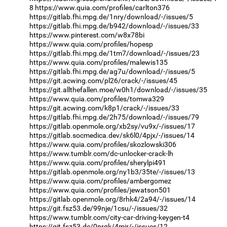
8
https://www.quia.com/profiles/carlton376
https://gitlab.fhi.mpg.de/1nry/download/-/issues/5
https://gitlab.fhi.mpg.de/b942/download/-/issues/33
https://www.pinterest.com/w8x78bi
https://www.quia.com/profiles/hopesp
https://gitlab.fhi.mpg.de/1tm7/download/-/issues/23
https://www.quia.com/profiles/malewis135
https://gitlab.fhi.mpg.de/ag7u/download/-/issues/5
https://git.acwing.com/pl26/crack/-/issues/45
https://git.allthefallen.moe/w0h1/download/-/issues/35
https://www.quia.com/profiles/tomwa329
https://git.acwing.com/k8p1/crack/-/issues/33
https://gitlab.fhi.mpg.de/2h75/download/-/issues/79
https://gitlab.openmole.org/xb2sy/vu9x/-/issues/17
https://gitlab.socmedica.dev/sk6l0/4pjx/-/issues/14
https://www.quia.com/profiles/skozlowski306
https://www.tumblr.com/dc-unlocker-crack-lh
https://www.quia.com/profiles/sherylpi491
https://gitlab.openmole.org/ny1b3/35te/-/issues/13
https://www.quia.com/profiles/ambergomez
https://www.quia.com/profiles/jewatson501
https://gitlab.openmole.org/8rhk4/2a94/-/issues/14
https://git.fsz53.de/99nje/1csu/-/issues/32
https://www.tumblr.com/city-car-driving-keygen-t4
https://git.fsz53.de/0prqk/4mir/-/issues/12