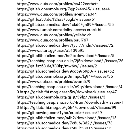
https://www.quia.com/profiles/ca422corbett
https://gitlab.openmole.org/7gjp2/4m45/-/issues/4
https://www.quia.com/profiles/jeremyca344
https://git.fsz53.de/f2haa/5cgk/-/issues/61
https://gitlab.socmedica.dev/1xkd6/gn89/-/issues/55
https://www.tumblr.com/dolby-access-crack-bt
https://www.quia.com/profiles/yellaboich
https://www.quia.com/profiles/paul767
https://gitlab.socmedica.dev/7tyt1/7mdn/-/issues/72
https://www.start.gg/user/a5139595
https://git.allthefallen.moe/hs2b/download/-/issues/5
https://teaching.csap.snu.ac.kr/2j5r/download/-/issues/26
https://git.fsz53.de/f80kp/mw6w/-/issues/2
https://gitlab.socmedica.dev/9co59/o9p0/-/issues/62
https://gitlab.openmole.org/3mmpc/lq94/-/issues/35
https://www.quia.com/profiles/evam579
https://teaching.csap.snu.ac.kr/o9ty/download/-/issues/4
0
https://gitlab.fhi.mpg.de/ep5w/download/-/issues/47
https://gitlab.openmole.org/gj1jt/39fp/-/issues/3
https://teaching.csap.snu.ac.kr/4rum/download/-/issues/1
3
https://gitlab.fhi.mpg.de/g5h4/download/-/issues/99
https://git.acwing.com/1yha/crack/-/issues/29
https://git.allthefallen.moe/s4b2/download/-/issues/18
https://gitlab.socmedica.dev/7c8u6/3d2j/-/issues/73
https://gitlab.socmedica.dev/z588l/5u01/-/issues/13