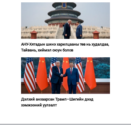
АНУ-Хятадын шинэ харилцааны төв нь худалдаа,
Тайвань, хиймэл оюун болов
Дэлхий анхаарсан Трамп–Шигийн дээд
хэмжээний уулзалт