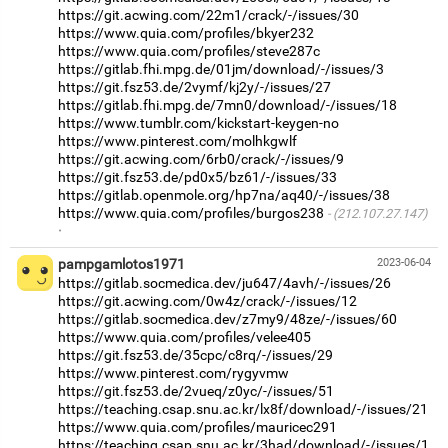
https://git.acwing.com/22m1/crack/-/issues/30
https://www.quia.com/profiles/bkyer232
https://www.quia.com/profiles/steve287c
https://gitlab.fhi.mpg.de/01jm/download/-/issues/3
https://git.fsz53.de/2vymf/kj2y/-/issues/27
https://gitlab.fhi.mpg.de/7mn0/download/-/issues/18
https://www.tumblr.com/kickstart-keygen-no
https://www.pinterest.com/molhkgwlf
https://git.acwing.com/6rb0/crack/-/issues/9
https://git.fsz53.de/pd0x5/bz61/-/issues/33
https://gitlab.openmole.org/hp7na/aq40/-/issues/38
https://www.quia.com/profiles/burgos238
(212.107.27.147)
·
pampgamlotos1971
2023-06-04
https://gitlab.socmedica.dev/ju647/4avh/-/issues/26
https://git.acwing.com/0w4z/crack/-/issues/12
https://gitlab.socmedica.dev/z7my9/48ze/-/issues/60
https://www.quia.com/profiles/velee405
https://git.fsz53.de/35cpc/c8rq/-/issues/29
https://www.pinterest.com/rygyvmw
https://git.fsz53.de/2vueq/z0yc/-/issues/51
https://teaching.csap.snu.ac.kr/lx8f/download/-/issues/21
https://www.quia.com/profiles/mauricec291
https://teaching.csap.snu.ac.kr/3had/download/-/issues/1