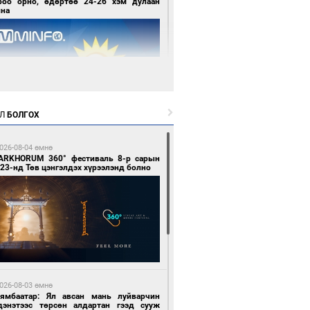
роо орно, өдөртөө 24-26 хэм дулаан
йна
Л
БОЛГОХ
8 цагийн өмнө өмнө
нголын баг хүрэл медалийн төлөө
глохоор боллоо
026-08-04 өмнө
ARKHORUM 360° фестиваль 8-р сарын
23-нд Төв цэнгэлдэх хүрээлэнд болно
8 цагийн өмнө өмнө
сгийн газраас хөнгөлөлттэй зээлээр
мжсэний үр дүнд шатахуун хадгалах
026-08-03 өмнө
нууд эхнээсээ ашиглалтад орж байна
Нямбаатар: Ял авсан мань луйварчин
дэнэтээс төрсөн алдартан гээд сууж