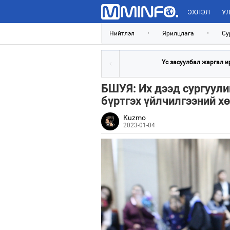
ЭХЛЭЛ
УЛ
Нийтлэл
•
Ярилцлага
•
Су
Үс засуулбал жаргал и
БШУЯ: Их дээд сургуул
бүртгэх үйлчилгээний х
Kuzmo
2023-01-04