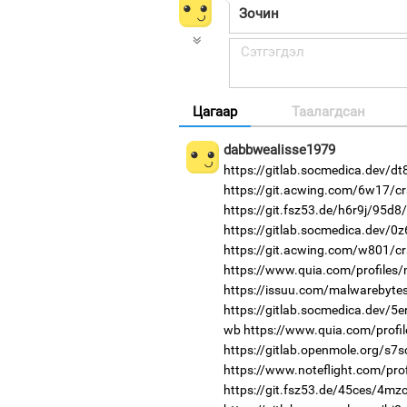
Цагаар
Таалагдсан
dabbwealisse1979
https://gitlab.socmedica.dev/d
https://git.acwing.com/6w17/cr
https://git.fsz53.de/h6r9j/95d8
https://gitlab.socmedica.dev/0
https://git.acwing.com/w801/cr
https://www.quia.com/profiles/
https://issuu.com/malwarebyte
https://gitlab.socmedica.dev/5e
wb
https://www.quia.com/profil
https://gitlab.openmole.org/s7
https://www.noteflight.com/p
https://git.fsz53.de/45ces/4mzc