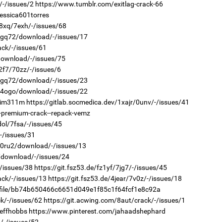
/-/issues/2
https://www.tumblr.com/exitlag-crack-66
1
Бо
2
jessica601torres
ба
Хөш
28xq/7exh/-/issues/68
r/gq72/download/-/issues/17
ack/-/issues/61
/download/-/issues/75
2f7/70zz/-/issues/6
r/gq72/download/-/issues/23
r/4ogo/download/-/issues/22
/jim311m
https://gitlab.socmedica.dev/1xajr/0unv/-/issues/41
2
2
Но
n-premium-crack--repack-vemz
Ав
жо
тат
dol/7fsa/-/issues/45
/-/issues/31
r/0ru2/download/-/issues/13
va/download/-/issues/24
-/issues/38
https://git.fsz53.de/fz1yf/7jg7/-/issues/45
ack/-/issues/13
https://git.fsz53.de/4jear/7v0z/-/issues/18
rofile/bb74b650466c6651d049e1f85c1f64fcf1e8c92a
ck/-/issues/62
https://git.acwing.com/8aut/crack/-/issues/1
2
2
jeffhobbs
https://www.pinterest.com/jahaadshephard
Со
Са
69 
мэ