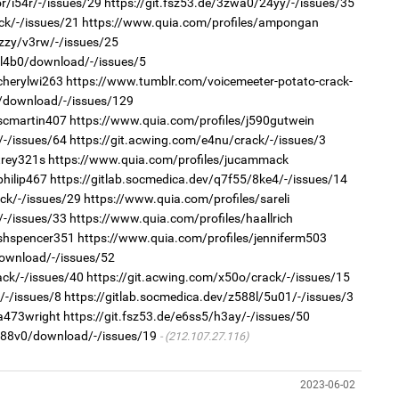
r/i54r/-/issues/29
https://git.fsz53.de/3zwa0/24yy/-/issues/35
ck/-/issues/21
https://www.quia.com/profiles/ampongan
gzzy/v3rw/-/issues/25
r/l4b0/download/-/issues/5
1
2
cherylwi263
https://www.tumblr.com/voicemeeter-potato-crack-
Тав
Хө
та
3v/download/-/issues/129
/scmartin407
https://www.quia.com/profiles/j590gutwein
/-/issues/64
https://git.acwing.com/e4nu/crack/-/issues/3
trey321s
https://www.quia.com/profiles/jucammack
philip467
https://gitlab.socmedica.dev/q7f55/8ke4/-/issues/14
ck/-/issues/29
https://www.quia.com/profiles/sareli
/-/issues/33
https://www.quia.com/profiles/haallrich
1
/shspencer351
https://www.quia.com/profiles/jenniferm503
Бо
2
download/-/issues/52
ба
"Х
ЕБС
ack/-/issues/40
https://git.acwing.com/x50o/crack/-/issues/15
/-/issues/8
https://gitlab.socmedica.dev/z588l/5u01/-/issues/3
a473wright
https://git.fsz53.de/e6ss5/h3ay/-/issues/50
r/88v0/download/-/issues/19
(212.107.27.116)
2023-06-02