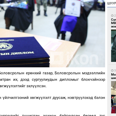
ШУУ
2
Сэ
МВ
аса
3
 Боловсролын ерөнхий газар, Боловсролын мэдээллийн
Мо
шиг
амтран их, дээд сургуулиудын дипломыг блокчэйнээр
өгжүүлэлтийг эхлүүлсэн.
 үйлчилгээний хөгжүүлэлт дуусаж, нэвтрүүлэхэд бэлэн
ргуулийг түшиглэн зохион байгуулсан бөгөөд тус