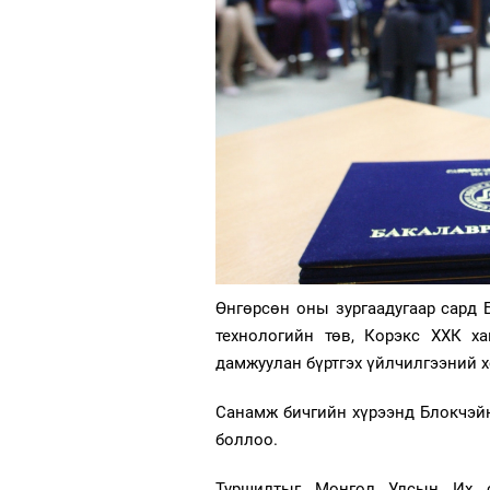
Өнгөрсөн оны зургаадугаар сард
технологийн төв, Корэкс ХХК х
дамжуулан бүртгэх үйлчилгээний х
Санамж бичгийн хүрээнд Блокчэйн
боллоо.
Туршилтыг Монгол Улсын Их су