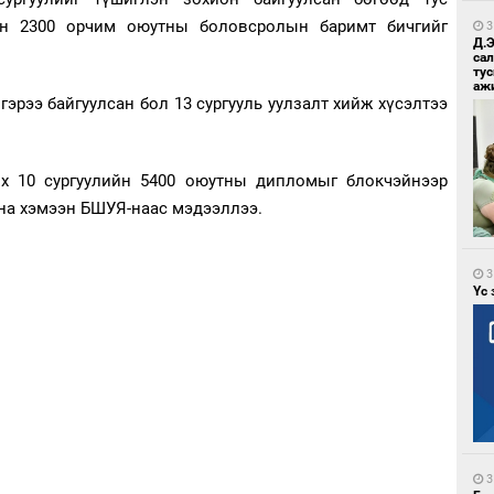
йн 2300 орчим оюутны боловсролын баримт бичгийг
3
Д.
са
ту
аж
 гэрээ байгуулсан бол 13 сургууль уулзалт хийж хүсэлтээ
өх 10 сургуулийн 5400 оюутны дипломыг блокчэйнээр
йна хэмээн БШУЯ-наас мэдээллээ.
3
Үс 
3