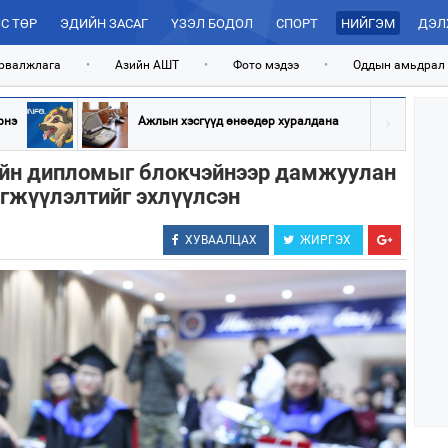
С ТӨР
ЭДИЙН ЗАСАГ
ҮЗЭЛ БОДОЛ
СПОРТ
НИЙГЭМ
ДЭЛ
рвалжлага
•
Азийн АШТ
•
Фото мэдээ
•
Оддын амьдрал
рнэ
Ажлын хэсгүүд өнөөдөр хуралдана
ийн дипломыг блокчэйнээр дамжуулан
өгжүүлэлтийг эхлүүлсэн
ХУВААЛЦАХ
ЖИРГЭХ