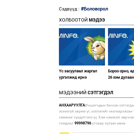
#Боловсрол
Сэдвүүд :
ХОЛБООТОЙ
МЭДЭЭ
Үс засуулвал жаргал
Бороо орно, өд
үргэлжид ирнэ
26 хэм дулаа
МЭДЭЭНИЙ
СЭТГЭГДЭЛ
АНХААРУУЛГА:
Уншигчдын бичсэн сэтгэгдэ
зохисгүй зарим үг, хэллэгийг хязгаарласан 
хэмжээг хүндэтгэнэ үү. Хэм хэмжээг зөрчсө
гомдлыг
99998796
утсаар хүлээн авна.