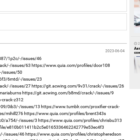
1
"Д
“Т
2
тө
Ав
2023-06-04
со
t887/1p2c/-/issues/46
ack/-/issues/63
https://www.quia.com/profiles/door108
/-/issues/50
z6f3/6mtd/-/issues/23
ack/-/issues/27
https://git.acwing.com/9v31/crack/-/issues/26
mariaburns
https://git.acwing.com/b8md/crack/-/issues/9
s-crack-z312
1
Во
2
r09/0ib3/-/issues/13
https://www.tumblr.com/proxifier-crack-
хэс
“Ну
es/mihill276
https://www.quia.com/profiles/brent343s
sc0/a754/-/issues/3
https://www.quia.com/profiles/chrisbu313
rofile/e810b011411b2c5e0165336462242779e53ec4f3
/-/issues/46
https://www.quia.com/profiles/christopheredson