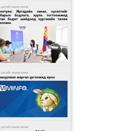
 цагийн өмнө өмнө
Энхтуяа: Иргэдийн санал, хүсэлтийг
лбарын бодлого, хууль тогтоомжид
сган бодит шийдэлд хүргэхийн төлөө
иллана
 цагийн өмнө өмнө
засуулвал жаргал үргэлжид ирнэ
 цагийн өмнө өмнө