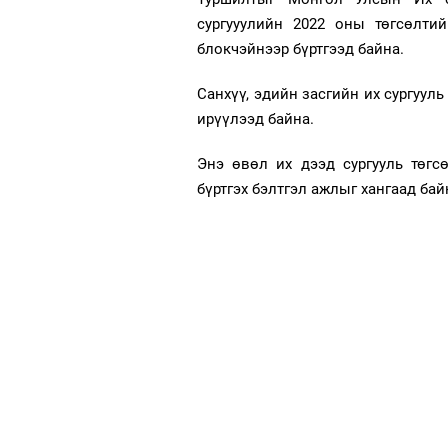
сургууулийн 2022 оны төгсөлти
блокчэйнээр бүртгээд байна.
Санхүү, эдийн засгийн их сургууль
ирүүлээд байна.
Энэ өвөл их дээд сургууль төгс
бүртгэх бэлтгэл ажлыг хангаад ба