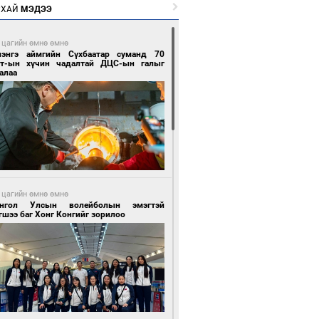
РХАЙ
МЭДЭЭ
 цагийн өмнө өмнө
лэнгэ аймгийн Сүхбаатар суманд 70
т-ын хүчин чадалтай ДЦС-ын галыг
алаа
 цагийн өмнө өмнө
нгол Улсын волейболын эмэгтэй
шээ баг Хонг Конгийг зорилоо