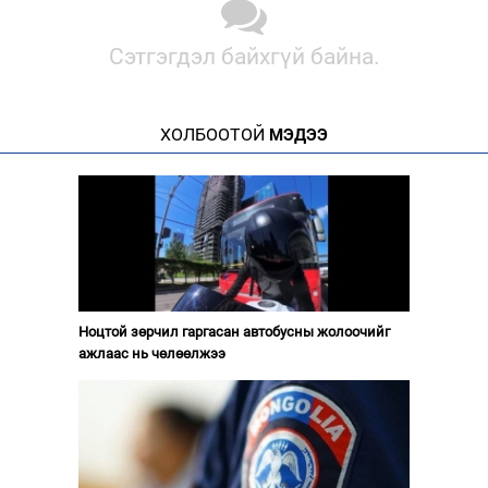
Сэтгэгдэл байхгүй байна.
ХОЛБООТОЙ
МЭДЭЭ
Ноцтой зөрчил гаргасан автобусны жолоочийг
ажлаас нь чөлөөлжээ