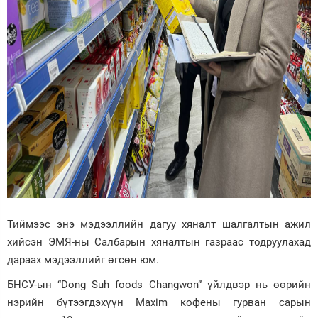
Тиймээс энэ мэдээллийн дагуу хяналт шалгалтын ажил
хийсэн ЭМЯ-ны Салбарын хяналтын газраас тодруулахад
дараах мэдээллийг өгсөн юм.
БНСУ-ын “Dong Suh foods Changwon” үйлдвэр нь өөрийн
нэрийн бүтээгдэхүүн Maxim кофены гурван сарын