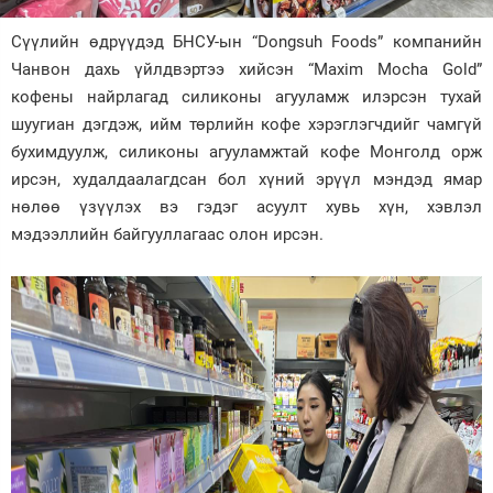
Зурхай
Сүүлийн өдрүүдэд БНСУ-ын “Dongsuh Foods” компанийн
Чанвон дахь үйлдвэртээ хийсэн “Maxim Mocha Gold”
кофены найрлагад силиконы агууламж илэрсэн тухай
шуугиан дэгдэж, ийм төрлийн кофе хэрэглэгчдийг чамгүй
бухимдуулж, силиконы агууламжтай кофе Монголд орж
ирсэн, худалдаалагдсан бол хүний эрүүл мэндэд ямар
нөлөө үзүүлэх вэ гэдэг асуулт хувь хүн, хэвлэл
мэдээллийн байгууллагаас олон ирсэн.