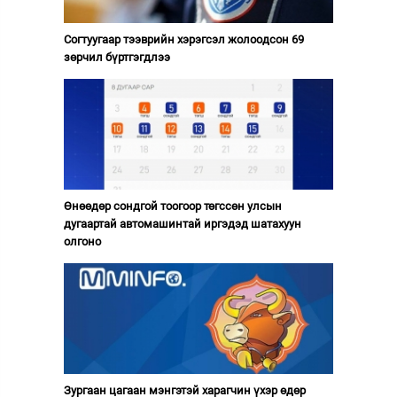
Согтуугаар тээврийн хэрэгсэл жолоодсон 69
зөрчил бүртгэгдлээ
Өнөөдөр сондгой тоогоор төгссөн улсын
дугаартай автомашинтай иргэдэд шатахуун
олгоно
Зургаан цагаан мэнгэтэй харагчин үхэр өдөр