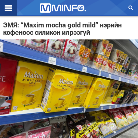
Эхлэл
ЭМЯ: “Maxim mocha gold mild” нэрийн
кофеноос силикон илрээгүй
Цаг агаар
Валют ханш
Улс төр
Эдийн засаг
Үзэл бодол
Спорт
Нийгэм
Дэлхий
Энтертайнмэнт