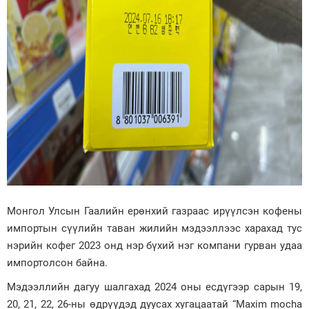
Монгол Улсын Гаалийн ерөнхий газраас ирүүлсэн кофены
импортын сүүлийн таван жилийн мэдээллээс харахад тус
нэрийн кофег 2023 онд нэр бүхий нэг компани гурван удаа
импортолсон байна.
Мэдээллийн дагуу шалгахад 2024 оны есдүгээр сарын 19,
20, 21, 22, 26-ны өдрүүдэд дуусах хугацаатай “Maxim mocha