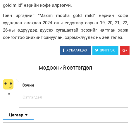
gold mild” нэрийн кофе илрээгүй.
Гэвч иргэдийг “Maxim mocha gold mild” нэрийн кофе
худалдан авахдаа 2024 оны есдүгээр сарын 19, 20, 21, 22,
26-ны өдрүүдэд дуусах хугацаатай эсэхийг нягтлан харж
сонголтоо хийхийг сануулан, сэрэмжлүүлэх нь зөв гэлээ.
ХУВААЛЦАХ
ЖИРГЭХ
МЭДЭЭНИЙ
СЭТГЭГДЭЛ
Цагаар