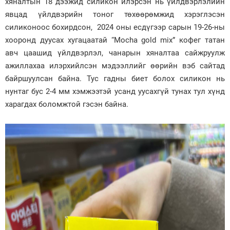
хяналтын 18 дээжид силикон илэрсэн нь үйлдвэрлэлийн
явцад үйлдвэрийн тоног төхөөрөмжид хэрэглэсэн
силиконоос бохирдсон, 2024 оны есдүгээр сарын 19-26-ны
хооронд дуусах хугацаатай “Mocha gold mix” кофег татан
авч цаашид үйлдвэрлэл, чанарын хяналтаа сайжруулж
ажиллахаа илэрхийлсэн мэдээллийг өөрийн вэб сайтад
байршуулсан байна. Тус гадны биет болох силикон нь
нунтаг бус 2-4 мм хэмжээтэй усанд уусахгүй тунах тул хүнд
харагдах боломжтой гэсэн байна.