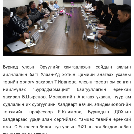
Буриад улсын Эрүүлийг хамгаалахын сайдын ажлын
айлчлалын багт Улаан-Үд хотын Цөмийн анагаах ухааны
төвийн орлогч захирал Т.Иванова, улсын төсөвт эм ханган
нийлүүлэх “Бурядфармация” байгууллагын ерөнхий
захирал Б.Цыренов, Москвагийн Анагаах ухааан, нүүр ам
судлалын их сургуулийн Халдварт өвчин, эпидемиологийн
тэнхмийн профессор Е.Климова, Буриадын ДОХ-ын
халдвараас урьдчилан сэргийлэх, тэмцэх төвийн ерөнхий
эмч С.Баглаева болон тус улсын ЭХЯ-ны холбогдох албан