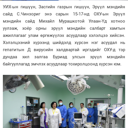
УИХ-ын гишүүн, Засгийн газрын гишүүн, Эрүүл мэндийн
Зурхай
сайд С.Чинзориг энэ сарын 15-17-нд ОХУ-ын Эрүүл
мэндийн сайд Михайл Мурашкотой Улаан-Үд хотноо
уулзаж, хоёр орны эрүүл мэндийн салбарт хамтын
ажиллагааг улам өргөжүүлэх асуудлаар хэлэлцээ хийсэн.
Хэлэлцээний хүрээнд шийдэлд хүрсэн нэг асуудал нь
гепатитын Д вирусийн халдвартай иргэдийг ОХУ-д тэр
дундаа хил залгаа Буриад улсын эрүүл мэндийн
байгууллагад эмчлэх асуудлаар тохиролцоонд хүрсэн юм.