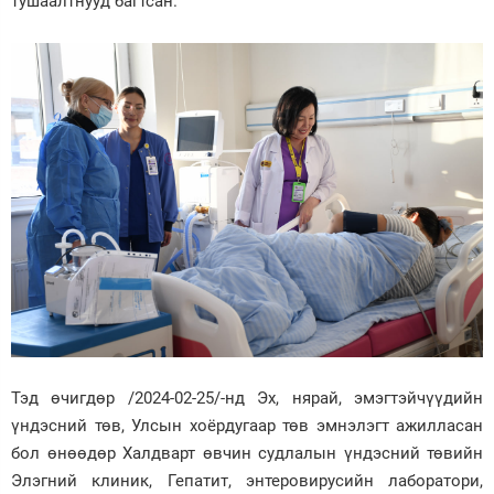
тушаалтнууд багтсан.
Тэд өчигдөр /2024-02-25/-нд Эх, нярай, эмэгтэйчүүдийн
үндэсний төв, Улсын хоёрдугаар төв эмнэлэгт ажилласан
бол өнөөдөр Халдварт өвчин судлалын үндэсний төвийн
Элэгний клиник, Гепатит, энтеровирусийн лаборатори,