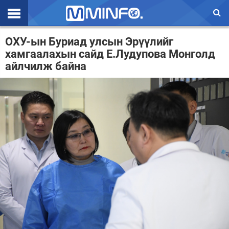
Эхлэл
ОХУ-ын Буриад улсын Эрүүлийг
хамгаалахын сайд Е.Лудупова Монголд
Цаг агаар
айлчилж байна
Валют ханш
Улс төр
Эдийн засаг
Үзэл бодол
Спорт
Нийгэм
Дэлхий
Энтертайнмэнт