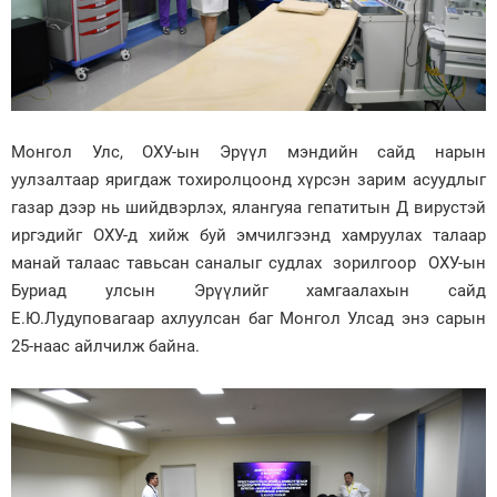
Монгол Улс, ОХУ-ын Эрүүл мэндийн сайд нарын
уулзалтаар яригдаж тохиролцоонд хүрсэн зарим асуудлыг
газар дээр нь шийдвэрлэх, ялангуяа гепатитын Д вирустэй
иргэдийг ОХУ-д хийж буй эмчилгээнд хамруулах талаар
манай талаас тавьсан саналыг судлах зорилгоор ОХУ-ын
Буриад улсын Эрүүлийг хамгаалахын сайд
Е.Ю.Лудуповагаар ахлуулсан баг Монгол Улсад энэ сарын
25-наас айлчилж байна.