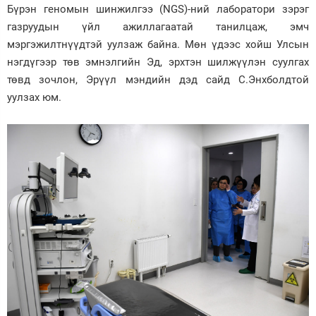
Бүрэн геномын шинжилгээ (NGS)-ний лаборатори зэрэг
газруудын үйл ажиллагаатай танилцаж, эмч
мэргэжилтнүүдтэй уулзаж байна. Мөн үдээс хойш Улсын
нэгдүгээр төв эмнэлгийн Эд, эрхтэн шилжүүлэн суулгах
төвд зочлон, Эрүүл мэндийн дэд сайд С.Энхболдтой
уулзах юм.