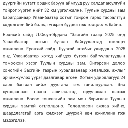
дүүргийн нутагт орших баруун аймгууд руу салдаг аюулгүйн
тойрог хүртэл нийт 32 км үргэлжилнэ. Туулын хурдны зам
баригдсанаар Улаанбаатар хотыг тойрон гарах тасралтгүй
хөдөлгөөн бий болж, түгжрэл буурна гэж тооцоолж байна.
Ерөнхий сайд Л.Оюун-Эрдэнэ “Засгийн газар 2025 онд
Улаанбаатар хотын бүтээн байгуулалтад төвлөрч
ажиллана. Ерөнхий сайд Шуурхай штабыг удирдана. 2025
онд Улаанбаатар хотод хийгдэх бүтээн байгуулалтуудын
томоохон хэсэг Туулын хурдны зам. Өнгөрсөн долоо
хоногийн Засгийн газрын хуралдаанаар хэлэлцэж, ажлыг
эрчимжүүлэх үүрэг даалгавар өгсөн. Хотын удирдлагууд 24
сард багтаан хийж дуусгана гэж танилцуулсан. Энэ
хугацаанаас наана ашиглалтад оруулахаар шахаж
ажиллана. Босоо тэнхлэгийн зам мөн баригдаж Туулын
хурдны замтай огтлолцоно. Төлөвлөсөн ажлаа хийнэ,
шаардлагатай арга хэмжээг шуурхай авч ажиллана гэж
мэдэгдлээ.