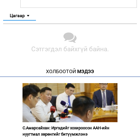
Цагаар
Сэтгэгдэл байхгүй байна.
ХОЛБООТОЙ
МЭДЭЭ
С.Амарсайхан: Иргэдийг хохироосон ААН-ийн
нуугтмал хөрөнгийг битүүмжлэнэ