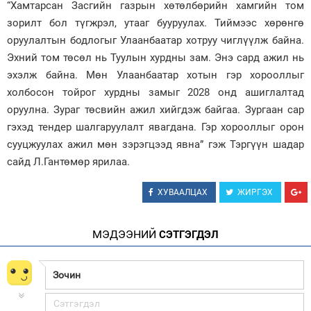
“Хамтарсан Засгийн газрын хөтөлбөрийн хамгийн том
зорилт бол түгжрэл, утааг бууруулах. Тиймээс хөрөнгө
оруулалтын бодлогыг Улаанбаатар хотруу чиглүүлж байна.
Эхний том төсөл нь Туулын хурдны зам. Энэ сард ажил нь
эхэлж байна. Мөн Улаанбаатар хотын гэр хорооллыг
холбосон тойрог хурдны замыг 2028 онд ашиглалтад
оруулна. Зураг төсвийн ажил хийгдэж байгаа. Зургаан сар
гэхэд тендер шалгаруулалт явагдана. Гэр хорооллыг орон
сууцжуулах ажил мөн зэрэгцээд явна” гэж Тэргүүн шадар
сайд Л.Гантөмөр ярилаа.
ХУВААЛЦАХ
ЖИРГЭХ
МЭДЭЭНИЙ
СЭТГЭГДЭЛ