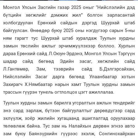
Монгол Улсын Засгийн газар 2025 оныг “Нийслэлийн дэд
Зурхай
бүтцийн хөгжлийг дэмжих жил” болгон зарласантай
холбогдуулан Ерөнхий сайдын дэргэд Шуурхай штаб
байгуулсан. Өнөөдөр буюу 2025 оны нэгдүгээр сарын 5-ны
ням гарагт тус Шуурхай штаб хуралдаж Туулын хурдны
замын төслийн ажлыг эрчимжүүлэхээр боллоо. Хурлын
дараа Ерөнхий сайд Л.Оюун-Эрдэнэ, Монгол Улсын Тэргүүн
шадар сайд бөгөөд Эдийн засаг, хөгжлийн сайд
Л.Гантөмөр, Зам, тээврийн сайд Б.Дэлгэрсайхан,
Нийслэлийн Засаг дарга бөгөөд Улаанбаатар хотын
Захирагч Х.Нямбаатар нарын хамт Туулын хурдны замын
трассын гүүрэн тунель огтлолцох цэгт ажиллалаа.
Туулын хурдны замын барилга угсралтын ажлын тендерийг
энэ сард зарлаж, бүтээн байгуулалтыг дөрөвдүгээр сард
эхлүүлж, хоёр жилийн хугацаанд ашиглалтад оруулахаар
төлөвлөж байна. Тус зам нь Налайхын дөрвөн эгнээ авто
зам буюу Баянзүрхийн гүүрээс эхэлж, Сонгинохайрхан