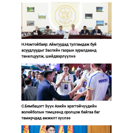
Н.Номтойбаяр: Аймгуудад тулгамдаж буй
асуудлуудыг Засгийн газрын хуралдаанд
танилцуулж, шийдвэрлүүлнэ
С.Бямбацогт Зүүн Азийн эрэгтэйчүүдийн
волейболын тэмцээнд оролцож байгаа баг
тамирчдад амжилт хүслээ