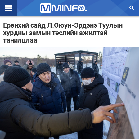
Эхлэл
Ерөнхий сайд Л.Оюун-Эрдэнэ Туулын
хурдны замын төслийн ажилтай
Цаг агаар
танилцлаа
Валют ханш
Улс төр
Эдийн засаг
Үзэл бодол
Спорт
Нийгэм
Дэлхий
Энтертайнмэнт