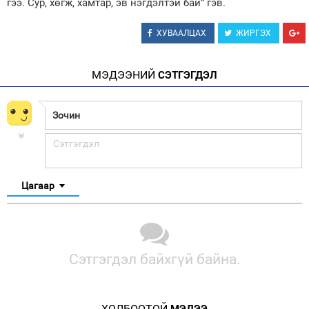
гээ. Сур, хөгж, хамтар, эв нэгдэлтэй бай” гэв.
ХУВААЛЦАХ
ЖИРГЭХ
МЭДЭЭНИЙ
СЭТГЭГДЭЛ
Цагаар
Сэтгэгдэл байхгүй байна.
ХОЛБООТОЙ
МЭДЭЭ