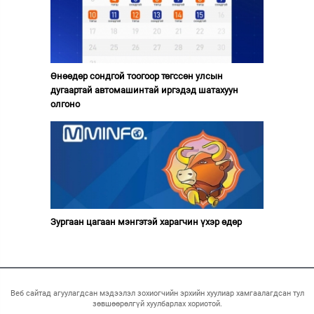
Өнөөдөр сондгой тоогоор төгссөн улсын
дугаартай автомашинтай иргэдэд шатахуун
олгоно
Зургаан цагаан мэнгэтэй харагчин үхэр өдөр
Веб сайтад агуулагдсан мэдээлэл зохиогчийн эрхийн хуулиар хамгаалагдсан тул
зөвшөөрөлгүй хуулбарлах хориотой.