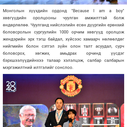
Зурхай
Монголын хүүхдийн ордонд "Because I am a boy"
хөвгүүдийн оролцооны чуулган амжилттай болж
өндөрлөлөө. Чуулганд нийслэлийн есөн дүүргийн ерөнхий
боловсролын сургуулийн 1000 орчим хөвгүүд оролцож
жендэрийн эрх тэгш байдал, хүйсээс хамаарч нөлөөлдөг
нийгмийн болон сэтгэл зүйн олон талт асуудал, сурч
боловсрох, хөгжих, амьдрах орчинд үүсдэг
бэрхшээлүүдийнхээ талаар хэлэлцэж, салбар салбарын
мэргэжилтний илтгэлийг сонслоо.