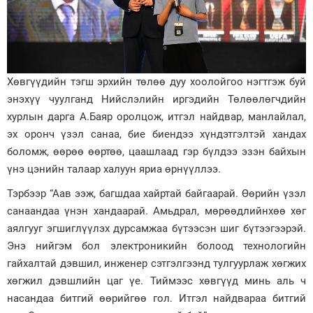
Хөвгүүдийн тэгш эрхийн төлөө дуу хоолойгоо нэгтгэж буй
энэхүү чуулганд Нийслэлийн иргэдийн Төлөөлөгчдийн
хурлын дарга А.Баяр оролцож, итгэл найдвар, манлайлал,
эх оронч үзэл санаа, бие биендээ хүндэтгэлтэй хандах
боломж, өөрөө өөртөө, цаашлаад гэр бүлдээ эзэн байхын
үнэ цэнийн талаар халуун яриа өрнүүллээ.
Тэрбээр “Аав ээж, багшдаа хайртай байгаарай. Өөрийн үзэл
санаандаа үнэн хандаарай. Амьдрал, мөрөөдлийнхөө хөг
аялгууг эгшиглүүлэх дурсамжаа бүтээсэн шиг бүтээгээрэй.
Энэ нийгэм бол электроникийн болоод технологийн
гайхалтай дэвшил, инженер сэтгэлгээнд тулгуурлаж хөгжих
хөгжил дэвшлийн цаг үе. Тиймээс хөвгүүд минь аль ч
насандаа битгий өөрийгөө гол. Итгэл найдвараа битгий