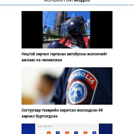
Ноцтой зөрчил гаргасан автобусны жолоочийг
ажлаас нь чөлөөлжээ
Согтуугаар тээврийн хэрэгсэл жолоодсон 69
зөрчил бүртгэгдлээ