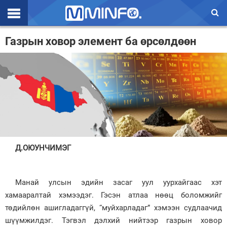
Эхлэл
Газрын ховор элемент ба өрсөлдөөн
Цаг агаар
Валют ханш
Улс төр
Эдийн засаг
Үзэл бодол
Д.ОЮУНЧИМЭГ
Спорт
Нийгэм
Манай улсын эдийн засаг уул уурхайгаас хэт
хамааралтай хэмээдэг. Гэсэн атлаа нөөц боломжийг
Дэлхий
төдийлөн ашигладаггүй, “муйхарладаг” хэмээн судлаачид
шүүмжилдэг. Тэгвэл дэлхий нийтээр газрын ховор
Энтертайнмэнт