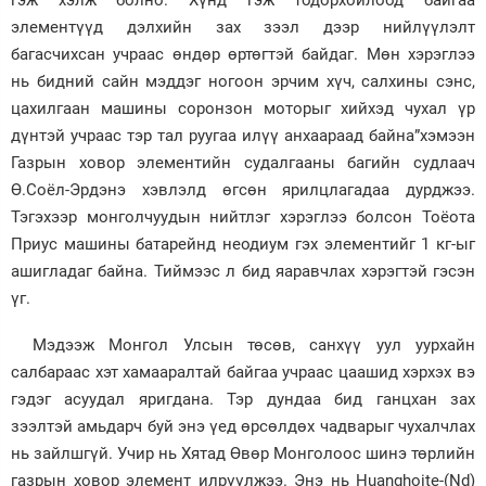
элементүүд дэлхийн зах зээл дээр нийлүүлэлт
багасчихсан учраас өндөр өртөгтэй байдаг. Мөн хэрэглээ
нь бидний сайн мэддэг ногоон эрчим хүч, салхины сэнс,
цахилгаан машины соронзон моторыг хийхэд чухал үр
дүнтэй учраас тэр тал руугаа илүү анхаараад байна”хэмээн
Газрын ховор элементийн судалгааны багийн судлаач
Ө.Соёл-Эрдэнэ хэвлэлд өгсөн ярилцлагадаа дурджээ.
Тэгэхээр монголчуудын нийтлэг хэрэглээ болсон Тоёота
Приус машины батарейнд неодиум гэх элементийг 1 кг-ыг
ашигладаг байна. Тиймээс л бид яаравчлах хэрэгтэй гэсэн
үг.
Мэдээж Монгол Улсын төсөв, санхүү уул уурхайн
салбараас хэт хамааралтай байгаа учраас цаашид хэрхэх вэ
гэдэг асуудал яригдана. Тэр дундаа бид ганцхан зах
зээлтэй амьдарч буй энэ үед өрсөлдөх чадварыг чухалчлах
нь зайлшгүй. Учир нь Хятад Өвөр Монголоос шинэ төрлийн
газрын ховор элемент илрүүлжээ. Энэ нь Huanghoite-(Nd)