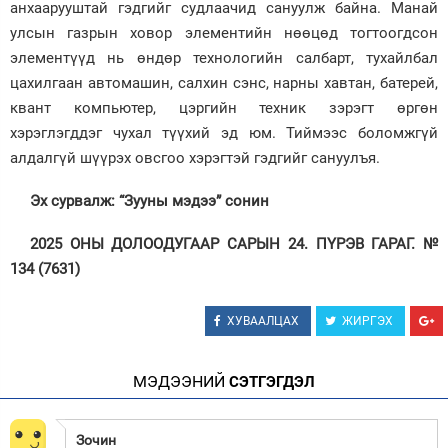
анхаарууштай гэдгийг судлаачид сануулж байна. Манай
улсын газрын ховор элементийн нөөцөд тогтоогдсон
элементүүд нь өндөр технологийн салбарт, тухайлбал
цахилгаан автомашин, салхин сэнс, нарны хавтан, батерей,
квант компьютер, цэргийн техник зэрэгт өргөн
хэрэглэгддэг чухал түүхий эд юм. Тиймээс боломжгүй
алдалгүй шүүрэх овсгоо хэрэгтэй гэдгийг сануулъя.
Эх сурвалж: “Зууны мэдээ” сонин
2025 ОНЫ ДОЛООДУГААР САРЫН 24. ПҮРЭВ ГАРАГ. №
134 (7631)
ХУВААЛЦАХ
ЖИРГЭХ
МЭДЭЭНИЙ
СЭТГЭГДЭЛ