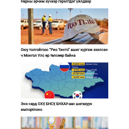
Нарны эрчим хүчээр гэрэлтдэг үйлдвэр
Оюу толгойгоос “Рио Тинто” ашиг хүртэж эхэлсэн
ч Монгол Улс өр төлсөөр байна
Энэ сард ОХУ, БНСУ, БНХАУ-аас шатахуун
импортлоно