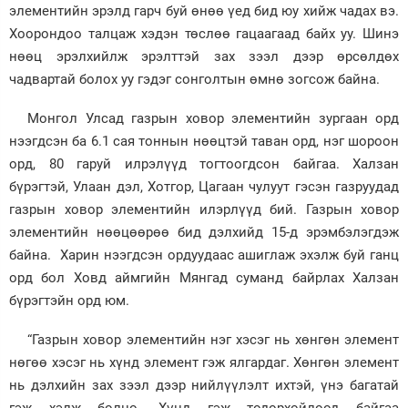
элементийн эрэлд гарч буй өнөө үед бид юу хийж чадах вэ.
Зурхай
Хоорондоо талцаж хэдэн төслөө гацаагаад байх уу. Шинэ
нөөц эрэлхийлж эрэлттэй зах зээл дээр өрсөлдөх
чадвартай болох уу гэдэг сонголтын өмнө зогсож байна.
Монгол Улсад газрын ховор элементийн зургаан орд
нээгдсэн ба 6.1 сая тоннын нөөцтэй таван орд, нэг шороон
орд, 80 гаруй илрэлүүд тогтоогдсон байгаа. Халзан
бүрэгтэй, Улаан дэл, Хотгор, Цагаан чулуут гэсэн газруудад
газрын ховор элементийн илэрлүүд бий. Газрын ховор
элементийн нөөцөөрөө бид дэлхийд 15-д эрэмбэлэгдэж
байна. Харин нээгдсэн ордуудаас ашиглаж эхэлж буй ганц
орд бол Ховд аймгийн Мянгад суманд байрлах Халзан
бүрэгтэйн орд юм.
“Газрын ховор элементийн нэг хэсэг нь хөнгөн элемент
нөгөө хэсэг нь хүнд элемент гэж ялгардаг. Хөнгөн элемент
нь дэлхийн зах зээл дээр нийлүүлэлт ихтэй, үнэ багатай
гэж хэлж болно. Хүнд гэж тодорхойлоод байгаа