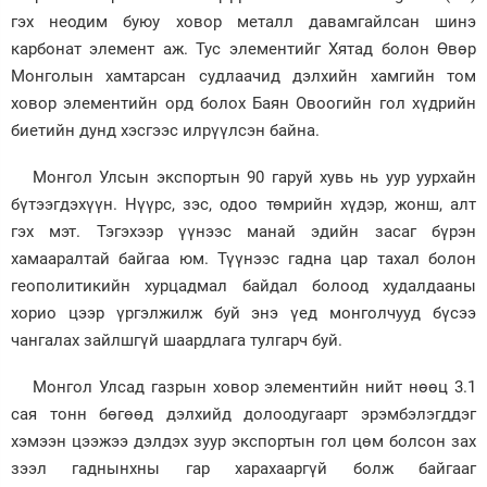
гэх неодим буюу ховор металл давамгайлсан шинэ
карбонат элемент аж. Тус элементийг Хятад болон Өвөр
Монголын хамтарсан судлаачид дэлхийн хамгийн том
ховор элементийн орд болох Баян Овоогийн гол хүдрийн
биетийн дунд хэсгээс илрүүлсэн байна.
Монгол Улсын экспортын 90 гаруй хувь нь уур уурхайн
бүтээгдэхүүн. Нүүрс, зэс, одоо төмрийн хүдэр, жонш, алт
гэх мэт. Тэгэхээр үүнээс манай эдийн засаг бүрэн
хамааралтай байгаа юм. Түүнээс гадна цар тахал болон
геополитикийн хурцадмал байдал болоод худалдааны
хорио цээр үргэлжилж буй энэ үед монголчууд бүсээ
чангалах зайлшгүй шаардлага тулгарч буй.
Монгол Улсад газрын ховор элементийн нийт нөөц 3.1
сая тонн бөгөөд дэлхийд долоодугаарт эрэмбэлэгддэг
хэмээн цээжээ дэлдэх зуур экспортын гол цөм болсон зах
зээл гаднынхны гар харахааргүй болж байгааг