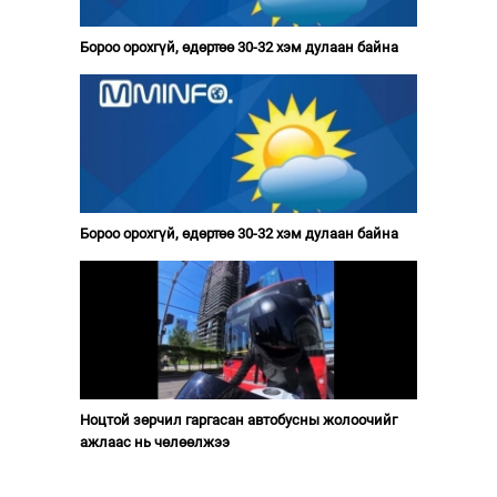
Бороо орохгүй, өдөртөө 30-32 хэм дулаан байна
Бороо орохгүй, өдөртөө 30-32 хэм дулаан байна
Ноцтой зөрчил гаргасан автобусны жолоочийг
ажлаас нь чөлөөлжээ