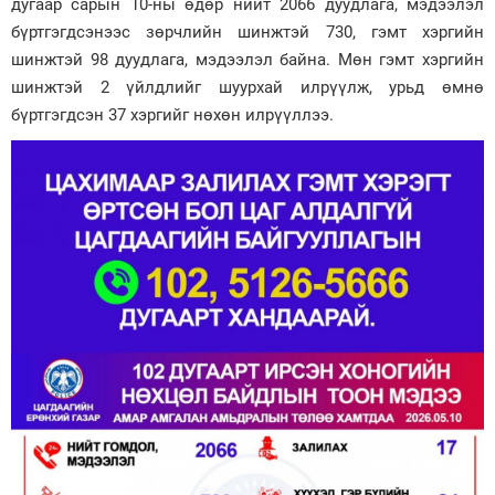
дугаар сарын 10-ны өдөр нийт 2066 дуудлага, мэдээлэл
бүртгэгдсэнээс зөрчлийн шинжтэй 730, гэмт хэргийн
Зурхай
шинжтэй 98 дуудлага, мэдээлэл байна. Мөн гэмт хэргийн
шинжтэй 2 үйлдлийг шуурхай илрүүлж, урьд өмнө
бүртгэгдсэн 37 хэргийг нөхөн илрүүллээ.