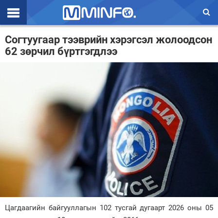
Эхлэл
Согтуугаар тээврийн хэрэгсэл жолоодсон
62 зөрчил бүртгэгдлээ
Цаг агаар
Валют ханш
Улс төр
Эдийн засаг
Үзэл бодол
Спорт
Нийгэм
Дэлхий
Цагдаагийн байгууллагын 102 тусгай дугаарт 2026 оны 05
Энтертайнмэнт