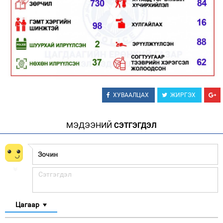
ХУВААЛЦАХ
ЖИРГЭХ
МЭДЭЭНИЙ
СЭТГЭГДЭЛ
Цагаар