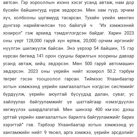
автсан. Гэр хорооллын ихэнх хэсэг усанд автаж, нам дор
бүсийн байшингууд нурж эвдэрсэн. Мөн зам гүүр, эрчим
хүч, холбооны шугамууд тасарсан. Тухайн үеийн мөнгөн
дүнгээр нарийвчилсан тоо байхгүй ч “Их хэмжээний
хохирол” гэж архивд тэмдэглэгдсэн байдаг. Харин 2023
оны үерт 128,000 гаруй хүн өртөж, 20,000 орчим иргэнийг
нүүлгэн шилжүүлж байсан. Энэ үерээр 54 байшин, 15 гэр
нурсан бөгөөд 141 орон сууцны барилгын зоорины давхар
усанд автаж, хийц эвдэрсэн. Мөн 500 гаруй автомашин
эвдэрсэн. 2023 оны үерийн нийт хохирол 50.2 тэрбум
төгрөг гэсэн тооцоолол гарсан. Тиймээс Улаанбаатар
хотын хэмжээнд үерийн хамгаалалтын нэгдсэн системийг
бүрдүүлж, үерийн аюултай бүсүүдэд далан, суваг, ус
зайлуулах байгууламжийг үе шаттайгаар нэмэгдүүлэн
хөгжүүлэх шаардлагатай. Мөн
шинээр 400 км-ээс
дээш
урттай үерийн хамгаалалтын барилга байгууламжийг барих
хэрэгтэй” гэв. Тэрбээр Улаанбаатар хотын хэмжээнд ус
хангамжийн нийт 9 төсөл, арга хэмжээ, үерийн эрсдэлийг