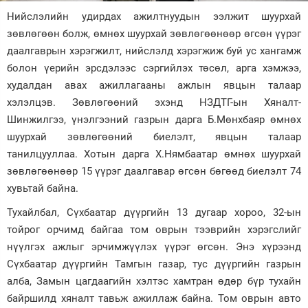
Нийслэлийн удирдах ажилтнуудын ээлжит шуурхай
Зурхай
зөвлөгөөн болж, өмнөх шуурхай зөвлөгөөнөөр өгсөн үүрэг
даалгаврын хэрэгжилт, нийслэлд хэрэгжиж буй ус хангамж
болон үерийн эрсдэлээс сэргийлэх төсөл, арга хэмжээ,
худалдан авах ажиллагааны ажлын явцын талаар
хэлэлцэв. Зөвлөгөөний эхэнд НЗДТГ-ын Хяналт-
Шинжилгээ, үнэлгээний газрын дарга Б.Мөнхбаяр өмнөх
шуурхай зөвлөгөөний биелэлт, явцын талаар
танилцууллаа. Хотын дарга Х.Нямбаатар өмнөх шуурхай
зөвлөгөөнөөр 15 үүрэг даалгавар өгсөн бөгөөд биелэлт 74
хувьтай байна.
Тухайлбал, Сүхбаатар дүүргийн 13 дугаар хороо, 32-ын
тойрог орчимд байгаа том оврын тээврийн хэрэгслийг
нүүлгэх ажлыг эрчимжүүлэх үүрэг өгсөн. Энэ хүрээнд
Сүхбаатар дүүргийн Тамгын газар, тус дүүргийн газрын
алба, Замын цагдаагийн хэлтэс хамтран өдөр бүр тухайн
байршилд хяналт тавьж ажиллаж байна. Том оврын авто