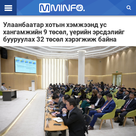
Эхлэл
Улаанбаатар хотын хэмжээнд ус
хангамжийн 9 төсөл, үерийн эрсдэлийг
Цаг агаар
бууруулах 32 төсөл хэрэгжиж байна
Валют ханш
Улс төр
Эдийн засаг
Үзэл бодол
Спорт
Нийгэм
Дэлхий
Энтертайнмэнт