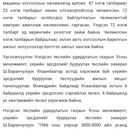
машины зогсоолын нөлөөлөлд өртсөн 47 нэгж талбараас
23 нэгж талбарыг нөхөх олговортойгоор чөлөөлсөн, 12
нэгж талбарыг холбогдох байгууллагын төлөөлөлтэй
хамтран ажиллаж нөлөөллөөс гаргасан. Үлдсэн 12 нэгж
талбарт эд хөрөнгийн үнэлгээг хийж байна. Чөлөөлсөн
нэгж талбарын байршлаас эхлэн авто зогсоолын барилгын
ажлыг эхлүүлэхээр бэлтгэл ажлыг хангаж байна.
Үргэлжлүүлэн Нэгдсэн төслийн удирдлагын газрын Усны
менежмент, үерийн эрсдэлийг бууруулах төслийн захирал
Ш.Баранчулуун Улаанбаатар хотод хэрэгжиж буй үерийн
эрсдэлийг бууруулах төслүүдийн ажлын явцыг
танилцуулав. Өнөөдрийн байдлаар Улаанбаатар хотын 6
байршилд үерийн эрсдэлээс сэргийлэх төсөл, 4 байршилд
ус хангамжийн төсөл хэрэгжиж байна.
Нэгдсэн төслийн удирдлагын газрын Усны менежмент,
үерийн эрсдэлийг бууруулах төслийн захирал
Ш.Баранчулуун “1966 оны үерээр 3000-5000 айл усанд