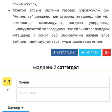
эрчимжүүлэх,
Монгол Улсын Засгийн газраас хэрэгжүүлж буй
“Чөлөөлье” санаачилгын хүрээнд зөвшөөрлийн үйл
ажиллагааг цахимжуулах, нэгдсэн удирдлагад
шилжүүлсэнтэй холбогдуулан тус үйлчилгээг жигдрэх
хугацаанд 7 хоног бүр Захирагчийн ажлын алба
тайланг, танилцуулах зэрэг үүрэг даалгавар өглөө.
ХУВААЛЦАХ
ЖИРГЭХ
МЭДЭЭНИЙ
СЭТГЭГДЭЛ
Цагаар