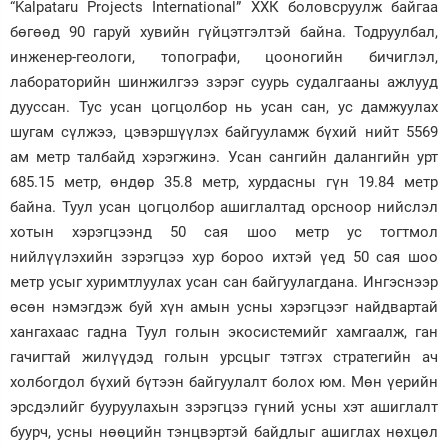
“Kalpataru Projects International” ХХК боловсруулж байгаа
бөгөөд 90 гаруй хувийн гүйцэтгэлтэй байна. Тодруулбал,
инженер-геологи, топографи, цооногийн бичиглэл,
лабораторийн шинжилгээ зэрэг суурь судалгааны ажлууд
дууссан. Тус усан цогцолбор нь усан сан, ус дамжуулах
шугам сүлжээ, цэвэршүүлэх байгууламж бүхий нийт 5569
ам метр талбайд хэрэгжинэ. Усан сангийн далангийн урт
685.15 метр, өндөр 35.8 метр, хурдасны гүн 19.84 метр
байна. Туул усан цогцолбор ашиглалтад орсноор нийслэл
хотын хэрэгцээнд 50 сая шоо метр ус тогтмол
нийлүүлэхийн зэрэгцээ хур бороо ихтэй үед 50 сая шоо
метр усыг хуримтлуулах усан сан байгуулагдана. Ингэснээр
өсөн нэмэгдэж буй хүн амын усны хэрэгцээг найдвартай
хангахаас гадна Туул голын экосистемийг хамгаалж, ган
гачигтай жилүүдэд голын урсцыг тэтгэх стратегийн ач
холбогдол бүхий бүтээн байгуулалт болох юм. Мөн үерийн
эрсдэлийг бууруулахын зэрэгцээ гүний усны хэт ашиглалт
буурч, усны нөөцийн тэнцвэртэй байдлыг ашиглах нөхцөл