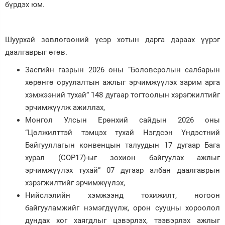
бүрдэх юм.
Шуурхай зөвлөгөөний үеэр хотын дарга дараах үүрэг
даалгаврыг өгөв.
Засгийн газрын 2026 оны “Боловсролын салбарын
хөрөнгө оруулалтын ажлыг эрчимжүүлэх зарим арга
хэмжээний тухай” 148 дугаар тогтоолын хэрэгжилтийг
эрчимжүүлж ажиллах,
Монгол Улсын Ерөнхий сайдын 2026 оны
“Цөлжилттэй тэмцэх тухай Нэгдсэн Үндэстний
Байгууллагын конвенцын талуудын 17 дугаар Бага
хурал (СОР17)-ыг зохион байгуулах ажлыг
эрчимжүүлэх тухай” 07 дугаар албан даалгаврын
хэрэгжилтийг эрчимжүүлэх,
Нийслэлийн хэмжээнд тохижилт, ногоон
байгууламжийг нэмэгдүүлж, орон сууцны хороолол
дундах хог хаягдлыг цэвэрлэх, тээвэрлэх ажлыг