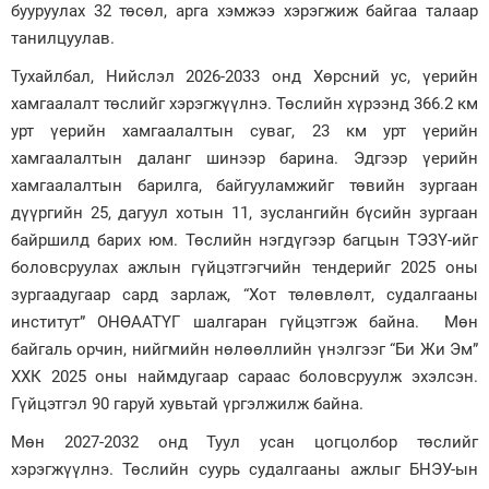
бууруулах 32 төсөл, арга хэмжээ хэрэгжиж байгаа талаар
танилцуулав.
Тухайлбал, Нийслэл 2026-2033 онд Хөрсний ус, үерийн
хамгаалалт төслийг хэрэгжүүлнэ. Төслийн хүрээнд 366.2 км
урт үерийн хамгаалалтын суваг, 23 км урт үерийн
хамгаалалтын даланг шинээр барина. Эдгээр үерийн
хамгаалалтын барилга, байгууламжийг төвийн зургаан
дүүргийн 25, дагуул хотын 11, зуслангийн бүсийн зургаан
байршилд барих юм. Төслийн нэгдүгээр багцын ТЭЗҮ-ийг
боловсруулах ажлын гүйцэтгэгчийн тендерийг 2025 оны
зургаадугаар сард зарлаж, “Хот төлөвлөлт, судалгааны
институт” ОНӨААТҮГ шалгаран гүйцэтгэж байна. Мөн
байгаль орчин, нийгмийн нөлөөллийн үнэлгээг “Би Жи Эм”
ХХК 2025 оны наймдугаар сараас боловсруулж эхэлсэн.
Гүйцэтгэл 90 гаруй хувьтай үргэлжилж байна.
Мөн 2027-2032 онд Туул усан цогцолбор төслийг
хэрэгжүүлнэ. Төслийн суурь судалгааны ажлыг БНЭУ-ын