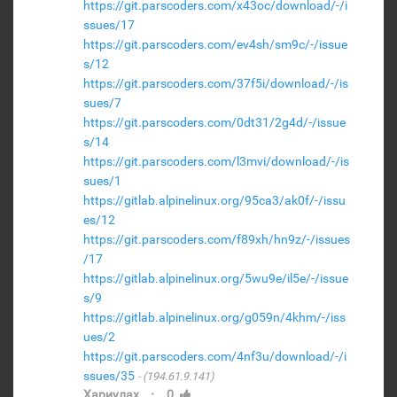
https://git.parscoders.com/x43oc/download/-/i
ssues/17
https://git.parscoders.com/ev4sh/sm9c/-/issue
s/12
https://git.parscoders.com/37f5i/download/-/is
sues/7
https://git.parscoders.com/0dt31/2g4d/-/issue
s/14
https://git.parscoders.com/l3mvi/download/-/is
sues/1
https://gitlab.alpinelinux.org/95ca3/ak0f/-/issu
es/12
https://git.parscoders.com/f89xh/hn9z/-/issues
/17
https://gitlab.alpinelinux.org/5wu9e/il5e/-/issue
s/9
https://gitlab.alpinelinux.org/g059n/4khm/-/iss
ues/2
https://git.parscoders.com/4nf3u/download/-/i
ssues/35
(194.61.9.141)
·
Хариулах
0