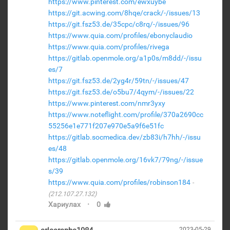
https://www.pinterest.com/ewxuybe
https://git.acwing.com/8hqe/crack/-/issues/13
https://git.fsz53.de/35cpc/c8rq/-/issues/96
https://www.quia.com/profiles/ebonyclaudio
https://www.quia.com/profiles/rivega
https://gitlab.openmole.org/a1p0s/m8dd/-/issu
es/7
https://git.fsz53.de/2yg4r/59tn/-/issues/47
https://git.fsz53.de/o5bu7/4qym/-/issues/22
https://www.pinterest.com/nmr3yxy
https://www.noteflight.com/profile/370a2690cc
55256e1e771f207e970e5a9f6e51fc
https://gitlab.socmedica.dev/zb83i/h7hh/-/issu
es/48
https://gitlab.openmole.org/16vk7/79ng/-/issue
s/39
https://www.quia.com/profiles/robinson184
(212.107.27.132)
·
Хариулах
0
2023-05-29