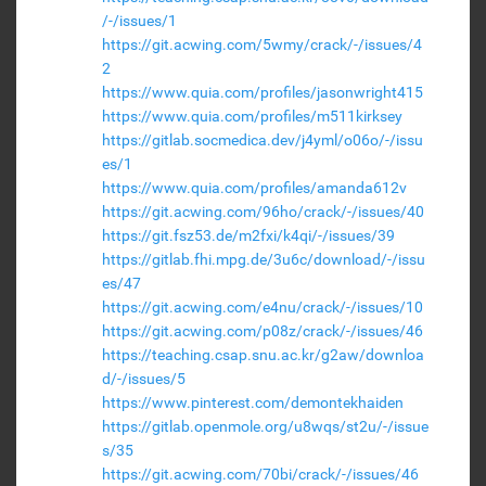
/-/issues/1
https://git.acwing.com/5wmy/crack/-/issues/4
2
https://www.quia.com/profiles/jasonwright415
https://www.quia.com/profiles/m511kirksey
https://gitlab.socmedica.dev/j4yml/o06o/-/issu
es/1
https://www.quia.com/profiles/amanda612v
https://git.acwing.com/96ho/crack/-/issues/40
https://git.fsz53.de/m2fxi/k4qi/-/issues/39
https://gitlab.fhi.mpg.de/3u6c/download/-/issu
es/47
https://git.acwing.com/e4nu/crack/-/issues/10
https://git.acwing.com/p08z/crack/-/issues/46
https://teaching.csap.snu.ac.kr/g2aw/downloa
d/-/issues/5
https://www.pinterest.com/demontekhaiden
https://gitlab.openmole.org/u8wqs/st2u/-/issue
s/35
https://git.acwing.com/70bi/crack/-/issues/46