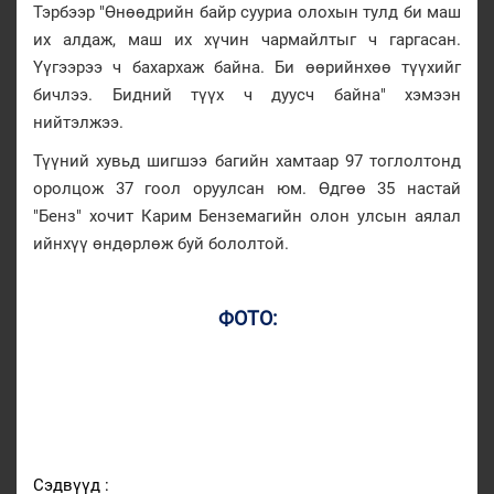
Тэрбээр "Өнөөдрийн байр сууриа олохын тулд би маш
их алдаж, маш их хүчин чармайлтыг ч гаргасан.
Үүгээрээ ч бахархаж байна. Би өөрийнхөө түүхийг
бичлээ. Бидний түүх ч дуусч байна" хэмээн
нийтэлжээ.
Түүний хувьд шигшээ багийн хамтаар 97 тоглолтонд
оролцож 37 гоол оруулсан юм. Өдгөө 35 настай
"Бенз" хочит Карим Бенземагийн олон улсын аялал
ийнхүү өндөрлөж буй бололтой.
ФОТО:
Сэдвүүд :