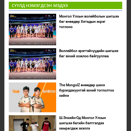
СҮҮЛД НЭМЭГДСЭН МЭДЭЭ
Монгол Улсын волейболын шигшээ
баг өнөөдөр Хятадын эсрэг
тоглоно
Воллейбол эрэгтэйчүүдийн шигшээ
баг эхний хожлоо байгууллаа
The MongolZ өнөөдөр шинэ
бүрэлдэхүүнтэй эхний тоглолтоо
хийнэ
Ш.Энхийн-Од Монгол Улсын
шигшээ багийн бэлтгэлдээ
хамрагдаж эхэллэ