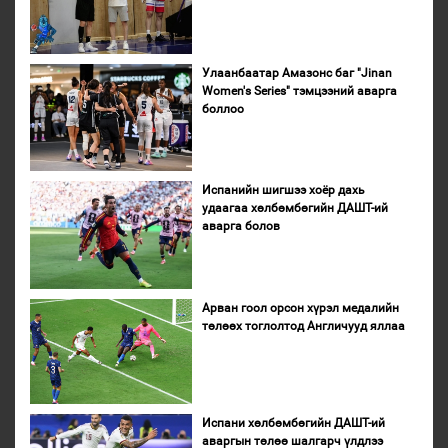
Улаанбаатар Амазонс баг "Jinan
Women's Series" тэмцээний аварга
боллоо
Испанийн шигшээ хоёр дахь
удаагаа хөлбөмбөгийн ДАШТ-ий
аварга болов
Арван гоол орсон хүрэл медалийн
төлөөх тоглолтод Англичууд яллаа
Испани хөлбөмбөгийн ДАШТ-ий
аваргын төлөө шалгарч үлдлээ