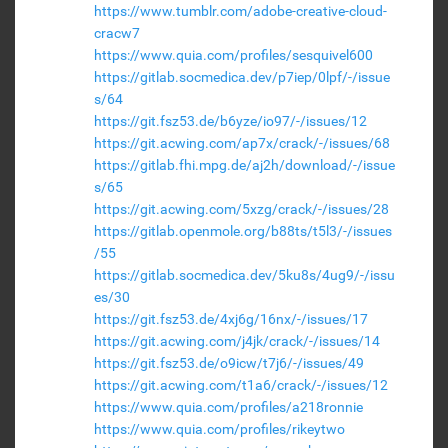
https://www.tumblr.com/adobe-creative-cloud-
cracw7
https://www.quia.com/profiles/sesquivel600
https://gitlab.socmedica.dev/p7iep/0lpf/-/issue
s/64
https://git.fsz53.de/b6yze/io97/-/issues/12
https://git.acwing.com/ap7x/crack/-/issues/68
https://gitlab.fhi.mpg.de/aj2h/download/-/issue
s/65
https://git.acwing.com/5xzg/crack/-/issues/28
https://gitlab.openmole.org/b88ts/t5l3/-/issues
/55
https://gitlab.socmedica.dev/5ku8s/4ug9/-/issu
es/30
https://git.fsz53.de/4xj6g/16nx/-/issues/17
https://git.acwing.com/j4jk/crack/-/issues/14
https://git.fsz53.de/o9icw/t7j6/-/issues/49
https://git.acwing.com/t1a6/crack/-/issues/12
https://www.quia.com/profiles/a218ronnie
https://www.quia.com/profiles/rikeytwo