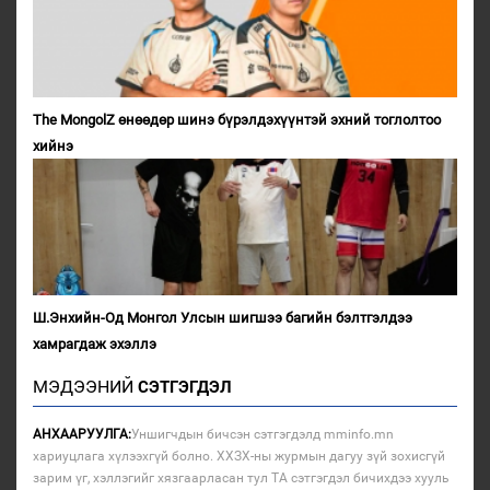
The MongolZ өнөөдөр шинэ бүрэлдэхүүнтэй эхний тоглолтоо
хийнэ
Ш.Энхийн-Од Монгол Улсын шигшээ багийн бэлтгэлдээ
хамрагдаж эхэллэ
МЭДЭЭНИЙ
СЭТГЭГДЭЛ
АНХААРУУЛГА:
Уншигчдын бичсэн сэтгэгдэлд mminfo.mn
хариуцлага хүлээхгүй болно. ХХЗХ-ны журмын дагуу зүй зохисгүй
зарим үг, хэллэгийг хязгаарласан тул ТА сэтгэгдэл бичихдээ хууль