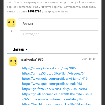
зүйн болон ёс суртахууны хэм хэмжээг хүндэтгэнэ үү. Хэм хэмжээг
зөрчсөн сэтгэгдлийг админ устгах эрхтэй. Сэтгэгдэлтэй холбоотой
санал гомдлыг
99998796
утсаар хүлээн авна.
Цагаар
mayrivorba1986
2023-06-05
https://www.pinterest.com/msp30t5
https://git.fsz53.de/g5i6g/5lbh/-/issues/64
https://www.quia.com/profiles/williams1416
https://www.quia.com/profiles/tinaki268
https://git.fsz53.de/w7us1/di9y/-/issues/63
https://gitlab.socmedica.dev/3tf1k/r6y6/-/issue
s/65
https://www.pinterest.com/h4wy1fu
https://teaching.csap.snu.ac.kr/88v0/download