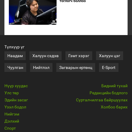
тоглогч боллоо
Түлхүүр үг
Наадам
Халуун сэдэв
Гэмт хэрэг
Халуун цэг
Чуулган
Нийтлэл
Загварын ертөнц
E-Sport
Нүүр хуудас
Бидний тухай
Улс төр
Редакцийн бодлого
Эдийн засаг
Сурталчилгаа байршуулах
Үзэл бодол
Холбоо барих
Нийгэм
Дэлхий
Спорт