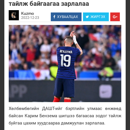
тайлж байгаагаа зарлалаа
Kuzmo
ХУВААЛЦАХ
ЖИРГЭХ
2022-12-23
Хөлбөмбөгийн ДАШТ-ийг бэртлийн улмаас өнжөөд
байсан Карим Бензема шигшээ багаасаа зодог тайлж
буйгаа цахим хуудсаараа дамжуулан зарлалаа.