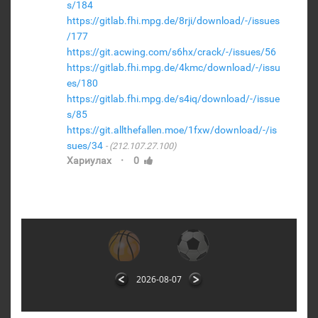
s/184
https://gitlab.fhi.mpg.de/8rji/download/-/issues
/177
https://git.acwing.com/s6hx/crack/-/issues/56
https://gitlab.fhi.mpg.de/4kmc/download/-/issu
es/180
https://gitlab.fhi.mpg.de/s4iq/download/-/issue
s/85
https://git.allthefallen.moe/1fxw/download/-/is
sues/34
(212.107.27.100)
·
Хариулах
0
2026-08-07