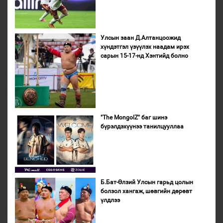
Улсын заан Д.Алтанцоожид
хүндэтгэл үзүүлэх наадам ирэх
сарын 15-17-нд Хэнтийд болно
"The MongolZ" баг шинэ
бүрэлдэхүүнээ танилцууллаа
Б.Бат-Өлзий Улсын гарьд цолын
болзол хангаж, шөвгийн дөрөвт
үлдлээ