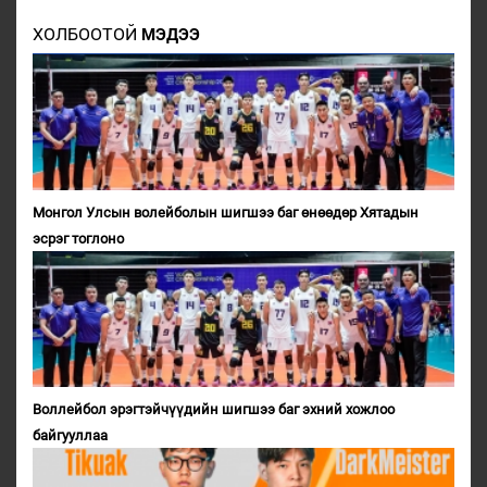
ХОЛБООТОЙ
МЭДЭЭ
Монгол Улсын волейболын шигшээ баг өнөөдөр Хятадын
эсрэг тоглоно
Воллейбол эрэгтэйчүүдийн шигшээ баг эхний хожлоо
байгууллаа