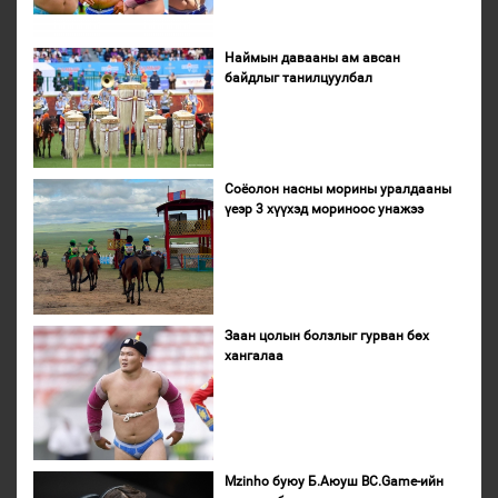
Наймын давааны ам авсан
байдлыг танилцуулбал
Соёолон насны морины уралдааны
үеэр 3 хүүхэд мориноос унажээ
Заан цолын болзлыг гурван бөх
хангалаа
Mzinho буюу Б.Аюуш BC.Game-ийн