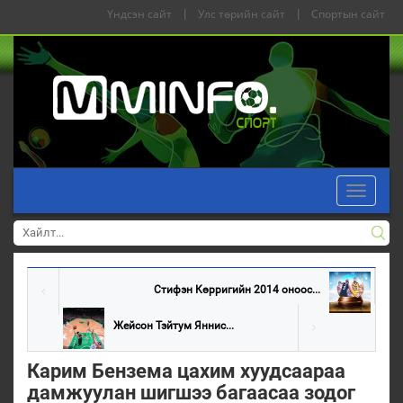
Үндсэн сайт
|
Улс төрийн сайт
|
Спортын сайт
Toggle
navigati
Стифэн Көрригийн 2014 оноос...
Жейсон Тэйтум Яннис...
Карим Бензема цахим хуудсаараа
дамжуулан шигшээ багаасаа зодог