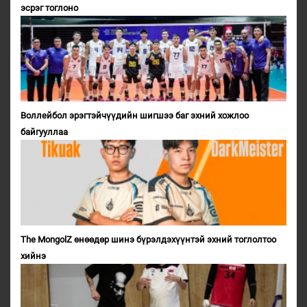
эсрэг тоглоно
Воллейбол эрэгтэйчүүдийн шигшээ баг эхний хожлоо
байгууллаа
The MongolZ өнөөдөр шинэ бүрэлдэхүүнтэй эхний тоглолтоо
хийнэ