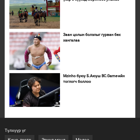
Заан цолын болзлыг гурван бөх
хангалаа
Mzinho буюу Б.Аюуш BC.Game-ийн
тоглогч боллоо
Түлхүүр үг
Кино, театр
Эрүүл мэнд
Мэдээ