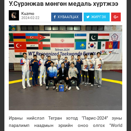
У.Сүрэнжав мөнгөн медаль хүртжээ
Kuzmo
ХУВААЛЦАХ
ЖИРГЭХ
2024-02-22
Ираны нийслэл Тегран хотод “Парис-2024” зуны
паралимп наадмын эрхийн оноо олгох "World