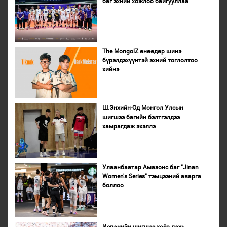
баг эхний хожлоо байгууллаа
The MongolZ өнөөдөр шинэ
бүрэлдэхүүнтэй эхний тоглолтоо
хийнэ
Ш.Энхийн-Од Монгол Улсын
шигшээ багийн бэлтгэлдээ
хамрагдаж эхэллэ
Улаанбаатар Амазонс баг "Jinan
Women's Series" тэмцээний аварга
боллоо
Испанийн шигшээ хоёр дахь