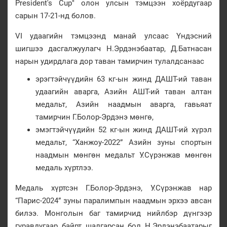
President's Cup" олон улсын тэмцээн хоёрдугаар
сарын 17-21-нд болов.
VI удаагийн тэмцээнд манай улсаас Үндэсний
шигшээ дасгалжуулагч Н.Эрдэнэбаатар, Д.Батнасан
нарын удирдлага дор таван тамирчин тулалдсанаас
эрэгтэйчүүдийн 63 кг-ын жинд ДАШТ-ий таван
удаагийн аварга, Азийн АШТ-ий таван алтан
медальт, Азийн наадмын аварга, гавьяат
тамирчин Г.Болор-Эрдэнэ мөнгө,
эмэгтэйчүүдийн 52 кг-ын жинд ДАШТ-ий хүрэл
медальт, “Ханжоу-2022” Азийн зуны спортын
наадмын мөнгөн медальт У.Сүрэнжав мөнгөн
медаль хүртлээ.
Медаль хүртсэн Г.Болор-Эрдэнэ, У.Сүрэнжав нар
“Парис-2024” зуны паралимпын наадмын эрхээ авсан
билээ. Монголын баг тамирчид нийлбэр дүнгээр
гуравдугаар байрт шалгарсан бол Н.Эрдэнэбаатарыг