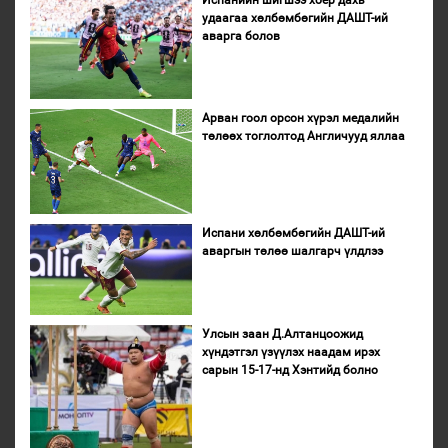
удаагаа хөлбөмбөгийн ДАШТ-ий
аварга болов
Арван гоол орсон хүрэл медалийн
төлөөх тоглолтод Англичууд яллаа
Испани хөлбөмбөгийн ДАШТ-ий
аваргын төлөө шалгарч үлдлээ
Улсын заан Д.Алтанцоожид
хүндэтгэл үзүүлэх наадам ирэх
сарын 15-17-нд Хэнтийд болно