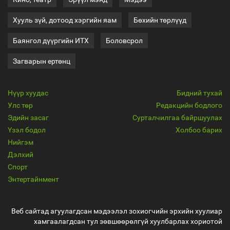
Хууль зүй, дотоод хэргийн яам
Бөхийн төрлүүд
Баянгол дүүргийн ИТХ
Боловсрол
Загварын ертөнц
Нүүр хуудас
Бидний тухай
Улс төр
Редакцийн бодлого
Эдийн засаг
Сурталчилгаа байршуулах
Үзэл бодол
Холбоо барих
Нийгэм
Дэлхий
Спорт
Энтертайнмент
Веб сайтад агуулагдсан мэдээлэл зохиогчийн эрхийн хуулиар
хамгаалагдсан тул зөвшөөрөлгүй хуулбарлах хориотой