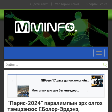
Үндсэн сайт
|
Улс төрийн сайт
|
Спортын сайт
Toggle
navigati
NBA-ын 17 дахь долоо хоногийн...
Монголын шигшээ баг өнөөдөр...
“Парис-2024” паралимпын эрх олгох
тэмцээнээс Г.Болор-Эрдэнэ,