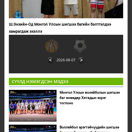
Ш.Энхийн-Од Монгол Улсын шигшээ багийн бэлтгэлдээ
хамрагдаж эхэллэ
2026-08-07
СҮҮЛД НЭМЭГДСЭН МЭДЭЭ
Монгол Улсын волейболын шигшээ
баг өнөөдөр Хятадын эсрэг
тоглоно
Воллейбол эрэгтэйчүүдийн шигшээ