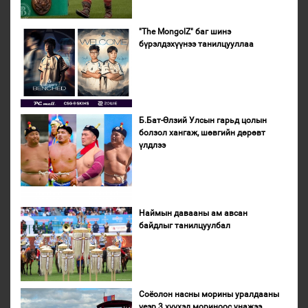
"The MongolZ" баг шинэ
бүрэлдэхүүнээ танилцууллаа
Б.Бат-Өлзий Улсын гарьд цолын
болзол хангаж, шөвгийн дөрөвт
үлдлээ
Наймын давааны ам авсан
байдлыг танилцуулбал
Соёолон насны морины уралдааны
үеэр 3 хүүхэд мориноос унажээ