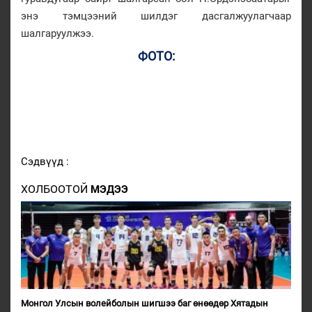
энэ тэмцээний шилдэг дасгалжуулагчаар
шалгаруулжээ.
ФОТО:
Сэдвүүд :
ХОЛБООТОЙ
МЭДЭЭ
Монгол Улсын волейболын шигшээ баг өнөөдөр Хятадын