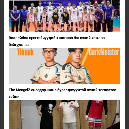
Воллейбол эрэгтэйчүүдийн шигшээ баг эхний хожлоо
байгууллаа
The MongolZ өнөөдөр шинэ бүрэлдэхүүнтэй эхний тоглолтоо
хийнэ