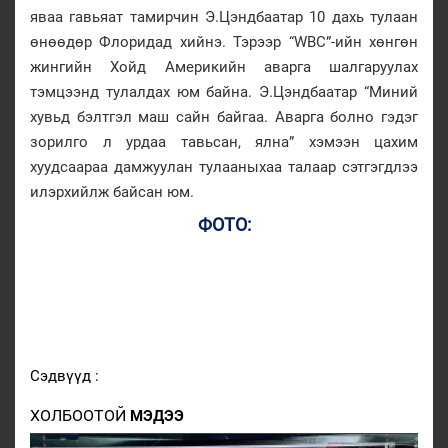
яваа гавьяат тамирчин Э.Цэндбаатар 10 дахь тулаан
өнөөдөр Флоридад хийнэ. Тэрээр “WBC”-ийн хөнгөн
жингийн Хойд Америкийн аварга шалгаруулах
тэмцээнд тулалдах юм байна. Э.Цэндбаатар “Миний
хувьд бэлтгэл маш сайн байгаа. Аварга болно гэдэг
зорилго л урдаа тавьсан, ялна” хэмээн цахим
хуудсаараа дамжуулан тулааныхаа талаар сэтгэгдлээ
илэрхийлж байсан юм.
ФОТО:
Сэдвүүд :
ХОЛБООТОЙ
МЭДЭЭ