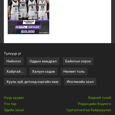
Түлхүүр үг
Нийслэл
Оддын амьдрал
Байнгын хороо
Хайртай...
Халуун сэдэв
Нөлөөт толь
Хууль зүй, дотоод хэргийн яам
Ипотекийн зээл
Нүүр хуудас
Бидний тухай
Улс төр
Редакцийн бодлого
Эдийн засаг
Сурталчилгаа байршуулах