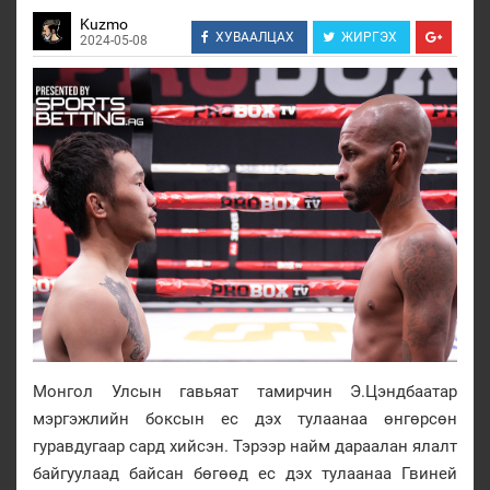
Kuzmo
ХУВААЛЦАХ
ЖИРГЭХ
2024-05-08
Монгол Улсын гавьяат тамирчин Э.Цэндбаатар
мэргэжлийн боксын ес дэх тулаанаа өнгөрсөн
гуравдугаар сард хийсэн. Тэрээр найм дараалан ялалт
байгуулаад байсан бөгөөд ес дэх тулаанаа Гвиней