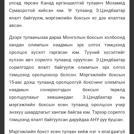
улсад төрсөн Канад иргэншилтэй тулаанч Мохамед
Сумаоротой хийсэн юм. Уг тулаанд Э.Цэндбаатар
ялалт байгуулж, мэргэжлийн боксын ес дэх ялалтаа
авсан.
Дээрх тулааныхаа дараа Монголын боксын холбоонд
хандан олимпын наадмын эрх олгох тэмцээнд
оролцох хүсэлт гаргасан юм. Түүний хүсэлтийг
хүлээн авч сорилго тулаанд оруулсан. Э.Цэндбаатар
сорилгодоо ялалт байгуулж олимпын эрх олгох
тэмцээнд оролцохоор болсон. Мэргэжлийн боксын
15-аас дээш тулаанд оролцоогүй боксчинг олимпын
наадмын сонирхогчдын боксын төрөлд
оролцуулахыг зөвшөөрдөг. Э.Цэндбаатар нь
мэргэжлийн боксын есөн тулаанд оролцсон учир
энэхүү шаардлагыг хангаж байгаа юм. Тэрээр сорилго
тэмцээнд ялалт байгуулсан даруйдаа АНУ руу буцсан.
Мэргэжлийн бокст есөн тулаан хийж нэг ч ялагдаагүй