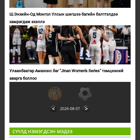
Ш.Энхийн-Од Монгол Улсын шигшээ багийн бэлтгэлдээ
хамрагдаж эхэллэ
Улаанбаатар Амазонс баг "Jinan Women's Series" тэмцээний
аварга боллоо
2026-08-07
СҮҮЛД НЭМЭГДСЭН МЭДЭЭ