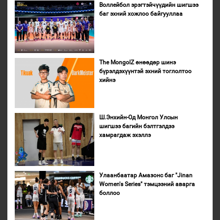
Воллейбол эрэгтэйчүүдийн шигшээ
баг эхний хожлоо байгууллаа
The MongolZ өнөөдөр шинэ
бүрэлдэхүүнтэй эхний тоглолтоо
хийнэ
Ш.Энхийн-Од Монгол Улсын
шигшээ багийн бэлтгэлдээ
хамрагдаж эхэллэ
Улаанбаатар Амазонс баг "Jinan
Women's Series" тэмцээний аварга
боллоо