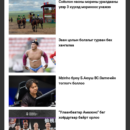
Соёолон насны морины уралдааны
үеэр 3 хүүхэд мориноос унажээ
Заан цолын болзлыг гурван бөх
хангалаа
Mzinho буюу Б.Аюуш BC.Game-ийн
тоглогч боллоо
"Улаанбаатар Амазонс" баг
хоёрдугаар байрт орлоо