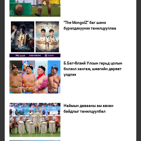
"The MongolZ" баг шинэ
бүрэлдэхүүнээ танилцууллаа
Б.Бат-Өлзий Улсын гарьд цолын
болзол хангаж, шөвгийн дөрөвт
үлдлээ
Наймын давааны ам авсан
байдлыг танилцуулбал