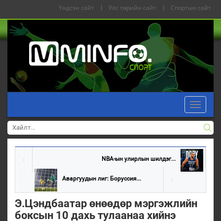
Үндсэн сайт
|
Улс төрийн сайт
|
Спортын сайт
Toggle
navigati
NBA-ын улирлын шилдэг...
Аваргуудын лиг: Боруссия...
Э.Цэндбаатар өнөөдөр мэргэжлийн
боксын 10 дахь тулаанаа хийнэ