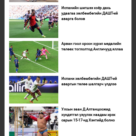
Испанийн шигшээ хоёр дахь
удаагаа хөлбөмбөгийн ДАШТ-ий
аварга болов
Арван гоол орсон хүрэл медалийн
төлөөх тоглолтод Англичууд яллаа
Испани хөлбөмбөгийн ДАШТ-ий
аваргын төлөө шалгарч үлдлээ
Улсын заан Д.Алтанцоожид
хүндэтгэл үзүүлэх наадам ирэх
сарын 15-17-нд Хэнтийд болно