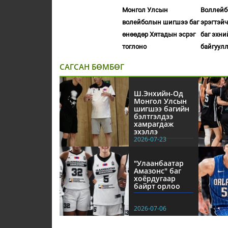
Монгол Улсын
Воллейб
волейболын шигшээ баг
эрэгтэй
өнөөдөр Хятадын эсрэг
баг эхни
тоглоно
байгуул
САГСАН БӨМБӨГ
Ш.Энхийн-Од
Монгол Улсын
шигшээ багийн
бэлтгэлдээ
хамрагдаж
эхэллэ
2026-07-23
"Улаанбаатар
Амазонс" баг
хоёрдугаар
байрт орлоо
2026-07-06