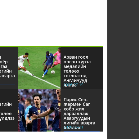
н
Арван гоол
оёр
орсон хүрэл
агаа
медалийн
өгийн
төлөөх
аварга
тоглолтод
Англичууд
яллаа
2026-07-19
Парис Сен-
өгийн
Жермен баг
хоёр жил
төлөө
дарааллаж
үлдлээ
Аваргуудын
лигийн аварга
боллоо
2026-05-31