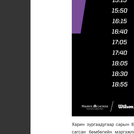
Харин зургаадугаар сарын 8
сагсан бөмбөгийн мэргэжл