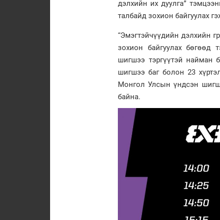
дэлхийн их дуулга” тэмцээн
талбайд зохион байгуулах гэ
“Эмэгтэйчүүдийн дэлхийн гр
зохион байгуулах бөгөөд 
шигшээ тэргүүтэй найман б
шигшээ баг болон 23 хүртэ
Монгол Улсын үндсэн шигшэ
байна.