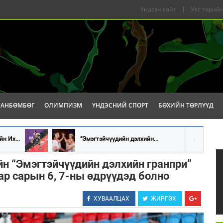
Үндсэн сайт
|
Улс төрийн
САНБӨМБӨГ
ОЛИМПИЗМ
ҮНДЭСНИЙ СПОРТ
БӨХИЙН ТӨРЛҮҮД
н Их...
“Эмэгтэйчүүдийн дэлхийн...
йн “Эмэгтэйчүүдийн дэлхийн гранпри”
ар сарын 6, 7-ны өдрүүдэд болно
ХУВААЛЦАХ
ЖИРГЭХ