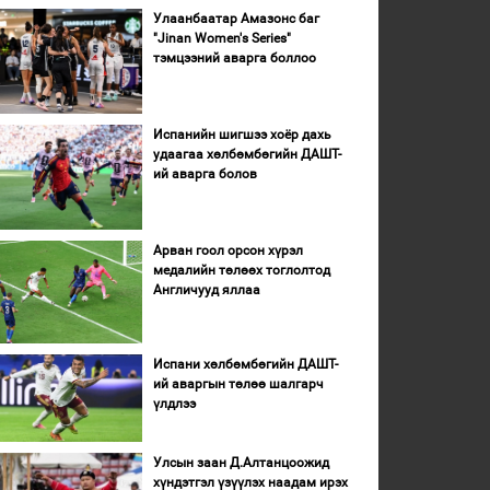
Улаанбаатар Амазонс баг
"Jinan Women's Series"
тэмцээний аварга боллоо
Испанийн шигшээ хоёр дахь
удаагаа хөлбөмбөгийн ДАШТ-
ий аварга болов
Арван гоол орсон хүрэл
медалийн төлөөх тоглолтод
Англичууд яллаа
Испани хөлбөмбөгийн ДАШТ-
ий аваргын төлөө шалгарч
үлдлээ
Улсын заан Д.Алтанцоожид
хүндэтгэл үзүүлэх наадам ирэх