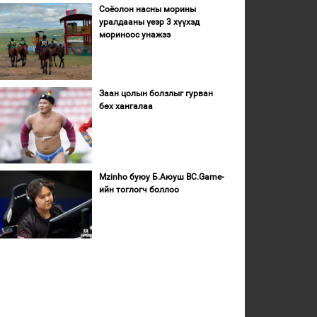
Соёолон насны морины
уралдааны үеэр 3 хүүхэд
мориноос унажээ
Заан цолын болзлыг гурван
бөх хангалаа
Mzinho буюу Б.Аюуш BC.Game-
ийн тоглогч боллоо