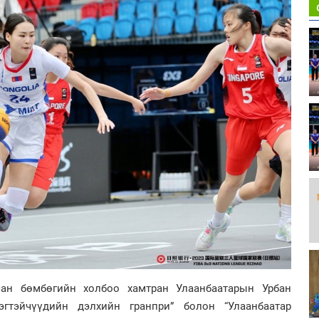
сан бөмбөгийн холбоо хамтран Улаанбаатарын Урбан
эгтэйчүүдийн дэлхийн гранпри” болон “Улаанбаатар