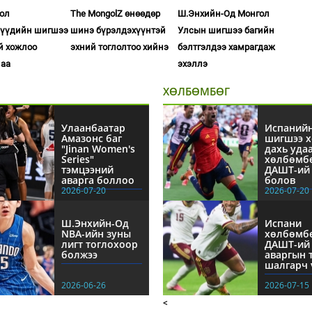
ол
The MongolZ өнөөдөр
Ш.Энхийн-Од Монгол
чүүдийн шигшээ
шинэ бүрэлдэхүүнтэй
Улсын шигшээ багийн
й хожлоо
эхний тоглолтоо хийнэ
бэлтгэлдээ хамрагдаж
лаа
эхэллэ
ХӨЛБӨМБӨГ
Улаанбаатар
Испаний
Амазонс баг
шигшээ х
"Jinan Women's
дахь уда
Series"
хөлбөмб
тэмцээний
ДАШТ-ий 
аварга боллоо
болов
2026-07-20
2026-07-20
Ш.Энхийн-Од
Испани
NBА-ийн зуны
хөлбөмб
лигт тоглохоор
ДАШТ-ий
болжээ
аваргын 
шалгарч 
2026-06-26
2026-07-15
<