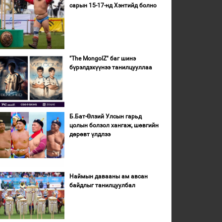
сарын 15-17-нд Хэнтийд болно
"The MongolZ" баг шинэ
бүрэлдэхүүнээ танилцууллаа
Б.Бат-Өлзий Улсын гарьд
цолын болзол хангаж, шөвгийн
дөрөвт үлдлээ
Наймын давааны ам авсан
байдлыг танилцуулбал