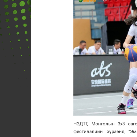
НЗДТГ, Монголын 3x3 саг
фестивалийн хүрээнд “Эм