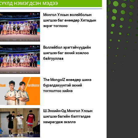
СҮҮЛД НЭМЭГДСЭН МЭДЭЭ
Монгол Улсын волейболын
шигшээ баг өнөөдөр Хятадын
эсрэг тоглоно
Воллейбол эрэгтэйчүүдийн
шигшээ баг эхний хожлоо
байгууллаа
The MongolZ өнөөдөр шинэ
бүрэлдэхүүнтэй эхний
тоглолтоо хийнэ
Ш.Энхийн-Од Монгол Улсын
шигшээ багийн бэлтгэлдээ
хамрагдаж эхэллэ