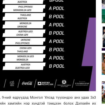
, 9-ний өдрүүдэд Монгол Улсад түүхэндээ анх удаа 3x3
ийн хамгийн нэр хүндтэй тэмцээн болох Дэлхийн их