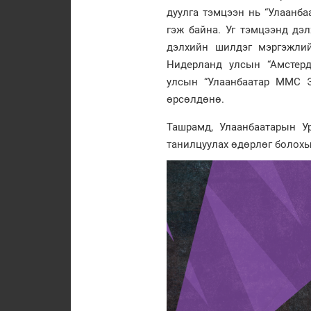
дуулга тэмцээн нь “Улаанба
гэж байна. Уг тэмцээнд дэ
дэлхийн шилдэг мэргэжлий
Нидерланд улсын “Амстерд
улсын “Улаанбаатар ММС Эн
өрсөлдөнө.
Ташрамд, Улаанбаатарын У
танилцуулах өдөрлөг болох