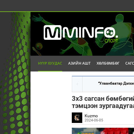
НҮҮР ХУУДАС
АЗИЙН АШТ
ХӨЛБӨМБӨГ
САГ
“Улаанбаатар Дэлхий
3x3 сагсан бөмбөги
тэмцээн зургаадуга
Kuzmo
2024-06-05