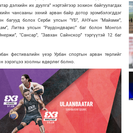
атар дэлхийн их дуулга” нэртэйгээр зохион байгуулагдах
лхийн чансааны эхний арван байр дотор эрэмбэлэгддэг
н багууд болох Серби улсын “ҮБ”, АНУ-ын “Майами”,
ам”, Литва улсын “Раудондварис” баг болон Монгол
ержи”, “Сансар”, “Завхан Сайнскор” тэргүүтэй 12 баг
рбан фестивалийн үеэр Урбан спортын арван төрлийг
ын зэрэгцээ хоолны өдөрлөг болно.