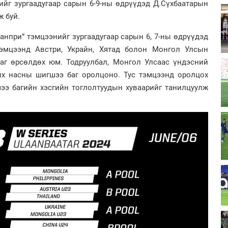
ийг зургаадугаар сарын 6-9-ны өдрүүдэд Д.Сүхбаатарын
ж буй.
анпри” тэмцээнийг зургаадугаар сарын 6, 7-ны өдрүүдэд
тэмцээнд Австри, Украйн, Хятад болон Монгол Улсын
аг өрсөлдөх юм. Тодруулбал, Монгол Улсаас үндэсний
лх насны шигшээ баг оролцоно. Тус тэмцээнд оролцох
э багийн хэсгийн тоглолтуудын хуваарийг танилцуулж