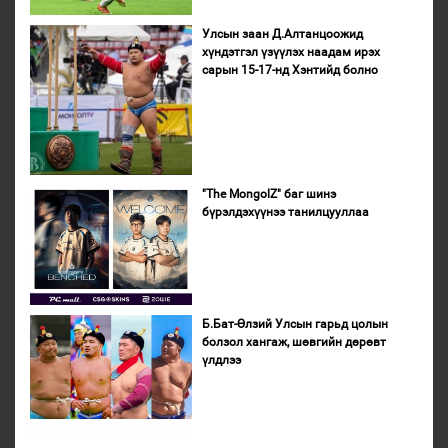
Улсын заан Д.Алтанцоожид
хүндэтгэл үзүүлэх наадам ирэх
сарын 15-17-нд Хэнтийд болно
"The MongolZ" баг шинэ
бүрэлдэхүүнээ танилцууллаа
Б.Бат-Өлзий Улсын гарьд цолын
болзол хангаж, шөвгийн дөрөвт
үлдлээ