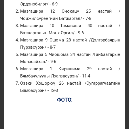
Эрдэнэбилэг/ - 6-9
Маэгашира 12 Онокацү 25 настай /
Чойжилсүрэнгийн Батжаргал/ - 7-8
Маэгашира 10 Тамаваши 40 настай /
Батжаргалын Мөнх-Оргил/ - 9-6
Маэгашира 9 Ошома 28 настай /Дэлгэрбаярын
Пүрэвсүрэн/ - 8-7
Маэгашира 5 Чиошома 34 настай /Ганбаатарын
Мөнхсайхан/ - 9-6
Маэгашира 1 Киришима 29 настай /
Бямбачулууны Лхагвасүрэн/ - 11-4
Озэки Хошорюү 26 настай /Сугаррагчаагийн
Бямбасүрэн/ - 12-3
ФОТО: