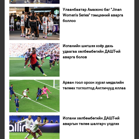
Улаанбаатар Амазонс баг "Jinan
Women's Series" тэмцээний аварга
боллоо
Испанийн шигшээ хоёр дахь
удаагаа хөлбөмбөгийн ДАШТ-ий
аварга болов
Арван гоол орсон хүрэл медалийн
төлөөх тоглолтод Англичууд яллаа
Испани хөлбөмбөгийн ДАШТ-ий
аваргын төлөө шалгарч үлдлээ