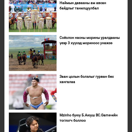
Наймын давааны ам авсан
байдлыг танилцуулбал
Соёолон насны морины уралдааны
үеэр 3 хүүхэд мориноос унажээ
Заан цолын болзлыг гурван бөх
хангалаа
Mzinho буюу Б.Аюуш BC.Game-ийн
тоглогч боллоо