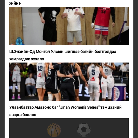
хийнэ
Ш.Энхийн-Од Монгол Улсын шигшээ багийн бэлтгэлдээ
хамрагдаж эхэллэ
Улаанбаатар Амазонс баг "Jinan Women's Series" тэмцээний
аварга боллоо