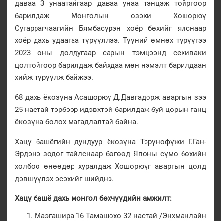
даваа 3 унаатайгаар даваа унаа тэнцэж тойргоор
барилдаж Монголын озэки Хошорюү
Сугаррагчаагийн Бямбасүрэн хоёр бөхийг ялснаар
хоёр дахь удаагаа түрүүллээ. Түүний өмнөх түрүүгээ
2023 оны долдугаар сарын тэмцээнд секиваки
цолтойгоор барилдаж байхдаа мөн нэмэлт барилдаан
хийж түрүүлж байжээ.
68 дахь ёкозүна Асашорюү Д.Давгадорж аваргын зээ
25 настай тэрбээр идэвхтэй барилдаж буй цорын ганц
ёкозүна болох магадлалтай байна.
Хацү башёгийн дундуур ёкозүна Тэрүнофүжи Г.Ган-
Эрдэнэ зодог тайлснаар бөгөөд Японы сүмо бөхийн
холбоо өнөөдөр хуралдаж Хошорюүг аваргын цолд
дэвшүүлэх эсэхийг шийднэ.
Хацү башё дахь монгол бөхчүүдийн амжилт:
Маэгашира 16 Тамашохо 32 настай /Энхманлайн