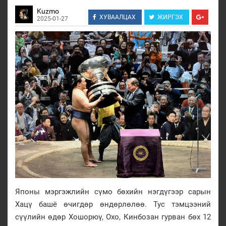
Kuzmo
ХУВААЛЦАХ
ЖИРГЭХ
2025-01-27
Японы мэргэжлийн сүмо бөхийн нэгдүгээр сарын
Хацү башё өчигдөр өндөрлөлөө. Тус тэмцээний
сүүлийн өдөр Хошорюү, Охо, Кинбозан гурван бөх 12