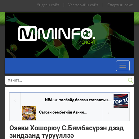
Үндсэн сайт
|
Улс төрийн сайт
|
Спортын сайт
Toggle
navigati
NBA-ын талбайд болсон тоглолтын...
Сагсан бөмбөгийн Азийн...
Озеки Хошорюү С.Бямбасүрэн дээд
зиндаанд түрүүллээ