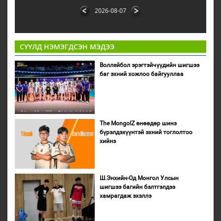
2026-08-07
СҮҮЛД НЭМЭГДСЭН МЭДЭЭ
Воллейбол эрэгтэйчүүдийн шигшээ
баг эхний хожлоо байгууллаа
The MongolZ өнөөдөр шинэ
бүрэлдэхүүнтэй эхний тоглолтоо
хийнэ
Ш.Энхийн-Од Монгол Улсын
шигшээ багийн бэлтгэлдээ
хамрагдаж эхэллэ