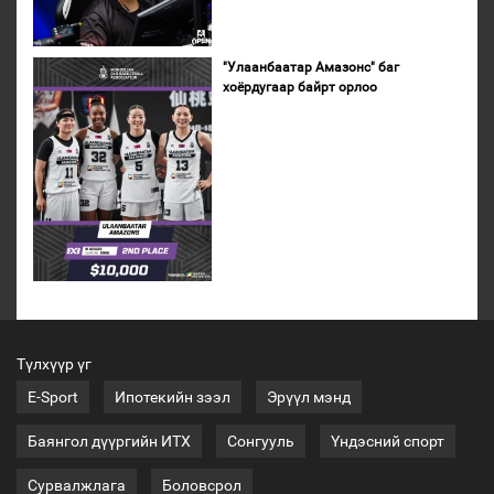
"Улаанбаатар Амазонс" баг
хоёрдугаар байрт орлоо
Түлхүүр үг
E-Sport
Ипотекийн зээл
Эрүүл мэнд
Баянгол дүүргийн ИТХ
Сонгууль
Үндэсний спорт
Сурвалжлага
Боловсрол