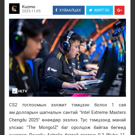
Kuzmo
ХУВААЛЦАХ
ЖИРГЭХ
2025-11-05
CS2 тоглоомын ээлжит тэмцээн болох 1 сая
ам.долларын шагналын сантай "Intel Extreme Masters
Chengdu 2025" өнөөдөр эхэлнэ. Тус тэмцээнд манай
улсаас "The MongolZ" баг оролцож байгаа бөгөөд
өчигдөр Данийн Astralis багтай тоглож 0-2 (Nuke 11-