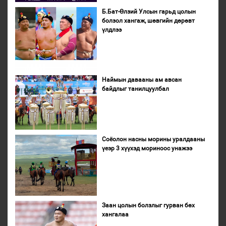
Б.Бат-Өлзий Улсын гарьд цолын
болзол хангаж, шөвгийн дөрөвт
үлдлээ
Наймын давааны ам авсан
байдлыг танилцуулбал
Соёолон насны морины уралдааны
үеэр 3 хүүхэд мориноос унажээ
Заан цолын болзлыг гурван бөх
хангалаа