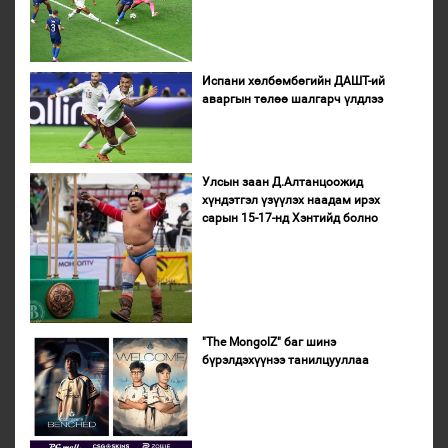
Испани хөлбөмбөгийн ДАШТ-ий
аваргын төлөө шалгарч үлдлээ
Улсын заан Д.Алтанцоожид
хүндэтгэл үзүүлэх наадам ирэх
сарын 15-17-нд Хэнтийд болно
"The MongolZ" баг шинэ
бүрэлдэхүүнээ танилцууллаа