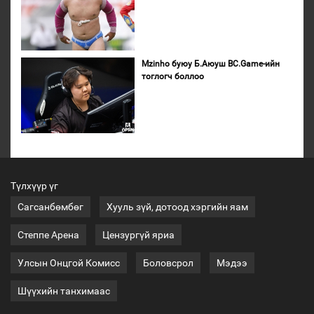
Mzinho буюу Б.Аюуш BC.Game-ийн
тоглогч боллоо
Түлхүүр үг
Сагсанбөмбөг
Хууль зүй, дотоод хэргийн яам
Степпе Арена
Цензургүй яриа
Улсын Онцгой Комисс
Боловсрол
Мэдээ
Шүүхийн танхимаас