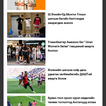
Ш.Энхийн-Од Монгол Улсын
шигшээ багийн бэлтгэлдээ
хамрагдаж эхэллэ
Улаанбаатар Амазонс баг "Jinan
Women's Series" тэмцээний аварга
боллоо
Испанийн шигшээ хоёр дахь
удаагаа хөлбөмбөгийн ДАШТ-ий
аварга болов
Арван гоол орсон хүрэл медалийн
төлөөх тоглолтод Англичууд яллаа