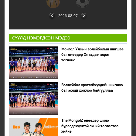
2026-08-07
СҮҮЛД НЭМЭГДСЭН МЭДЭЭ
Монгол Улсын волейболын шигшээ
баг өнөөдөр Хятадын эсрэг
тоглоно
Воллейбол эрэгтэйчүүдийн шигшээ
баг эхний хожлоо байгууллаа
The MongolZ өнөөдөр шинэ
бүрэлдэхүүнтэй эхний тоглолтоо
хийнэ