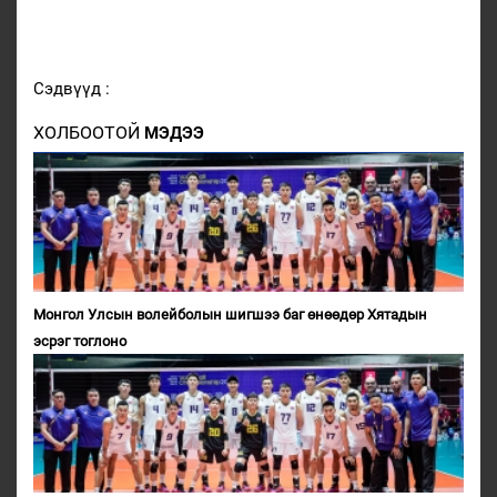
Сэдвүүд :
ХОЛБООТОЙ
МЭДЭЭ
Монгол Улсын волейболын шигшээ баг өнөөдөр Хятадын
эсрэг тоглоно