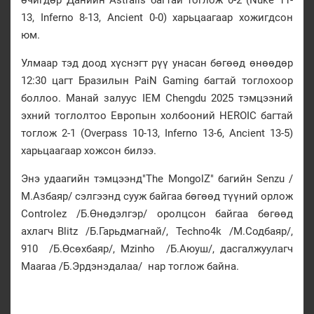
13, Inferno 8-13, Ancient 0-0) харьцаагаар хожигдсон
юм.
Улмаар тэд доод хүснэгт рүү унасан бөгөөд өнөөдөр
12:30 цагт Бразилын PaiN Gaming багтай тоглохоор
боллоо. Манай залуус IEM Chengdu 2025 тэмцээний
эхний тоглолтоо Европын холбооний HEROIC багтай
тоглож 2-1 (Overpass 10-13, Inferno 13-6, Ancient 13-5)
харьцаагаар хожсон билээ.
Энэ удаагийн тэмцээнд"The MongolZ" багийн Senzu /
М.Азбаяр/ сэлгээнд сууж байгаа бөгөөд түүний орлож
Сontrolez⁠ /Б.Өнөдэлгэр/ оролцсон байгаа бөгөөд
ахлагч Blitz /Б.Гарьдмагнай/, Techno4k /М.Содбаяр/,
910 /Б.Өсөхбаяр/, Mzinho /Б.Аюуш/, дасгалжуулагч
Maaraa /Б.Эрдэнэдалаа/ нар тоглож байна.