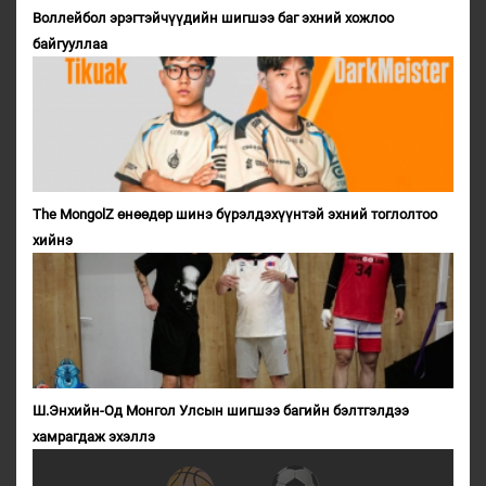
Воллейбол эрэгтэйчүүдийн шигшээ баг эхний хожлоо
байгууллаа
The MongolZ өнөөдөр шинэ бүрэлдэхүүнтэй эхний тоглолтоо
хийнэ
Ш.Энхийн-Од Монгол Улсын шигшээ багийн бэлтгэлдээ
хамрагдаж эхэллэ