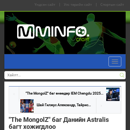
Үндсэн сайт
|
Улс төрийн сайт
|
Спортын сайт
Toggle
navigati
"The MongolZ" баг өнөөдөр IEM Chengdu 2025...
Шай Гилжус Александр, Тайрис...
"The MongolZ" баг Данийн Astralis
багт хожигдлоо