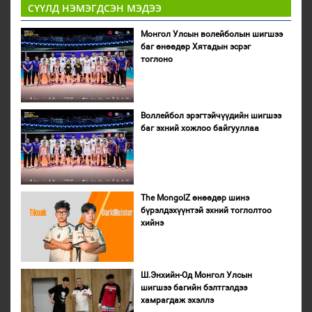
СҮҮЛД НЭМЭГДСЭН МЭДЭЭ
Монгол Улсын волейболын шигшээ
баг өнөөдөр Хятадын эсрэг
тоглоно
Воллейбол эрэгтэйчүүдийн шигшээ
баг эхний хожлоо байгууллаа
The MongolZ өнөөдөр шинэ
бүрэлдэхүүнтэй эхний тоглолтоо
хийнэ
Ш.Энхийн-Од Монгол Улсын
шигшээ багийн бэлтгэлдээ
хамрагдаж эхэллэ