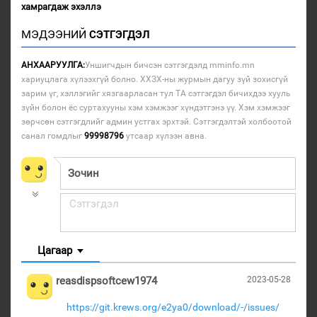
хамрагдаж эхэллэ
МЭДЭЭНИЙ
СЭТГЭГДЭЛ
АНХААРУУЛГА:
Уншигчдын бичсэн сэтгэгдэлд mminfo.mn
хариуцлага хүлээхгүй болно. ХХЗХ-ны журмын дагуу зүй зохисгүй
зарим үг, хэллэгийг хязгаарласан тул ТА сэтгэгдэл бичихдээ хууль
зүйн болон ёс суртахууны хэм хэмжээг хүндэтгэнэ үү. Хэм хэмжээг
зөрчсөн сэтгэгдлийг админ устгах эрхтэй. Сэтгэгдэлтэй холбоотой
санал гомдлыг
99998796
утсаар хүлээн авна.
Цагаар
reasdispsoftcew1974
2023-05-28
https://git.krews.org/e2ya0/download/-/issues/