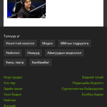
Түлхүүр үг
Нээлттэй сонсгол
Мэдээ
ММ-ын тодруулга
Нийслэл
Намууд
Аймгуудын мэдээлэл
Кино, театр
Хөлбөмбөг
Нүүр хуудас
Бидний тухай
Улс төр
Редакцийн бодлого
Эдийн засаг
Сурталчилгаа байршуулах
Үзэл бодол
Холбоо барих
Нийгэм
Дэлхий