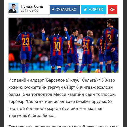
Пунцагболд
ХУВААЛЦАХ
ЖИРГЭХ
2017-03-06
Испанийн алдарт “Барселона” клуб “Сельта”-г 5:0-ээр
хожиж, хүснэгтийн тэргүүн байрт бичигдэж эхэлсэн
билээ. Энэ тоглолтод Месси хамгийн сайн тоглосон.
Тэрбээр “Сельта”-гийн эсрэг хоёр бөмбөг оруулж, 23
гоолтой болсноор мэргэн буучийн жагсаалтыг
тэргүүлж байгаа билээ.