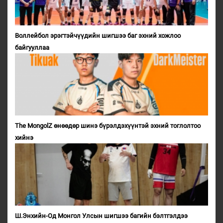
Воллейбол эрэгтэйчүүдийн шигшээ баг эхний хожлоо
байгууллаа
The MongolZ өнөөдөр шинэ бүрэлдэхүүнтэй эхний тоглолтоо
хийнэ
Ш.Энхийн-Од Монгол Улсын шигшээ багийн бэлтгэлдээ