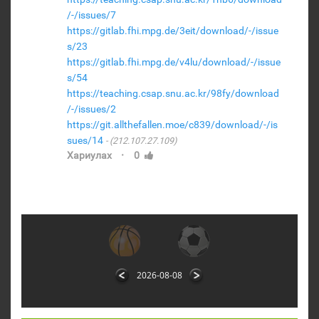
/-/issues/7
https://gitlab.fhi.mpg.de/3eit/download/-/issue
s/23
https://gitlab.fhi.mpg.de/v4lu/download/-/issue
s/54
https://teaching.csap.snu.ac.kr/98fy/download
/-/issues/2
https://git.allthefallen.moe/c839/download/-/is
sues/14
(212.107.27.109)
·
Хариулах
0
2026-08-08