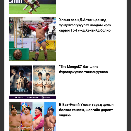
Улсын заан Д.Алтанцоожид
хүндэтгэл үзүүлэх наадам ирэх
сарын 15-17-нд Хэнтийд болно
"The MongolZ" баг шинэ
бүрэлдэхүүнээ танилцууллаа
Б.Бат-Өлзий Улсын гарьд цолын
болзол хангаж, шөвгийн дөрөвт
үлдлээ