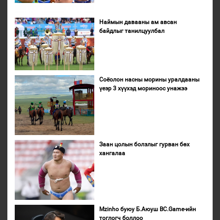
Наймын давааны ам авсан
байдлыг танилцуулбал
Соёолон насны морины уралдааны
үеэр 3 хүүхэд мориноос унажээ
Заан цолын болзлыг гурван бөх
хангалаа
Mzinho буюу Б.Аюуш BC.Game-ийн
тоглогч боллоо