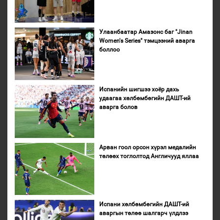
Улаанбаатар Амазонс баг "Jinan
Women's Series" тэмцээний аварга
боллоо
Испанийн шигшээ хоёр дахь
удаагаа хөлбөмбөгийн ДАШТ-ий
аварга болов
Арван гоол орсон хүрэл медалийн
төлөөх тоглолтод Англичууд яллаа
Испани хөлбөмбөгийн ДАШТ-ий
аваргын төлөө шалгарч үлдлээ