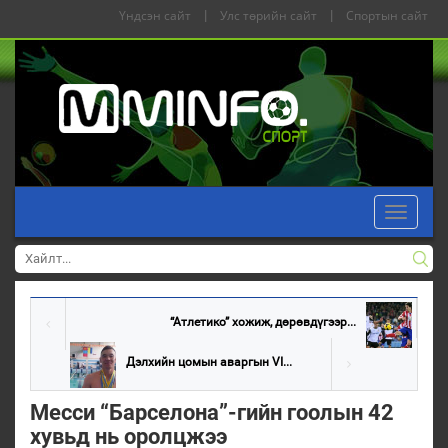
Үндсэн сайт
|
Улс төрийн сайт
|
Спортын сайт
Toggle
navigati
“Атлетико” хожиж, дөрөвдүгээр...
Дэлхийн цомын аваргын VI...
Месси “Барселона”-гийн гоолын 42
хувьд нь оролцжээ