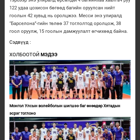
Тэрбээр энэ улиралд өрсөлдөгч багийнхаа хаалгач руу
122 удаа цохисон бөгөөд багийн оруулсан нийт
гоолын 42 хувьд нь оролцжээ. Месси энэ улиралд
“Барселона”-гийн төлөө 37 тоглолтод оролцож, 38
гоол оруулж, 15 гоолын дамжуулалт өгчихөөд байна.
Сэдвүүд :
ХОЛБООТОЙ
МЭДЭЭ
Монгол Улсын волейболын шигшээ баг өнөөдөр Хятадын
эсрэг тоглоно