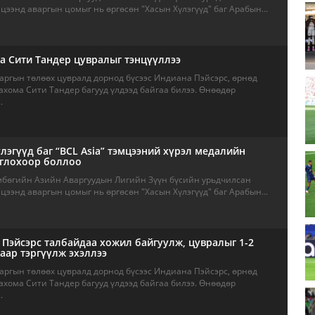
ээнд аваргын цомыг нь өргөсөн "Хасын Хүлэгүүд" баг Арабын...
 Сити Тандер цувралыг тэнцүүллээ
аргын төлөөх цувралд дорнод бүсээс Индиана Пэйсэрс, өрнөд
ахома Сити Тандер багууд үлдээд байгаа билээ. Өнөөдөр
.
лэгүүд баг “BCL Asia” тэмцээний хүрэл медалийн
оглохоор боллоо
мбөгийн Азийн Аваргуудын Лигийн Зүүн бүсийн урьдчилсан
ээнд аваргын цомыг нь өргөсөн "Хасын Хүлэгүүд" баг Арабын...
Пэйсэрс талбайдаа хожил байгуулж, цувралыг 1-2
аар тэргүүлж эхэллээ
аргын төлөөх цувралд дорнод бүсээс Индиана Пэйсэрс, өрнөд
ахома Сити Тандер багууд үлдээд байгаа билээ. Өнөөдөр
.