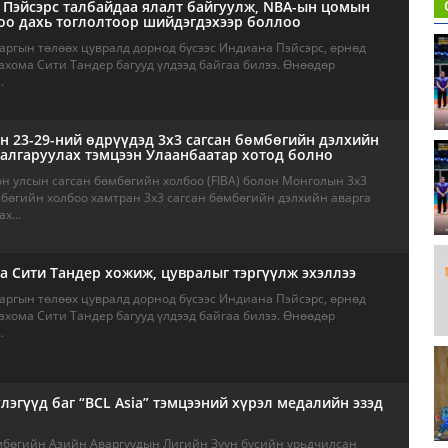
Пэйсэрс талбайдаа ялалт байгуулж, NBA-ын цомын
оо дахь тоглолтоор шийдэгдэхээр боллоо
аргын төлөөх цувралд дорнод бүсээс Индиана Пэйсэрс, өрнөд
ахома Сити Тандер багууд үлдээд байгаа билээ. Өнөөдөр
.
н 23-29-ний өдрүүдэд 3х3 сагсан бөмбөгийн дэлхийн
алгаруулах тэмцээн Улаанбаатар хотод болно
н улсын сагсан бөмбөгийн холбоо (FIBA) болон Монголын 3х3
мбөгийн холбоо хамтран 3х3 сагсан бөмбөгийн дэлхийн аварга
х...
 Сити Тандер хожиж, цувралыг тэргүүлж эхэллээ
аргын төлөөх цувралд дорнод бүсээс Индиана Пэйсэрс, өрнөд
ахома Сити Тандер багууд үлдээд байгаа билээ. Өнөөдөр
.
лэгүүд баг “BCL Asia” тэмцээний хүрэл медалийн эзэд
мбөгийн Азийн Аваргуудын Лигийн Зүүн бүсийн урьдчилсан