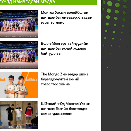
СҮҮЛД НЭМЭГДСЭН МЭДЭЭ
Монгол Улсын волейболын
шигшээ баг өнөөдөр Хятадын
эсрэг тоглоно
Воллейбол эрэгтэйчүүдийн
шигшээ баг эхний хожлоо
байгууллаа
The MongolZ өнөөдөр шинэ
бүрэлдэхүүнтэй эхний
тоглолтоо хийнэ
Ш.Энхийн-Од Монгол Улсын
шигшээ багийн бэлтгэлдээ
хамрагдаж эхэллэ