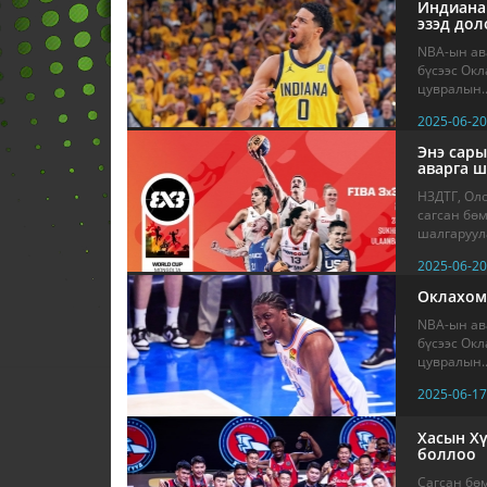
Индиана 
эзэд дол
NBA-ын ав
бүсээс Окл
цувралын..
2025-06-20
Энэ сары
аварга ш
НЗДТГ, Оло
сагсан бө
шалгаруула
2025-06-20
Оклахома
NBA-ын ав
бүсээс Окл
цувралын..
2025-06-17
Хасын Хү
боллоо
Сагсан бө