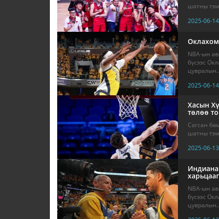
шатны тэмц
2025-06-14
Оклахома
NBA-ын ав
бүсээс Окл
цувралын..
2025-06-14
Хасын Хү
төлөө т
Сагсан бө
шатны тэмц
2025-06-13
Индиана 
харьцааг
NBA-ын ав
бүсээс Окл
цувралын..