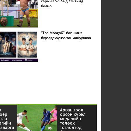
сарын 15-17-нд Хэнтийд
болно
"The MongolZ" баг шинэ
бүрэлдэхүүнээ танилцууллаа
н
Арван гоол
оёр
орсон хүрэл
агаа
медалийн
өгийн
төлөөх
аварга
тоглолтод