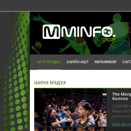
НҮҮР ХУУДАС
АЗИЙН АШТ
ХӨЛБӨМБӨГ
САГ
ШИНЭ МЭДЭЭ
The Mong
боллоо
1,250,000 
Major 202
шатны тогл
2025-06-21