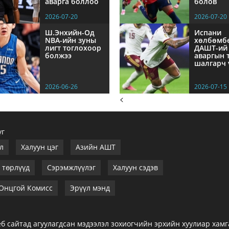
аварга боллоо
болов
2026-07-20
2026-07-20
Ш.Энхийн-Од
Испани
NBА-ийн зуны
хөлбөмб
лигт тоглохоор
ДАШТ-ий
болжээ
аваргын 
шалгарч 
2026-06-26
2026-07-15
<
үг
л
Халуун цэг
Азийн АШТ
 төрлүүд
Сэрэмжлүүлэг
Халуун сэдэв
Онцгой Комисс
Эрүүл мэнд
б сайтад агуулагдсан мэдээлэл зохиогчийн эрхийн хуулиар хам