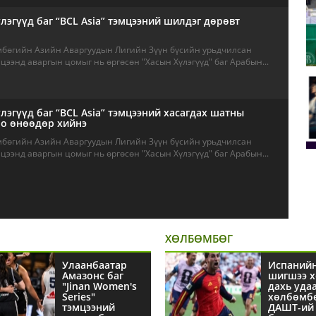
лэгүүд баг “BCL Asia” тэмцээний шилдэг дөрөвт
мбөгийн Азийн Аваргуудын Лигийн Зүүн бүсийн урьдчилсан
ээнд аваргын цомыг нь өргөсөн "Хасын Хүлэгүүд" баг Арабын...
лэгүүд баг “BCL Asia” тэмцээний хасагдах шатны
оо өнөөдөр хийнэ
мбөгийн Азийн Аваргуудын Лигийн Зүүн бүсийн урьдчилсан
ээнд аваргын цомыг нь өргөсөн "Хасын Хүлэгүүд" баг Арабын...
ХӨЛБӨМБӨГ
Улаанбаатар
Испаний
Амазонс баг
шигшээ х
"Jinan Women's
дахь уда
Series"
хөлбөмб
тэмцээний
ДАШТ-ий 