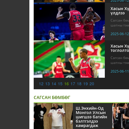
2025-06-12
Хасын Хү
үлдлээ
Сагсан бө
шатны тэмц
2025-06-12
Хасын Хү
тоглолт
Сагсан бө
шатны тэмц
2025-06-11
12
13
14
15
16
17
18
19
20
САГСАН БӨМБӨГ
Ш.Энхийн-Од
Монгол Улсын
шигшээ багийн
бэлтгэлдээ
хамрагдаж