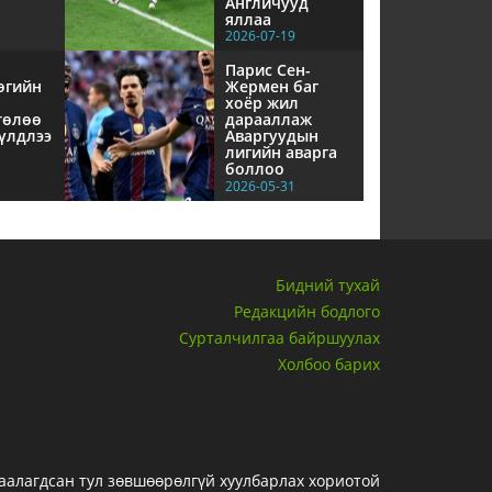
Англичууд
яллаа
2026-07-19
Парис Сен-
өгийн
Жермен баг
хоёр жил
төлөө
дарааллаж
үлдлээ
Аваргуудын
лигийн аварга
боллоо
2026-05-31
Бидний тухай
Редакцийн бодлого
Сурталчилгаа байршуулах
Холбоо барих
гаалагдсан тул зөвшөөрөлгүй хуулбарлах хориотой