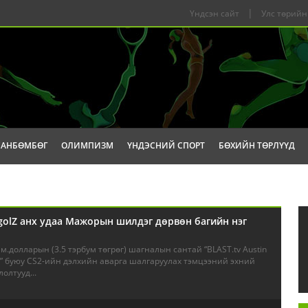
|
Үндсэн сайт
Улс төрийн
САНБӨМБӨГ
ОЛИМПИЗМ
ҮНДЭСНИЙ СПОРТ
БӨХИЙН ТӨРЛҮҮД
olZ анх удаа Мажорын шилдэг дөрвөн багийн нэг
ам.долларын (3.5 тэрбум төгрөг) шагналын сантай “BLAST.tv Austin
5” буюу CS2-ийн дэлхийн аварга шалгаруулах тэмцээний эхний
олтууд...