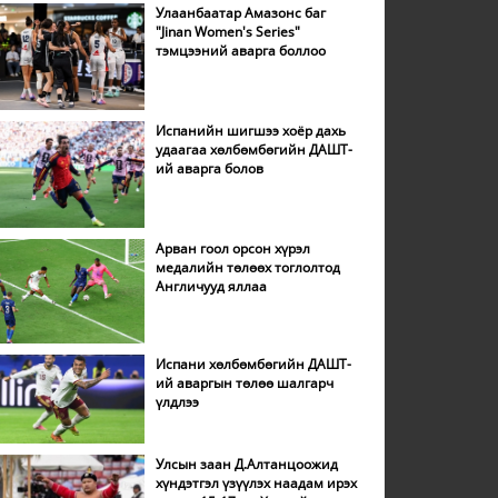
Улаанбаатар Амазонс баг
"Jinan Women's Series"
тэмцээний аварга боллоо
Испанийн шигшээ хоёр дахь
удаагаа хөлбөмбөгийн ДАШТ-
ий аварга болов
Арван гоол орсон хүрэл
медалийн төлөөх тоглолтод
Англичууд яллаа
Испани хөлбөмбөгийн ДАШТ-
ий аваргын төлөө шалгарч
үлдлээ
Улсын заан Д.Алтанцоожид
хүндэтгэл үзүүлэх наадам ирэх