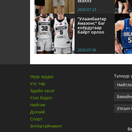
эхэллэ
2026-07-23
"Улаанбаатар
Амазонс" баг
хоёрдугаар
байрт орлоо
2026-07-06
Түлхүүр 
Нүүр хуудас
Улс төр
Нийтлэ
Эдийн засаг
Бөхийн
Үзэл бодол
Нийгэм
Улсын 
Дэлхий
Спорт
Энтертайнмент
Ве