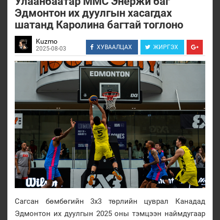
Улаанбаатар ММС Энержи баг
Эдмонтон их дуулгын хасагдах
шатанд Каролина багтай тоглоно
Kuzmo
ХУВААЛЦАХ
ЖИРГЭХ
2025-08-03
Сагсан бөмбөгийн 3х3 төрлийн цуврал Канадад
Эдмонтон их дуулгын 2025 оны тэмцээн наймдугаар