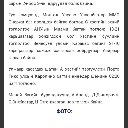
сарын 2-ноос 3-ны өдрүүдэд болж байна.
Тус тэмцээнд Монгол Улсаас Улаанбаатар ММС
Энержи баг оролцож байгаа бөгөөд С хэсгийн эхний
тоглолтоо АНУ-ын Миами багтай тоглож 18-21
харьцаагаар хожигдсон бол хэсгийн сүүлийн
тоглолтоо Венесуэл улсын Каракас багийг 21-10
харьцаагаар хожиж хэсгээсээ хоёрдугаар байраар
гарсан байна.
Улмаар хасагдах шатан А хэсгийг тэргүүлсэн Порто
Рико улсын Каролино багтай өнөөдөр шөнийн 02:20
цагт тоглоно.
Манай багийн бүрэлдэхүүнд А.Ананд, Д.Дэлгэрням,
О.Энхбаатар, Ц.Отгонжаргал нар тоглож байна.
ФОТО: