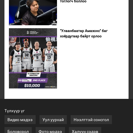
тоглогч боллоо
"Улаанбаатар Амазонс" баг
хоёрдугаар байрт орлоо
Түлхүүр үг
Видео мэдээ
Уул уурхай
Нээлттэй сонсгол
Боловсрол
Фото мэдээ
Халуун сэдэв