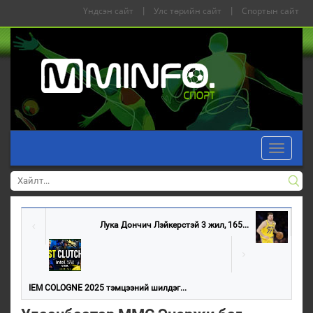
Үндсэн сайт
|
Улс төрийн сайт
|
Спортын сайт
Toggle
navigati
Лука Дончич Лэйкерстэй 3 жил, 165...
IEM COLOGNE 2025 тэмцээний шилдэг...