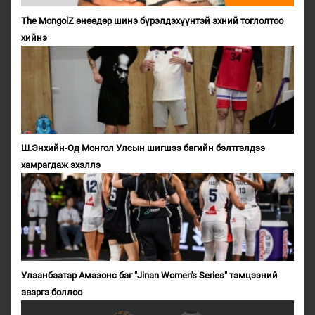
The MongolZ өнөөдөр шинэ бүрэлдэхүүнтэй эхний тоглолтоо
хийнэ
Ш.Энхийн-Од Монгол Улсын шигшээ багийн бэлтгэлдээ
хамрагдаж эхэллэ
Улаанбаатар Амазонс баг "Jinan Women's Series" тэмцээний
аварга боллоо