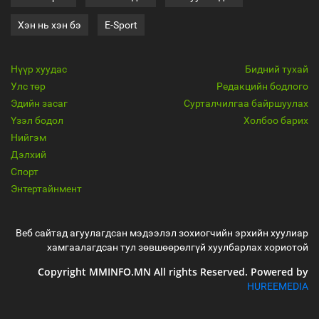
Хэн нь хэн бэ
E-Sport
Нүүр хуудас
Бидний тухай
Улс төр
Редакцийн бодлого
Эдийн засаг
Сурталчилгаа байршуулах
Үзэл бодол
Холбоо барих
Нийгэм
Дэлхий
Спорт
Энтертайнмент
Веб сайтад агуулагдсан мэдээлэл зохиогчийн эрхийн хуулиар
хамгаалагдсан тул зөвшөөрөлгүй хуулбарлах хориотой
Copyright MMINFO.MN All rights Reserved. Powered by
HUREEMEDIA