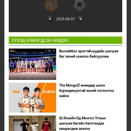
2026-08-07
СҮҮЛД НЭМЭГДСЭН МЭДЭЭ
Воллейбол эрэгтэйчүүдийн шигшээ
баг эхний хожлоо байгууллаа
The MongolZ өнөөдөр шинэ
бүрэлдэхүүнтэй эхний тоглолтоо
хийнэ
Ш.Энхийн-Од Монгол Улсын
шигшээ багийн бэлтгэлдээ
хамрагдаж эхэллэ