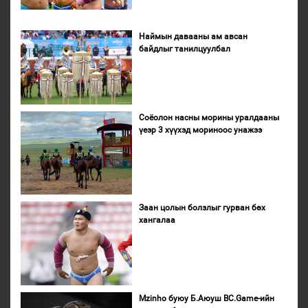
Наймын давааны ам авсан
байдлыг танилцуулбал
Соёолон насны морины уралдааны
үеэр 3 хүүхэд мориноос унажээ
Заан цолын болзлыг гурван бөх
хангалаа
Mzinho буюу Б.Аюуш BC.Game-ийн