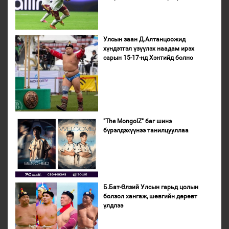
Улсын заан Д.Алтанцоожид
хүндэтгэл үзүүлэх наадам ирэх
сарын 15-17-нд Хэнтийд болно
"The MongolZ" баг шинэ
бүрэлдэхүүнээ танилцууллаа
Б.Бат-Өлзий Улсын гарьд цолын
болзол хангаж, шөвгийн дөрөвт
үлдлээ