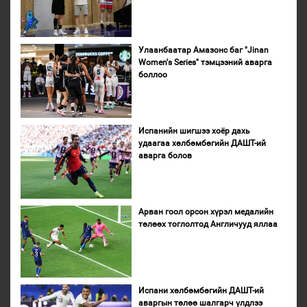
Улаанбаатар Амазонс баг "Jinan
Women's Series" тэмцээний аварга
боллоо
Испанийн шигшээ хоёр дахь
удаагаа хөлбөмбөгийн ДАШТ-ий
аварга болов
Арван гоол орсон хүрэл медалийн
төлөөх тоглолтод Англичууд яллаа
Испани хөлбөмбөгийн ДАШТ-ий
аваргын төлөө шалгарч үлдлээ