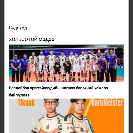
Сэдвүүд :
ХОЛБООТОЙ
МЭДЭЭ
Воллейбол эрэгтэйчүүдийн шигшээ баг эхний хожлоо
байгууллаа