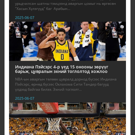
урьдчилсан шатны тэмцээнд аваргын цомыг нь өргөсөн
"Хасын Хүлэгүүд" баг Арабын...
2025-06-07
Индиана Пэйсэрс 4-р үед 15 онооны зөрүүг
барьж, цувралын эхний тоглолтод хожлоо
NBA-ын аваргын төлөөх цувралд дорнод бүсээс Индиана
Пэйсэрс, өрнөд бүсээс Оклахома Сити Тандер багууд
үлдээд байгаа билээ. Эхний тоглолт...
2025-06-07