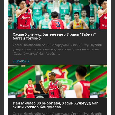
Хасын Хүлэгүүд баг өнөөдөр Ираны "Табиат"
багтай тоглоно
Сагсан бөмбөгийн Азийн Аваргуудын Лигийн Зүүн бүсийн
урьдчилсан шатны тэмцээнд аваргын цомыг нь өргөсөн
"Хасын Хүлэгүүд" баг Арабын...
2025-06-09
Иан Миллер 30 оноог авч, Хасын Хүлэгүүд баг
эхний хожлоо байгууллаа
Сагсан бөмбөгийн Азийн Аваргуудын Лигийн Зүүн бүсийн