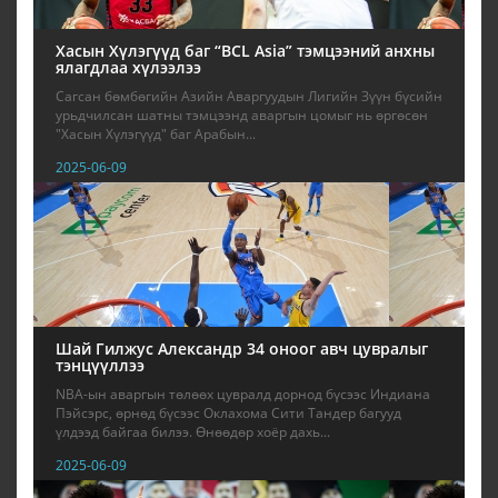
Хасын Хүлэгүүд баг “BCL Asia” тэмцээний анхны
ялагдлаа хүлээлээ
Сагсан бөмбөгийн Азийн Аваргуудын Лигийн Зүүн бүсийн
урьдчилсан шатны тэмцээнд аваргын цомыг нь өргөсөн
"Хасын Хүлэгүүд" баг Арабын...
2025-06-09
Шай Гилжус Александр 34 оноог авч цувралыг
тэнцүүллээ
NBA-ын аваргын төлөөх цувралд дорнод бүсээс Индиана
Пэйсэрс, өрнөд бүсээс Оклахома Сити Тандер багууд
үлдээд байгаа билээ. Өнөөдөр хоёр дахь...
2025-06-09