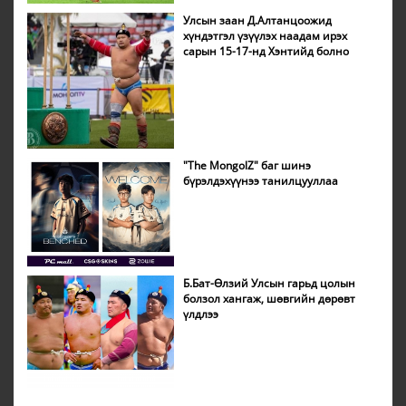
Улсын заан Д.Алтанцоожид
хүндэтгэл үзүүлэх наадам ирэх
сарын 15-17-нд Хэнтийд болно
"The MongolZ" баг шинэ
бүрэлдэхүүнээ танилцууллаа
Б.Бат-Өлзий Улсын гарьд цолын
болзол хангаж, шөвгийн дөрөвт
үлдлээ