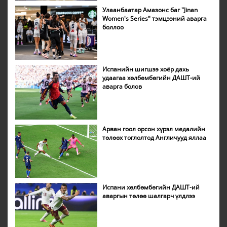
Улаанбаатар Амазонс баг "Jinan
Women's Series" тэмцээний аварга
боллоо
Испанийн шигшээ хоёр дахь
удаагаа хөлбөмбөгийн ДАШТ-ий
аварга болов
Арван гоол орсон хүрэл медалийн
төлөөх тоглолтод Англичууд яллаа
Испани хөлбөмбөгийн ДАШТ-ий
аваргын төлөө шалгарч үлдлээ