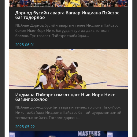
Дорнод бүсийн аварга багаар Индиана Пэйсэрс
баг тодорлоо
NBA-ын Дорнод бүсийн аваргын төлөө Индиана Пэйсэрс
болон Нью-Иорк Никс багуудын зургаа дахь тоглолт
боллоо. Тус тоглолт Пэйсэрс талбайдаа...
2025-06-01
Индиана Пэйсэрс нэмэлт цагт Нью Иорк Никс
багийг хожлоо
NBA-ын дорнод бүсийн аваргын төлөөх тоглолт Нью-Иорк
Никс талбайдаа Индиана Пэйсэрс багтай цувралын эхний
тоглолтыг хийлээ. Тоглолт дөрвөн...
2025-05-22