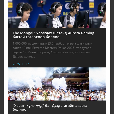
The MongolZ хасагдах шатанд Aurora Gaming
багтай тоглохоор боллоо
1,000,000 ам.долларын (3.5 тэрбум төгрөг) шагналын
сантай "Intel Extreme Masters Dallas 2025" тавдугаар
сарын 19-25-ны хооронд Америкийн нэгдсэн улсын
Даллас хотод...
2025-05-22
“Хасын хүлэгүүд” баг Дээд лигийн аварга
боллоо