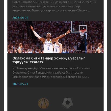
Сагсан бөмбөгийн үндэсний дээд лигийн 2024-2025 оны
улирлын финалын цувралын тоглолт өчигдөр
өндөрлөлөө. Финалд аваргаа хамгаалахаар “Хасын...
2025-05-22
Оклахома Сити Тандер хожиж, цувралыг
тэргүүлж эхэллээ
NBA-ын өрнөд бүсийн аваргын төлөөх эхний тоглолт
Оклахома Сити Тандерийн талбайд Минносато
Тимбэрволвис баг зочлон тоглолоо. Тоглолт эхний...
2025-05-21
13
14
15
16
17
18
19
20
21