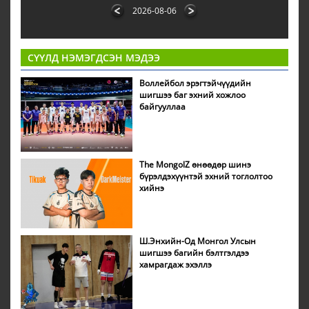
2026-08-06
СҮҮЛД НЭМЭГДСЭН МЭДЭЭ
Воллейбол эрэгтэйчүүдийн
шигшээ баг эхний хожлоо
байгууллаа
The MongolZ өнөөдөр шинэ
бүрэлдэхүүнтэй эхний тоглолтоо
хийнэ
Ш.Энхийн-Од Монгол Улсын
шигшээ багийн бэлтгэлдээ
хамрагдаж эхэллэ