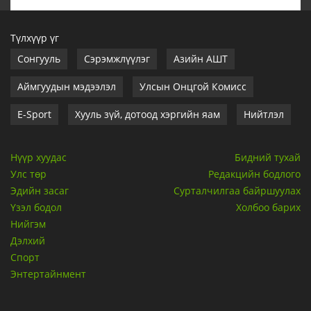
Түлхүүр үг
Сонгууль
Сэрэмжлүүлэг
Азийн АШТ
Аймгуудын мэдээлэл
Улсын Онцгой Комисс
E-Sport
Хууль зүй, дотоод хэргийн яам
Нийтлэл
Нүүр хуудас
Бидний тухай
Улс төр
Редакцийн бодлого
Эдийн засаг
Сурталчилгаа байршуулах
Үзэл бодол
Холбоо барих
Нийгэм
Дэлхий
Спорт
Энтертайнмент