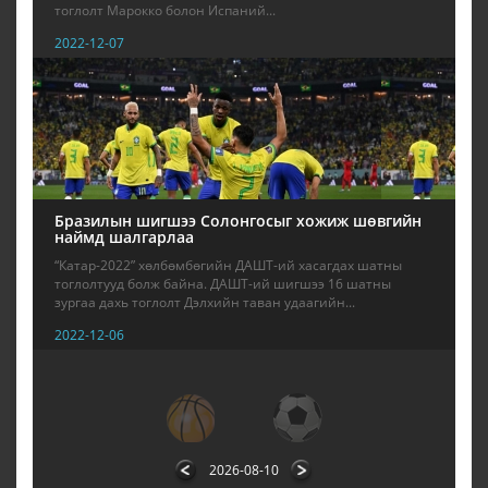
тоглолт Марокко болон Испаний...
2022-12-07
Бразилын шигшээ Солонгосыг хожиж шөвгийн
наймд шалгарлаа
“Катар-2022” хөлбөмбөгийн ДАШТ-ий хасагдах шатны
тоглолтууд болж байна. ДАШТ-ий шигшээ 16 шатны
зургаа дахь тоглолт Дэлхийн таван удаагийн...
2022-12-06
4
5
6
7
8
9
10
11
12
2026-08-10