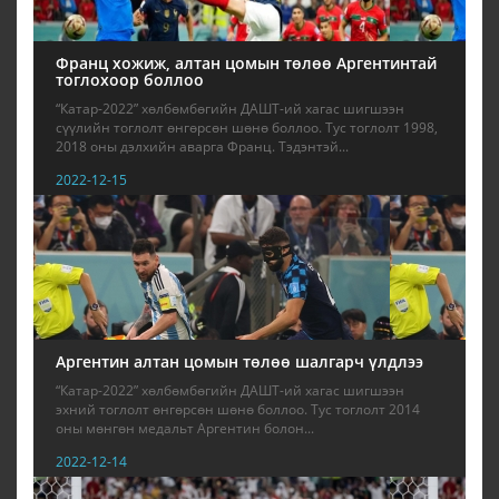
Франц хожиж, алтан цомын төлөө Аргентинтай
тоглохоор боллоо
“Катар-2022” хөлбөмбөгийн ДАШТ-ий хагас шигшээн
сүүлийн тоглолт өнгөрсөн шөнө боллоо. Тус тоглолт 1998,
2018 оны дэлхийн аварга Франц. Тэдэнтэй...
2022-12-15
Аргентин алтан цомын төлөө шалгарч үлдлээ
“Катар-2022” хөлбөмбөгийн ДАШТ-ий хагас шигшээн
эхний тоглолт өнгөрсөн шөнө боллоо. Тус тоглолт 2014
оны мөнгөн медальт Аргентин болон...
2022-12-14