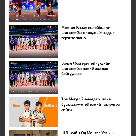
Монгол Улсын волейболын
шигшээ баг өнөөдөр Хятадын
эсрэг тоглоно
Воллейбол эрэгтэйчүүдийн
шигшээ баг эхний хожлоо
байгууллаа
The MongolZ өнөөдөр шинэ
бүрэлдэхүүнтэй эхний тоглолтоо
хийнэ
Ш.Энхийн-Од Монгол Улсын