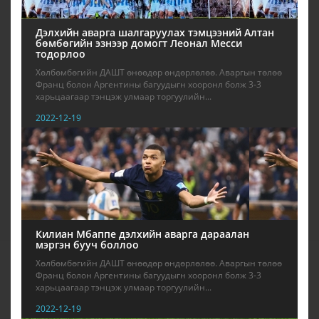
Дэлхийн аварга шалгаруулах тэмцээний Алтан
бөмбөгийн эзнээр домогт Леонал Месси
тодорлоо
Хөлбөмбөгийн ДАШТ өнөөдөр өндөрлөлөө. Аваргын төлөө
Франц болон Аргентины багуудыгн хооронл болж 3-3
харьцаагаар тэнцэж улмаар торгуулийн...
2022-12-19
Килиан Мбаппе дэлхийн аварга дараалан
мэргэн бууч боллоо
Хөлбөмбөгийн ДАШТ өнөөдөр өндөрлөлөө. Аваргын төлөө
Франц болон Аргентины багуудыгн хооронл болж 3-3
харьцаагаар тэнцэж улмаар торгуулийн...
2022-12-19