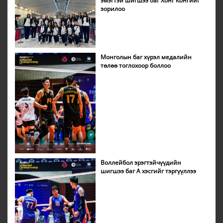
эмэгтэй шигшээ баг Хонг Конгийг
зорилоо
Монголын баг хүрэл медалийн
төлөө тоглохоор боллоо
Воллейбол эрэгтэйчүүдийн
шигшээ баг А хэсгийг тэргүүллээ