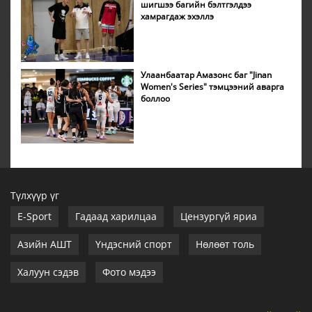
шигшээ багийн бэлтгэлдээ
хамрагдаж эхэллэ
Улаанбаатар Амазонс баг "Jinan
Women's Series" тэмцээний аварга
боллоо
Түлхүүр үг
E-Sport
Гадаад харилцаа
Цензургүй яриа
Азийн АШТ
Үндэсний спорт
Нөлөөт толь
Халуун сэдэв
Фото мэдээ