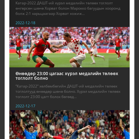
Катар-2022 ДАШТ-ий хүрэл медалийн төлөөх тоглолт
өнгөрсөн шөнө Хорват болон Марокко багуудын хооронд
болж 2:1 харьцаагаар Хорват хожиж...
2022-12-18
Өнөөдөр 23:00 цагаас хүрэл медалийн төлөөх
тоглолт болно
“Катар-2022” хөлбөмбөгийн ДАШТ-ий медалийн төлөөх
тоглолтууд өнөөдөр шөнө болно. Хүрэл медалийн төлөөх
тоглолт 23:00 цагт болох бөгөөд...
2022-12-17