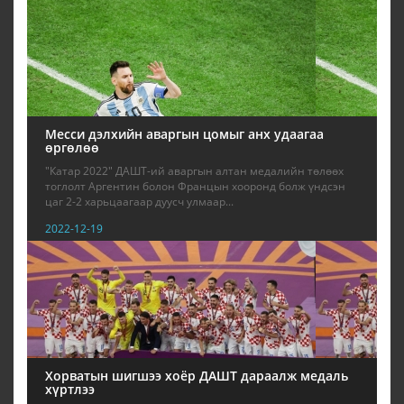
Месси дэлхийн аваргын цомыг анх удаагаа
өргөлөө
"Катар 2022" ДАШТ-ий аваргын алтан медалийн төлөөх
тоглолт Аргентин болон Францын хооронд болж үндсэн
цаг 2-2 харьцаагаар дуусч улмаар...
2022-12-19
Хорватын шигшээ хоёр ДАШТ дараалж медаль
хүртлээ