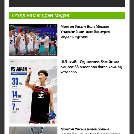
СҮҮЛД НЭМЭГДСЭН МЭДЭЭ
Монгол Улсын Волейболын
Үндэсний шигшээ баг хүрэл
медаль хүртлээ
Ш.Энхийн-Од шигшээ багийнхаа
өмнөөс 33 оноог авч багаа хожилд
хөтөллөө
Монгол Улсын волейболын