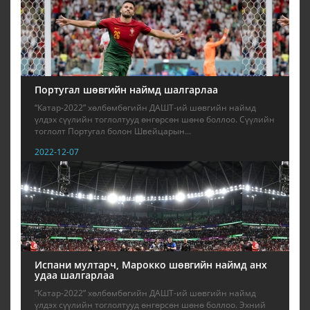
Португал шөвгийн наймд шалгарлаа
“Катар-2022” хөлбөмбөгийн ДАШТ-ий шөвгийн наймд
үлдэх сүүлийн тоглолтууд өнгөрсөн шөнө боллоо. Сүүлийн
тоглолт Португал болон Швейцарын...
2022-12-07
Испани мултарч, Марокко шөвгийн наймд анх
удаа шалгарлаа
“Катар-2022” хөлбөмбөгийн ДАШТ-ий шөвгийн наймд
үлдэх сүүлийн тоглолтууд өнгөрсөн шөнө боллоо. Эхний