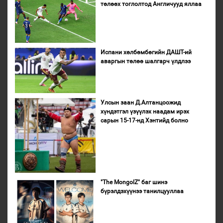
төлөөх тоглолтод Англичууд яллаа
Испани хөлбөмбөгийн ДАШТ-ий
аваргын төлөө шалгарч үлдлээ
Улсын заан Д.Алтанцоожид
хүндэтгэл үзүүлэх наадам ирэх
сарын 15-17-нд Хэнтийд болно
"The MongolZ" баг шинэ
бүрэлдэхүүнээ танилцууллаа