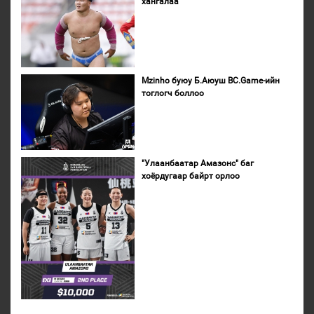
хангалаа
Mzinho буюу Б.Аюуш BC.Game-ийн
тоглогч боллоо
"Улаанбаатар Амазонс" баг
хоёрдугаар байрт орлоо