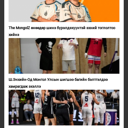
The MongolZ өнөөдөр шинэ бүрэлдэхүүнтэй эхний тоглолтоо
хийнэ
Ш.Энхийн-Од Монгол Улсын шигшээ багийн бэлтгэлдээ
хамрагдаж эхэллэ