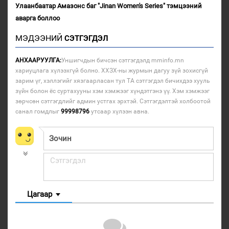
Улаанбаатар Амазонс баг "Jinan Women's Series" тэмцээний
аварга боллоо
МЭДЭЭНИЙ
СЭТГЭГДЭЛ
АНХААРУУЛГА:
Уншигчдын бичсэн сэтгэгдэлд mminfo.mn
хариуцлага хүлээхгүй болно. ХХЗХ-ны журмын дагуу зүй зохисгүй
зарим үг, хэллэгийг хязгаарласан тул ТА сэтгэгдэл бичихдээ хууль
зүйн болон ёс суртахууны хэм хэмжээг хүндэтгэнэ үү. Хэм хэмжээг
зөрчсөн сэтгэгдлийг админ устгах эрхтэй. Сэтгэгдэлтэй холбоотой
санал гомдлыг
99998796
утсаар хүлээн авна.
Цагаар