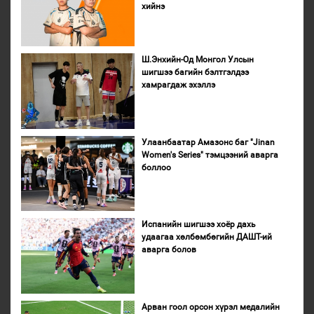
хийнэ
Ш.Энхийн-Од Монгол Улсын
шигшээ багийн бэлтгэлдээ
хамрагдаж эхэллэ
Улаанбаатар Амазонс баг "Jinan
Women's Series" тэмцээний аварга
боллоо
Испанийн шигшээ хоёр дахь
удаагаа хөлбөмбөгийн ДАШТ-ий
аварга болов
Арван гоол орсон хүрэл медалийн