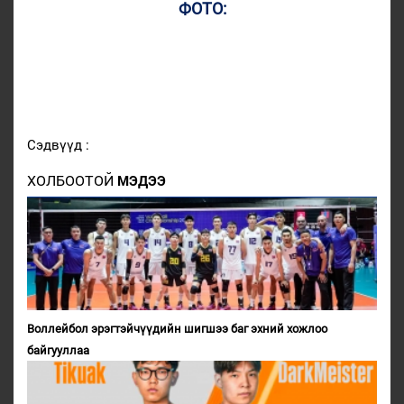
ФОТО:
Сэдвүүд :
ХОЛБООТОЙ
МЭДЭЭ
Воллейбол эрэгтэйчүүдийн шигшээ баг эхний хожлоо
байгууллаа