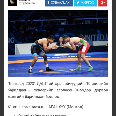
ХУВААЛЦАХ
ЖИРГЭХ
2023-09-16
“Белград 2023” ДАШТ-ий эрэгтэйчүүдийн 10 жингийн
барилдааны хуваарийг зарласан.Өнөөдөр дөрвөн
жингийн барилдаан боллоо.
61 кг. Нармандахын НАРАНХҮҮ (Монгол)