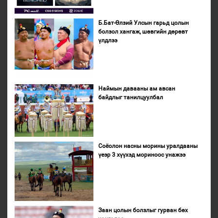
Б.Бат-Өлзий Улсын гарьд цолын
болзол хангаж, шөвгийн дөрөвт
үлдлээ
Наймын давааны ам авсан
байдлыг танилцуулбал
Соёолон насны морины уралдааны
үеэр 3 хүүхэд мориноос унажээ
Заан цолын болзлыг гурван бөх