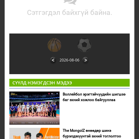
Сэтгэгдэл байхгүй байна.
2026-08-06
СҮҮЛД НЭМЭГДСЭН МЭДЭЭ
Воллейбол эрэгтэйчүүдийн шигшээ
баг эхний хожлоо байгууллаа
The MongolZ өнөөдөр шинэ
бүрэлдэхүүнтэй эхний тоглолтоо