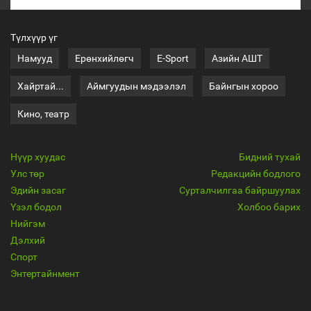
Түлхүүр үг
Намууд
Ерөнхийлөгч
E-Sport
Азийн АШТ
Хайртай...
Аймгуудын мэдээлэл
Байнгын хороо
Кино, театр
Нүүр хуудас
Бидний тухай
Улс төр
Редакцийн бодлого
Эдийн засаг
Сурталчилгаа байршуулах
Үзэл бодол
Холбоо барих
Нийгэм
Дэлхий
Спорт
Энтертайнмент