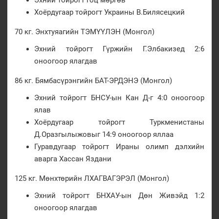
Эхний тойрогт гоц мөргөв
Хоёрдугаар тойрогт Украины В.Билясецкий
70 кг. Энхтуяагийн ТЭМҮҮЛЭН (Монгол)
Эхний тойрогт Гүржийн Г.Элбакизед 2:6
оноогоор ялагдав
86 кг. Бямбасүрэнгийн БАТ-ЭРДЭНЭ (Монгол)
Эхний тойрогт БНСУ-ын Кан Д-г 4:0 оноогоор
ялав
Хоёрдугаар тойрогт Туркменистаны
Д.Оразгылыжовыг 14:9 оноогоор яллаа
Гуравдугаар тойрогт Ираны олимп дэлхийн
аварга Хассан Яздани
125 кг. Мөнхтөрийн ЛХАГВАГЭРЭЛ (Монгол)
Эхний тойрогт БНХАУ-ын Дөн Живэйд 1:2
оноогоор ялагдав