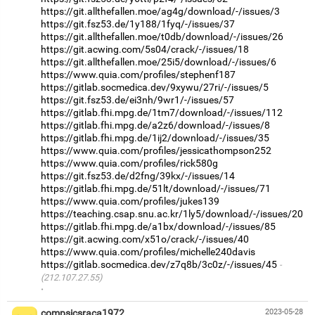
https://git.allthefallen.moe/ag4g/download/-/issues/3
https://git.fsz53.de/1y188/1fyq/-/issues/37
https://git.allthefallen.moe/t0db/download/-/issues/26
https://git.acwing.com/5s04/crack/-/issues/18
https://git.allthefallen.moe/25i5/download/-/issues/6
https://www.quia.com/profiles/stephenf187
https://gitlab.socmedica.dev/9xywu/27ri/-/issues/5
https://git.fsz53.de/ei3nh/9wr1/-/issues/57
https://gitlab.fhi.mpg.de/1tm7/download/-/issues/112
https://gitlab.fhi.mpg.de/a2z6/download/-/issues/8
https://gitlab.fhi.mpg.de/1ij2/download/-/issues/35
https://www.quia.com/profiles/jessicathompson252
https://www.quia.com/profiles/rick580g
https://git.fsz53.de/d2fng/39kx/-/issues/14
https://gitlab.fhi.mpg.de/51lt/download/-/issues/71
https://www.quia.com/profiles/jukes139
https://teaching.csap.snu.ac.kr/1ly5/download/-/issues/20
https://gitlab.fhi.mpg.de/a1bx/download/-/issues/85
https://git.acwing.com/x51o/crack/-/issues/40
https://www.quia.com/profiles/michelle240davis
https://gitlab.socmedica.dev/z7q8b/3c0z/-/issues/45
(212.107.27.55)
·
compsicsraca1972
2023-05-28