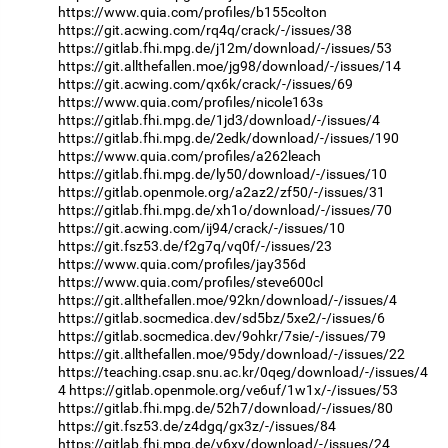
https://www.quia.com/profiles/b155colton
https://git.acwing.com/rq4q/crack/-/issues/38
https://gitlab.fhi.mpg.de/j12m/download/-/issues/53
https://git.allthefallen.moe/jg98/download/-/issues/14
https://git.acwing.com/qx6k/crack/-/issues/69
https://www.quia.com/profiles/nicole163s
https://gitlab.fhi.mpg.de/1jd3/download/-/issues/4
https://gitlab.fhi.mpg.de/2edk/download/-/issues/190
https://www.quia.com/profiles/a262leach
https://gitlab.fhi.mpg.de/ly50/download/-/issues/10
https://gitlab.openmole.org/a2az2/zf50/-/issues/31
https://gitlab.fhi.mpg.de/xh1o/download/-/issues/70
https://git.acwing.com/ij94/crack/-/issues/10
https://git.fsz53.de/f2g7q/vq0f/-/issues/23
https://www.quia.com/profiles/jay356d
https://www.quia.com/profiles/steve600cl
https://git.allthefallen.moe/92kn/download/-/issues/4
https://gitlab.socmedica.dev/sd5bz/5xe2/-/issues/6
https://gitlab.socmedica.dev/9ohkr/7sie/-/issues/79
https://git.allthefallen.moe/95dy/download/-/issues/22
https://teaching.csap.snu.ac.kr/0qeg/download/-/issues/4
4
https://gitlab.openmole.org/ve6uf/1w1x/-/issues/53
https://gitlab.fhi.mpg.de/52h7/download/-/issues/80
https://git.fsz53.de/z4dgq/gx3z/-/issues/84
https://gitlab.fhi.mpg.de/v6xy/download/-/issues/24