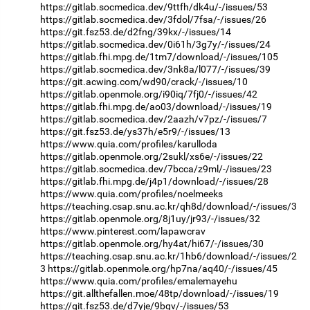
https://gitlab.socmedica.dev/9ttfh/dk4u/-/issues/53
https://gitlab.socmedica.dev/3fdol/7fsa/-/issues/26
https://git.fsz53.de/d2fng/39kx/-/issues/14
https://gitlab.socmedica.dev/0i61h/3g7y/-/issues/24
https://gitlab.fhi.mpg.de/1tm7/download/-/issues/105
https://gitlab.socmedica.dev/3nk8a/l077/-/issues/39
https://git.acwing.com/wd90/crack/-/issues/10
https://gitlab.openmole.org/i90iq/7fj0/-/issues/42
https://gitlab.fhi.mpg.de/ao03/download/-/issues/19
https://gitlab.socmedica.dev/2aazh/v7pz/-/issues/7
https://git.fsz53.de/ys37h/e5r9/-/issues/13
https://www.quia.com/profiles/karulloda
https://gitlab.openmole.org/2sukl/xs6e/-/issues/22
https://gitlab.socmedica.dev/7bcca/z9ml/-/issues/23
https://gitlab.fhi.mpg.de/j4p1/download/-/issues/28
https://www.quia.com/profiles/noelmeeks
https://teaching.csap.snu.ac.kr/qh8d/download/-/issues/3
https://gitlab.openmole.org/8j1uy/jr93/-/issues/32
https://www.pinterest.com/lapawcrav
https://gitlab.openmole.org/hy4at/hi67/-/issues/30
https://teaching.csap.snu.ac.kr/1hb6/download/-/issues/2
3
https://gitlab.openmole.org/hp7na/aq40/-/issues/45
https://www.quia.com/profiles/emalemayehu
https://git.allthefallen.moe/48tp/download/-/issues/19
https://git.fsz53.de/d7yje/9bqv/-/issues/53