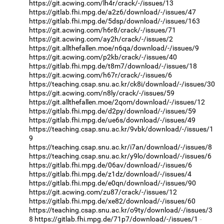
https://git.acwing.com/lh4r/crack/-/issues/13
https://gitlab.fhi.mpg.de/a2z6/download/-/issues/47
https://gitlab.fhi.mpg.de/5dsp/download/-/issues/163
https://git.acwing.com/h6r8/crack/-/issues/71
https://git.acwing.com/ay2h/crack/-/issues/2
https://git.allthefallen.moe/n6qa/download/-/issues/9
https://git.acwing.com/p2kb/crack/-/issues/40
https://gitlab.fhi.mpg.de/t8m7/download/-/issues/18
https://git.acwing.com/h67r/crack/-/issues/6
https://teaching.csap.snu.ac.kr/ck8i/download/-/issues/30
https://git.acwing.com/n8ly/crack/-/issues/59
https://git.allthefallen.moe/2qom/download/-/issues/12
https://gitlab.fhi.mpg.de/d2py/download/-/issues/59
https://gitlab.fhi.mpg.de/ue6s/download/-/issues/49
https://teaching.csap.snu.ac.kr/9vbk/download/-/issues/1
9
https://teaching.csap.snu.ac.kr/i7an/download/-/issues/8
https://teaching.csap.snu.ac.kr/y9lo/download/-/issues/6
https://gitlab.fhi.mpg.de/06av/download/-/issues/6
https://gitlab.fhi.mpg.de/z1dz/download/-/issues/4
https://gitlab.fhi.mpg.de/e0qn/download/-/issues/90
https://git.acwing.com/zu87/crack/-/issues/12
https://gitlab.fhi.mpg.de/xe82/download/-/issues/60
https://teaching.csap.snu.ac.kr/o9ty/download/-/issues/3
8
https://gitlab.fhi.mpg.de/71p7/download/-/issues/1