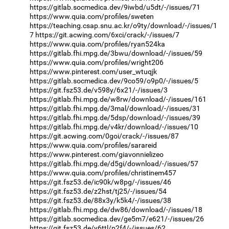
https://gitlab.socmedica.dev/9iwbd/u5dt/-/issues/71
https://www.quia.com/profiles/sweten
https://teaching.csap.snu.ac.kr/o9ty/download/-/issues/1
7
https://git.acwing.com/6xci/crack/-/issues/7
https://www.quia.com/profiles/ryan524ka
https://gitlab.fhi.mpg.de/3bwu/download/-/issues/59
https://www.quia.com/profiles/wright206
https://www.pinterest.com/user_wtuqjk
https://gitlab.socmedica.dev/9co59/o9p0/-/issues/5
https://git.fsz53.de/v598y/6x21/-/issues/3
https://gitlab.fhi.mpg.de/w8rw/download/-/issues/161
https://gitlab.fhi.mpg.de/3mal/download/-/issues/31
https://gitlab.fhi.mpg.de/5dsp/download/-/issues/39
https://gitlab.fhi.mpg.de/v4kr/download/-/issues/10
https://git.acwing.com/0goi/crack/-/issues/87
https://www.quia.com/profiles/sarareid
https://www.pinterest.com/giavonnielizeo
https://gitlab.fhi.mpg.de/d5gi/download/-/issues/57
https://www.quia.com/profiles/christinem457
https://git.fsz53.de/ic90k/w8pg/-/issues/46
https://git.fsz53.de/z2hst/tj25/-/issues/54
https://git.fsz53.de/88x3y/k5k4/-/issues/38
https://gitlab.fhi.mpg.de/dw86/download/-/issues/18
https://gitlab.socmedica.dev/ge5m7/e621/-/issues/26
https://git.fsz53.de/y6ttl/p2f4/-/issues/62