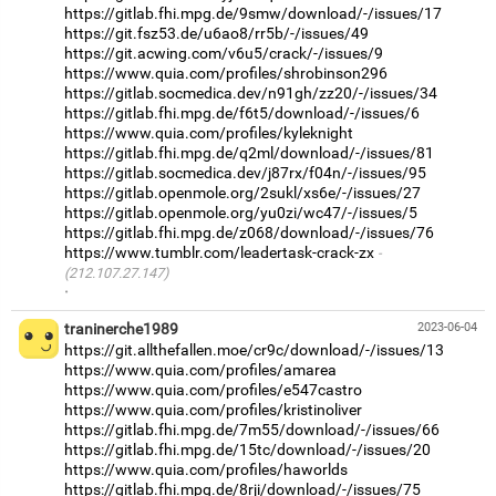
https://gitlab.fhi.mpg.de/9smw/download/-/issues/17
https://git.fsz53.de/u6ao8/rr5b/-/issues/49
https://git.acwing.com/v6u5/crack/-/issues/9
https://www.quia.com/profiles/shrobinson296
https://gitlab.socmedica.dev/n91gh/zz20/-/issues/34
https://gitlab.fhi.mpg.de/f6t5/download/-/issues/6
https://www.quia.com/profiles/kyleknight
https://gitlab.fhi.mpg.de/q2ml/download/-/issues/81
https://gitlab.socmedica.dev/j87rx/f04n/-/issues/95
https://gitlab.openmole.org/2sukl/xs6e/-/issues/27
https://gitlab.openmole.org/yu0zi/wc47/-/issues/5
https://gitlab.fhi.mpg.de/z068/download/-/issues/76
https://www.tumblr.com/leadertask-crack-zx
(212.107.27.147)
·
traninerche1989
2023-06-04
https://git.allthefallen.moe/cr9c/download/-/issues/13
https://www.quia.com/profiles/amarea
https://www.quia.com/profiles/e547castro
https://www.quia.com/profiles/kristinoliver
https://gitlab.fhi.mpg.de/7m55/download/-/issues/66
https://gitlab.fhi.mpg.de/15tc/download/-/issues/20
https://www.quia.com/profiles/haworlds
https://gitlab.fhi.mpg.de/8rji/download/-/issues/75