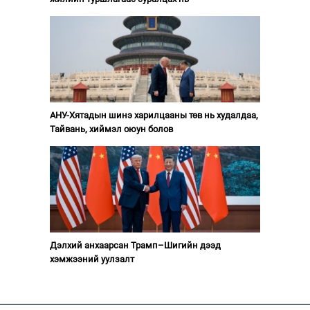
АНУ-Хятадын шинэ харилцааны төв нь худалдаа,
Тайвань, хиймэл оюун болов
Дэлхий анхаарсан Трамп–Шигийн дээд
хэмжээний уулзалт