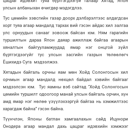
цацраг идэвхит туяа бүртгэгдээгүй талаар Хятад, Япон
улсын албаныхан өчигдөр мэдэгдлээ.
Зурхай
Тус цөмийн зэвсгийн газар доорх дэлбэрэлтээс алдагдсан
хорт туяа агаар мандалд тархах вий гэсэн айдас хил залгаа
улс орнуудын санааг зовоож байсан юм. Ням гарагийн
туршилтын дараа Япон даяар ажиллаж байгаа агаарын
хяналтын байгууламжуудад ямар нэг онцгой зүйл
бүртгэгдээгүйг тус улсын засгийн газрын төлөөлөгч
Ёшихидэ Суга мэдээлжээ.
Хятадын байгаль орчны яам мөн Хойд Солонгосын хил
орчмын агаар мандалд нөхцөл байдал хэвийн байгааг
мэдээлсэн юм. Тус яамны вэб сайтад “Хойд Солонгосын
цөмийн туршилт одоогоор манай улсын байгаль орчин, хүн
амд ямар нэг нөлөө үзүүлэхээргүй байгаа нь хэмжилтээс
харагдаж байна” гэсэн байна.
Түүнчлэн, Японы батлан хамгаалахын сайд Ицунори
Онодера агаар мандал дахь цацраг идэвхийн хэмжээг