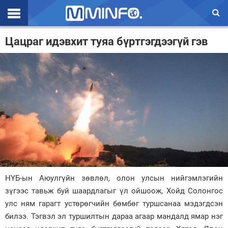
Эхлэл
Цацраг идэвхит туяа бүртгэгдээгүй гэв
Цаг агаар
Валют ханш
Улс төр
Эдийн засаг
Үзэл бодол
Спорт
НҮБ-ын Аюулгүйн зөвлөл, олон улсын нийгэмлэгийн
Нийгэм
зүгээс тавьж буй шаардлагыг үл ойшоож, Хойд Солонгос
Дэлхий
улс ням гарагт устөрөгчийн бөмбөг туршсанаа мэдэгдсэн
билээ. Тэгвэл эл туршилтын дараа агаар мандалд ямар нэг
Энтертайнмэнт