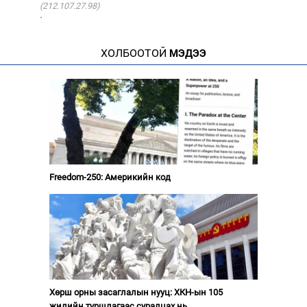
(212.107.27.98)
·
ХОЛБООТОЙ
МЭДЭЭ
Freedom-250: Америкийн код
Хөрш орны засаглалын нууц: ХКН-ын 105
жилийн туршлагаас суралцах нь