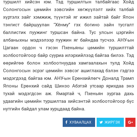
туршилт хийсэн юм. Тэд туршилтын талбайгаас Хойд
Солонгосын цөмийн зэвсгийн хөгжүүлэлт хийх талбай
хүртэлх зайг хэмжиж, түүнтэй яг ижил зайтай байг Япон
тэнгист байршуулан “Хёнму” гэх богино зайн тусгалт
баллистик пуужинг туршсан байна. Тус улсын цэргийн
албаныхны мэдээлээр пуужин яг байндаа тусчээ. АНУ-ын
Цагаан ордон ч гэсэн Пхеньяны цөмийн туршилттай
холбоотойгоор байр сууриа илэрхийлээд байгаа билээ. Тэд
өөрийгөө болон холбоотнуудаа хамгаалахын тулд Хойд
Солонгосын эсрэг цөмийн зэвсэг ашиглахад бэлэн гэдгээ
мэдэгдээд байгаа юм. АНУ-ын Ерөнхийлөгч Доналд Трамп
Японы Ерөнхий сайд Шинзо Абэтэй утсаар ярихдаа энэ
тухай мэдэгдсэн аж. Ямартай ч, Пхеньян зургаа дахь
удаагийн цөмийн туршилтаа хийсэнтэй холбоотойгоор бүс
нутгийн байдал улам хурцдаад байна.
ХУВААЛЦАХ
ЖИРГЭХ