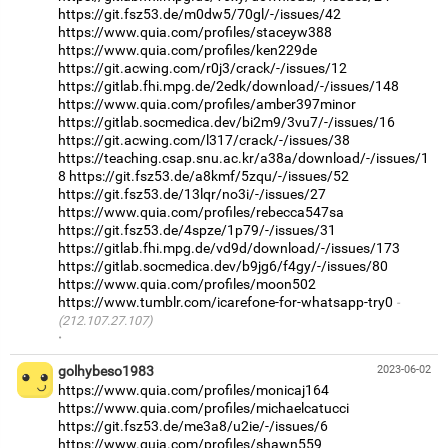
https://git.fsz53.de/m0dw5/70gl/-/issues/42
https://www.quia.com/profiles/staceyw388
https://www.quia.com/profiles/ken229de
https://git.acwing.com/r0j3/crack/-/issues/12
https://gitlab.fhi.mpg.de/2edk/download/-/issues/148
https://www.quia.com/profiles/amber397minor
https://gitlab.socmedica.dev/bi2m9/3vu7/-/issues/16
https://git.acwing.com/l317/crack/-/issues/38
https://teaching.csap.snu.ac.kr/a38a/download/-/issues/1
8
https://git.fsz53.de/a8kmf/5zqu/-/issues/52
https://git.fsz53.de/13lqr/no3i/-/issues/27
https://www.quia.com/profiles/rebecca547sa
https://git.fsz53.de/4spze/1p79/-/issues/31
https://gitlab.fhi.mpg.de/vd9d/download/-/issues/173
https://gitlab.socmedica.dev/b9jg6/f4gy/-/issues/80
https://www.quia.com/profiles/moon502
https://www.tumblr.com/icarefone-for-whatsapp-try0
(212.107.27.107)
·
golhybeso1983
2023-06-02
https://www.quia.com/profiles/monicaj164
https://www.quia.com/profiles/michaelcatucci
https://git.fsz53.de/me3a8/u2ie/-/issues/6
https://www.quia.com/profiles/shawn559