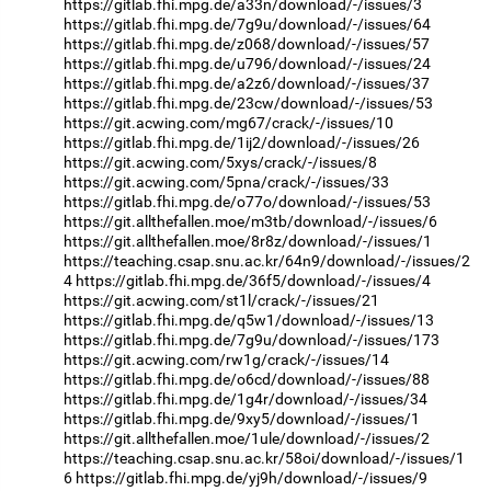
https://gitlab.fhi.mpg.de/a33n/download/-/issues/3
https://gitlab.fhi.mpg.de/7g9u/download/-/issues/64
https://gitlab.fhi.mpg.de/z068/download/-/issues/57
https://gitlab.fhi.mpg.de/u796/download/-/issues/24
https://gitlab.fhi.mpg.de/a2z6/download/-/issues/37
https://gitlab.fhi.mpg.de/23cw/download/-/issues/53
https://git.acwing.com/mg67/crack/-/issues/10
https://gitlab.fhi.mpg.de/1ij2/download/-/issues/26
https://git.acwing.com/5xys/crack/-/issues/8
https://git.acwing.com/5pna/crack/-/issues/33
https://gitlab.fhi.mpg.de/o77o/download/-/issues/53
https://git.allthefallen.moe/m3tb/download/-/issues/6
https://git.allthefallen.moe/8r8z/download/-/issues/1
https://teaching.csap.snu.ac.kr/64n9/download/-/issues/2
4
https://gitlab.fhi.mpg.de/36f5/download/-/issues/4
https://git.acwing.com/st1l/crack/-/issues/21
https://gitlab.fhi.mpg.de/q5w1/download/-/issues/13
https://gitlab.fhi.mpg.de/7g9u/download/-/issues/173
https://git.acwing.com/rw1g/crack/-/issues/14
https://gitlab.fhi.mpg.de/o6cd/download/-/issues/88
https://gitlab.fhi.mpg.de/1g4r/download/-/issues/34
https://gitlab.fhi.mpg.de/9xy5/download/-/issues/1
https://git.allthefallen.moe/1ule/download/-/issues/2
https://teaching.csap.snu.ac.kr/58oi/download/-/issues/1
6
https://gitlab.fhi.mpg.de/yj9h/download/-/issues/9