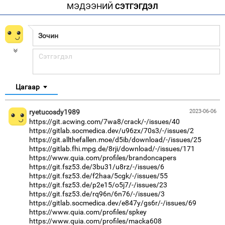
МЭДЭЭНИЙ
СЭТГЭГДЭЛ
Цагаар
ryetucosdy1989
2023-06-06
https://git.acwing.com/7wa8/crack/-/issues/40
https://gitlab.socmedica.dev/u96zx/70s3/-/issues/2
https://git.allthefallen.moe/d5ib/download/-/issues/25
https://gitlab.fhi.mpg.de/8rji/download/-/issues/171
https://www.quia.com/profiles/brandoncapers
https://git.fsz53.de/3bu31/u8rz/-/issues/6
https://git.fsz53.de/f2haa/5cgk/-/issues/55
https://git.fsz53.de/p2e15/o5j7/-/issues/23
https://git.fsz53.de/rq96n/6n76/-/issues/3
https://gitlab.socmedica.dev/e847y/gs6r/-/issues/69
https://www.quia.com/profiles/spkey
https://www.quia.com/profiles/macka608