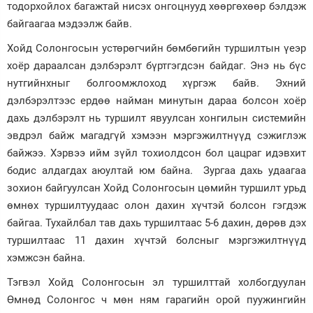
тодорхойлох багажтай нисэх онгоцнууд хөөргөхөөр бэлдэж
байгаагаа мэдээлж байв.
Хойд Солонгосын устөрөгчийн бөмбөгийн туршилтын үеэр
хоёр дараалсан дэлбэрэлт бүртгэгдсэн байдаг. Энэ нь бүс
нутгийнхныг болгоомжлоход хүргэж байв. Эхний
дэлбэрэлтээс ердөө найман минутын дараа болсон хоёр
дахь дэлбэрэлт нь туршилт явуулсан хонгилын системийн
эвдрэл байж магадгүй хэмээн мэргэжилтнүүд сэжиглэж
байжээ. Хэрвээ ийм зүйл тохиолдсон бол цацраг идэвхит
бодис алдагдах аюултай юм байна. Зургаа дахь удаагаа
зохион байгуулсан Хойд Солонгосын цөмийн туршилт урьд
өмнөх туршилтуудаас олон дахин хүчтэй болсон гэгдэж
байгаа. Тухайлбал тав дахь туршилтаас 5-6 дахин, дөрөв дэх
туршилтаас 11 дахин хүчтэй болсныг мэргэжилтнүүд
хэмжсэн байна.
Тэгвэл Хойд Солонгосын эл туршилттай холбогдуулан
Өмнөд Солонгос ч мөн ням гарагийн орой пуужингийн