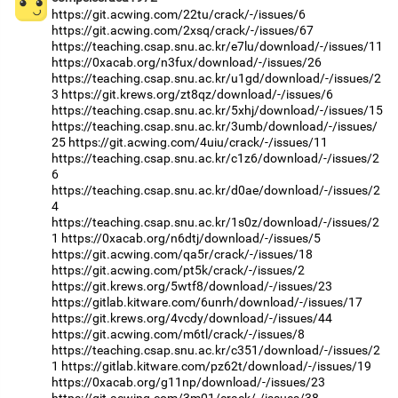
https://git.acwing.com/22tu/crack/-/issues/6
https://git.acwing.com/2xsq/crack/-/issues/67
https://teaching.csap.snu.ac.kr/e7lu/download/-/issues/11
https://0xacab.org/n3fux/download/-/issues/26
https://teaching.csap.snu.ac.kr/u1gd/download/-/issues/2
3
https://git.krews.org/zt8qz/download/-/issues/6
https://teaching.csap.snu.ac.kr/5xhj/download/-/issues/15
https://teaching.csap.snu.ac.kr/3umb/download/-/issues/
25
https://git.acwing.com/4uiu/crack/-/issues/11
https://teaching.csap.snu.ac.kr/c1z6/download/-/issues/2
6
https://teaching.csap.snu.ac.kr/d0ae/download/-/issues/2
4
https://teaching.csap.snu.ac.kr/1s0z/download/-/issues/2
1
https://0xacab.org/n6dtj/download/-/issues/5
https://git.acwing.com/qa5r/crack/-/issues/18
https://git.acwing.com/pt5k/crack/-/issues/2
https://git.krews.org/5wtf8/download/-/issues/23
https://gitlab.kitware.com/6unrh/download/-/issues/17
https://git.krews.org/4vcdy/download/-/issues/44
https://git.acwing.com/m6tl/crack/-/issues/8
https://teaching.csap.snu.ac.kr/c351/download/-/issues/2
1
https://gitlab.kitware.com/pz62t/download/-/issues/19
https://0xacab.org/g11np/download/-/issues/23
https://git.acwing.com/3m01/crack/-/issues/38