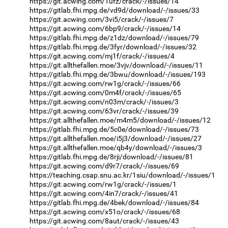
https://git.acwing.com/1ufz/crack/-/issues/14
https://gitlab.fhi.mpg.de/vd9d/download/-/issues/33
https://git.acwing.com/3vi5/crack/-/issues/7
https://git.acwing.com/6bp9/crack/-/issues/14
https://gitlab.fhi.mpg.de/z1dz/download/-/issues/79
https://gitlab.fhi.mpg.de/3fyr/download/-/issues/32
https://git.acwing.com/mj1f/crack/-/issues/4
https://git.allthefallen.moe/3vjv/download/-/issues/11
https://gitlab.fhi.mpg.de/3bwu/download/-/issues/193
https://git.acwing.com/rw1g/crack/-/issues/66
https://git.acwing.com/0m4f/crack/-/issues/65
https://git.acwing.com/n03m/crack/-/issues/3
https://git.acwing.com/63vr/crack/-/issues/39
https://git.allthefallen.moe/m4m5/download/-/issues/12
https://gitlab.fhi.mpg.de/5c0e/download/-/issues/73
https://git.allthefallen.moe/i5j3/download/-/issues/27
https://git.allthefallen.moe/qb4y/download/-/issues/3
https://gitlab.fhi.mpg.de/8rji/download/-/issues/81
https://git.acwing.com/d9r7/crack/-/issues/69
https://teaching.csap.snu.ac.kr/1siu/download/-/issues/1
https://git.acwing.com/rw1g/crack/-/issues/1
https://git.acwing.com/4in7/crack/-/issues/41
https://gitlab.fhi.mpg.de/4bek/download/-/issues/84
https://git.acwing.com/x51o/crack/-/issues/68
https://git.acwing.com/8aut/crack/-/issues/43