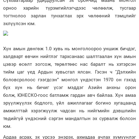
Сүхбаатараар удирдуулсан эх орончид маань Монгол
орноо харийн түрэмгийлэгчдээс чөлөөлж, тусгаар
тогтнолоо зарлан тунхаглах эрх чөлөөний тэмцлийг
эхлүүлсэн юм.
Хүн амын дөнгөж 1.0 хувь нь монголоороо уншиж бичдэг,
халдварт өвчин нийтлэг тархсанаас шалтгаалан хүн амын
цэвэр өсөлт зогсож, төрөлтөөс нас баралт нь хэтэрсэн
тийм цаг үед Ардын хувьсгал ялсан. Гэсэн ч “Дэлхийн
боловсролоос гээгдсэн” монгол үндэстэн 1970 он гэхэд
бүх хүн нь бичиг үсэг мэддэг Азийн анхны орон
болж, ЮНЕСКО-гоос батламж гардан авч байлаа. Хүн амаа
эрүүлжүүлэх бодлого, үйл ажиллагааг богино хугацаанд
амжилттай хэрэгжүүлж чадсан нь нийгмийн дэвшлийн
төдийгүй үндэсний сэргэн мандалтын эх сурвалж болсон
юм.
Ардаа асрах, эх үрсээ энэрэх, ахмадаа ачлах хүмүүнлэг