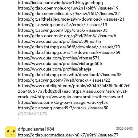
https://issuu.com/windows-10-keygen-hopq
https://gitlab.openmole.org/uw2n1/ol6f/-/issues/19
https://gitlab.socmedica.dev/9xznw/f6ff/-/issues/32
https://git.allthefallen.moe/z9vn/download/-/issues/21
https://git.acwing.com/xj1z/crack/-/issues/19
https://git.acwing.com/l3py/crack/-/issues/35
https://gitlab.openmole.org/g2fzl/26m3/-/issues/6
https://www.quia.com/profiles/c509martin
https://gitlab.fhi.mpg.de/36f5/download/-/issues/73
https://gitlab.fhi.mpg.de/sz15/download/-/issues/69
https://www.quia.com/profiles/vfoster571
https://www.quia.com/profiles/victorgo506
https://www.quia.com/profiles/shayja
https://gitlab.fhi.mpg.de/zw0o/download/-/issues/38
https://git.acwing.com/7wa8/crack/-/issues/22
https://www.noteflight.com/profile/c304575435b9dd02e0
26a468677a7bd026df7eac
https://issuu.com/serum-vst-
crack-jcr4
https://www.quia.com/profiles/theresaward
https://issuu.com/korg-pa-manager-crack-j45x
https://git.acwing.com/d9r7/crack/-/issues/50
(212.107.27.123)
·
difpunclanma1984
2023-06-03
https://gitlab.socmedica.dev/n0ik7/u9tf/-/issues/77