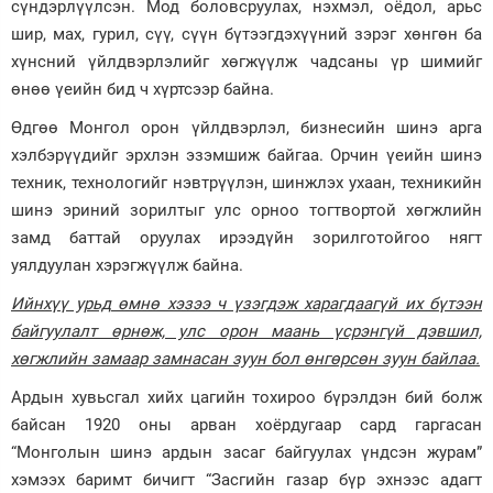
сүндэрлүүлсэн. Мод боловсруулах, нэхмэл, оёдол, арьс
шир, мах, гурил, сүү, сүүн бүтээгдэхүүний зэрэг хөнгөн ба
хүнсний үйлдвэрлэлийг хөгжүүлж чадсаны үр шимийг
өнөө үеийн бид ч хүртсээр байна.
Өдгөө Монгол орон үйлдвэрлэл, бизнесийн шинэ арга
хэлбэрүүдийг эрхлэн эзэмшиж байгаа. Орчин үеийн шинэ
техник, технологийг нэвтрүүлэн, шинжлэх ухаан, техникийн
шинэ эриний зорилтыг улс орноо тогтвортой хөгжлийн
замд баттай оруулах ирээдүйн зорилготойгоо нягт
уялдуулан хэрэгжүүлж байна.
Ийнхүү урьд өмнө хэзээ ч үзэгдэж харагдаагүй их бүтээн
байгуулалт өрнөж, улс орон маань үсрэнгүй дэвшил,
хөгжлийн замаар замнасан зуун бол өнгөрсөн зуун байлаа.
Ардын хувьсгал хийх цагийн тохироо бүрэлдэн бий болж
байсан 1920 оны арван хоёрдугаар сард гаргасан
“Монголын шинэ ардын засаг байгуулах үндсэн журам”
хэмээх баримт бичигт “Засгийн газар бүр эхнээс адагт