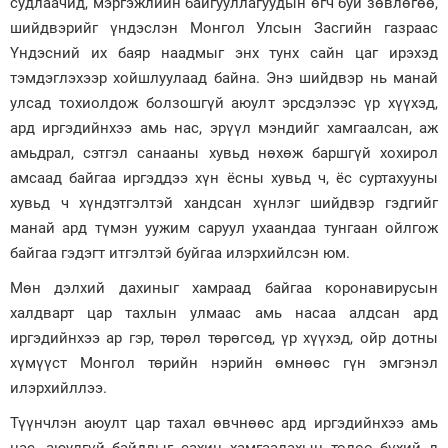
судлаачид, мэргэжлийн байгууллагуудын өгч буй зөвлөгөө,
шийдвэрийг үндэслэн Монгол Улсын Засгийн газраас
Үндэсний их баяр наадмыг энх тунх сайн цаг ирэхэд
тэмдэглэхээр хойшлуулаад байна. Энэ шийдвэр нь манай
улсад тохиолдож болзошгүй аюулт эрсдэлээс үр хүүхэд,
ард иргэдийнхээ амь нас, эрүүл мэндийг хамгаалсан, аж
амьдрал, сэтгэл санааны хувьд нөхөж баршгүй хохирол
амсаад байгаа иргэддээ хүн ёсны хувьд ч, ёс суртахууны
хувьд ч хүндэтгэлтэй хандсан хүнлэг шийдвэр гэдгийг
манай ард түмэн уужим саруул ухаандаа тунгаан ойлгож
байгаа гэдэгт итгэлтэй буйгаа илэрхийлсэн юм.
Мөн дэлхий дахиныг хамраад байгаа коронавирусын
халдварт цар тахлын улмаас амь насаа алдсан ард
иргэдийнхээ ар гэр, төрөл төрөгсөд, үр хүүхэд, ойр дотны
хүмүүст Монгол төрийн нэрийн өмнөөс гүн эмгэнэл
илэрхийллээ.
Түүнчлэн аюулт цар тахал өвчнөөс ард иргэдийнхээ амь