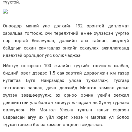
түүхтэй.
Өнөөдөр манай улс дэлхийн 192 оронтой дипломат
харилцаа тогтоож, хүн төрөлхтний өмнө хүлээсэн үүргээ
нэр төртэй биелүүлэн, дэлхийн энх тайван, аюулгүй
байдлыг сахин хамгаалах энхийг сахиулах ажиллагаанд
идэвхтэй оролцдог улс болж чаджээ.
Ийнхүү өнгөрсөн 100 жилийн түүхийг товчилж хэлбэл,
бидний өвөг дээдэс 1.5 сая хавтгай дөрвөлжин км газар
нутагтаа Бүгд Найрамдах улсаа тунхаглаж, тусгаар
тогтнолоо зарлан, даян дэлхийд Монгол хэмээх улсыг
хүлээн зөвшөөрүүлж, эх орноо орчин үеийн хөгжил
дэвшилттэй улс болгон хөгжүүлж чадсан нь Хүннү гүрнээс
өвлүүлсэн Их Монгол Улсын тулгын галыг сэргээн
бадраасан агуу их үйл хэрэг, хэзээ ч мартаж үл болох
түүхэн гавьяа билээ хэмээн онцлон тэмдэглэв.