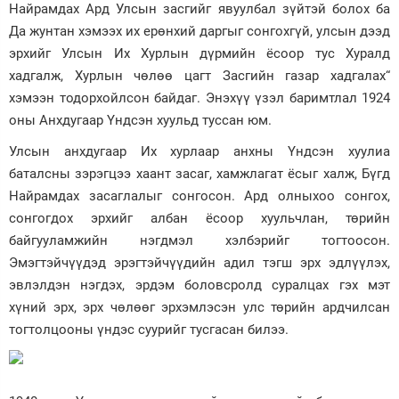
Найрамдах Ард Улсын засгийг явуулбал зүйтэй болох ба
Да жунтан хэмээх их ерөнхий даргыг сонгохгүй, улсын дээд
эрхийг Улсын Их Хурлын дүрмийн ёсоор тус Хуралд
хадгалж, Хурлын чөлөө цагт Засгийн газар хадгалах“
хэмээн тодорхойлсон байдаг. Энэхүү үзэл баримтлал 1924
оны Анхдугаар Үндсэн хуульд туссан юм.
Улсын анхдугаар Их хурлаар анхны Үндсэн хуулиа
баталсны зэрэгцээ хаант засаг, хамжлагат ёсыг халж, Бүгд
Найрамдах засаглалыг сонгосон. Ард олныхоо сонгох,
сонгогдох эрхийг албан ёсоор хуульчлан, төрийн
байгууламжийн нэгдмэл хэлбэрийг тогтоосон.
Эмэгтэйчүүдэд эрэгтэйчүүдийн адил тэгш эрх эдлүүлэх,
эвлэлдэн нэгдэх, эрдэм боловсролд суралцах гэх мэт
хүний эрх, эрх чөлөөг эрхэмлэсэн улс төрийн ардчилсан
тогтолцооны үндэс суурийг тусгасан билээ.