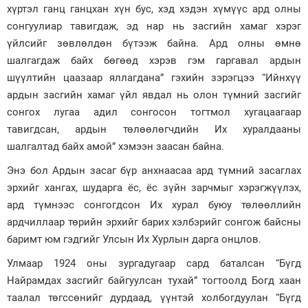
хүртэл ганц ганцхан хүн бус, хэд хэдэн хүмүүс ард олны
сонгуулиар тавигдаж, эд нар нь засгийн хамаг хэрэг
үйлсийг зөвлөлдөн бүтээж байна. Ард олны өмнө
шалгагдаж байх бөгөөд хэрэв гэм гаргавал ардын
шүүлтийн цаазаар яллагдана” гэхийн зэрэгцээ “Ийнхүү
ардын засгийн хамаг үйл явдал нь олон түмний засгийг
сонгох лугаа адил сонгосон тогтмол хугацаагаар
тавигдсан, ардын төлөөлөгчдийн Их хуралдааны
шалгалтад байх амой” хэмээн заасан байна.
Энэ бол Ардын засаг бүр анхнаасаа ард түмний засаглах
эрхийг хангах, шударга ёс, ёс зүйн зарчмыг хэрэгжүүлэх,
ард түмнээс сонгогдсон Их хурал буюу төлөөллийн
ардчиллаар төрийн эрхийг барих хэлбэрийг сонгож байсны
баримт юм гэдгийг Улсын Их Хурлын дарга онцлов.
Улмаар 1924 оны зургадугаар сард баталсан “Бүгд
Найрамдах засгийг байгуулсан тухай” тогтоолд Богд хаан
таалал төгссөнийг дурдаад, үүнтэй холбогдуулан “Бүгд