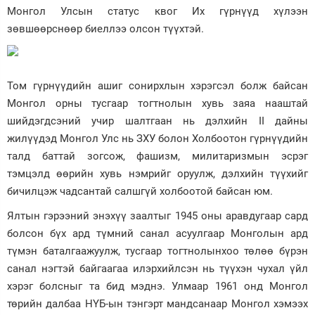
Монгол Улсын статус квог Их гүрнүүд хүлээн
зөвшөөрснөөр биеллээ олсон түүхтэй.
Том гүрнүүдийн ашиг сонирхлын хэрэгсэл болж байсан
Монгол орны тусгаар тогтнолын хувь заяа нааштай
шийдэгдсэний учир шалтгаан нь дэлхийн II дайны
жилүүдэд Монгол Улс нь ЗХУ болон Холбоотон гүрнүүдийн
талд баттай зогсож, фашизм, милитаризмын эсрэг
тэмцэлд өөрийн хувь нэмрийг оруулж, дэлхийн түүхийг
бичилцэж чадсантай салшгүй холбоотой байсан юм.
Ялтын гэрээний энэхүү заалтыг 1945 оны аравдугаар сард
болсон бүх ард түмний санал асуулгаар Монголын ард
түмэн баталгаажуулж, тусгаар тогтнолынхоо төлөө бүрэн
санал нэгтэй байгаагаа илэрхийлсэн нь түүхэн чухал үйл
хэрэг болсныг та бид мэднэ. Улмаар 1961 онд Монгол
төрийн далбаа НҮБ-ын тэнгэрт мандсанаар Монгол хэмээх