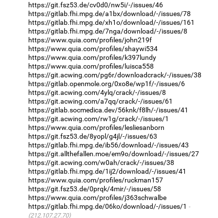
https://git.fsz53.de/cv0d0/nw5i/-/issues/46
https://gitlab.fhi.mpg.de/a1bx/download/-/issues/78
https://gitlab.fhi.mpg.de/xh1o/download/-/issues/161
https://gitlab.fhi.mpg.de/7nga/download/-/issues/8
https://www.quia.com/profiles/john219f
https://www.quia.com/profiles/shaywi534
https://www.quia.com/profiles/k397lundy
https://www.quia.com/profiles/luisca558
https://git.acwing.com/pg6r/downloadcrack/-/issues/38
https://gitlab.openmole.org/0xo8e/wp1f/-/issues/6
https://git.acwing.com/4ylq/crack/-/issues/8
https://git.acwing.com/a7qq/crack/-/issues/61
https://gitlab.socmedica.dev/56knk/f8lh/-/issues/41
https://git.acwing.com/rw1g/crack/-/issues/1
https://www.quia.com/profiles/lesliesanborn
https://git.fsz53.de/8yopl/g4jl/-/issues/63
https://gitlab.fhi.mpg.de/ib56/download/-/issues/43
https://git.allthefallen.moe/em9o/download/-/issues/27
https://git.acwing.com/w0ah/crack/-/issues/38
https://gitlab.fhi.mpg.de/1ij2/download/-/issues/41
https://www.quia.com/profiles/ruckman157
https://git.fsz53.de/0prqk/4mir/-/issues/58
https://www.quia.com/profiles/j363schwalbe
https://gitlab.fhi.mpg.de/06ko/download/-/issues/1
(212.107.27.70)