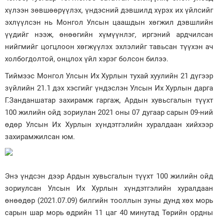
хүлээн зөвшөөрүүлэх, үндэсний дэвшилд хүрэх их үйлсийг
эхлүүлсэн нь Монгол Улсын цаашдын хөгжил дэвшлийн
үүдийг нээж, өнөөгийн хүмүүнлэг, иргэний ардчилсан
нийгмийг цогцлоон хөгжүүлэх эхлэлийг тавьсан түүхэн ач
холбогдолтой, онцлох үйл хэрэг болсон билээ.
Тиймээс Монгол Улсын Их Хурлын тухай хуулийн 21 дүгээр
зүйлийн 21.1 дэх хэсгийг үндэслэн Улсын Их Хурлын дарга
Г.Занданшатар захирамж гаргаж, Ардын хувьсгалын түүхт
100 жилийн ойд зориулан 2021 оны 07 дугаар сарын 09-ний
өдөр Улсын Их Хурлын хүндэтгэлийн хуралдаан хийхээр
захирамжилсан юм.
Энэ үндсэн дээр Ардын хувьсгалын түүхт 100 жилийн ойд
зориулсан Улсын Их Хурлын хүндэтгэлийн хуралдаан
өнөөдөр (2021.07.09) билгийн тооллын зуны дунд хөх морь
сарын шар морь өдрийн 11 цаг 40 минутад Төрийн ордны