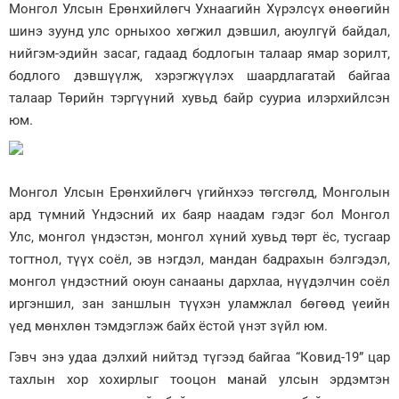
Монгол Улсын Ерөнхийлөгч Ухнаагийн Хүрэлсүх өнөөгийн
шинэ зуунд улс орныхоо хөгжил дэвшил, аюулгүй байдал,
нийгэм-эдийн засаг, гадаад бодлогын талаар ямар зорилт,
бодлого дэвшүүлж, хэрэгжүүлэх шаардлагатай байгаа
талаар Төрийн тэргүүний хувьд байр сууриа илэрхийлсэн
юм.
Монгол Улсын Ерөнхийлөгч үгийнхээ төгсгөлд, Монголын
ард түмний Үндэсний их баяр наадам гэдэг бол Монгол
Улс, монгол үндэстэн, монгол хүний хувьд төрт ёс, тусгаар
тогтнол, түүх соёл, эв нэгдэл, мандан бадрахын бэлгэдэл,
монгол үндэстний оюун санааны дархлаа, нүүдэлчин соёл
иргэншил, зан заншлын түүхэн уламжлал бөгөөд үеийн
үед мөнхлөн тэмдэглэж байх ёстой үнэт зүйл юм.
Гэвч энэ удаа дэлхий нийтэд түгээд байгаа “Ковид-19” цар
тахлын хор хохирлыг тооцон манай улсын эрдэмтэн