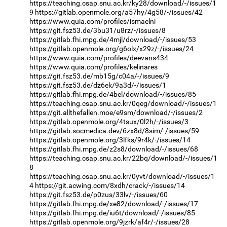
https://teaching.csap.snu.ac.kr/ky28/download/-/issues/1
9
https://gitlab.openmole.org/a57hy/4g58/-/issues/42
https://www.quia.com/profiles/ismaelni
https://git.fsz53.de/3bu31/u8rz/-/issues/8
https://gitlab.fhi.mpg.de/4mjl/download/-/issues/53
https://gitlab.openmole.org/g6olx/x29z/-/issues/24
https://www.quia.com/profiles/deevans434
https://www.quia.com/profiles/kelinares
https://git.fsz53.de/mb15g/c04a/-/issues/9
https://git.fsz53.de/dz6ek/9a3d/-/issues/1
https://gitlab.fhi.mpg.de/4bel/download/-/issues/85
https://teaching.csap.snu.ac.kr/0qeg/download/-/issues/1
https://git.allthefallen.moe/e9sm/download/-/issues/2
https://gitlab.openmole.org/4tsux/0l2h/-/issues/3
https://gitlab.socmedica.dev/6zx8d/8sim/-/issues/59
https://gitlab.openmole.org/3lfks/9r4k/-/issues/14
https://gitlab.fhi.mpg.de/z2s8/download/-/issues/68
https://teaching.csap.snu.ac.kr/22bq/download/-/issues/1
8
https://teaching.csap.snu.ac.kr/0yvt/download/-/issues/1
4
https://git.acwing.com/8xdh/crack/-/issues/14
https://git.fsz53.de/p0zus/33lv/-/issues/60
https://gitlab.fhi.mpg.de/xe82/download/-/issues/17
https://gitlab.fhi.mpg.de/iu6t/download/-/issues/85
https://gitlab.openmole.org/9jzrk/af4r/-/issues/28