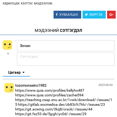
харилцах хэлтэс мэдээлэв.
ХУВААЛЦАХ
ЖИРГЭХ
МЭДЭЭНИЙ
СЭТГЭГДЭЛ
Цагаар
tozomonssinc1982
2023-06-04
https://www.quia.com/profiles/kellyho487
https://www.quia.com/profiles/zachei594
https://teaching.csap.snu.ac.kr/1vwk/download/-/issues/1
5
https://gitlab.socmedica.dev/zb83i/h7hh/-/issues/23
https://git.acwing.com/3kq8/crack/-/issues/44
https://git.fsz53.de/5jygh/yc0d/-/issues/29