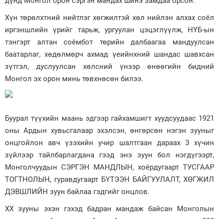
дүнд Монгол орон сэргэн мандах шинэ замдаа орсон.
Хүн төрөлхтний нийтлэг хөгжилтэй хөл нийлэн алхах соёл
иргэншлийн үрийг тарьж, ургуулан цэцэглүүлж, НҮБ-ын
тэнгэрт алтан соёмбот төрийн далбаагаа мандуулсан
баатарлаг, хөдөлмөрч ахмад үеийнхний шандас шавхсан
зүтгэл, дуслуулсан хөлсний үнээр өнөөгийн бидний
Монгол эх орон минь төвхнөсөн билээ.
Буурал түүхийн маань эдгээр гайхамшигт хуудсуудаас 1921
оны Ардын хувьсгалаар эхэлсэн, өнгөрсөн нэгэн зууныг
онцгойлон авч үзэхийн учир шалтгаан дараах 3 хүчин
зүйлээр тайлбарлагдана гээд энэ зуун бол нэгдүгээрт,
Монголчуудын СЭРГЭН МАНДЛЫН, хоёрдугаарт ТУСГААР
ТОГТНОЛЫН, гуравдугаарт БҮТЭЭН БАЙГУУЛАЛТ, ХӨГЖИЛ
ДЭВШЛИЙН зуун байлаа гэдгийг онцлов.
XX зууны эхэн гэхэд бадран мандаж байсан Монголын