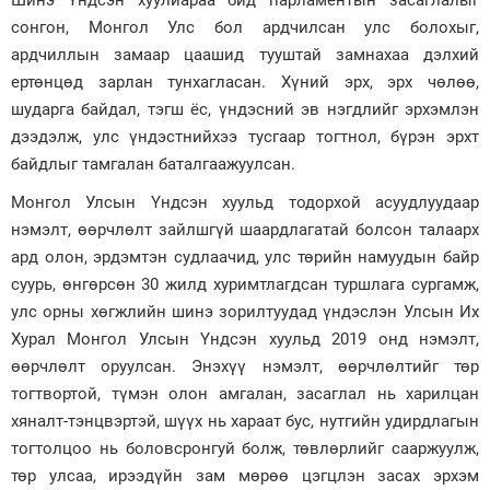
Шинэ Үндсэн хуулиараа бид парламентын засаглалыг
сонгон, Монгол Улс бол ардчилсан улс болохыг,
ардчиллын замаар цаашид тууштай замнахаа дэлхий
ертөнцөд зарлан тунхагласан. Хүний эрх, эрх чөлөө,
шударга байдал, тэгш ёс, үндэсний эв нэгдлийг эрхэмлэн
дээдэлж, улс үндэстнийхээ тусгаар тогтнол, бүрэн эрхт
байдлыг тамгалан баталгаажуулсан.
Монгол Улсын Үндсэн хуульд тодорхой асуудлуудаар
нэмэлт, өөрчлөлт зайлшгүй шаардлагатай болсон талаарх
ард олон, эрдэмтэн судлаачид, улс төрийн намуудын байр
суурь, өнгөрсөн 30 жилд хуримтлагдсан туршлага сургамж,
улс орны хөгжлийн шинэ зорилтуудад үндэслэн Улсын Их
Хурал Монгол Улсын Үндсэн хуульд 2019 онд нэмэлт,
өөрчлөлт оруулсан. Энэхүү нэмэлт, өөрчлөлтийг төр
тогтвортой, түмэн олон амгалан, засаглал нь харилцан
хяналт-тэнцвэртэй, шүүх нь хараат бус, нутгийн удирдлагын
тогтолцоо нь боловсронгуй болж, төвлөрлийг сааржуулж,
төр улсаа, ирээдүйн зам мөрөө цэгцлэн засах эрхэм