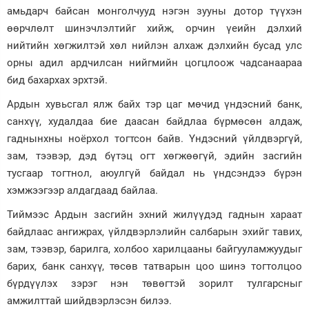
амьдарч байсан монголчууд нэгэн зууны дотор түүхэн
өөрчлөлт шинэчлэлтийг хийж, орчин үеийн дэлхий
нийтийн хөгжилтэй хөл нийлэн алхаж дэлхийн бусад улс
орны адил ардчилсан нийгмийн цогцлоож чадсанаараа
бид бахархах эрхтэй.
Ардын хувьсгал ялж байх тэр цаг мөчид үндэсний банк,
санхүү, худалдаа бие даасан байдлаа бүрмөсөн алдаж,
гаднынхны ноёрхол тогтсон байв. Үндэсний үйлдвэргүй,
зам, тээвэр, дэд бүтэц огт хөгжөөгүй, эдийн засгийн
тусгаар тогтнол, аюулгүй байдал нь үндсэндээ бүрэн
хэмжээгээр алдагдаад байлаа.
Тиймээс Ардын засгийн эхний жилүүдэд гаднын хараат
байдлаас ангижрах, үйлдвэрлэлийн салбарын эхийг тавих,
зам, тээвэр, барилга, холбоо харилцааны байгууламжуудыг
барих, банк санхүү, төсөв татварын цоо шинэ тогтолцоо
бүрдүүлэх зэрэг нэн төвөгтэй зорилт тулгарсныг
амжилттай шийдвэрлэсэн билээ.