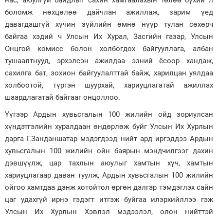
нас, аюулгүй байдлыг сахин хамгаалахын төлөө бүхий л
боломж нөхцөлөө дайчлан ажиллаж, зарим үед
давагдашгүй хүчин зүйлийн өмнө нүүр тулан сөхөрч
байгаа хэдий ч Улсын Их Хурал, Засгийн газар, Улсын
Онцгой комисс болон холбогдох байгууллага, албан
тушаалтнууд, эрхэлсэн ажилдаа эзний ёсоор хандаж,
сахилга бат, зохион байгуулалттай байж, харилцан уялдаа
холбоотой, түргэн шуурхай, хариуцлагатай ажиллах
шаардлагатай байгааг онцоллоо.
Үүгээр Ардын хувьсгалын 100 жилийн ойд зориулсан
хүндэтгэлийн хуралдаан өндөрлөж буйг Улсын Их Хурлын
дарга Г.Занданшатар мэдэгдээд нийт ард иргэддээ Ардын
хувьсгалын 100 жилийн ойн баярын мэндчилгээг дахин
дэвшүүлж, цар тахлын аюулыг хамтын хүч, хамтын
хариуцлагаар даван туулж, Ардын хувьсгалын 100 жилийн
ойгоо хамтдаа дэнж хотойтол өргөн дэлгэр тэмдэглэх сайн
цаг удахгүй ирнэ гэдэгт итгэж буйгаа илэрхийллээ гэж
Улсын Их Хурлын Хэвлэл мэдээлэл, олон нийттэй