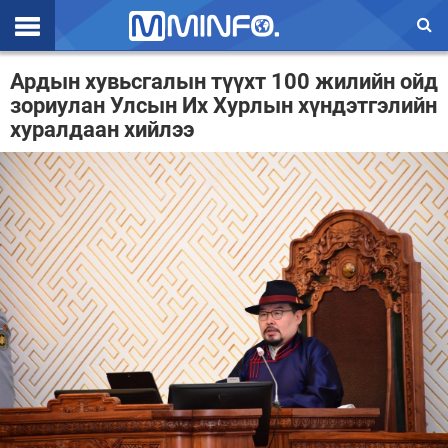
Эхлэл
Ардын хувьсгалын түүхт 100 жилийн ойд
зориулан Улсын Их Хурлын хүндэтгэлийн
Цаг агаар
хуралдаан хийлээ
Валют ханш
Улс төр
Эдийн засаг
Үзэл бодол
Спорт
Нийгэм
Дэлхий
Энтертайнмэнт