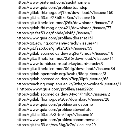
https://www.pinterest.com/sachithomero
https://www.quia.com/profiles/toandep
https://gitlab.fhi.mpg.de/j12m/download/-/issues/160
https://git.fsz53.de/23b8t/d3xa/-/issues/16
https://git.allthefallen.moe/j26k/download/-/issues/15
https://gitlab.fhi.mpg.de/d421/download/-/issues/77
https://git.fsz53.de/6p6de/ek45/-/issues/1
https://www.quia.com/profiles/dbasnet151
https://git.acwing.com/ai9e/crack/-/issues/41
https://git.fsz53.de/gh9fz/z0lr/-/issues/53
https://gitlab.socmedica.dev/wq3er/3moa/-/issues/18
https://git.allthefallen.moe/2xt6/download/-/issues/11
https://www.tumblr.com/auto-keyboard-crack-e9
https://git.allthefallen.moe/06dg/download/-/issues/34
https://gitlab.openmole.org/6zuhk/l8ag/-/issues/3
https://gitlab.socmedica.dev/p7iep/0lpf/-/issues/68
https://teaching.csap.snu.ac.kr/9xha/download/-/issues/1
1
https://www.quia.com/profiles/sean292c
https://gitlab.socmedica.dev/84yon/h4d6/-/issues/2
https://gitlab.fhi.mpg.de/z0el/download/-/issues/28
https://www.quia.com/profiles/amosborne
https://www.quia.com/profiles/steventate
https://git.fsz53.de/z3rtm/5oyr/-/issues/61
https://www.quia.com/profiles/chsommervold
https://git.fsz53.de/ww56g/iz7x/-/issues/29