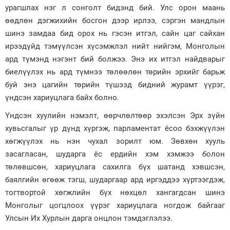
урагшлах нэг л сонголт бидэнд бий. Улс орон маань
өөдлөн дэгжихийн босгон дээр ирлээ, сэргэн мандлын
шинэ замдаа бид орох нь гэсэн итгэл, сайн цаг сайхан
ирээдүйд тэмүүлсэн хүсэмжлэл нийт нийгэм, Монголын
ард түмэнд нэгэнт бий болжээ. Энэ их итгэл найдварыг
биелүүлэх нь ард түмнээ төлөөлөн төрийн эрхийг барьж
буй энэ цагийн төрийн түшээд бидний журамт үүрэг,
үндсэн хариуцлага байх болно.
Үндсэн хуулийн нэмэлт, өөрчлөлтөөр эхэлсэн Эрх зүйн
хувьсгалыг үр дүнд хүргэж, парламентат ёсоо бэхжүүлэн
хөгжүүлэх нь нэн чухал зорилт юм. Зөвхөн хууль
засагласан, шударга ёс ердийн хэм хэмжээ болон
төлөвшсөн, хариуцлага сахилга бүх шатанд хэвшсэн,
баялгийн өгөөж тэгш, шударгаар ард иргэддээ хүртээгдэж,
тогтвортой хөгжлийн бүх нөхцөл хангагдсан шинэ
Монголыг цогцлоох үүрэг хариуцлага ногдож байгааг
Улсын Их Хурлын дарга онцлон тэмдэглэлээ.