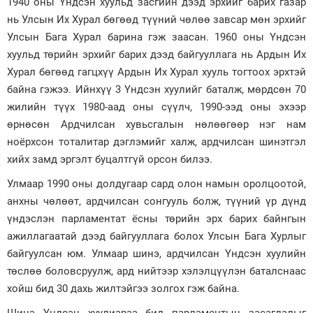
1940 оны Үндсэн хуульд засгийн дээд эрхийг барих газар
нь Улсын Их Хурал бөгөөд түүний чөлөө завсар мөн эрхийг
Улсын Бага Хурал барина гэж заасан. 1960 оны Үндсэн
хуульд төрийн эрхийг барих дээд байгууллага нь Ардын Их
Хурал бөгөөд гагцхүү Ардын Их Хурал хууль тогтоох эрхтэй
байна гэжээ. Ийнхүү 3 Үндсэн хуулийг баталж, мөрдсөн 70
жилийн түүх 1980-аад оны сүүлч, 1990-ээд оны эхээр
өрнөсөн Ардчилсан хувьсгалын нөлөөгөөр нэг нам
ноёрхсон тоталитар дэглэмийг халж, ардчилсан шинэтгэл
хийх замд эргэлт буцалтгүй орсон билээ.
Улмаар 1990 оны долдугаар сард олон намын оролцоотой,
анхны чөлөөт, ардчилсан сонгууль болж, түүний үр дүнд
үндэслэн парламентат ёсны төрийн эрх барих байнгын
ажиллагаатай дээд байгууллага болох Улсын Бага Хурлыг
байгуулсан юм. Улмаар шинэ, ардчилсан Үндсэн хуулийн
төслөө боловсруулж, ард нийтээр хэлэлцүүлэн баталснаас
хойш бид 30 дахь жилтэйгээ золгох гэж байна.