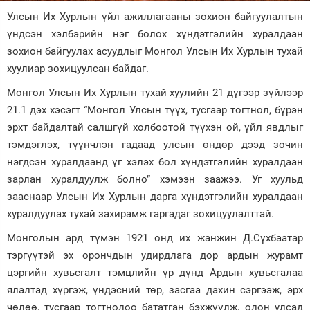
Улсын Их Хурлын үйл ажиллагааны зохион байгуулалтын
Зурхай
үндсэн хэлбэрийн нэг болох хүндэтгэлийн хуралдаан
зохион байгуулах асуудлыг Монгол Улсын Их Хурлын тухай
хуулиар зохицуулсан байдаг.
Монгол Улсын Их Хурлын тухай хуулийн 21 дүгээр зүйлээр
21.1 дэх хэсэгт “Монгол Улсын түүх, тусгаар тогтнол, бүрэн
эрхт байдалтай салшгүй холбоотой түүхэн ой, үйл явдлыг
тэмдэглэх, түүнчлэн гадаад улсын өндөр дээд зочин
нэгдсэн хуралдаанд үг хэлэх бол хүндэтгэлийн хуралдаан
зарлан хуралдуулж болно” хэмээн заажээ. Уг хуульд
зааснаар Улсын Их Хурлын дарга хүндэтгэлийн хуралдаан
хуралдуулах тухай захирамж гаргадаг зохицуулалттай.
Монголын ард түмэн 1921 онд их жанжин Д.Сүхбаатар
тэргүүтэй эх орончдын удирдлага дор ардын журамт
цэргийн хувьсгалт тэмцлийн үр дүнд Ардын хувьсгалаа
ялалтад хүргэж, үндэсний төр, засгаа дахин сэргээж, эрх
чөлөө, тусгаар тогтнолоо бататган бэхжүүлж, олон улсад