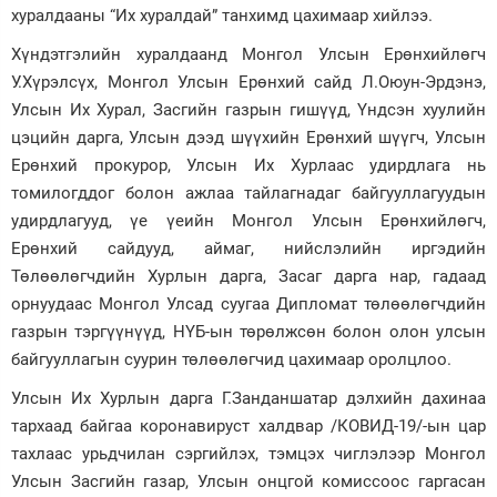
хуралдааны “Их хуралдай” танхимд цахимаар хийлээ.
Хүндэтгэлийн хуралдаанд Монгол Улсын Ерөнхийлөгч
У.Хүрэлсүх, Монгол Улсын Ерөнхий сайд Л.Оюун-Эрдэнэ,
Улсын Их Хурал, Засгийн газрын гишүүд, Үндсэн хуулийн
цэцийн дарга, Улсын дээд шүүхийн Ерөнхий шүүгч, Улсын
Ерөнхий прокурор, Улсын Их Хурлаас удирдлага нь
томилогддог болон ажлаа тайлагнадаг байгууллагуудын
удирдлагууд, үе үеийн Монгол Улсын Ерөнхийлөгч,
Ерөнхий сайдууд, аймаг, нийслэлийн иргэдийн
Төлөөлөгчдийн Хурлын дарга, Засаг дарга нар, гадаад
орнуудаас Монгол Улсад суугаа Дипломат төлөөлөгчдийн
газрын тэргүүнүүд, НҮБ-ын төрөлжсөн болон олон улсын
байгууллагын суурин төлөөлөгчид цахимаар оролцлоо.
Улсын Их Хурлын дарга Г.Занданшатар дэлхийн дахинаа
тархаад байгаа коронавируст халдвар /КОВИД-19/-ын цар
тахлаас урьдчилан сэргийлэх, тэмцэх чиглэлээр Монгол
Улсын Засгийн газар, Улсын онцгой комиссоос гаргасан