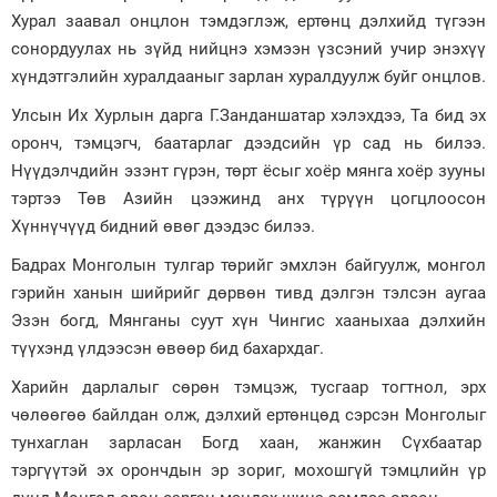
Хурал заавал онцлон тэмдэглэж, ертөнц дэлхийд түгээн
сонордуулах нь зүйд нийцнэ хэмээн үзсэний учир энэхүү
хүндэтгэлийн хуралдааныг зарлан хуралдуулж буйг онцлов.
Улсын Их Хурлын дарга Г.Занданшатар хэлэхдээ, Та бид эх
оронч, тэмцэгч, баатарлаг дээдсийн үр сад нь билээ.
Нүүдэлчдийн эзэнт гүрэн, төрт ёсыг хоёр мянга хоёр зууны
тэртээ Төв Азийн цээжинд анх түрүүн цогцлоосон
Хүннүчүүд бидний өвөг дээдэс билээ.
Бадрах Монголын тулгар төрийг эмхлэн байгуулж, монгол
гэрийн ханын шийрийг дөрвөн тивд дэлгэн тэлсэн аугаа
Эзэн богд, Мянганы суут хүн Чингис хааныхаа дэлхийн
түүхэнд үлдээсэн өвөөр бид бахархдаг.
Харийн дарлалыг сөрөн тэмцэж, тусгаар тогтнол, эрх
чөлөөгөө байлдан олж, дэлхий ертөнцөд сэрсэн Монголыг
тунхаглан зарласан Богд хаан, жанжин Сүхбаатар
тэргүүтэй эх орончдын эр зориг, мохошгүй тэмцлийн үр