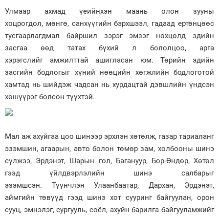
Улмаар ахмад үеийнхэн маань олон зууны
хоцрогдол, мөнгө, санхүүгийн бэрхшээл, гадаад ертөнцөөс
тусгаарлагдмал байршил зэрэг эмзэг нөхцөлд эдийн
засгаа өөд татах бүхий л бололцоо, арга
хэрэгслийг амжилттай ашигласан юм. Төрийн эдийн
засгийн бодлогыг хүний нөөцийн хөгжлийн бодлоготой
хамтад нь шийдэж чадсан нь хурдацтай дэвшлийн үндсэн
хөшүүрэг болсон түүхтэй.
Мал аж ахуйгаа цоо шинээр эрхлэн хөтөлж, газар тариаланг
эзэмшин, агаарын, авто болон төмөр зам, холбооны шинэ
сүлжээ, Эрдэнэт, Шарын гол, Багануур, Бор-Өндөр, Хөтөл
гээд үйлдвэрлэлийн шинэ салбарыг
эзэмшсэн. Түүнчлэн Улаанбаатар, Дархан, Эрдэнэт,
аймгийн төвүүд гээд шинэ хот сууринг байгуулан, орон
сууц, эмнэлэг, сургууль, соёл, ахуйн барилга байгууламжийг