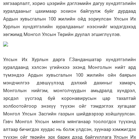
хягзаарлалт, хорио цээрийн дэглэмийн дагуу хүндэтгэлийн
хуралдааныг цахимаар зохион байгуулж буйг дурдаад
Ардын хувьсгалын 100 жилийн ойд зориулсан Улсын Их
Хурлын хүндэтгэлийн хуралдааныг нээснийг мэдэгдэхэд
хөгжимд Монгол Улсын Төрийн дуулал эгшиглүүлэв.
Улсын Их Хурлын дарга Г.Занданшатар хүндэтгэлийн
хуралдаанд хэлсэн үгийнхээ эхэнд Монголын нийт ард
түмэндээ Ардын хувьсгалын 100 жилийн ойн баярын
мэндчилгээ дэвшүүлээд дэлхий дахиныг хамарч,
Монголын нийгэм, монголчуудын амьдралд хүндрэл,
эрсдэл үүсгээд буй коронавирусын цар тахалтай
холбоотойгоор энэхүү түүхэн ойг тэмдэглэх хугацааг
Монгол Улсын Засгийн газрын шийдвэрээр хойшлуулсан.
Гэвч Монгол Улсын мянга мянганаар тоологдох түүхэнд
алтаар бичигдэх хуудас нь болж үлдсэн, зуунаар хэмжигдэх
түүхэн ойг төрийн эрх барих дээд байгууллага Улсын Их