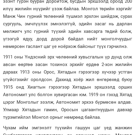
эзэнт гүрэн бууран доройтож, бусдын эрхшээлд ороод 200
илүү жилийн нүүрийг үзэж байлаа. Монгол төрийн хэргийг
Манж Чин гүрний төлөөний түшмэл эрхлэн шийдэж, сурах
сургууль, эмчлүүлэх эмнэлэггүй, эдийн засаг нь дарлан
мөлжигч улс гүрний түүхий эдийн хавсарга төдий болж,
үгээгүй ядуу, дорд дорой байдал нийт монголчуудыг
нөмөрсөн гаслант цаг үе ноёрхож байсныг түүх гэрчилнэ.
1911 оны Үндэсний эрх чөлөөний хувьсгалын үр дүнд олж
авсан өөртөө засан тохинох эрхийг ердөө 2-хон жилийн
дараах 1913 оны Орос, Хятадын гэрээгээр хүчээр устган
үгүйсгэхийг оролдсон. Дахиад хоёр жил өнгөрөхөд буюу
1915 онд Хиагтын гэрээгээр Хятадын эрхшээлд орших
Автономит улс болгон хувиргасан юм. 1919 он гэхэд Хятад
цэрэг Монголыг эзэлж, Автономит эрхээ бүрмөсөн алдав.
Улмаар Хятадын гамин, Оросын цагаантнуудын давхар
түрэмгийлэл Монгол орныг нөмрөөд байлаа.
Чухам ийм эмгэнэлт түүхийн гашуун цаг үед жанжин