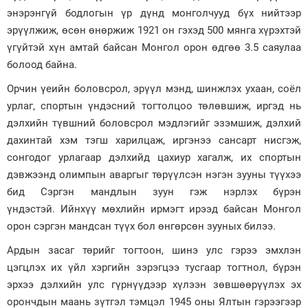
энэрэнгүй бодлогын үр дүнд монголчууд бүх нийтээр
эрүүлжиж, өсөн өнөржиж 1921 он гэхэд 500 мянга хүрэхтэй
үгүйтэй хүн амтай байсан Монгол орон өдгөө 3.5 саяулаа
болоод байна.
Орчин үеийн боловсрол, эрүүл мэнд, шинжлэх ухаан, соёл
урлаг, спортын үндэсний тогтолцоо төлөвшиж, иргэд нь
дэлхийн түвшний боловсрол мэдлэгийг эзэмшиж, дэлхий
дахинтай хэм тэгш харилцаж, иргэнээ сансарт нисгэж,
сонгодог урлагаар дэлхийд цахиур хагалж, их спортын
дэвжээнд олимпын аваргыг төрүүлсэн нэгэн зууны түүхээ
бид Сэргэн мандлын зуун гэж нэрлэх бүрэн
үндэстэй. Ийнхүү мөхлийн ирмэгт ирээд байсан Монгол
орон сэргэн мандсан түүх бол өнгөрсөн зууных билээ.
Ардын засаг төрийг тогтоон, шинэ улс гэрээ эмхлэн
цэгцлэх их үйл хэргийн зэрэгцээ тусгаар тогтнол, бүрэн
эрхээ дэлхийн улс гүрнүүдээр хүлээн зөвшөөрүүлэх эх
орончдын маань зүтгэл тэмцэл 1945 оны Ялтын гэрээгээр