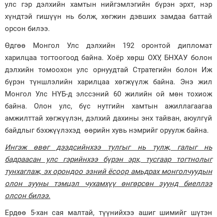
улс гэр дэлхийн хамтын нийгэмлэгийн бүрэн эрхт, нэр
хүндтэй гишүүн нь болж, хөгжин дэвших замдаа баттай
орсон билээ.
Өдгөө Монгол Улс дэлхийн 192 оронтой дипломат
харилцаа тогтоогоод байна. Хоёр хөрш ОХУ, БНХАУ болон
дэлхийн томоохон улс орнуудтай Стратегийн болон Иж
бүрэн түншлэлийн харилцаа хөгжүүлж байна. Энэ жил
Монгол Улс НҮБ-д элссэний 60 жилийн ой мөн тохиож
байна. Олон улс, бүс нутгийн хамтын ажиллагаагаа
амжилттай хөгжүүлэн, дэлхий дахины энх тайван, аюулгүй
байдлыг бэхжүүлэхэд өөрийн хувь нэмрийг оруулж байна.
Ингэж
өвөг дээдсийнхээ тулгыг нь тулж, галыг нь
бадраасан улс гэрийнхээ бүрэн эрх, тусгаар тогтнолыг
тунхаглаж, эх орондоо эзний ёсоор амьдрах монголчуудын
олон зууны тэмцэл чухамхүү өнгөрсөн зуунд биеллээ
олсон билээ.
Ердөө 5-хан сая малтай, түүнийхээ ашиг шимийг шүтэн