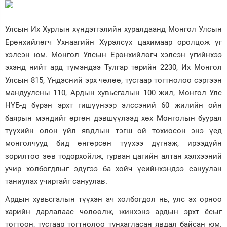
Улсын Их Хурлын хүндэтгэлийн хуралдаанд Монгол Улсын
Ерөнхийлөгч Ухнаагийн Хүрэлсүх цахимаар оролцож үг
хэлсэн юм. Монгол Улсын Ерөнхийлөгч хэлсэн үгийнхээ
эхэнд нийт ард түмэндээ Тулгаp төрийн 2230, Их Монгол
Улсын 815, Үндэсний эрх чөлөө, тусгаар тогтнолоо сэргээн
мандуулсны 110, Ардын хувьсгалын 100 жил, Монгол Улс
НҮБ-д бүрэн эрхт гишүүнээр элссэний 60 жилийн ойн
баярын мэндийг өргөн дэвшүүлээд хөх Монголын буурал
түүхийн олон үйл явдлын тэгш ой тохиосон энэ үед
монголчууд бид өнгөрсөн түүхээ дүгнэж, ирээдүйн
зорилтоо зөв тодорхойлж, гурван цагийн алтан хэлхээний
учир холбогдлыг эдүгээ ба хойч үеийнхэндээ сануулан
таниулах учиртайг сануулав.
Ардын хувьсгалын түүхэн ач холбогдол нь, улс эх орноо
харийн дарлалаас чөлөөлж, жинхэнэ ардын эрхт ёсыг
тогтоон, тусгаар тогтнолоо тунхагласан явдал байсан юм.