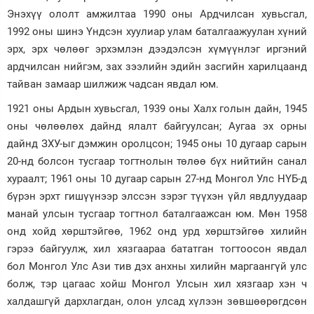
Энэхүү ололт амжилтаа 1990 оны Ардчилсан хувьсгал,
1992 оны шинэ Үндсэн хуулиар улам баталгаажуулан хүний
эрх, эрх чөлөөг эрхэмлэн дээдэлсэн хүмүүнлэг иргэний
ардчилсан нийгэм, зах зээлийн эдийн засгийн харилцаанд
тайван замаар шилжиж чадсан явдал юм.
1921 оны Ардын хувьсгал, 1939 оны Халх голын дайн, 1945
оны чөлөөлөх дайнд ялалт байгуулсан; Аугаа эх орны
дайнд ЗХУ-ыг дэмжин оролцсон; 1945 оны 10 дугаар сарын
20-нд болсон тусгаар тогтнолын төлөө бүх нийтийн санал
хураалт; 1961 оны 10 дугаар сарын 27-нд Монгол Улс НҮБ-д
бүрэн эрхт гишүүнээр элссэн зэрэг түүхэн үйл явдлуудаар
манай улсын тусгаар тогтнол баталгаажсан юм. Мөн 1958
онд хойд хөрштэйгөө, 1962 онд урд хөрштэйгөө хилийн
гэрээ байгуулж, хил хязгаараа бататган тогтоосон явдал
бол Монгол Улс Ази тив дэх анхны хилийн маргаангүй улс
болж, тэр цагаас хойш Монгол Улсын хил хязгаар хэн ч
халдашгүй дархлагдан, олон улсад хүлээн зөвшөөрөгдсөн