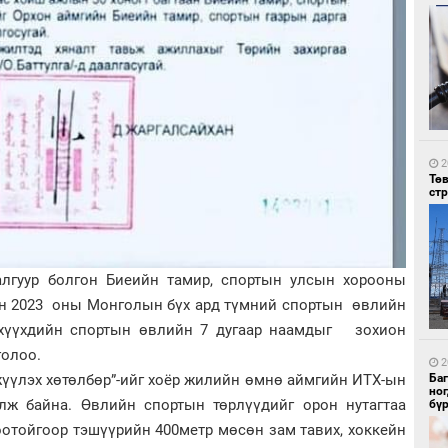
5
УИ
тэн
2
Тө
ст
алгуур болгон Биеийн тамир, спортын улсын хорооны
5
Зу
н 2023 оны Монголын бүх ард түмний спортын өвлийн
өд
 хүүхдийн спортын өвлийн 7 дугаар наамдыг зохион
голоо.
2
жүүлэх хөтөлбөр”-ийг хоёр жилийн өмнө аймгийн ИТХ-ын
Ба
но
үлж байна. Өвлийн спортын төрлүүдийг орон нутагтаа
бү
оотойгоор тэшүүрийн 400метр мөсөн зам тавих, хоккейн