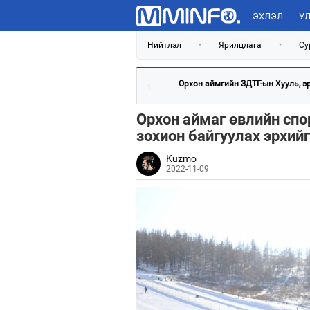
ЭХЛЭЛ
УЛ
Нийтлэл
•
Ярилцлага
•
Су
Орхон аймгийн ЗДТГ-ын Хууль, эрх
Орхон аймаг өвлийн спо
зохион байгуулах эрхий
Kuzmo
2022-11-09