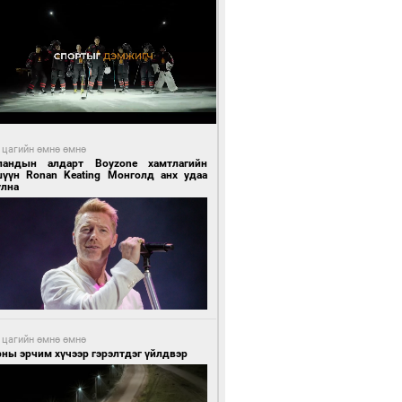
 цагийн өмнө өмнө
ландын алдарт Boyzone хамтлагийн
шүүн Ronan Keating Монголд анх удаа
улна
 цагийн өмнө өмнө
ны эрчим хүчээр гэрэлтдэг үйлдвэр