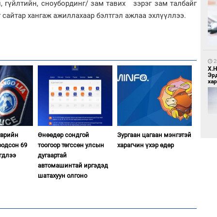
, гүйлтийн, сноубординг/ зам тавих зэрэг зам талбайг
 сайтар хангаж ажиллахаар бэлтгэл ажлаа эхлүүллээ.
5
Бо
ба
2
Х.
Эр
хар
1
Бү
тээ
эврийн
Өнөөдөр сондгой
Зургаан цагаан мэнгэтэй
оодсон 69
тоогоор төгссөн улсын
харагчин үхэр өдөр
гдлээ
дугаартай
2
автомашинтай иргэдэд
Хөш
шатахуун олгоно
1
МИ