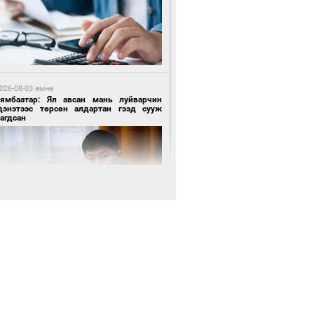
 цагийн өмнө өмнө
роо орохгүй, өдөртөө 28-30 хэм дулаан
йна
026-08-03 өмнө
Нямбаатар: Ял авсан мань луйварчин
дэнэтээс төрсөн алдартан гээд сууж
агдсан
8 цагийн өмнө өмнө
х төрлийн шатахууны импортыг шуурхай
вэрлэхэд гурван яам хамтран ажиллана
026-08-03 өмнө
өө бүтсэн түүхийг өгүүлэх 7 баримт
9 цагийн өмнө өмнө
АТ ТӨХК “Боинг” компанитай хамтын