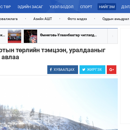
С ТӨР
ЭДИЙН ЗАСАГ
ҮЗЭЛ БОДОЛ
СПОРТ
НИЙГЭМ
ДЭЛ
рвалжлага
•
Азийн АШТ
•
Фото мэдээ
•
Оддын амьдрал
...
Өмнөговь-Улаанбаатар чиглэлд...
ртын төрлийн тэмцээн, уралдааныг
г авлаа
ХУВААЛЦАХ
ЖИРГЭХ