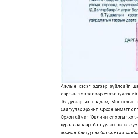
Ажлын хэсэг эдгээр зүйлсийг ш
даргын зөвлөлөөр хэлэлцүүлж ий
16 дугаар их наадам, Монголын
байгуулах эрхийг Орхон аймагт ол
Орхон аймаг “Өвлийн спортыг хөг
хуралдаанаар батлуулан хэрэгжү
зохион байгуулах болсонтой холб