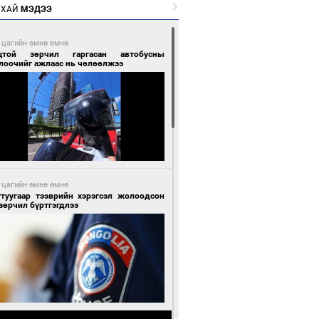
РХАЙ
МЭДЭЭ
 цагийн өмнө өмнө
цтой зөрчил гаргасан автобусны
лоочийг ажлаас нь чөлөөлжээ
 цагийн өмнө өмнө
гтуугаар тээврийн хэрэгсэл жолоодсон
зөрчил бүртгэгдлээ