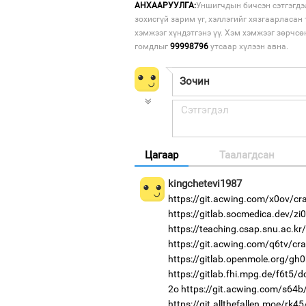
АНХААРУУЛГА:
Уншигчдын бичсэн сэтгэгдэ
зохисгүй зарим үг, хэллэгийг хязгаарласан 
хэмжээг хүндэтгэнэ үү. Хэм хэмжээг зөрчсө
гомдлыг
99998796
утсаар хүлээн авна.
Цагаар
Таалагдсан
kingchetevi1987
https://git.acwing.com/x0ov/cr
https://gitlab.socmedica.dev/zi
https://teaching.csap.snu.ac.k
https://git.acwing.com/q6tv/cra
https://gitlab.openmole.org/gh
https://gitlab.fhi.mpg.de/f6t5/
2o
https://git.acwing.com/s64b
https://git.allthefallen.moe/rk