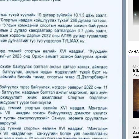
4
Мо
өн
САНА
2
KH
22-
5
Өн
ду
ол
2
Ав
со