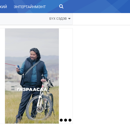
ХИЙ
ЭНТЕРТАЙНМЭНТ
ЗУРХАЙ
БҮХ СЭДЭВ