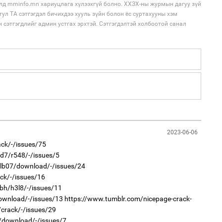
лд mminfo.mn хариуцлага хүлээхгүй болно. ХХЗХ-ны журмын дагуу зүй
аж
тул ТА сэтгэгдэл бичихдээ хууль зүйн болон ёс суртахууны хэм
н сэтгэгдлийг админ устгах эрхтэй. Сэтгэгдэлтэй холбоотой санал
2
Хө
та
1
С.
ий
2023-06-06
2
ack/-/issues/75
“Ну
0d7/r548/-/issues/5
r/lb07/download/-/issues/24
ck/-/issues/16
0bh/h3l8/-/issues/11
2
Н.
download/-/issues/13
https://www.tumblr.com/nicepage-crack-
ас
та
/crack/-/issues/29
45/download/-/issues/7