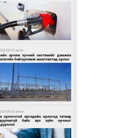
 цагийн өмнө өмнө
Х-ын дарга С.Бямбацогт Сутай хайрхны
гэрийг тахих тахилгад оролцлоо
026-08-03 өмнө
вийн эрчим хүчний системийг дэмжих
ратегийн байгууламж ашиглалтад орлоо
 цагийн өмнө өмнө
ргаан цагаан мэнгэтэй харагчин үхэр
өр
026-08-03 өмнө
га орлоготой иргэдийн орлогод татвар
гдуулахгүй байх эрх зүйн орчныг
рдүүллээ