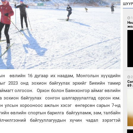
ШУУ
1
Но
жо
ын өвлийн 16 дугаар их наадам, Монголын хүүхдийн
2
Со
ыг 2023 онд зохион байгуулах эрхийг Биеийн тамир
69 
аймагт олгосон. Орхон болон Баянхонгор аймаг өвлийн
аа зохион байгуулах сонгон шалгаруулалтад орсон юм.
ын улсын хорооноос ажлын хэсэг өнгөрсөн сарын 7-нд
гийн өвлийн спортын барилга байгууламж, зам, талбайн
йлчилгээний байгууллагуудын хүчин чадал зэрэгтэй