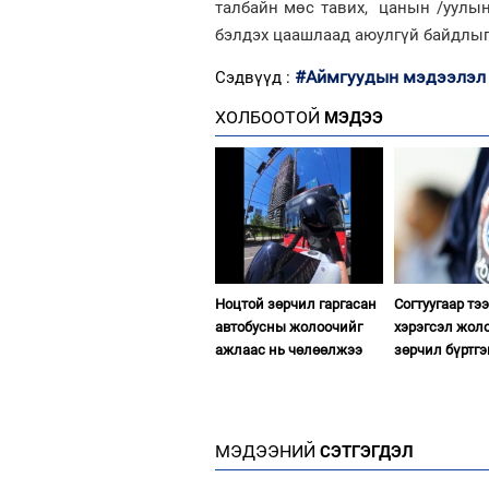
талбайн мөс тавих, цанын /уулын
бэлдэх цаашлаад аюулгүй байдлыг
#Аймгуудын мэдээлэл
Сэдвүүд :
ХОЛБООТОЙ
МЭДЭЭ
Ноцтой зөрчил гаргасан
Согтуугаар тэ
автобусны жолоочийг
хэрэгсэл жол
ажлаас нь чөлөөлжээ
зөрчил бүртгэ
МЭДЭЭНИЙ
СЭТГЭГДЭЛ