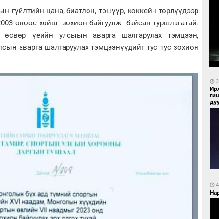
 гүйлтийн цана, биатлон, тэшүүр, коккейн төрлүүдээр
2003 оноос хойш зохион байгуулж байсан туршлагатай.
н өсвөр үеийн улсыын аварга шалгарулах тэмцээн,
улсын аварга шалгаруулах тэмцээнүүдийг тус тус зохион
3
Ир
ги
ду
4
Нар