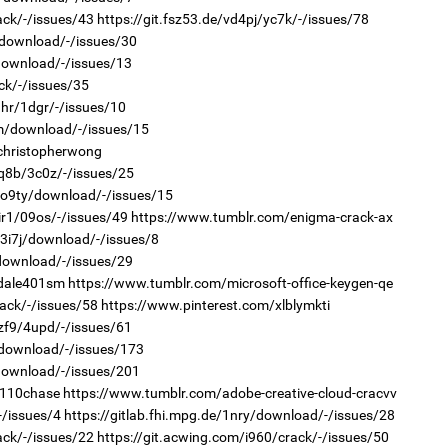
2
ack/-/issues/43
https://git.fsz53.de/vd4pj/yc7k/-/issues/78
"Х
y/download/-/issues/30
ЕБС
/download/-/issues/13
ck/-/issues/35
qhr/1dgr/-/issues/10
3m/download/-/issues/15
1
/christopherwong
Өн
ду
7q8b/3c0z/-/issues/25
ол
r/o9ty/download/-/issues/15
2
ir1/09os/-/issues/49
https://www.tumblr.com/enigma-crack-ax
Со
/3i7j/download/-/issues/8
71 
/download/-/issues/29
/dale401sm
https://www.tumblr.com/microsoft-office-keygen-qe
ack/-/issues/58
https://www.pinterest.com/xlblymkti
9zf9/4upd/-/issues/61
/download/-/issues/173
1
С.
/download/-/issues/201
во
j110chase
https://www.tumblr.com/adobe-creative-cloud-cracvv
та
2
-/issues/4
https://gitlab.fhi.mpg.de/1nry/download/-/issues/28
Ст
ack/-/issues/22
https://git.acwing.com/i960/crack/-/issues/50
72