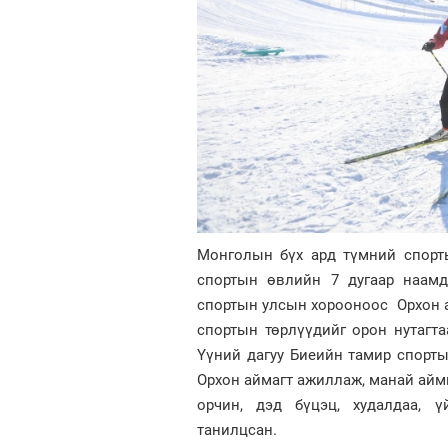
Монголын бүх ард түмний спорт
спортын өвлийн 7 дугаар наамд
спортын улсын хорооноос Орхон 
спортын төрлүүдийг орон нутагт
Үүний дагуу Биеийн тамир спорт
Орхон аймагт ажиллаж, манай айм
орчин, дэд бүцэц, худалдаа, ү
танилцсан.