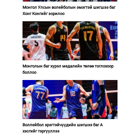
Монгол Улсын волейболын эмэгтэй шигшээ баг
Хонг Конгийг зорилоо
Монголын баг хүрэл медалийн төлөө тоглохоор
боллоо
Воллейбол эрэгтэйчүүдийн шигшээ баг А
хэсгийг тэргүүллээ