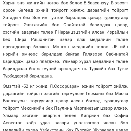
Харин энэ жингийн нөгөө бөх болох Б.Баасанхүү В хэсэгт
орсон бөгөөд эхний тойрогт хийлж, дараагийн тойрогт
Хятадын бөх Зонгин Гуотой барилдаж цэвэр, гуравдугаар
тойрогт Энэтхэгийн бөх Свайтатай барилдаж цэвэр,
хэсгийн аваргын төлөө Г.Наранцэцэгийн ялсан Израйлын
бөх Шира Ришонитэй цэвэр ялж медалийн төлөө
өрсөлдөхөөр болжээ. Мөнгөн медалийн төлөө IJF ийн
нэрийн өмнөөс барилдаж байгаа Гилязова Сабинатай
барилдаж цэвэр ялагджээ. Улмаар хүрэл медалийн төлөө
барилдахаа болж түүний өрсөлдөгч нь Туркийн бөх Тугче
Турбедертэй барилдана.
Эмэгтэй -52 кг жинд Л.Сосорбарам эхний тойрогт хийлж,
дараагийн тойрогт хэсгийг тэргүүлсэн Германы бөх Масча
Баллхаусыг торгуулиар цэвэр ялсан бөгөөд гуравдугаар
тойрогт Мексикийн бөх Паулина Мартинезыг цэвэр ялжээ.
Улмаар хэсгийн аваргын төлөө Киприйн бөх Софиа
Асвестаг хоёр удаа вазари үнэлгээгээр ялсан бол
медалийн төлөө Узбекстаны бөх Гулхайо Жураевад цэвэр