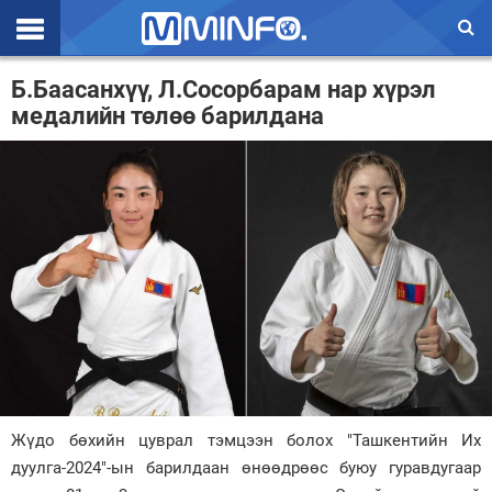
Эхлэл
Б.Баасанхүү, Л.Сосорбарам нар хүрэл
медалийн төлөө барилдана
Цаг агаар
Валют ханш
Улс төр
Эдийн засаг
Үзэл бодол
Спорт
Нийгэм
Дэлхий
Жүдо бөхийн цуврал тэмцээн болох "Ташкентийн Их
дуулга-2024"-ын барилдаан өнөөдрөөс буюу гуравдугаар
Энтертайнмэнт