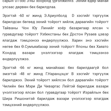
сарын 01-ээс 3-ны хооронд үргэлжилнэ. Эхний өдөр манай
улсаас дөрвөн бөх барилдлаа.
Зурхай
Эрэгтэй -60 кг жинд Э.Ариулболд D хэсгийг тэргүүлж
барилдсан бөгөөд эхний тойрогт хийлж, дараагийн тойрогт
Тайваны Чон Юу Линийг хоёр базаригаар ялсан ч
гуравдугаар тойрогт Узбекстаны бөх Достон Рузаев цэвэр
ялагдаж тэмцээнээ өндөрлүүлжээ. Харин энэ хэсгийн
нөгөө бөх Ө.Сумъяабазар эхний тойрогт Японы бөх Хаяато
Кондод вазари үнэлгээгээр ялагдаж тэмцээнээ
өндөрлүүлжээ.
Эрэгтэй -66 кг жинд манайхаас бөх барилдаагүй бол
эмэгтэй -48 кг жинд Г.Наранцэцэг В хэсгийг тэргүүлж
барилджээ. Эхний тойрогт хийлсэн бол дараагийн тойрогт
Чилийн бөх Мэри Ди Чиваргас Лейтэй барилдаж вазари
үнэлгээгээр ялсан бол гуравдугаар тойрогт Израйлын бөх
Шира Ришонитэй барилдаж вазари үнэлээгээр ялагдаж
тэмцээний өндөрлүүлжээ.