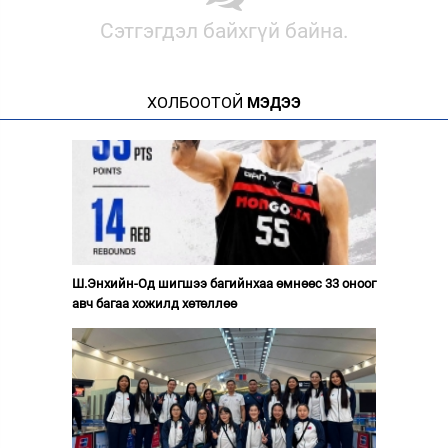
Сэтгэгдэл байхгүй байна.
ХОЛБООТОЙ
МЭДЭЭ
Ш.Энхийн-Од шигшээ багийнхаа өмнөөс 33 оноог
авч багаа хожилд хөтөллөө