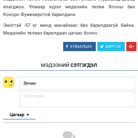
ялагджээ. Улмаар хүрэл медалийн төлөө Японы бөх
Кокоро Фужихиротой барилдана.
Эмэгтэй -57 кг жинд манайхаас бөх барилдаагүй байна.
Медалийн төлөөх барилдаан цагаас болно.
ХУВААЛЦАХ
ЖИРГЭХ
МЭДЭЭНИЙ
СЭТГЭГДЭЛ
Цагаар