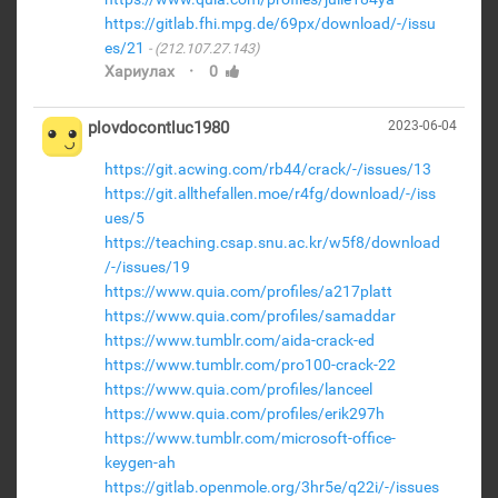
https://gitlab.fhi.mpg.de/69px/download/-/issu
es/21
(212.107.27.143)
·
Хариулах
0
plovdocontluc1980
2023-06-04
https://git.acwing.com/rb44/crack/-/issues/13
https://git.allthefallen.moe/r4fg/download/-/iss
ues/5
https://teaching.csap.snu.ac.kr/w5f8/download
/-/issues/19
https://www.quia.com/profiles/a217platt
https://www.quia.com/profiles/samaddar
https://www.tumblr.com/aida-crack-ed
https://www.tumblr.com/pro100-crack-22
https://www.quia.com/profiles/lanceel
https://www.quia.com/profiles/erik297h
https://www.tumblr.com/microsoft-office-
keygen-ah
https://gitlab.openmole.org/3hr5e/q22i/-/issues