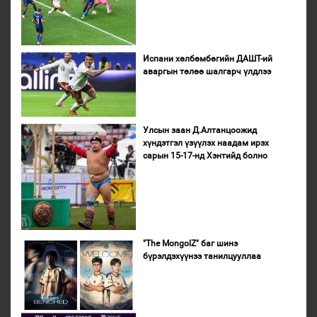
Испани хөлбөмбөгийн ДАШТ-ий
аваргын төлөө шалгарч үлдлээ
Улсын заан Д.Алтанцоожид
хүндэтгэл үзүүлэх наадам ирэх
сарын 15-17-нд Хэнтийд болно
"The MongolZ" баг шинэ
бүрэлдэхүүнээ танилцууллаа