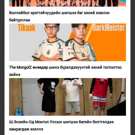
Воллейбол эрэгтэйчүүдийн шигшээ баг эхний хожлоо
байгууллаа
The MongolZ өнөөдөр шинэ бүрэлдэхүүнтэй эхний тоглолтоо
хийнэ
Ш.Энхийн-Од Монгол Улсын шигшээ багийн бэлтгэлдээ
хамрагдаж эхэллэ