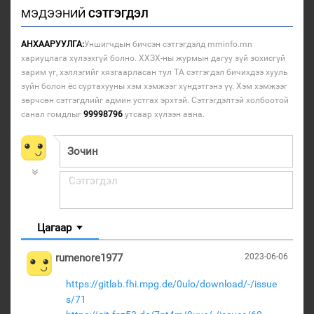
МЭДЭЭНИЙ
СЭТГЭГДЭЛ
АНХААРУУЛГА:
Уншигчдын бичсэн сэтгэгдэлд mminfo.mn
хариуцлага хүлээхгүй болно. ХХЗХ-ны журмын дагуу зүй зохисгүй
зарим үг, хэллэгийг хязгаарласан тул ТА сэтгэгдэл бичихдээ хууль
зүйн болон ёс суртахууны хэм хэмжээг хүндэтгэнэ үү. Хэм хэмжээг
зөрчсөн сэтгэгдлийг админ устгах эрхтэй. Сэтгэгдэлтэй холбоотой
санал гомдлыг
99998796
утсаар хүлээн авна.
Цагаар
rumenore1977
2023-06-06
https://gitlab.fhi.mpg.de/0ulo/download/-/issue
s/71