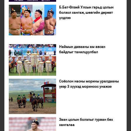
Б.Бат-Өлзий Улсын гарьд цолын
болзол хангаж, шөвгийн дөрөвт
үлдлээ
Наймын давааны ам авсан
байдлыг танилцуулбал
Соёолон насны морины уралдааны
үеэр 3 хүүхэд мориноос унажээ
Заан цолын болзлыг гурван бөх
хангалаа