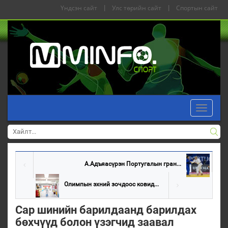
Үндсэн сайт
|
Улс төрийн сайт
|
Спортын сайт
Toggle
navigati
А.Адъяасүрэн Португалын гран...
Олимпын эхний зочдоос ковид...
Сар шинийн барилдаанд барилдах
бөхчүүд болон үзэгчид заавал