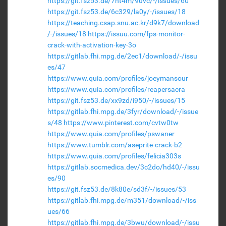
https://git.fsz53.de/7nt4m/9uvc/-/issues/60
https://git.fsz53.de/6c329/la0y/-/issues/18
https://teaching.csap.snu.ac.kr/d9k7/download
/-/issues/18
https://issuu.com/fps-monitor-
crack-with-activation-key-3o
https://gitlab.fhi.mpg.de/2ec1/download/-/issu
es/47
https://www.quia.com/profiles/joeymansour
https://www.quia.com/profiles/reapersacra
https://git.fsz53.de/xx9zd/i950/-/issues/15
https://gitlab.fhi.mpg.de/3fyr/download/-/issue
s/48
https://www.pinterest.com/cvtw0tw
https://www.quia.com/profiles/pswaner
https://www.tumblr.com/aseprite-crack-b2
https://www.quia.com/profiles/felicia303s
https://gitlab.socmedica.dev/3c2do/hd40/-/issu
es/90
https://git.fsz53.de/8k80e/sd3f/-/issues/53
https://gitlab.fhi.mpg.de/m351/download/-/iss
ues/66
https://gitlab.fhi.mpg.de/3bwu/download/-/issu