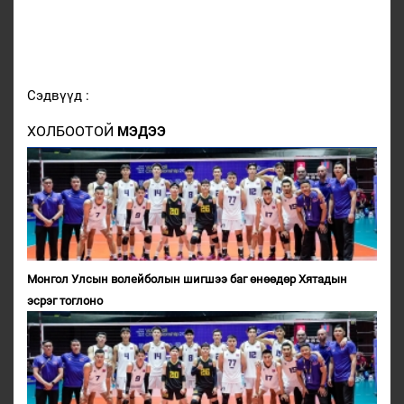
Сэдвүүд :
ХОЛБООТОЙ
МЭДЭЭ
Монгол Улсын волейболын шигшээ баг өнөөдөр Хятадын
эсрэг тоглоно