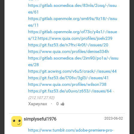
https://gitlab.socmedica.dev/83nls/2osq/-/issu
es/61
https://gitlab.openmole.org/sm69a/9z18/-/issu
es/11
https://gitlab.openmole.org/of73c/y4s1/-/issue
s/12
https://www.quia.com/profiles/joelv239
https://git.fsz53.de/n7ftv/4r0f/-/issues/20
https://www.quia.com/profiles/denise334h
https://gitlab.socmedica.dev/2im90/po1a/-/issu
es/28
https://git.acwing.com/v6u5/crack/-/issues/44
https://git.fsz53.de/l706v/3gl3/-/issues/41
https://www.quia.com/profiles/wilson738
https://git.fsz53.de/u0uvo/z653/-/issues/64
(212.107.27.92)
·
Хариулах
0
simplyseful1976
2023-06-02
https://www.tumblr.com/adobe-premiere-pro-