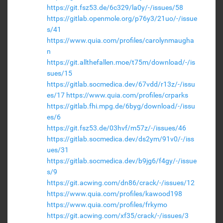
https://git.fsz53.de/6c329/la0y/-/issues/58
https://gitlab.openmole.org/p76y3/21uo/-/issue
s/41
https://www.quia.com/profiles/carolynmaugha
n
https://git.allthefallen.moe/t75m/download/-/is
sues/15
https://gitlab.socmedica.dev/67vdd/r13z/-/issu
es/17
https://www.quia.com/profiles/crparks
https://gitlab.fhi.mpg.de/6byg/download/-/issu
es/6
https://git.fsz53.de/03hvf/m57z/-/issues/46
https://gitlab.socmedica.dev/ds2ym/91v0/-/iss
ues/31
https://gitlab.socmedica.dev/b9jg6/f4gy/-/issue
s/9
https://git.acwing.com/dn86/crack/-/issues/12
https://www.quia.com/profiles/kawood198
https://www.quia.com/profiles/frkymo
https://git.acwing.com/xf35/crack/-/issues/3