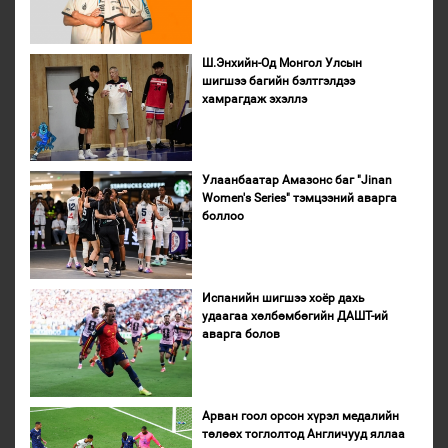
Ш.Энхийн-Од Монгол Улсын
шигшээ багийн бэлтгэлдээ
хамрагдаж эхэллэ
Улаанбаатар Амазонс баг "Jinan
Women's Series" тэмцээний аварга
боллоо
Испанийн шигшээ хоёр дахь
удаагаа хөлбөмбөгийн ДАШТ-ий
аварга болов
Арван гоол орсон хүрэл медалийн
төлөөх тоглолтод Англичууд яллаа