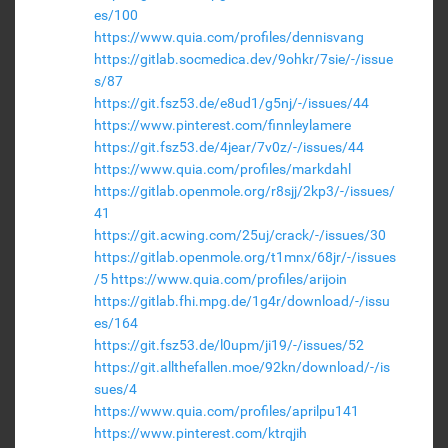
es/100
https://www.quia.com/profiles/dennisvang
https://gitlab.socmedica.dev/9ohkr/7sie/-/issue
s/87
https://git.fsz53.de/e8ud1/g5nj/-/issues/44
https://www.pinterest.com/finnleylamere
https://git.fsz53.de/4jear/7v0z/-/issues/44
https://www.quia.com/profiles/markdahl
https://gitlab.openmole.org/r8sjj/2kp3/-/issues/
41
https://git.acwing.com/25uj/crack/-/issues/30
https://gitlab.openmole.org/t1mnx/68jr/-/issues
/5
https://www.quia.com/profiles/arijoin
https://gitlab.fhi.mpg.de/1g4r/download/-/issu
es/164
https://git.fsz53.de/l0upm/ji19/-/issues/52
https://git.allthefallen.moe/92kn/download/-/is
sues/4
https://www.quia.com/profiles/aprilpu141
https://www.pinterest.com/ktrqjih