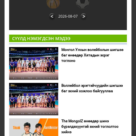
2026-08-07
СҮҮЛД НЭМЭГДСЭН МЭДЭЭ
Монгол Улсын волейболын шигшээ
баг өнөөдөр Хятадын эсрэг
тоглоно
Воллейбол эрэгтэйчүүдийн шигшээ
баг эхний хожлоо байгууллаа
The MongolZ өнөөдөр шинэ
бүрэлдэхүүнтэй эхний тоглолтоо
хийнэ