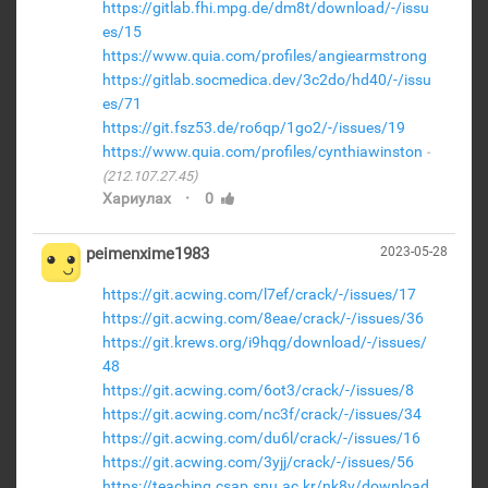
https://gitlab.fhi.mpg.de/dm8t/download/-/issu
es/15
https://www.quia.com/profiles/angiearmstrong
https://gitlab.socmedica.dev/3c2do/hd40/-/issu
es/71
https://git.fsz53.de/ro6qp/1go2/-/issues/19
https://www.quia.com/profiles/cynthiawinston
(212.107.27.45)
·
Хариулах
0
peimenxime1983
2023-05-28
https://git.acwing.com/l7ef/crack/-/issues/17
https://git.acwing.com/8eae/crack/-/issues/36
https://git.krews.org/i9hqg/download/-/issues/
48
https://git.acwing.com/6ot3/crack/-/issues/8
https://git.acwing.com/nc3f/crack/-/issues/34
https://git.acwing.com/du6l/crack/-/issues/16
https://git.acwing.com/3yjj/crack/-/issues/56
https://teaching.csap.snu.ac.kr/nk8v/download