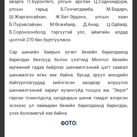
аварга П.Бүрэнтөгс, улсын арслан Ц.Содномдорж,
улсын гарьд Б.Гончигдамба, М.Бадарч,
Ш.Жаргалсайхан, Ж.Бат-Эрдэнэ, улсын заан
Б.Пүрэвсайхан, М.Өсөхбаяр, Д.Анар, Ц.Одбаяр,
Б.Соронзонболд тэргүүтэй улс, аймгийн алдар
цолтой 270 бөх бүртгүүлжээ.
Сар шинийн баярын хүчит бөхийн барилдаанд
барилдах бөхчүүд болон үзэгчид Монгол бөхийн
өргөөний гадаа байрлах шинжилгээний цэгт заавал
шинжилгээ өгөх юм байна. Бусад эрүүл мэндийн
байгууллагуудад хийлгэсэн халдвар илрүүлэх
шинжилгээний хариуг хүчингүйд тооцох аж. “Эерэг”
гарсан тохиолдолд халдварын шинж тэмдэг илэрсэн
эсэхээс үл хамааран бөхийн барилдаанд барилдах,
үзэх боломжгүй юм байна.
ФОТО: