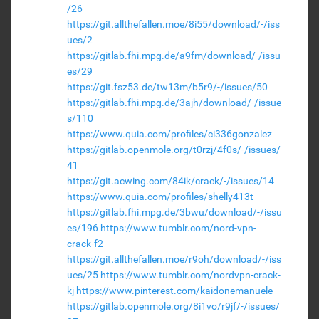
/26
https://git.allthefallen.moe/8i55/download/-/iss
ues/2
https://gitlab.fhi.mpg.de/a9fm/download/-/issu
es/29
https://git.fsz53.de/tw13m/b5r9/-/issues/50
https://gitlab.fhi.mpg.de/3ajh/download/-/issue
s/110
https://www.quia.com/profiles/ci336gonzalez
https://gitlab.openmole.org/t0rzj/4f0s/-/issues/
41
https://git.acwing.com/84ik/crack/-/issues/14
https://www.quia.com/profiles/shelly413t
https://gitlab.fhi.mpg.de/3bwu/download/-/issu
es/196
https://www.tumblr.com/nord-vpn-
crack-f2
https://git.allthefallen.moe/r9oh/download/-/iss
ues/25
https://www.tumblr.com/nordvpn-crack-
kj
https://www.pinterest.com/kaidonemanuele
https://gitlab.openmole.org/8i1vo/r9jf/-/issues/