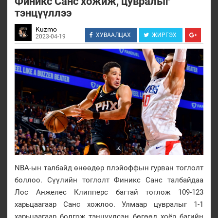
Финикс Санс хожиж, цувралыг
тэнцүүллээ
Kuzmo
ХУВААЛЦАХ
ЖИРГЭХ
2023-04-19
NBA-ын талбайд өнөөдөр плэйоффын гурван тоглолт
боллоо. Сүүлийн тоглолт Финикс Санс талбайдаа
Лос Анжелес Клипперс багтай тоглож 109-123
харьцаагаар Санс хожлоо. Улмаар цувралыг 1-1
харьцаагаар болгож тэнцүүлсэн бөгөөд хоёр багийн