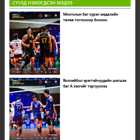
СҮҮЛД НЭМЭГДСЭН МЭДЭЭ
Монголын баг хүрэл медалийн
төлөө тоглохоор боллоо
Воллейбол эрэгтэйчүүдийн шигшээ
баг А хэсгийг тэргүүллээ