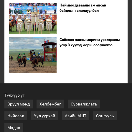
Наймын давааны ам авсан
байдлыг танилцуулбал
Соёолон насны морины уралдааны
үеэр 3 хүүхэд мориноос унажээ
Түлхүүр үг
Эрүүл мэнд
Хөлбөмбөг
Сурвалжлага
Нийслэл
Уул уурхай
Азийн АШТ
Сонгууль
Мэдээ