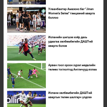
Улаанбаатар Амазонс баг "Jinan
Women's Series" тэмцээний аварга
боллоо
Испанийн шигшээ хоёр дахь
удаагаа хөлбөмбөгийн ДАШТ-ий
аварга болов
Арван гоол орсон хүрэл медалийн
төлөөх тоглолтод Англичууд яллаа
Испани хөлбөмбөгийн ДАШТ-ий
аваргын төлөө шалгарч үлдлээ