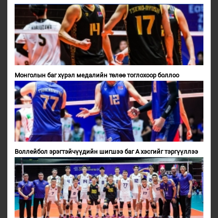
Монголын баг хүрэл медалийн төлөө тоглохоор боллоо
Воллейбол эрэгтэйчүүдийн шигшээ баг А хэсгийг тэргүүллээ