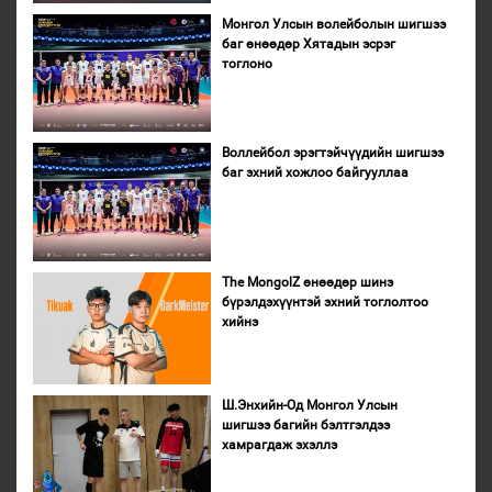
Монгол Улсын волейболын шигшээ
баг өнөөдөр Хятадын эсрэг
тоглоно
Воллейбол эрэгтэйчүүдийн шигшээ
баг эхний хожлоо байгууллаа
The MongolZ өнөөдөр шинэ
бүрэлдэхүүнтэй эхний тоглолтоо
хийнэ
Ш.Энхийн-Од Монгол Улсын
шигшээ багийн бэлтгэлдээ
хамрагдаж эхэллэ