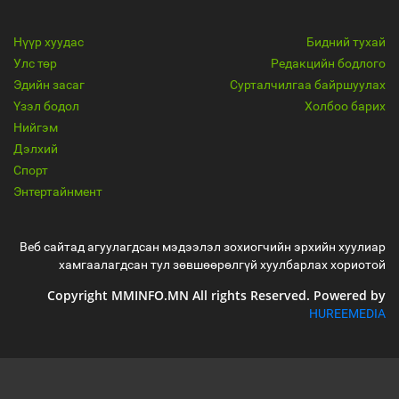
Нүүр хуудас
Бидний тухай
Улс төр
Редакцийн бодлого
Эдийн засаг
Сурталчилгаа байршуулах
Үзэл бодол
Холбоо барих
Нийгэм
Дэлхий
Спорт
Энтертайнмент
Веб сайтад агуулагдсан мэдээлэл зохиогчийн эрхийн хуулиар
хамгаалагдсан тул зөвшөөрөлгүй хуулбарлах хориотой
Copyright MMINFO.MN All rights Reserved. Powered by
HUREEMEDIA