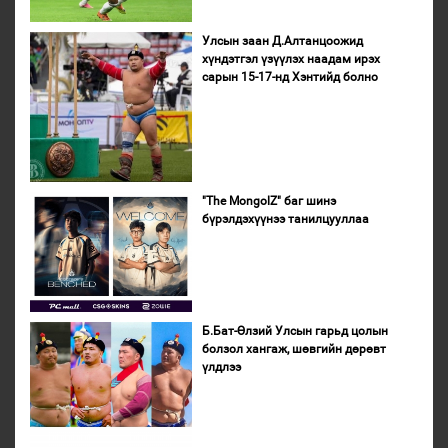
Улсын заан Д.Алтанцоожид
хүндэтгэл үзүүлэх наадам ирэх
сарын 15-17-нд Хэнтийд болно
"The MongolZ" баг шинэ
бүрэлдэхүүнээ танилцууллаа
Б.Бат-Өлзий Улсын гарьд цолын
болзол хангаж, шөвгийн дөрөвт
үлдлээ