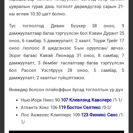
цувралын гурав дахь тоглолт дөрөвдүгээр сарын 21-
ны өглөө 10:30 цагт болно.
Тус тоглолтод Девин Бүүкер 38 оноо, 9
дамжуулалтаар багаа тэргүүлсэн бол Кэвин Дурант 25
оноо, 6 самбар, 5 дамжуулалт, 2 хаалт, Торри Грейг 17
оноо /холоос 8 шидсэнээс 5-ын оруулсан/ авчээ.
Эсрэг багаас Кавай Леонард 31 оноо, 8 самбар, 7
дамжуулалт, 3 бөмбөг таслалтаар багаа тэргүүлсэн
бол Рассел Уэстбрүүк 28 оноо, 5 самбар, 5
дамжуулалт, 2 хаалтыг гүйцэтгэжээ.
Өнөөдөр болсон плэйоффын бусад тоглолтын үр дүн
Нью-Иорк Никс 90-
107 Клевлэнд Кавслерс
/1-1/
Атланта Хокс 106-
119 Бостон Селтикс
/0-2/
Лос Анжелес Клипперс 109-
123 Финикс Санс
/1-
1/