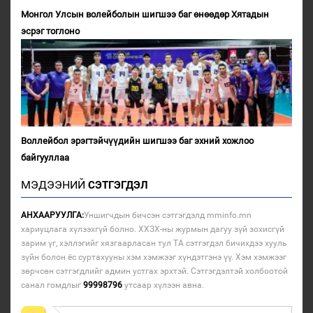
Монгол Улсын волейболын шигшээ баг өнөөдөр Хятадын
эсрэг тоглоно
Воллейбол эрэгтэйчүүдийн шигшээ баг эхний хожлоо
байгууллаа
МЭДЭЭНИЙ
СЭТГЭГДЭЛ
АНХААРУУЛГА:
Уншигчдын бичсэн сэтгэгдэлд mminfo.mn
хариуцлага хүлээхгүй болно. ХХЗХ-ны журмын дагуу зүй зохисгүй
зарим үг, хэллэгийг хязгаарласан тул ТА сэтгэгдэл бичихдээ хууль
зүйн болон ёс суртахууны хэм хэмжээг хүндэтгэнэ үү. Хэм хэмжээг
зөрчсөн сэтгэгдлийг админ устгах эрхтэй. Сэтгэгдэлтэй холбоотой
санал гомдлыг
99998796
утсаар хүлээн авна.