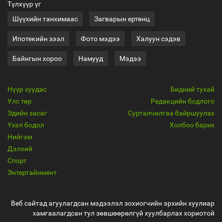
Түлхүүр үг
Шүүхийн танхимаас
Загварын ертөнц
Ипотекийн зээл
Фото мэдээ
Халуун сэдэв
Байнгын хороо
Намууд
Мэдээ
Нүүр хуудас
Бидний тухай
Улс төр
Редакцийн бодлого
Эдийн засаг
Сурталчилгаа байршуулах
Үзэл бодол
Холбоо барих
Нийгэм
Дэлхий
Спорт
Энтертайнмент
Веб сайтад агуулагдсан мэдээлэл зохиогчийн эрхийн хуулиар
хамгаалагдсан тул зөвшөөрөлгүй хуулбарлах хориотой