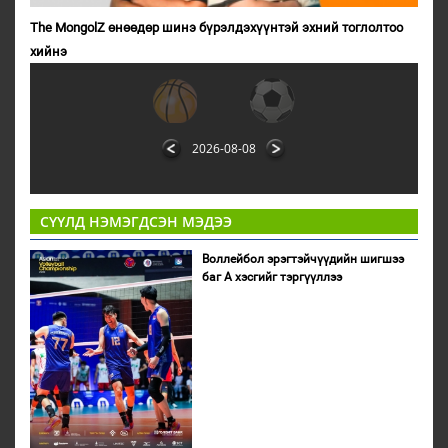
The MongolZ өнөөдөр шинэ бүрэлдэхүүнтэй эхний тоглолтоо
хийнэ
2026-08-08
СҮҮЛД НЭМЭГДСЭН МЭДЭЭ
Воллейбол эрэгтэйчүүдийн шигшээ
баг А хэсгийг тэргүүллээ