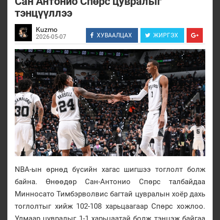
Сан Антонио Спөрс цувралыг
тэнцүүллээ
Kuzmo
ХУВААЛЦАХ
ЖИРГЭХ
2026-05-07
NBA-ын өрнөд бүсийн хагас шигшээ тоглолт болж
байна. Өнөөдөр Сан-Антонио Спөрс талбайдаа
Минносато Тимбэрволвис багтай цувралын хоёр дахь
тоглолтыг хийж 102-108 харьцаагаар Спөрс хожлоо.
Улмаар цувралыг 1-1 харьцаатай болж тэнцэж байгаа