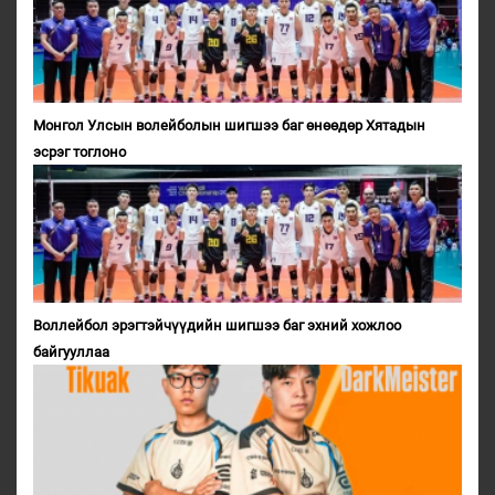
Монгол Улсын волейболын шигшээ баг өнөөдөр Хятадын
эсрэг тоглоно
Воллейбол эрэгтэйчүүдийн шигшээ баг эхний хожлоо
байгууллаа