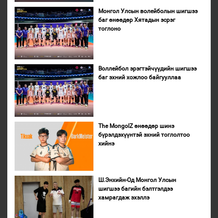
Монгол Улсын волейболын шигшээ
баг өнөөдөр Хятадын эсрэг
тоглоно
Воллейбол эрэгтэйчүүдийн шигшээ
баг эхний хожлоо байгууллаа
The MongolZ өнөөдөр шинэ
бүрэлдэхүүнтэй эхний тоглолтоо
хийнэ
Ш.Энхийн-Од Монгол Улсын
шигшээ багийн бэлтгэлдээ
хамрагдаж эхэллэ