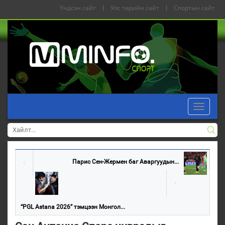
Үндсэн сайт
|
Улс төрийн сайт
|
Спортын сайт
Toggle
navigati
Парис Сен-Жермен баг Аваргуудын...
“PGL Astana 2026” тэмцээн Монгол...