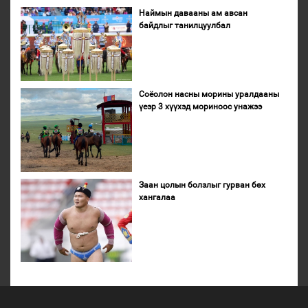
Наймын давааны ам авсан
байдлыг танилцуулбал
Соёолон насны морины уралдааны
үеэр 3 хүүхэд мориноос унажээ
Заан цолын болзлыг гурван бөх
хангалаа