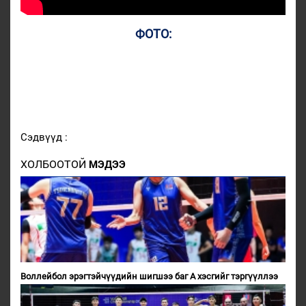
ФОТО:
Сэдвүүд :
ХОЛБООТОЙ
МЭДЭЭ
Воллейбол эрэгтэйчүүдийн шигшээ баг А хэсгийг тэргүүллээ