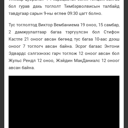
бол гурав дахь тоглолт Тимбэрволвисын талбайд
тавдугаар сарын 9-ны өглөө 09:30 цагт болно.
Тус тоглолтод Виктор Вембаниема 19 оноо, 15 самбар,
2 дамжуулалтаар багаа тэргүүлсэн бол Стифон
Кастле 21 оноог авсан бөгөөд тус багаа 10-аас дээш
оноог 7 тоглогч авсан байна. Эсрэг багаас Энтони
Эдвардс сэлгээнээс гарч тоглож 12 оноог авсан бол
Жульс Рендл 12 оноо, Жэйдин МакДаниалс 12 оноог
авсан байна.