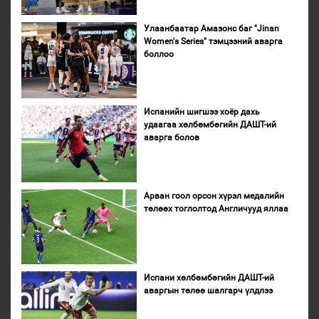
Улаанбаатар Амазонс баг "Jinan
Women's Series" тэмцээний аварга
боллоо
Испанийн шигшээ хоёр дахь
удаагаа хөлбөмбөгийн ДАШТ-ий
аварга болов
Арван гоол орсон хүрэл медалийн
төлөөх тоглолтод Англичууд яллаа
Испани хөлбөмбөгийн ДАШТ-ий
аваргын төлөө шалгарч үлдлээ