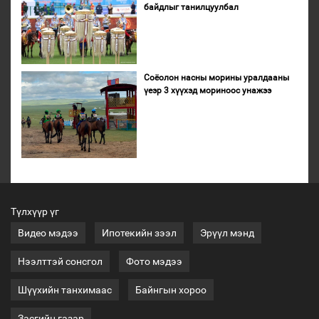
байдлыг танилцуулбал
Соёолон насны морины уралдааны
үеэр 3 хүүхэд мориноос унажээ
Түлхүүр үг
Видео мэдээ
Ипотекийн зээл
Эрүүл мэнд
Нээлттэй сонсгол
Фото мэдээ
Шүүхийн танхимаас
Байнгын хороо
Засгийн газар