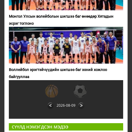
Монгол Улсын волейболын шигшээ баг өнөөдөр Хятадын
эсрэг тоглоно
Воллейбол эрэгтэйчүүдийн шигшээ баг эхний хожлоо
байгууллаа
2026-08-09
СҮҮЛД НЭМЭГДСЭН МЭДЭЭ