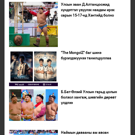
Улсын заан Д.Алтанцоожид
хүндэтгэл үзүүлэх наадам ирэх
сарын 15-17-нд Хэнтийд болно
"The MongolZ" баг шинэ
бүрэлдэхүүнээ танилцууллаа
Б.Бат-Өлзий Улсын гарьд цолын
болзол хангаж, шөвгийн дөрөвт
үлдлээ
Наймын давааны ам авсан