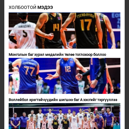
ХОЛБООТОЙ
МЭДЭЭ
Монголын баг хүрэл медалийн төлөө тоглохоор боллоо
Воллейбол эрэгтэйчүүдийн шигшээ баг А хэсгийг тэргүүллээ