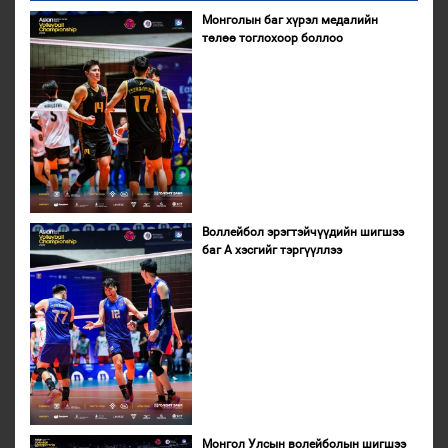
Монголын баг хүрэл медалийн
төлөө тоглохоор боллоо
Воллейбол эрэгтэйчүүдийн шигшээ
баг А хэсгийг тэргүүллээ
Монгол Улсын волейболын шигшээ