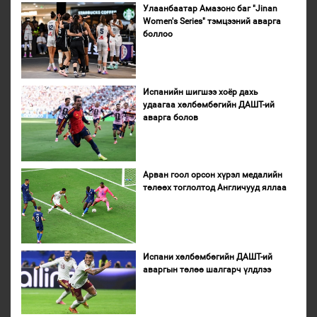
Улаанбаатар Амазонс баг "Jinan
Women's Series" тэмцээний аварга
боллоо
Испанийн шигшээ хоёр дахь
удаагаа хөлбөмбөгийн ДАШТ-ий
аварга болов
Арван гоол орсон хүрэл медалийн
төлөөх тоглолтод Англичууд яллаа
Испани хөлбөмбөгийн ДАШТ-ий
аваргын төлөө шалгарч үлдлээ