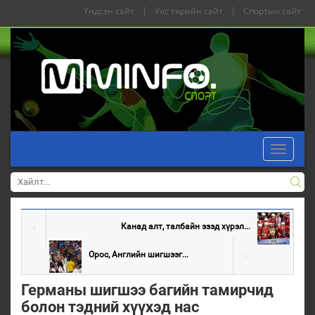
Үндсэн сайт
|
Улс төрийн сайт
|
Спортын сайт
Toggle
navigati
Канад алт, талбайн эзэд хүрэл...
Орос, Английн шигшээг...
Германы шигшээ багийн тамирчид
болон тэдний хүүхэд нас