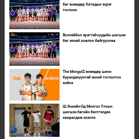
баг өнөөдөр Хятадын эсрэг
тоглоно
Воллейбол эрэгтэйчүүдийн шигшээ
баг эхний хожлоо байгууллаа
The MongolZ өнөөдөр шинэ
бүрэлдэхүүнтэй эхний тоглолтоо
хийнэ
Ш.Энхийн-Од Монгол Улсын
шигшээ багийн бэлтгэлдээ
хамрагдаж эхэллэ