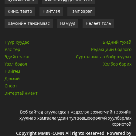
Кино, театр
Нийтлэл
Гэмт хэрэг
Шүүхийн танхимаас
Намууд
Нөлөөт толь
Нүүр хуудас
Бидний тухай
Улс төр
Редакцийн бодлого
Эдийн засаг
Сурталчилгаа байршуулах
Үзэл бодол
Холбоо барих
Нийгэм
Дэлхий
Спорт
Энтертайнмент
Веб сайтад агуулагдсан мэдээлэл зохиогчийн эрхийн
хуулиар хамгаалагдсан тул зөвшөөрөлгүй хуулбарлах
хориотой
Copyright MMINFO.MN All rights Reserved. Powered by