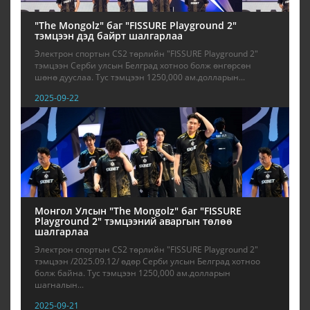
"The Mongolz" баг "FISSURE Playground 2"
тэмцээн дэд байрт шалгарлаа
Электрон спортын CS2 төрлийн "FISSURE Playground 2"
тэмцээн Серби улсын Белград хотноо болж өнгөрсөн
шөнө дууслаа. Тус тэмцээн 1250,000 ам.долларын...
2025-09-22
Монгол Улсын "The Mongolz" баг "FISSURE
Playground 2" тэмцээний аваргын төлөө
шалгарлаа
Электрон спортын CS2 төрлийн "FISSURE Playground 2"
тэмцээн /2025.09.12/ өдөр Серби улсын Белград хотноо
болж байна. Тус тэмцээн 1250,000 ам.долларын
шагналын...
2025-09-21