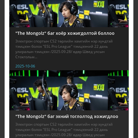
"The Mongolz" баг хоёр хожигдолтой боллоо
Электрон спортын CS2 төрлийн хамгийн нэр хүндтэй
тэмцээн болох "ESL Pro League" тэмцээний 22 дахь
улиралын тэмцээн /2025.09.28/ өдөр Швед улсын
Стокгольм...
2025-10-06
"The Mongolz" баг эхний тоглолтод хожигдлоо
Электрон спортын CS2 төрлийн хамгийн нэр хүндтэй
тэмцээн болох "ESL Pro League" тэмцээний 22 дахь
улиралын тэмцээн /2025.09.28/ өдөр Швед улсын