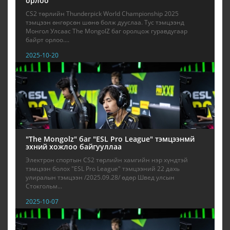
орлоо
CS2 төрлийн Thunderpick World Championship 2025
тэмцээн өнгөрсөн шөнө болж дууслаа. Тус тэмцээнд
Монгол Улсаас The MongolZ баг оролцож гуравдугаар
байрт орлоо....
2025-10-20
"The Mongolz" баг "ESL Pro League" тэмцээнмй
эхний хожлоо байгууллаа
Электрон спортын CS2 төрлийн хамгийн нэр хүндтэй
тэмцээн болох "ESL Pro League" тэмцээний 22 дахь
улиралын тэмцээн /2025.09.28/ өдөр Швед улсын
Стокгольм...
2025-10-07