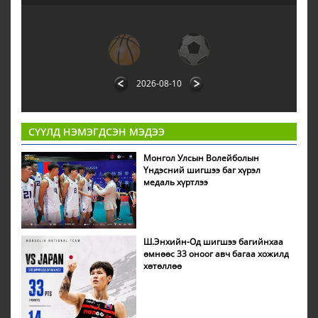
3
4
5
6
7
8
9
10
11
2026-08-10
СҮҮЛД НЭМЭГДСЭН МЭДЭЭ
Монгол Улсын Волейболын
Үндэсний шигшээ баг хүрэл
медаль хүртлээ
Ш.Энхийн-Од шигшээ багийнхаа
өмнөөс 33 оноог авч багаа хожилд
хөтөллөө