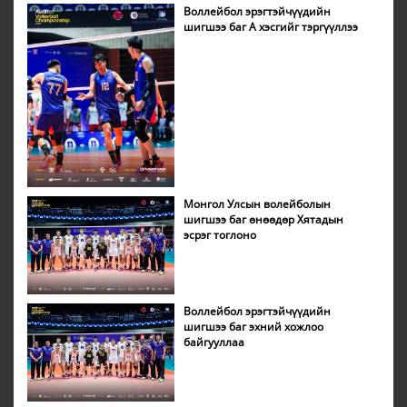
Воллейбол эрэгтэйчүүдийн
шигшээ баг А хэсгийг тэргүүллээ
Монгол Улсын волейболын
шигшээ баг өнөөдөр Хятадын
эсрэг тоглоно
Воллейбол эрэгтэйчүүдийн
шигшээ баг эхний хожлоо
байгууллаа