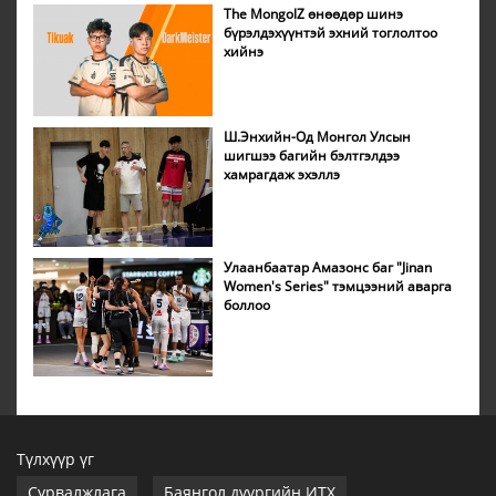
The MongolZ өнөөдөр шинэ
бүрэлдэхүүнтэй эхний тоглолтоо
хийнэ
Ш.Энхийн-Од Монгол Улсын
шигшээ багийн бэлтгэлдээ
хамрагдаж эхэллэ
Улаанбаатар Амазонс баг "Jinan
Women's Series" тэмцээний аварга
боллоо
Түлхүүр үг
Сурвалжлага
Баянгол дүүргийн ИТХ