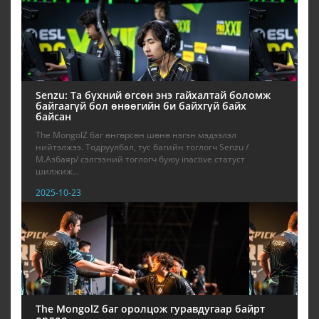
Senzu: Та бүхний өгсөн энэ гайхалтай боломж
байгаагүй бол өнөөгийн би байхгүй байх
байсан
The MongolZ баг өнгөрсөн шөнө нэгэн мэдээлэл
нийтэлжээ. Тодруулбал, тус багийн тоглогч Senzu /
М.Азбаяр/ сэлгээний тоглогч буюу inactive статуст
шилжиж...
2025-10-23
The MongolZ баг оролцож гуравдугаар байрт