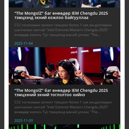
"The MongolZ" баг өнөөдөр IEM Chengdu 2025
тэмцээнд эхний хожлоо байгууллаа
CS2 тоглоомын ээлжит тэмцээн болох 1 сая ам.долларын
шагналын сантай "Intel Extreme Masters Chengdu 2025"
өнөөдөр эхэлнэ. Тус тэмцээнд манай улсаас "The...
2025-11-04
"The MongolZ" баг өнөөдөр IEM Chengdu 2025
тэмцээний эхний тоглолтоо хийнэ
CS2 тоглоомын ээлжит тэмцээн болох 1 сая ам.долларын
шагналын сантай "Intel Extreme Masters Chengdu 2025"
өнөөдөр эхэлнэ. Тус тэмцээнд манай улсаас "The...
2025-11-03