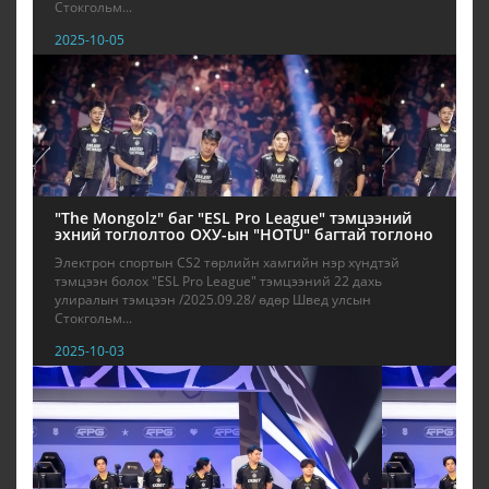
Стокгольм...
2025-10-05
"The Mongolz" баг "ESL Pro League" тэмцээний
эхний тоглолтоо ОХУ-ын "HOTU" багтай тоглоно
Электрон спортын CS2 төрлийн хамгийн нэр хүндтэй
тэмцээн болох "ESL Pro League" тэмцээний 22 дахь
улиралын тэмцээн /2025.09.28/ өдөр Швед улсын
Стокгольм...
2025-10-03