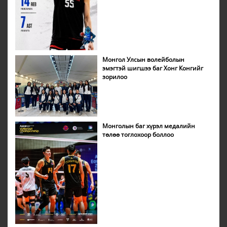
Монгол Улсын волейболын
эмэгтэй шигшээ баг Хонг Конгийг
зорилоо
Монголын баг хүрэл медалийн
төлөө тоглохоор боллоо