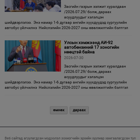
Засгийн газрын ээлжит хуралдаан
/2026.07.29/ болж, дараах
асуудлуудыг хэлэлцэн
шийдвэрлэлээ. Энэ намар 1-6 дугаар ангийн хүүхдүүдэд сургуулийн
автобус үйлчилнэ Нийслэлийн 2026-2027 оны өвөлжилтийн бэлтгэл
Улсын хэмжээнд АИ-92
автобензиний 17 хоногийн
нөөцтэй байна
2026-07-30
Засгийн газрын ээлжит хуралдаан
/2026.07.29/ болж, дараах
асуудлуудыг хэлэлцэн
шийдвэрлэлээ. Энэ намар 1-6 дугаар ангийн хүүхдүүдэд сургуулийн
автобус үйлчилнэ Нийслэлийн 2026-2027 оны өвөлжилтийн бэлтгэл
өмнөх
дараах
Веб сайтад агуулагдсан мэдээлэл зохиогчийн эрхийн хуулиар хамгаалагдсан тул