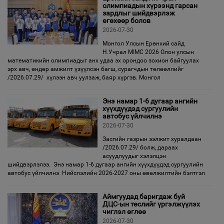
олимпиадын хүрээнд гарсан
зардлыг шийдвэрлэж
өгөхөөр болов
2026-07-30
Монгол Улсын Ерөнхий сайд
Н.Учрал MIMC 2026 Олон улсын
математикийн олимпиадыг анх удаа эх орондоо зохион байгуулах
эрх авч, өндөр амжилт үзүүлсэн багш, сурагчдын төлөөллийг
/2026.07.29/ хүлээн авч уулзаж, баяр хүргэв. Монгол
Энэ намар 1-6 дугаар ангийн
хүүхдүүдэд сургуулийн
автобус үйлчилнэ
2026-07-30
Засгийн газрын ээлжит хуралдаан
/2026.07.29/ болж, дараах
асуудлуудыг хэлэлцэн
шийдвэрлэлээ. Энэ намар 1-6 дугаар ангийн хүүхдүүдэд сургуулийн
автобус үйлчилнэ Нийслэлийн 2026-2027 оны өвөлжилтийн бэлтгэл
Аймгуудад баригдаж буй
ДЦС-ын төслийг үргэлжүүлэх
чиглэл өглөө
2026-07-30