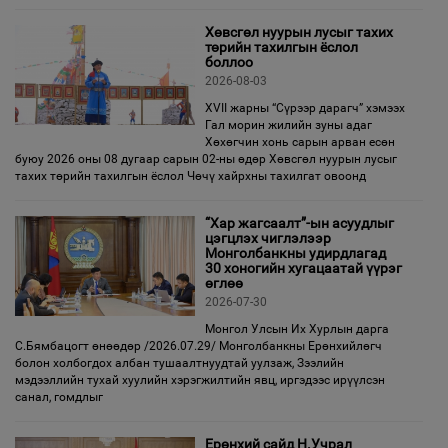
Хөвсгөл нуурын лусыг тахих
төрийн тахилгын ёслол
боллоо
2026-08-03
XVII жарны “Сүрээр дарагч” хэмээх
Гал морин жилийн зуны адаг
Хөхөгчин хонь сарын арван есөн
буюу 2026 оны 08 дугаар сарын 02-ны өдөр Хөвсгөл нуурын лусыг
тахих төрийн тахилгын ёслол Чөчү хайрхны тахилгат овоонд
“Хар жагсаалт”-ын асуудлыг
цэгцлэх чиглэлээр
Монголбанкны удирдлагад
30 хоногийн хугацаатай үүрэг
өглөө
2026-07-30
Монгол Улсын Их Хурлын дарга
С.Бямбацогт өнөөдөр /2026.07.29/ Монголбанкны Ерөнхийлөгч
болон холбогдох албан тушаалтнуудтай уулзаж, Зээлийн
мэдээллийн тухай хуулийн хэрэгжилтийн явц, иргэдээс ирүүлсэн
санал, гомдлыг
Ерөнхий сайд Н.Учрал